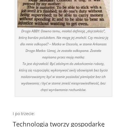
Droga ABBY: Dawno temu, miałaś definicję „dojrzałości”,
którą bardzo polubiłam. Nie mogę jej znaleźć. Czy możesz ją
dla mnie odkopać? – Matka w Osceola, w stanie Arkansas
Droga Matko: Uznaj, że została odkopana. Została
napisana przez moją matkę:
To jest dojrzałość: Być zdolnym do zakończenia roboty,
którą się rozpoczęło; wykonywać swój obowiązek bez bycia
nadzorowanym; być w stanie posiadać pieniądze bez ich
wydawania; i być w stanie znieść niesprawiedliwość, bez
chęci wyrównania rachunków.
I po trzecie:
Technologia tworzy gospodarkę