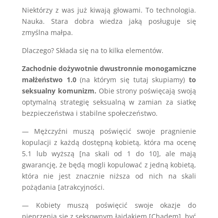
Niektórzy z was już kiwają głowami. To technologia.
Nauka. Stara dobra wiedza jaką posługuje się
zmyślna małpa.
Dlaczego? Składa się na to kilka elementów.
Zachodnie dożywotnie dwustronnie monogamiczne
małżeństwo 1.0
(na którym się tutaj skupiamy)
to
seksualny komunizm.
Obie strony poświęcają swoją
optymalną strategię seksualną w zamian za siatkę
bezpieczeństwa i stabilne społeczeństwo.
— Mężczyźni muszą poświęcić swoje pragnienie
kopulacji z każdą dostępną kobietą, która ma ocenę
5.1 lub wyższą [na skali od 1 do 10], ale mają
gwarancję, że będą mogli kopulować z jedną kobietą,
która nie jest znacznie niższa od nich na skali
pożądania [atrakcyjności.
— Kobiety muszą poświęcić swoje okazje do
pieprzenia się z seksownym łajdakiem [Chadem], być