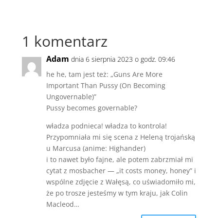
1 komentarz
Adam
dnia 6 sierpnia 2023 o godz. 09:46
he he, tam jest też: „Guns Are More
Important Than Pussy (On Becoming
Ungovernable)”
Pussy becomes governable?
władza podnieca! władza to kontrola!
Przypomniała mi się scena z Heleną trojańską
u Marcusa (anime: Highander)
i to nawet było fajne, ale potem zabrzmiał mi
cytat z mosbacher — „it costs money, honey” i
wspólne zdjęcie z Wałęsą, co uświadomiło mi,
że po trosze jesteśmy w tym kraju, jak Colin
Macleod…