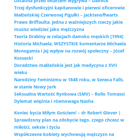
Ostatnia przed ołtarzem wygrywa – Dalrock
Trzej dysfunkcyjni kapitanowie i pierwsi oficerowie
Małżeńskiej Czerwonej Pigułki – jacktenofhearts
Prawo Briffaulta: jedna z ważniejszych rzeczy jakie
musisz wiedzieć jako mężczyzna
Teoria Drabiny w relacjach damsko męskich [1994]
Historia Michaela, WSZYSTKIE komentarze Michaela
Monogamia i jej wpływ na rozwój społeczny – Józef
Kossecki
Doradztwo małżeńskie jest jak medycyna z XVII
wieku
Narodziny Feminizmu w 1848 roku, w Seneca Falls,
w stanie Nowy Jork
Seksualna Wartość Rynkowa (SMV) – Rollo Tomassi
Dylemat więźnia i równowaga Nasha
Koniec bycia Miłym Gościem! – dr Robert Glover |
Sprawdzony plan na zdobycie tego, czego chcesz w
miłości, seksie i życiu
Współczesne kobiety wychowują mężczyzn na