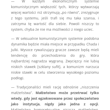
— W każdym ekonomicznym systemie
komunistycznym większość tych, którzy wytwarzają
więcej wartości niż otrzymują „po równo”, zrezygnuje
z tego systemu, jeśli trafi się mu taka szansa, i
zatrzyma tę wartość dla siebie. Powoli niszczy to
system, chyba że nie ma możliwości z niego uciec.
— W seksualnie komunistycznym systemie podobna
dynamika będzie miała miejsce w przypadku Chada i
Julki. Wysoce rywalizujący gracze zawsze będą mieli
tendencję do przechodzenia do gry, która
najbardziej nagradza wygraną. Zwycięzcy nie lubią
niskich stawek [szklany sufit], a komunizm narzuca
niskie stawki w celu stworzenia wysokiego poziomu
podłogi.
— Tradycjonaliści mieli rację odnośnie „niszczenia
małżeństwa”.
Małżeństwo może przetrwać tylko
wtedy, gdy jest egzekwowane przez społeczeństwo
jako instytucja, nigdy jako jedna z opcji
.
Małżeństwa homoseksualne niszczą małżeństwo.