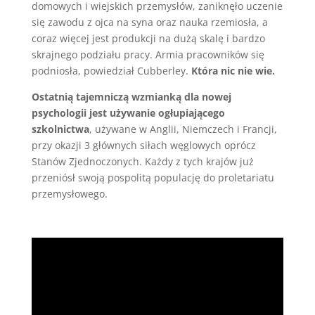
domowych i wiejskich przemysłów, zaniknęło uczenie
się zawodu z ojca na syna oraz nauka rzemiosła, a
coraz więcej jest produkcji na dużą skalę i bardzo
skrajnego podziału pracy. Armia pracowników się
podniosła, powiedział Cubberley.
Która nic nie wie.
Ostatnią tajemniczą wzmianką dla nowej
psychologii jest używanie ogłupiającego
szkolnictwa
, używane w Anglii, Niemczech i Francji,
przy okazji 3 głównych siłach węglowych oprócz
Stanów Zjednoczonych. Każdy z tych krajów już
przeniósł swoją pospolitą populację do proletariatu
przemysłowego.