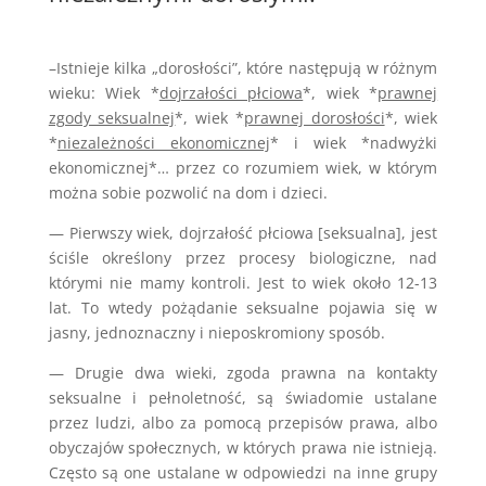
–Istnieje kilka „dorosłości”, które następują w różnym
wieku: Wiek *
dojrzałości płciowa
*, wiek *
prawnej
zgody seksualnej
*, wiek *
prawnej dorosłości
*, wiek
*
niezależności ekonomicznej
* i wiek *nadwyżki
ekonomicznej*… przez co rozumiem wiek, w którym
można sobie pozwolić na dom i dzieci.
— Pierwszy wiek, dojrzałość płciowa [seksualna], jest
ściśle określony przez procesy biologiczne, nad
którymi nie mamy kontroli. Jest to wiek około 12-13
lat. To wtedy pożądanie seksualne pojawia się w
jasny, jednoznaczny i nieposkromiony sposób.
— Drugie dwa wieki, zgoda prawna na kontakty
seksualne i pełnoletność, są świadomie ustalane
przez ludzi, albo za pomocą przepisów prawa, albo
obyczajów społecznych, w których prawa nie istnieją.
Często są one ustalane w odpowiedzi na inne grupy