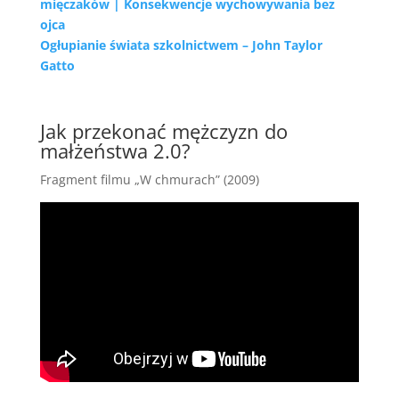
mięczaków | Konsekwencje wychowywania bez
ojca
Ogłupianie świata szkolnictwem – John Taylor
Gatto
Jak przekonać mężczyzn do
małżeństwa 2.0?
Fragment filmu „W chmurach” (2009)