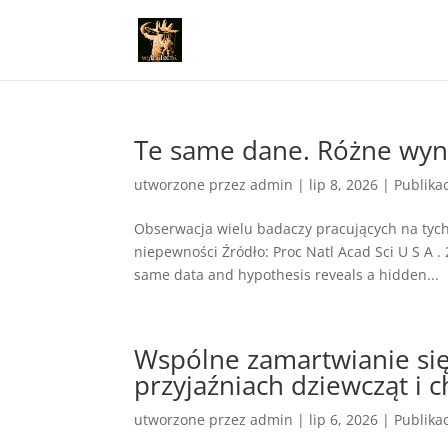
Te same dane. Różne wyni
utworzone przez
admin
|
lip 8, 2026
|
Publika
Obserwacja wielu badaczy pracujących na tych
niepewności Źródło: Proc Natl Acad Sci U S A 
same data and hypothesis reveals a hidden...
Wspólne zamartwianie si
przyjaźniach dziewcząt i 
utworzone przez
admin
|
lip 6, 2026
|
Publika