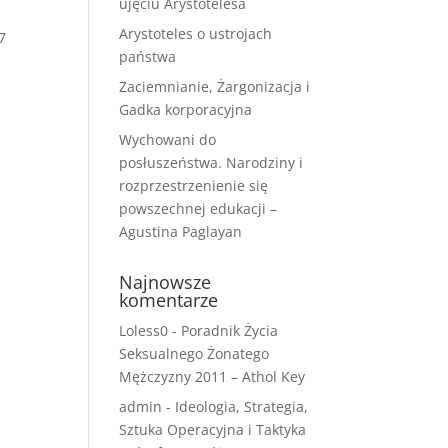
ujęciu Arystotelesa
Arystoteles o ustrojach
7
państwa
Zaciemnianie, Żargonizacja i
Gadka korporacyjna
Wychowani do
posłuszeństwa. Narodziny i
rozprzestrzenienie się
powszechnej edukacji –
Agustina Paglayan
Najnowsze
komentarze
Loless0
-
Poradnik Życia
Seksualnego Żonatego
Mężczyzny 2011 – Athol Key
admin
-
Ideologia, Strategia,
Sztuka Operacyjna i Taktyka