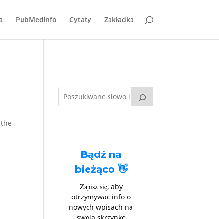
a
PubMedInfo
Cytaty
Zakładka
 the
Bądź na
bieżąco 👋
Zapisz się
, aby
otrzymywać info o
nowych wpisach na
swoją skrzynkę