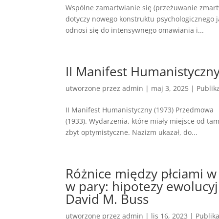
Wspólne zamartwianie się (przeżuwanie zmartw
dotyczy nowego konstruktu psychologicznego j
odnosi się do intensywnego omawiania i...
II Manifest Humanistyczny
utworzone przez
admin
|
maj 3, 2025
|
Publik
II Manifest Humanistyczny (1973) Przedmowa M
(1933). Wydarzenia, które miały miejsce od ta
zbyt optymistyczne. Nazizm ukazał, do...
Różnice między płciami w 
w pary: hipotezy ewolucy
David M. Buss
utworzone przez
admin
|
lis 16, 2023
|
Publik