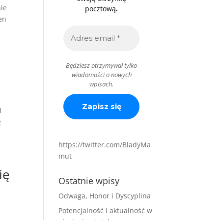
nie
.
pocztową
en
Będziesz otrzymywał tylko
wiadomości o nowych
wpisach.
I
ę
https://twitter.com/BladyMa
mut
ię
Ostatnie wpisy
Odwaga, Honor i Dyscyplina
Potencjalność i aktualność w