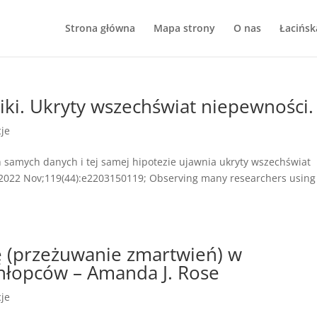
Strona główna
Mapa strony
O nas
Łacińsk
ki. Ukryty wszechświat niepewności.
cje
 samych danych i tej samej hipotezie ujawnia ukryty wszechświat
. 2022 Nov;119(44):e2203150119; Observing many researchers using
ę (przeżuwanie zmartwień) w
chłopców – Amanda J. Rose
cje