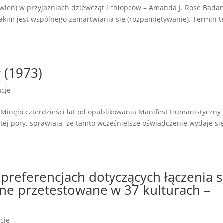
ień) w przyjaźniach dziewcząt i chłopców – Amanda J. Rose Bada
akim jest wspólnego zamartwiania się (rozpamiętywanie). Termin t
 (1973)
acje
inęło czterdzieści lat od opublikowania Manifest Humanistyczny 
mtej pory, sprawiają, że tamto wcześniejsze oświadczenie wydaje si
preferencjach dotyczących łączenia s
jne przetestowane w 37 kulturach –
acje