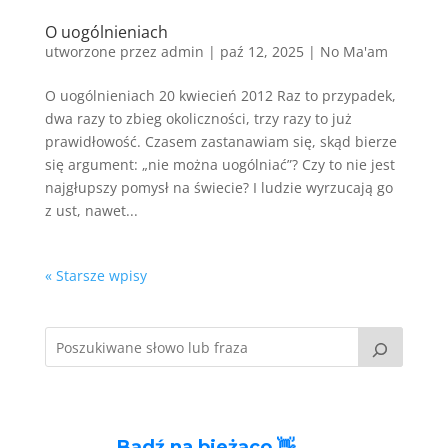
O uogólnieniach
utworzone przez
admin
|
paź 12, 2025
|
No Ma'am
O uogólnieniach 20 kwiecień 2012 Raz to przypadek,
dwa razy to zbieg okoliczności, trzy razy to już
prawidłowość. Czasem zastanawiam się, skąd bierze
się argument: „nie można uogólniać”? Czy to nie jest
najgłupszy pomysł na świecie? I ludzie wyrzucają go
z ust, nawet...
« Starsze wpisy
Bądź na bieżąco 👋