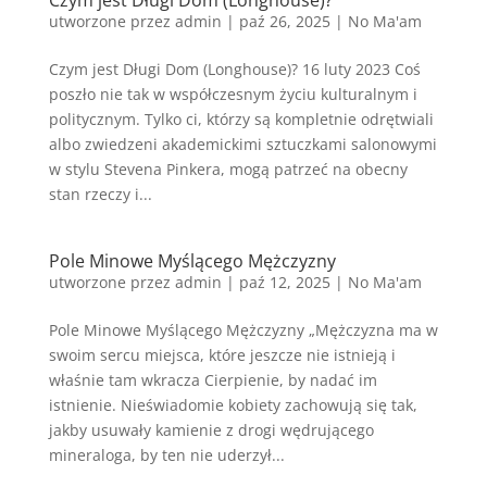
Czym jest Długi Dom (Longhouse)?
utworzone przez
admin
|
paź 26, 2025
|
No Ma'am
Czym jest Długi Dom (Longhouse)? 16 luty 2023 Coś
poszło nie tak w współczesnym życiu kulturalnym i
politycznym. Tylko ci, którzy są kompletnie odrętwiali
albo zwiedzeni akademickimi sztuczkami salonowymi
w stylu Stevena Pinkera, mogą patrzeć na obecny
stan rzeczy i...
Pole Minowe Myślącego Mężczyzny
utworzone przez
admin
|
paź 12, 2025
|
No Ma'am
Pole Minowe Myślącego Mężczyzny „Mężczyzna ma w
swoim sercu miejsca, które jeszcze nie istnieją i
właśnie tam wkracza Cierpienie, by nadać im
istnienie. Nieświadomie kobiety zachowują się tak,
jakby usuwały kamienie z drogi wędrującego
mineraloga, by ten nie uderzył...