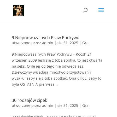
9 Niepodważalnych Praw Podrywu
utworzone przez
admin
|
sie 31, 2025
|
Gra
9 Niepodważalnych Praw Podrywu – Roosh 21
wrzesień 2009 Jeśli się z tobą spotka, to jest otwarta
na seks. O ile jej od tego nie odwiedziesz.
Dziewczyny wkładają mnóstwo przygotowań i
wysiłku, żeby się z tobą spotkać. Ona CHCE, żeby to
była OSTATNIA pierwsza...
30 rodzajów cipek
utworzone przez
admin
|
sie 31, 2025
|
Gra
30 rodzajów cipek – Roosh 18 październik 2010 1.