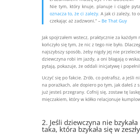
Nie tym, który knuje, planuje i ciągle pyt
oznacza to, że ci zależy.
A jak ci zależy, to o
czekając aż zadzwoni.” –
Be That Guy
Jak spojrzałem wstecz, praktycznie za każdym 
kończyło się tym, że nic z tego nie było. Dlac
najszybszy sposób, żeby nigdy jej nie przelecie
dziewczyna robi im jazdy, a oni błagają o wsk
pytają, pokazuje, że oddali inicjatywę i popełn
Uczyć się po fakcie. Zrób, co potrafisz, a jeśli
na porażkach, ale dopiero po tym, jak dałeś z s
już jesteś przegrany. Cofnij się, zostaw tę lask
mięczakiem, który w kółko relacjonuje kumplow
2. Jeśli dziewczyna nie bzykała 
taka, która bzykała się w zesz