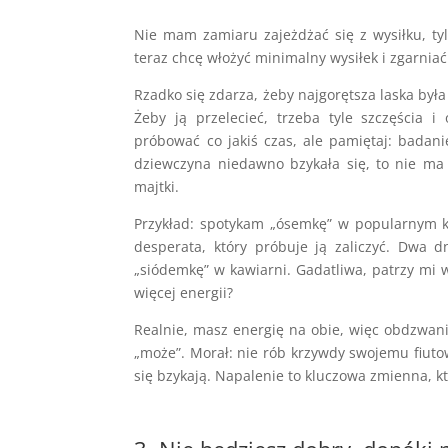
Nie mam zamiaru zajeżdżać się z wysiłku, tyl
teraz chcę włożyć minimalny wysiłek i zgarnia
Rzadko się zdarza, żeby najgorętsza laska był
Żeby ją przelecieć, trzeba tyle szczęścia 
próbować co jakiś czas, ale pamiętaj: badan
dziewczyna niedawno bzykała się, to nie ma w
majtki.
Przykład: spotykam „ósemkę” w popularnym kl
desperata, który próbuje ją zaliczyć. Dwa
„siódemkę” w kawiarni. Gadatliwa, patrzy mi 
więcej energii?
Realnie, masz energię na obie, więc obdzwan
„może”. Morał: nie rób krzywdy swojemu fiutow
się bzykają. Napalenie to kluczowa zmienna, któ