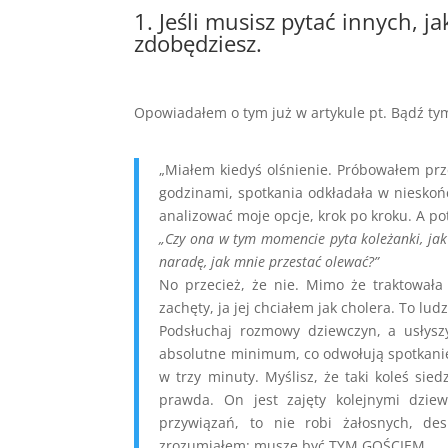
1. Jeśli musisz pytać innych, j
zdobędziesz.
Opowiadałem o tym już w artykule pt. Bądź ty
„Miałem kiedyś olśnienie. Próbowałem prze
godzinami, spotkania odkładała w nieskońc
analizować moje opcje, krok po kroku. A po
„Czy ona w tym momencie pyta koleżanki, jak 
naradę, jak mnie przestać olewać?”
No przecież, że nie. Mimo że traktowała
zachęty, ja jej chciałem jak cholera. To ludz
Podsłuchaj rozmowy dziewczyn, a usłyszy
absolutne minimum, co odwołują spotkanie 
w trzy minuty. Myślisz, że taki koleś sie
prawda. On jest zajęty kolejnymi dzie
przywiązań, to nie robi żałosnych, de
zrozumiałem: muszę być TYM GOŚCIEM.