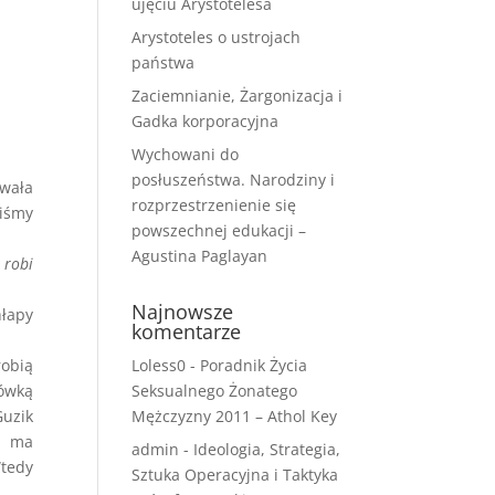
ujęciu Arystotelesa
Arystoteles o ustrojach
państwa
Zaciemnianie, Żargonizacja i
Gadka korporacyjna
Wychowani do
posłuszeństwa. Narodziny i
ywała
rozprzestrzenienie się
liśmy
powszechnej edukacji –
Agustina Paglayan
 robi
Najnowsze
hłapy
komentarze
robią
Loless0
-
Poradnik Życia
mówką
Seksualnego Żonatego
Guzik
Mężczyzny 2011 – Athol Key
e ma
admin
-
Ideologia, Strategia,
tedy
Sztuka Operacyjna i Taktyka