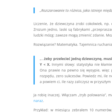
„Rozczarowanie to różnica, jaka istnieje międ
Liczenie, że dziewczyna zrobi cokolwiek, np. 
Zrozum jedno, laski są fabrykami „przepraszam
ludzki mózg: zawsze mogą zmienić zdanie. Moż
Rozwiązanie? Matematyka. Tajemnica ruchania
„…
żeby przelecieć jedną dziewczynę, musi
Y < X.
Innymi słowy: statystyka nie kłamie
Ona prawie na pewno się wysypie, więc 
rozpędu, zero sukcesów. Powiedz mi, ile no
a powiem ci, ile razy zaliczysz w przyszłym
Ja robię inaczej. Włączam „tryb polowania”,
naraz
.
Przykład: w miesiącu zebrałem 10 numerów. 