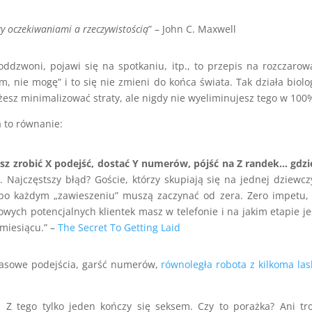
zy oczekiwaniami a rzeczywistością
” – John C. Maxwell
oddzwoni, pojawi się na spotkaniu, itp., to przepis na rozczarow
, nie mogę” i to się nie zmieni do końca świata. Tak działa biolo
esz minimalizować straty, ale nigdy nie wyeliminujesz tego w 100
 to równanie:
sz zrobić X podejść, dostać Y numerów, pójść na Z randek… gdzi
. Najczęstszy błąd? Goście, którzy skupiają się na jednej dziewcz
po każdym „zawieszeniu” muszą zaczynać od zera. Zero impetu,
wych potencjalnych klientek masz w telefonie i na jakim etapie je
 miesiącu.” –
The Secret To Getting Laid
 masowe podejścia, garść numerów,
równoległa robota z kilkoma la
Z tego tylko jeden kończy się seksem. Czy to porażka? Ani tr