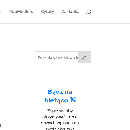
a
PubMedInfo
Cytaty
Zakładka
Bądź na
bieżąco 👋
Zapisz się
, aby
otrzymywać info o
nowych wpisach na
A
swoją skrzynkę