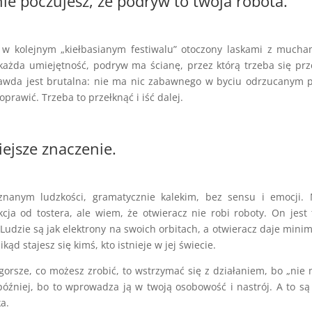
nie poczujesz, że podryw to twoja robota.
a w kolejnym „kiełbasianym festiwalu” otoczony laskami z much
 każda umiejętność, podryw ma ścianę, przez którą trzeba się prz
Prawda jest brutalna: nie ma nic zabawnego w byciu odrzucanym 
poprawić. Trzeba to przełknąć i iść dalej.
iejsze znaczenie.
nanym ludzkości, gramatycznie kalekim, bez sensu i emocji. 
ja od tostera, ale wiem, że otwieracz nie robi roboty. On jest 
 Ludzie są jak elektrony na swoich orbitach, a otwieracz daje mini
ikąd stajesz się kimś, kto istnieje w jej świecie.
ajgorsze, co możesz zrobić, to wstrzymać się z działaniem, bo „nie
później, bo to wprowadza ją w twoją osobowość i nastrój. A to s
ka.