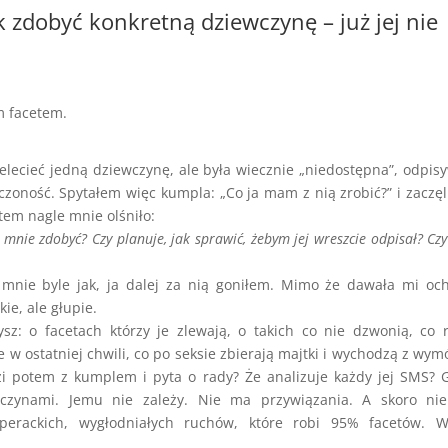
ak zdobyć konkretną dziewczynę – już jej nie
m facetem.
lecieć jedną dziewczynę, ale była wiecznie „niedostępna”, odpis
zoność. Spytałem więc kumpla: „Co ja mam z nią zrobić?” i zaczę
tem nagle mnie olśniło:
mnie zdobyć? Czy planuje, jak sprawić, żebym jej wreszcie odpisał? Czy
 mnie byle jak, ja dalej za nią goniłem. Mimo że dawała mi oc
kie, ale głupie.
sz: o facetach którzy je zlewają, o takich co nie dzwonią, co 
w ostatniej chwili, co po seksie zbierają majtki i wychodzą z wy
dzi potem z kumplem i pyta o rady? Że analizuje każdy jej SMS? 
wczynami. Jemu nie zależy. Nie ma przywiązania. A skoro ni
sperackich, wygłodniałych ruchów, które robi 95% facetów. W