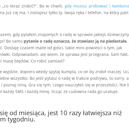
a „co teraz zrobić?”. Bo w chwili,
gdy musisz próbować i kombino
na już cię ma. I zostajesz tylko ty, twoja ręka i telefon, na który patr
razem, gdy pytałem znajomych o radę w sprawie jakiejś dziewczyny
zego? Bo samo
pytanie o radę oznacza, że stawiasz ją na piedestale.
ć. Dostaję czasem maile od gości, takie mini-powieści o tym, jak
azówki. Odpowiadam, ale wiem, że sprawa jest przegrana. Sam fakt,
ili masę błędów. Co robić zamiast?
 nie wyjdzie, dopiero wtedy spytaj kumpla, co on by zrobił inaczej. Uc
iebie wszystko. Bo jeśli pytasz o radę w trakcie podrywu, to sorry, a
ę i poznaj inną. Gra się tym, czego nauczyłeś się w przeszłości. Nie
i każdy SMS i każdą minę, licząc że cudowna rada go uratuje.
się od miesiąca, jest 10 razy łatwiejsza niż
łym tygodniu.