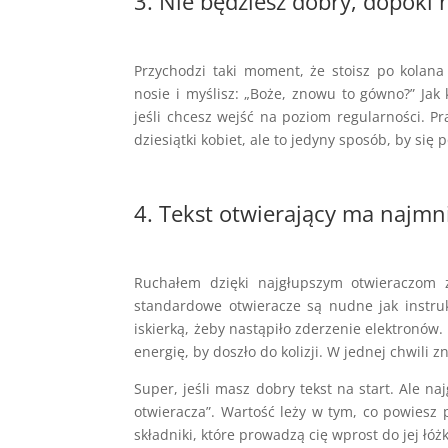
3. Nie będziesz dobry, dopóki 
Przychodzi taki moment, że stoisz po kolan
nosie i myślisz: „Boże, znowu to gówno?” Jak
jeśli chcesz wejść na poziom regularności. 
dziesiątki kobiet, ale to jedyny sposób, by się 
4. Tekst otwierający ma najmn
Ruchałem dzięki najgłupszym otwieraczom z
standardowe otwieracze są nudne jak instrukc
iskierką, żeby nastąpiło zderzenie elektronów.
energię, by doszło do kolizji. W jednej chwili zn
Super, jeśli masz dobry tekst na start. Ale n
otwieracza”. Wartość leży w tym, co powiesz 
składniki, które prowadzą cię wprost do jej łóż