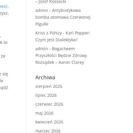
– Józef Kossecki
wać,
admin
-
Antybiotykowa
zysz,
bomba atomowa Czerwonej
Pigułki
Kriss z Polszy
-
Karl Popper:
,
Czym Jest Dialektyka?
A to
admin
-
Bogactwem
Przyszłości Będzie Zdrowy
 że
Rozsądek – Aaron Clarey
z się
Archiwa
le
sierpień 2026
 bądź
lipiec 2026
czerwiec 2026
maj 2026
kwiecień 2026
marzec 2026