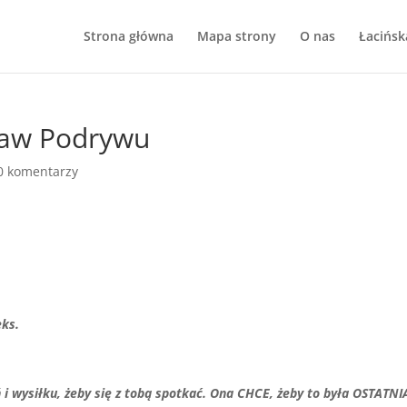
Strona główna
Mapa strony
O nas
Łacińsk
raw Podrywu
0 komentarzy
eks.
 wysiłku, żeby się z tobą spotkać. Ona CHCE, żeby to była OSTATNI