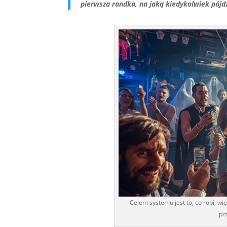
pierwsza randka, na jaką kiedykolwiek pójdz
Celem systemu jest to, co robi, wi
pr