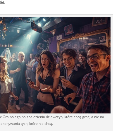
ie.
ęc Gra polega na znalezieniu dziewczyn, które chcą grać, a nie na
zekonywaniu tych, które nie chcą.