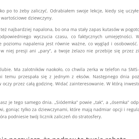
ko po to żeby zaliczyć. Odrabiałem swoje lekcje, kiedy się uczył
ć wartościowe dziewczyny.
a też najbardziej napalona, bo ona ma stały zapas kutasów w pogot
i odpowiedniego wyczucia czasu, co faktycznych umiejętności. 
ie poziomu napalenia jest równie ważne, co wygląd i osobowość. 
 niej presji ani „pary”, a twoje żelazo nie przebije się przez 
ubie. Ma zalotników naokoło, co chwila zerka w telefon na SMS
 dni temu przespała się z jednym z eksów. Następnego dnia po
w oczy przez całą godzinę. Widać zainteresowanie. W którą inwes
iasz je tego samego dnia. „Siódemka” powie „tak”, a „ósemka” od
i, goniąc tylko za dziewczynami, które mają nadmiar opcji i regul
ra podniesie twój licznik zaliczeń do stratosfery.