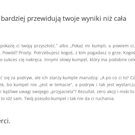
, bardziej przewidują twoje wyniki niż cała
 pokażę ci twoją przyszłość.” albo „Pokaż mi kumpli, a powiem ci
. Powód? Prosty. Potrzebujesz kogoś, z kim pogadasz o grze. Kogoś
go sukces cię nakręca. Innymi słowy kumpel, który ma podobne cel
rać się za podryw, ale ich starzy kumple marudzą: „A po co ci to? 
łek, bo kumpel nie „jest w temacie”, a podryw i tak jest wystarcz
kąśliwe uwagi swojego „przyjaciela”? Rezultat, zero akcji i niski lic
ć, to idź sam. Twój pseudo-kumpel i tak nie da ci ruchania.
rci.