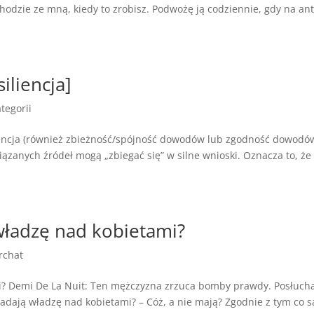
zie ze mną, kiedy to zrobisz. Podwożę ją codziennie, gdy na an
liencja]
tegorii
liencja (również zbieżność/spójność dowodów lub zgodność dowodó
iązanych źródeł mogą „zbiegać się” w silne wnioski. Oznacza to, że
władzę nad kobietami?
rchat
i? Demi De La Nuit: Ten mężczyzna zrzuca bomby prawdy. Posłucha
adają władzę nad kobietami? – Cóż, a nie mają? Zgodnie z tym co 