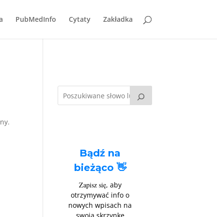
a
PubMedInfo
Cytaty
Zakładka
ny.
Bądź na
bieżąco 👋
Zapisz się
, aby
otrzymywać info o
nowych wpisach na
swoją skrzynkę