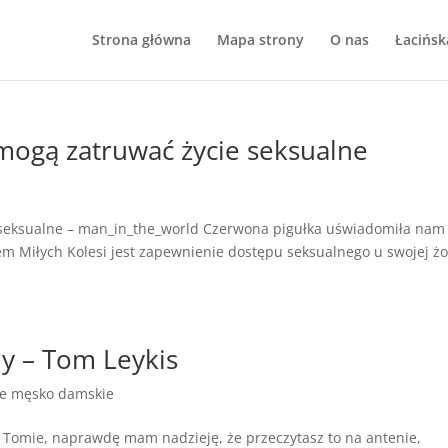
Strona główna
Mapa strony
O nas
Łacińsk
 mogą zatruwać życie seksualne
e seksualne – man_in_the_world Czerwona pigułka uświadomiła nam
 Miłych Kolesi jest zapewnienie dostępu seksualnego u swojej żo
ny – Tom Leykis
je męsko damskie
i Tomie, naprawdę mam nadzieję, że przeczytasz to na antenie,