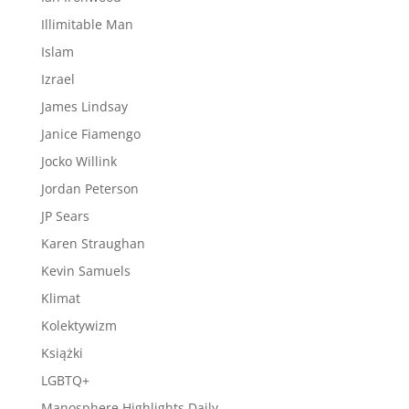
Illimitable Man
Islam
Izrael
James Lindsay
Janice Fiamengo
Jocko Willink
Jordan Peterson
JP Sears
Karen Straughan
Kevin Samuels
Klimat
Kolektywizm
Książki
LGBTQ+
Manosphere Highlights Daily