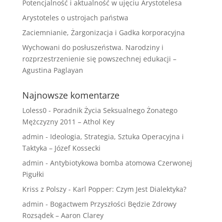
Potencjalność i aktualność w ujęciu Arystotelesa
Arystoteles o ustrojach państwa
Zaciemnianie, Żargonizacja i Gadka korporacyjna
Wychowani do posłuszeństwa. Narodziny i
rozprzestrzenienie się powszechnej edukacji –
Agustina Paglayan
Najnowsze komentarze
Loless0
-
Poradnik Życia Seksualnego Żonatego
Mężczyzny 2011 – Athol Key
admin
-
Ideologia, Strategia, Sztuka Operacyjna i
Taktyka – Józef Kossecki
admin
-
Antybiotykowa bomba atomowa Czerwonej
Pigułki
Kriss z Polszy
-
Karl Popper: Czym Jest Dialektyka?
admin
-
Bogactwem Przyszłości Będzie Zdrowy
Rozsądek – Aaron Clarey