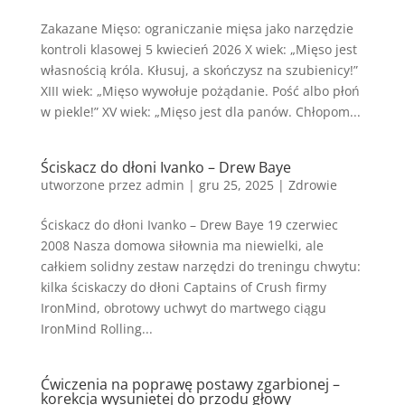
Zakazane Mięso: ograniczanie mięsa jako narzędzie
kontroli klasowej 5 kwiecień 2026 X wiek: „Mięso jest
własnością króla. Kłusuj, a skończysz na szubienicy!”
XIII wiek: „Mięso wywołuje pożądanie. Pość albo płoń
w piekle!” XV wiek: „Mięso jest dla panów. Chłopom...
Ściskacz do dłoni Ivanko – Drew Baye
utworzone przez
admin
|
gru 25, 2025
|
Zdrowie
Ściskacz do dłoni Ivanko – Drew Baye 19 czerwiec
2008 Nasza domowa siłownia ma niewielki, ale
całkiem solidny zestaw narzędzi do treningu chwytu:
kilka ściskaczy do dłoni Captains of Crush firmy
IronMind, obrotowy uchwyt do martwego ciągu
IronMind Rolling...
Ćwiczenia na poprawę postawy zgarbionej –
korekcja wysuniętej do przodu głowy