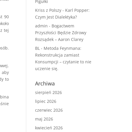
Pigułki
Kriss z Polszy
-
Karl Popper:
st 90
Czym Jest Dialektyka?
około
admin
-
Bogactwem
z tej
Przyszłości Będzie Zdrowy
Rozsądek – Aaron Clarey
osób.
BL
-
Metoda Feynmana:
Rekonstrukcja zamiast
Konsumpcji – czytanie to nie
owej.
uczenie się.
 aby
dy to
Archiwa
sierpień 2026
abina
lipiec 2026
aśnie
czerwiec 2026
maj 2026
kwiecień 2026