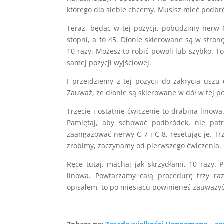
którego dla siebie chcemy. Musisz mieć podbr
Teraz, będąc w tej pozycji, pobudzimy nerw 
stopni, a to 45. Dłonie skierowane są w stron
10 razy. Możesz to robić powoli lub szybko. T
samej pozycji wyjściowej.
I przejdziemy z tej pozycji do zakrycia usz
Zauważ, że dłonie są skierowane w dół w tej po
Trzecie i ostatnie ćwiczenie to drabina linow
Pamiętaj, aby schować podbródek, nie patr
zaangażować nerwy C-7 i C-8, resetując je. T
zrobimy, zaczynamy od pierwszego ćwiczenia.
Ręce tutaj, machaj jak skrzydłami, 10 razy. 
linowa. Powtarzamy całą procedurę trzy raz
opisałem, to po miesiącu powinieneś zauważy