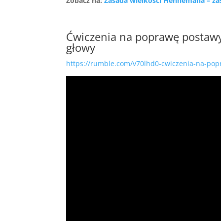
Zobacz na:
Zasada wielkości Hennemana – z
Ćwiczenia na poprawę postawy
głowy
https://rumble.com/v70lhd0-cwiczenia-na-pop