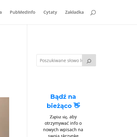
a
PubMedInfo
Cytaty
Zakładka
Bądź na
bieżąco 👋
Zapisz się
, aby
otrzymywać info o
nowych wpisach na
swoją skrzynkę