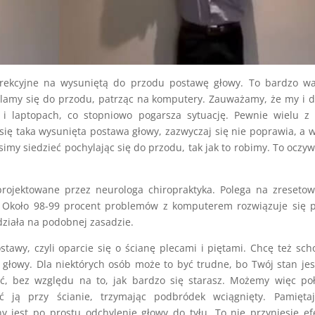
orekcyjne na wysuniętą do przodu postawę głowy. To bardzo wa
lamy się do przodu, patrząc na komputery. Zauważamy, że my i d
 laptopach, co stopniowo pogarsza sytuację. Pewnie wielu z 
się taka wysunięta postawa głowy, zazwyczaj się nie poprawia, a 
imy siedzieć pochylając się do przodu, tak jak to robimy. To oczyw
projektowane przez neurologa chiropraktyka. Polega na zreseto
 Około 98-99 procent problemów z komputerem rozwiązuje się p
działa na podobnej zasadzie.
stawy, czyli oparcie się o ścianę plecami i piętami. Chcę też sc
 głowy. Dla niektórych osób może to być trudne, bo Twój stan jes
ć, bez względu na to, jak bardzo się starasz. Możemy więc po
 ją przy ścianie, trzymając podbródek wciągnięty. Pamiętaj
y jest po prostu odchylenie głowy do tyłu. To nie przyniesie ef