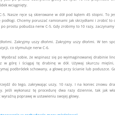
ódek wciągnięty.
C-5. Nasze ręce są skierowane w dół pod kątem 45 stopni. To je
ę podłogi. Chcemy poruszać ramionami jak skrzydłami i zrobić to 
o po prostu pobudza nerw C-5. Gdy zrobimy to 10 razy, zaczynamy 
u dłońmi. Zakryjmy uszy dłońmi. Zakryjmy uszy dłońmi. W ten sp
zycji, co stymuluje nerw C-6.
a. Wyobraź sobie, że wspinasz się po wyimaginowanej drabinie lin
z w górę i ściągaj tę drabinę w dół. Używaj skurczu mięśni,
rzymaj podbródek schowany, a głowę przy ścianie lub poduszce. G
Przejdź do tego, zakrywając uszy, 10 razy. I na koniec znowu dr
y. Jeśli wykonasz tę procedurę dwa razy dziennie, tak jak wł
ć wyraźną poprawę w ustawieniu swojej głowy.