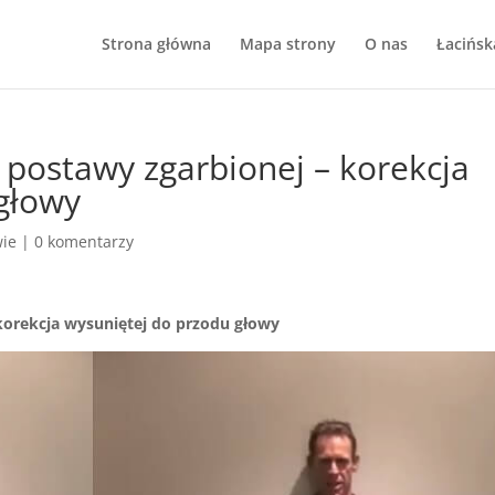
Strona główna
Mapa strony
O nas
Łacińsk
postawy zgarbionej – korekcja
głowy
ie
|
0 komentarzy
korekcja wysuniętej do przodu głowy