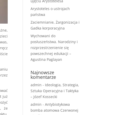
ujęciu Arystotelesa
Arystoteles o ustrojach
państwa
Zaciemnianie, Żargonizacja i
Gadka korporacyjna
żne,
Wychowani do
zieci
posłuszeństwa. Narodziny i
was,
rozprzestrzenienie się
wręcz
powszechnej edukacji –
iście
Agustina Paglayan
waniu
Najnowsze
rzez
komentarze
admin
-
Ideologia, Strategia,
hować
Sztuka Operacyjna i Taktyka
t już
– Józef Kossecki
łożyć
admin
-
Antybiotykowa
, że
bomba atomowa Czerwonej
ektu,