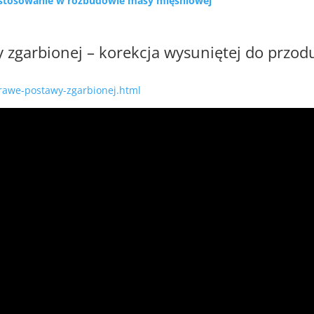
astosowanie w rozbudowie masy mięśniowej
 zgarbionej – korekcja wysuniętej do przod
rawe-postawy-zgarbionej.html