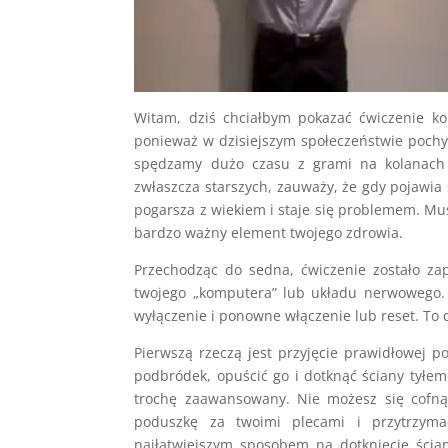
Witam, dziś chciałbym pokazać ćwiczenie k
ponieważ w dzisiejszym społeczeństwie pochy
spędzamy dużo czasu z grami na kolanach i
zwłaszcza starszych, zauważy, że gdy pojawia 
pogarsza z wiekiem i staje się problemem. Mus
bardzo ważny element twojego zdrowia.
Przechodząc do sedna, ćwiczenie zostało za
twojego „komputera” lub układu nerwowego.
wyłączenie i ponowne włączenie lub reset. To 
Pierwszą rzeczą jest przyjęcie prawidłowej po
podbródek, opuścić go i dotknąć ściany tyłem
trochę zaawansowany. Nie możesz się cofną
poduszkę za twoimi plecami i przytrzymać
najłatwiejszym sposobem na dotknięcie ścian