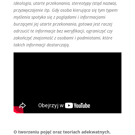
ideologia, utarte przekonania, stereotypy (stąd nazwa),
przyzwyczajenie itp. Gdy osoba kierująca się tym typem
myślenia spotyka się z poglądami i informacjami
burzącymi jej utarte przekonania, gotowa jest raczej
odrzucić te informacje bez weryfikacji, ograniczyć czy
zakończyć znajomość z osobami i podmiotami, które
takich informacji dostarczają.
O tworzeniu pojęć oraz teoriach adekwatnych,