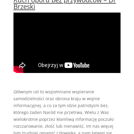
Brzeski
Głównym cel to wspomniane wspieranie
samodzielności oraz obrona kraju w wojnie
informacyjnej, a co za tym idzie patriotyzm bez,
którego żaden Naród nie przetrwa. Wielu z Was
wielokrotnie poprzez kłamliwą informację poczuło
rozczarowanie, złość lub nienawiść. Im nas więcej
tym trudniej omamić człowieka, a nam łatwiej się