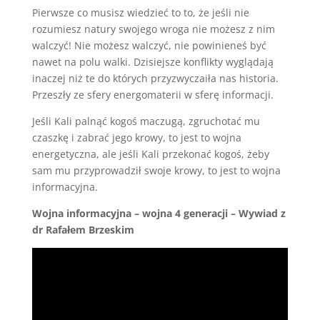
Pierwsze co musisz wiedzieć to to, że jeśli nie
rozumiesz natury swojego wroga nie możesz z nim
walczyć! Nie możesz walczyć, nie powinieneś być
nawet na polu walki. Dzisiejsze konflikty wyglądają
inaczej niż te do których przyzwyczaiła nas historia.
Przeszły ze sfery energomaterii w sferę informacji.
Jeśli Kali palnąć kogoś maczugą, zgruchotać mu
czaszkę i zabrać jego krowy, to jest to wojna
energetyczna, ale jeśli Kali przekonać kogoś, żeby
sam mu przyprowadził swoje krowy, to jest to wojna
informacyjna.
Wojna informacyjna – wojna 4 generacji – Wywiad z
dr Rafałem Brzeskim