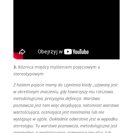
3.
Róznica między myśleniem pojęciowym a
stereotypowym
Z hasłem pojęcie mamy do czynienia kiedy „używany jest
w określonym znaczeniu, gdy towarzyszy mu rzeczowa,
metodologiczna, precyzyjna definicja. Warstwa
poznawcza jest tam więc decydująca, natomiast warstwa
wartościująca, oceniająca jest minimalna lub nie
występuje w ogóle. Dokładnie odwrotnie jest w wypadku
stereotypu. Tu warstwa poznawcza, metodologiczna jest
minimalna, a wartościująca, oceniająca (na plus, lub