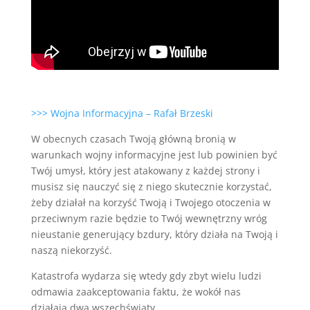
>>> Wojna Informacyjna – Rafał Brzeski
W obecnych czasach Twoją główną bronią w
warunkach wojny informacyjne jest lub powinien być
Twój umysł, który jest atakowany z każdej strony i
musisz się nauczyć się z niego skutecznie korzystać,
żeby działał na korzyść Twoją i Twojego otoczenia w
przeciwnym razie będzie to Twój wewnętrzny wróg
nieustanie generujący bzdury, który działa na Twoją i
naszą niekorzyść.
Katastrofa wydarza się wtedy gdy zbyt wielu ludzi
odmawia zaakceptowania faktu, że wokół nas
działają dwa wszechświaty.