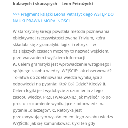
kulawych i skaczących – Leon Petrażycki
>>> Fragment książki Leona Petrażyckiego WSTĘP DO
NAUKI PRAWA I MORALNOŚCI
W starożytnej Grecji powstała metoda poznawania
obiektywnej rzeczywistości zwana Trivium, która
składała się z gramatyki, logiki i retoryki – w
dzisiejszych czasach możemy to nazwać wejściem,
przetwarzaniem i wyjściem informacji.
A.
Celem gramatyki jest wprowadzenie wstępnego i
spójnego zasobu wiedzy. WEJŚCIE: jak obserwować?
To łatwa do zdefiniowania wiedza wynikająca z
odpowiedzi na pytania: Kto? Co? Gdzie? Kiedy?
B.
Celem logiki jest wydobycie zrozumienia z tego
zasobu wiedzy. PRZETWARZANIE: jak myśleć? To po
prostu zrozumienie wynikające z odpowiedzi na
pytanie „dlaczego?”.
C.
Retoryka jest
przekonywującym wyjaśnieniem tego zasobu wiedzy.
WYJŚCIE: jak się komunikować. Cykl ten gdy