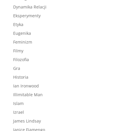
Dynamika Relacji
Eksperymenty
Etyka
Eugenika
Feminizm
Filmy
Filozofia
Gra
Historia
Ian Ironwood
Illimitable Man
Islam
Izrael
James Lindsay
Janice Fiamengo