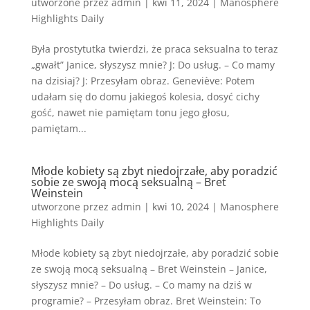
utworzone przez
admin
|
kwi 11, 2024
|
Manosphere
Highlights Daily
Była prostytutka twierdzi, że praca seksualna to teraz
„gwałt” Janice, słyszysz mnie? J: Do usług. – Co mamy
na dzisiaj? J: Przesyłam obraz. Geneviève: Potem
udałam się do domu jakiegoś kolesia, dosyć cichy
gość, nawet nie pamiętam tonu jego głosu,
pamiętam...
Młode kobiety są zbyt niedojrzałe, aby poradzić
sobie ze swoją mocą seksualną – Bret
Weinstein
utworzone przez
admin
|
kwi 10, 2024
|
Manosphere
Highlights Daily
Młode kobiety są zbyt niedojrzałe, aby poradzić sobie
ze swoją mocą seksualną – Bret Weinstein – Janice,
słyszysz mnie? – Do usług. – Co mamy na dziś w
programie? – Przesyłam obraz. Bret Weinstein: To