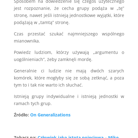
Sposobem na dowiedzenie się czegoś użytecznego
jest rozpoznanie, że cecha grupy podąża w „tę”
stronę, nawet jeśli istnieją jednostkowe wyjątki, które
podążają w „tamtą” stronę.
Czas przestać szukać najmniejszego wspólnego
mianownika.
Powiedz ludziom, którzy używają „argumentu o
uogólnieniach”, żeby zamknęli mordę.
Generalnie ci ludzie nie mają dwóch szarych
komórek, które mogłyby się ze sobą zetknąć, a poza
tym to i tak nie warto ich słuchać.
Istnieją grupy indywidualne i istnieją jednostki w
ramach tych grup.
Źródło:
On Generalizations
Zobacz na:
Człowiek jako istota pojęciowa – Mike