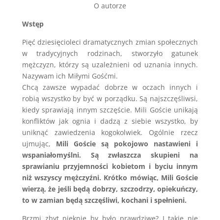
O autorze
Wstęp
Pięć dziesięcioleci dramatycznych zmian społecznych
w tradycyjnych rodzinach, stworzyło gatunek
mężczyzn, którzy są uzależnieni od uznania innych.
Nazywam ich Miłymi Gośćmi.
Chcą zawsze wypadać dobrze w oczach innych i
robią wszystko by być w porządku. Są najszczęśliwsi,
kiedy sprawiają innym szczęście. Mili Goście unikają
konfliktów jak ognia i dadzą z siebie wszystko, by
uniknąć zawiedzenia kogokolwiek. Ogólnie rzecz
ujmując,
Mili Goście są pokojowo nastawieni i
wspaniałomyślni. Są zwłaszcza skupieni na
sprawianiu przyjemności kobietom i byciu innym
niż wszyscy mężczyźni. Krótko mówiąc, Mili Goście
wierzą, że jeśli będą dobrzy, szczodrzy, opiekuńczy,
to w zamian będą szczęśliwi, kochani i spełnieni.
Brzmi zbyt pięknie by było prawdziwe? I takie nie