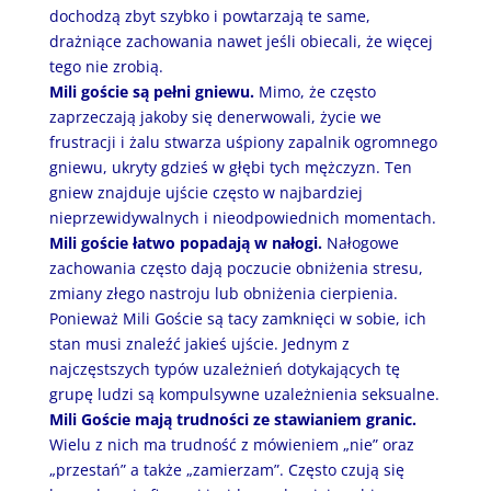
dochodzą zbyt szybko i powtarzają te same,
drażniące zachowania nawet jeśli obiecali, że więcej
tego nie zrobią.
Mili goście są pełni gniewu.
Mimo, że często
zaprzeczają jakoby się denerwowali, życie we
frustracji i żalu stwarza uśpiony zapalnik ogromnego
gniewu, ukryty gdzieś w głębi tych mężczyzn. Ten
gniew znajduje ujście często w najbardziej
nieprzewidywalnych i nieodpowiednich momentach.
Mili goście łatwo popadają w nałogi.
Nałogowe
zachowania często dają poczucie obniżenia stresu,
zmiany złego nastroju lub obniżenia cierpienia.
Ponieważ Mili Goście są tacy zamknięci w sobie, ich
stan musi znaleźć jakieś ujście. Jednym z
najczęstszych typów uzależnień dotykających tę
grupę ludzi są kompulsywne uzależnienia seksualne.
Mili Goście mają trudności ze stawianiem granic.
Wielu z nich ma trudność z mówieniem „nie” oraz
„przestań” a także „zamierzam”. Często czują się