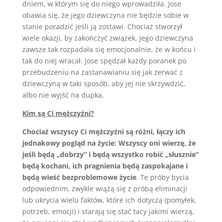
dniem, w którym się do niego wprowadziła. Jose
obawia się, że jego dziewczyna nie będzie sobie w
stanie poradzić jeśli ją zostawi. Chociaż stworzył
wiele okazji, by zakończyć związek, jego dziewczyna
zawsze tak rozpadała się emocjonalnie, że w końcu i
tak do niej wracał. Jose spędzał każdy poranek po
przebudzeniu na zastanawianiu się jak zerwać z
dziewczyną w taki sposób, aby jej nie skrzywdzić,
albo nie wyjść na dupka.
Kim są Ci mężczyźni?
Chociaż wszyscy Ci mężczyźni są różni, łączy ich
jednakowy pogląd na życie: Wszyscy oni wierzę, że
jeśli będą „dobrzy” i będą wszystko robić „słusznie”
będą kochani, ich pragnienia będą zaspokajane i
będą wieść bezproblemowe życie
. Te próby bycia
odpowiednim, zwykle wiążą się z próbą eliminacji
lub ukrycia wielu faktów, które ich dotyczą (pomyłek,
potrzeb, emocji) i starają się stać tacy jakimi wierzą,