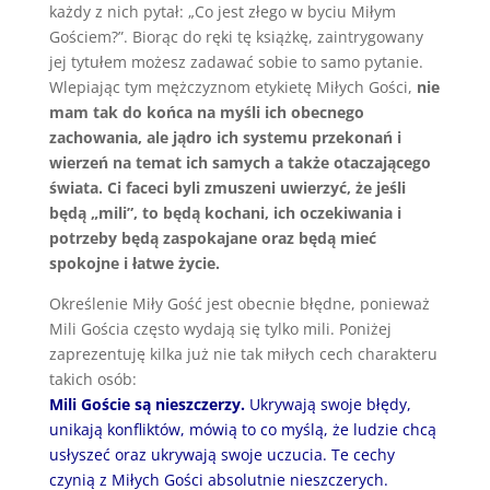
każdy z nich pytał: „Co jest złego w byciu Miłym
Gościem?”. Biorąc do ręki tę książkę, zaintrygowany
jej tytułem możesz zadawać sobie to samo pytanie.
Wlepiając tym mężczyznom etykietę Miłych Gości,
nie
mam tak do końca na myśli ich obecnego
zachowania, ale jądro ich systemu przekonań i
wierzeń na temat ich samych a także otaczającego
świata.
Ci faceci byli zmuszeni uwierzyć, że jeśli
będą „mili”, to będą kochani, ich oczekiwania i
potrzeby będą zaspokajane oraz będą mieć
spokojne i łatwe życie.
Określenie Miły Gość jest obecnie błędne, ponieważ
Mili Gościa często wydają się tylko mili. Poniżej
zaprezentuję kilka już nie tak miłych cech charakteru
takich osób:
Mili Goście są nieszczerzy.
Ukrywają swoje błędy,
unikają konfliktów, mówią to co myślą, że ludzie chcą
usłyszeć oraz ukrywają swoje uczucia. Te cechy
czynią z Miłych Gości absolutnie nieszczerych.