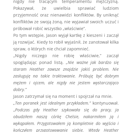
nigdy nie tracącym temperamentu mężczyzną.
Pokazywał, że uwielbia sprawiać ludziom
przyjemność oraz nienawidzi konfliktów. By uniknąć
konfliktów ze swoją żoną, nie wyjawiał swoich uczuć i
próbował robić wszystko „właściwie”.
Po tym wstępie, Jason wyjął kartkę z kieszeni i zaczął
ją rozwijać. Kiedy to robił wyjaśnił, że zanotował kilka
spraw, o których nie chciał zapomnieć.
„Nigdy niczego nie robię właściwie,” zaczął
spoglądając ponad listą.
„Nie ważne jak bardzo się
staram Heather zawsze znajdzie jakiś problem. Nie
zasługuję na takie traktowanie. Próbuję być dobrym
mężem i ojcem, ale nigdy nie jestem wystarczająco
dobry.”
Jason zatrzymał się na moment i spojrzał na mnie.
„Ten poranek jest idealnym przykładem.”
kontynuował.
„
Podczas gdy Heather szykowała się do pracy, ja
obudziłem naszą córkę Chelsie, nakarmiłem ją i
wykąpałem. Przygotowałem ją kompletnie do wyjścia i
kończyłem przygotowywanie siebie. Wtedy Heather