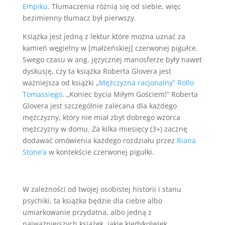
Empiku
. Tłumaczenia różnią się od siebie, więc
bezimienny tłumacz był pierwszy.
Książka jest jedną z lektur które można uznać za
kamień węgielny w [małżeńskiej] czerwonej pigułce.
Swego czasu w ang. języcznej manosferze były nawet
dyskusję, czy ta książka Roberta Glovera jest
ważniejsza od książki „
Mężczyzna racjonalny” Rollo
Tomassiego
. „Koniec bycia Miłym Gościem!” Roberta
Glovera jest szczególnie zalecana dla każdego
mężczyzny, który nie miał zbyt dobrego wzorca
mężczyzny w domu. Za kilka miesięcy (3+) zacznę
dodawać omówienia każdego rozdziału przez
Riana
Stone’a
w kontekście czerwonej pigułki.
W zależności od twojej osobistej historii i stanu
psychiki, ta książka będzie dla ciebie albo
umiarkowanie przydatna, albo jedną z
najważniejszych książek, jakie kiedykolwiek