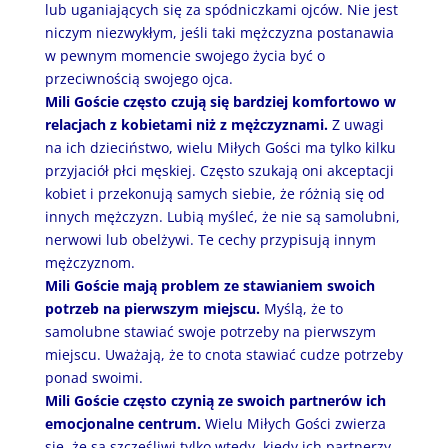
lub uganiających się za spódniczkami ojców. Nie jest
niczym niezwykłym, jeśli taki mężczyzna postanawia
w pewnym momencie swojego życia być o
przeciwnością swojego ojca.
Mili Goście często czują się bardziej komfortowo w
relacjach z kobietami niż z mężczyznami.
Z uwagi
na ich dzieciństwo, wielu Miłych Gości ma tylko kilku
przyjaciół płci męskiej. Często szukają oni akceptacji
kobiet i przekonują samych siebie, że różnią się od
innych mężczyzn. Lubią myśleć, że nie są samolubni,
nerwowi lub obelżywi. Te cechy przypisują innym
mężczyznom.
Mili Goście mają problem ze stawianiem swoich
potrzeb na pierwszym miejscu.
Myślą, że to
samolubne stawiać swoje potrzeby na pierwszym
miejscu. Uważają, że to cnota stawiać cudze potrzeby
ponad swoimi.
Mili Goście często czynią ze swoich partnerów ich
emocjonalne centrum.
Wielu Miłych Gości zwierza
się, że są szczęśliwi tylko wtedy, kiedy ich partnerzy