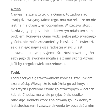
Omar.
Najważniejsze w życiu dla Omara, to zadowalać
swoją dziewczynę. Mimo tego, ona narzeka, że on nie
jest na nią otwarty emocjonalnie. W rzeczywistości,
każda z jego poprzednich dziewczyn miała ten sam
problem. Ponieważ Omar widzi siebie jako świetnego
gościa, nie może zrozumieć tych oskarżeń. Twierdzi,
że dla niego największą radością w życiu jest
sprawianie innym przyjemności. Nosi nawet pejdżer,
żeby jego dziewczyna mogła się z nim skontaktować
jeśli by czegokolwiek potrzebowała.
Todd.
Todd szczyci się traktowaniem kobiet z szacunkiem i
szczerością. Wierzy, że to odróżnia go od innych
mężczyzn i powinno czynić go atrakcyjnym w oczach
kobiet. Chociaż ma wiele przyjaciółek, rzadko
randkuje. Kobiety które zna chwalą go, jak dobrym
jest słuchaczem i zawsze dzwonią by pogadać z nim