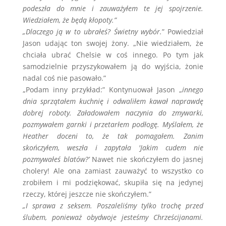
podeszła do mnie i zauważyłem te jej spojrzenie.
Wiedziałem, że będą kłopoty.”
„Dlaczego ją w to ubrałeś? Świetny wybór.
” Powiedział
Jason udając ton swojej żony. „Nie wiedziałem, że
chciała ubrać Chelsie w coś innego. Po tym jak
samodzielnie przyszykowałem ją do wyjścia, żonie
nadal coś nie pasowało.”
„Podam inny przykład:” Kontynuował Jason „
innego
dnia sprzątałem kuchnię i odwaliłem kawał naprawdę
dobrej roboty. Załadowałem naczynia do zmywarki,
pozmywałem garnki i przetarłem podłogę. Myślałem, że
Heather doceni to, że tak pomagałem. Zanim
skończyłem, weszła i zapytała 'Jakim cudem nie
pozmywałeś blatów?’
Nawet nie skończyłem do jasnej
cholery! Ale ona zamiast zauważyć to wszystko co
zrobiłem i mi podziękować, skupiła się na jedynej
rzeczy, której jeszcze nie skończyłem.”
„I sprawa z seksem. Poszaleliśmy tylko trochę przed
ślubem, ponieważ obydwoje jesteśmy Chrześcijanami.