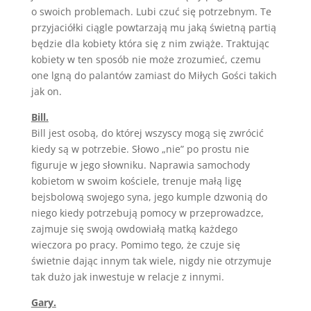
o swoich problemach. Lubi czuć się potrzebnym. Te
przyjaciółki ciągle powtarzają mu jaką świetną partią
będzie dla kobiety która się z nim zwiąże. Traktując
kobiety w ten sposób nie może zrozumieć, czemu
one lgną do palantów zamiast do Miłych Gości takich
jak on.
Bill.
Bill jest osobą, do której wszyscy mogą się zwrócić
kiedy są w potrzebie. Słowo „nie” po prostu nie
figuruje w jego słowniku. Naprawia samochody
kobietom w swoim kościele, trenuje małą ligę
bejsbolową swojego syna, jego kumple dzwonią do
niego kiedy potrzebują pomocy w przeprowadzce,
zajmuje się swoją owdowiałą matką każdego
wieczora po pracy. Pomimo tego, że czuje się
świetnie dając innym tak wiele, nigdy nie otrzymuje
tak dużo jak inwestuje w relacje z innymi.
Gary.