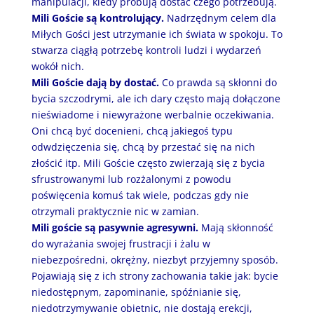
manipulacji, kiedy próbują dostać czego potrzebują.
Mili Goście są kontrolujący.
Nadrzędnym celem dla
Miłych Gości jest utrzymanie ich świata w spokoju. To
stwarza ciągłą potrzebę kontroli ludzi i wydarzeń
wokół nich.
Mili Goście dają by dostać.
Co prawda są skłonni do
bycia szczodrymi, ale ich dary często mają dołączone
nieświadome i niewyrażone werbalnie oczekiwania.
Oni chcą być docenieni, chcą jakiegoś typu
odwdzięczenia się, chcą by przestać się na nich
złościć itp. Mili Goście często zwierzają się z bycia
sfrustrowanymi lub rozżalonymi z powodu
poświęcenia komuś tak wiele, podczas gdy nie
otrzymali praktycznie nic w zamian.
Mili goście są pasywnie agresywni.
Mają skłonność
do wyrażania swojej frustracji i żalu w
niebezpośredni, okrężny, niezbyt przyjemny sposób.
Pojawiają się z ich strony zachowania takie jak: bycie
niedostępnym, zapominanie, spóźnianie się,
niedotrzymywanie obietnic, nie dostają erekcji,