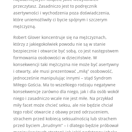
przeczytasz. Zasadniczo jest to podręcznik
asertywności i wychodzenia poza doświadczenia,
które uniemożliwiły ci bycie spójnym i szczerym
mężczyzną.
Robert Glover koncentruje się na mężczyznach,
którzy z jakiegokolwiek powodu nie są w stanie
bezpiecznie i otwarcie być sobą, co jest następstwem
formowania osobowości w dzieciństwie. W
konsekwencji taki mężczyzna nie może być asertywny
i otwarty, ale musi prezentować „miłą” osobowość,
jednocześnie manipulując innymi – stąd Syndrom
Miłego Gościa. Ma to wszelkiego rodzaju negatywne
konsekwencje zarówno dla niego, jak i dla osób wokół
niego i zasadniczo wcale nie jest miłe. Na przykład
miły facet może chcieć seksu, ale nie będzie chciał
tego robić otwarcie z obawy przed odrzuceniem,
strachem przed kobiecą seksualnością lub strachem
przed byciem „brudnym” – i dlatego będzie próbował