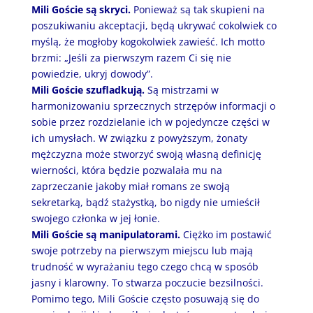
Mili Goście są skryci.
Ponieważ są tak skupieni na
poszukiwaniu akceptacji, będą ukrywać cokolwiek co
myślą, że mogłoby kogokolwiek zawieść. Ich motto
brzmi: „Jeśli za pierwszym razem Ci się nie
powiedzie, ukryj dowody”.
Mili Goście szufladkują.
Są mistrzami w
harmonizowaniu sprzecznych strzępów informacji o
sobie przez rozdzielanie ich w pojedyncze części w
ich umysłach. W związku z powyższym, żonaty
mężczyzna może stworzyć swoją własną definicję
wierności, która będzie pozwalała mu na
zaprzeczanie jakoby miał romans ze swoją
sekretarką, bądź stażystką, bo nigdy nie umieścił
swojego członka w jej łonie.
Mili Goście są manipulatorami.
Ciężko im postawić
swoje potrzeby na pierwszym miejscu lub mają
trudność w wyrażaniu tego czego chcą w sposób
jasny i klarowny. To stwarza poczucie bezsilności.
Pomimo tego, Mili Goście często posuwają się do