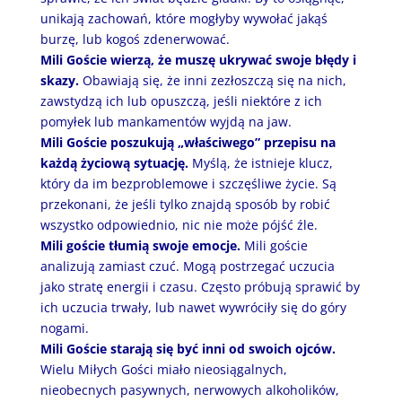
unikają zachowań, które mogłyby wywołać jakąś
burzę, lub kogoś zdenerwować.
Mili Goście wierzą, że muszę ukrywać swoje błędy i
skazy.
Obawiają się, że inni zezłoszczą się na nich,
zawstydzą ich lub opuszczą, jeśli niektóre z ich
pomyłek lub mankamentów wyjdą na jaw.
Mili Goście poszukują „właściwego” przepisu na
każdą życiową sytuację.
Myślą, że istnieje klucz,
który da im bezproblemowe i szczęśliwe życie. Są
przekonani, że jeśli tylko znajdą sposób by robić
wszystko odpowiednio, nic nie może pójść źle.
Mili goście tłumią swoje emocje.
Mili goście
analizują zamiast czuć. Mogą postrzegać uczucia
jako stratę energii i czasu. Często próbują sprawić by
ich uczucia trwały, lub nawet wywróciły się do góry
nogami.
Mili Goście starają się być inni od swoich ojców.
Wielu Miłych Gości miało nieosiągalnych,
nieobecnych pasywnych, nerwowych alkoholików,