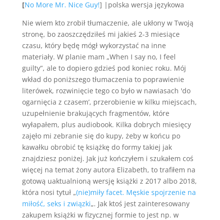
[
No More Mr. Nice Guy!
] |polska wersja językowa
Nie wiem kto zrobił tłumaczenie, ale ukłony w Twoją
stronę, bo zaoszczędziłeś mi jakieś 2-3 miesiące
czasu, który będę mógł wykorzystać na inne
materiały. W planie mam „When I say no, I feel
guilty”, ale to dopiero gdzieś pod koniec roku. Mój
wkład do poniższego tłumaczenia to poprawienie
literówek, rozwinięcie tego co było w nawiasach 'do
ogarnięcia z czasem’, przerobienie w kilku miejscach,
uzupełnienie brakujących fragmentów, które
wyłapałem, plus audiobook. Kilka dobrych miesięcy
zajęło mi zebranie się do kupy, żeby w końcu po
kawałku obrobić tę książkę do formy takiej jak
znajdziesz poniżej. Jak już kończyłem i szukałem coś
więcej na temat żony autora Elizabeth, to trafiłem na
gotową uaktualnioną wersję książki z 2017 albo 2018,
która nosi tytuł „
(nie)miły facet. Męskie spojrzenie na
miłość, seks i związki
„. Jak ktoś jest zainteresowany
zakupem książki w fizycznej formie to jest np. w