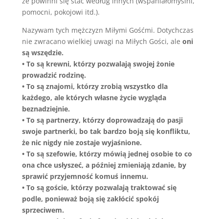
że powinni się stać według innych (wspaniałomyślni,
pomocni, pokojowi itd.).
Nazywam tych mężczyzn Miłymi Gośćmi. Dotychczas
nie zwracano wielkiej uwagi na Miłych Gości, ale
oni
są wszędzie.
• To są krewni, którzy pozwalają swojej żonie
prowadzić rodzinę.
• To są znajomi, którzy zrobią wszystko dla
każdego, ale których własne życie wygląda
beznadziejnie.
• To są partnerzy, którzy doprowadzają do pasji
swoje partnerki, bo tak bardzo boją się konfliktu,
że nic nigdy nie zostaje wyjaśnione.
• To są szefowie, którzy mówią jednej osobie to co
ona chce usłyszeć, a później zmieniają zdanie, by
sprawić przyjemność komuś innemu.
• To są goście, którzy pozwalają traktować się
podle, ponieważ boją się zakłócić spokój
sprzeciwem.