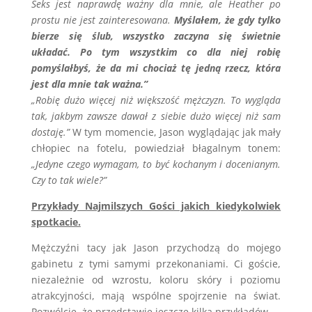
Seks jest naprawdę ważny dla mnie, ale Heather po
prostu nie jest zainteresowana.
Myślałem, że gdy tylko
bierze się ślub, wszystko zaczyna się świetnie
układać. Po tym wszystkim co dla niej robię
pomyślałbyś, że da mi chociaż tę jedną rzecz, która
jest dla mnie tak ważna.”
„Robię dużo więcej niż większość mężczyzn. To wygląda
tak, jakbym zawsze dawał z siebie dużo więcej niż sam
dostaję.”
W tym momencie, Jason wyglądając jak mały
chłopiec na fotelu, powiedział błagalnym tonem:
„Jedyne czego wymagam, to być kochanym i docenianym.
Czy to tak wiele?”
Przykłady Najmilszych Gości jakich kiedykolwiek
spotkacie.
Mężczyźni tacy jak Jason przychodzą do mojego
gabinetu z tymi samymi przekonaniami. Ci goście,
niezależnie od wzrostu, koloru skóry i poziomu
atrakcyjności, mają wspólne spojrzenie na świat.
Pozwólcie, że przedstawię jeszcze kilka przykładów.