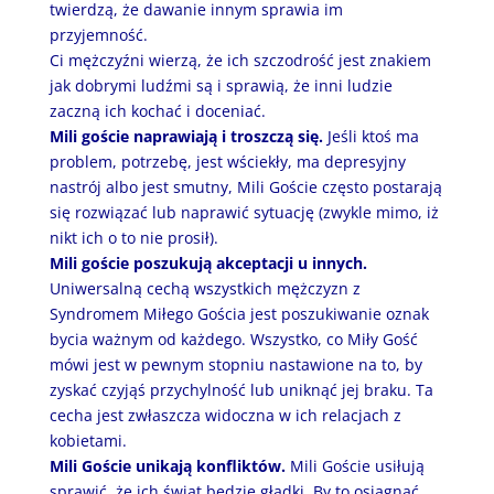
twierdzą, że dawanie innym sprawia im
przyjemność.
Ci mężczyźni wierzą, że ich szczodrość jest znakiem
jak dobrymi ludźmi są i sprawią, że inni ludzie
zaczną ich kochać i doceniać.
Mili goście naprawiają i troszczą się.
Jeśli ktoś ma
problem, potrzebę, jest wściekły, ma depresyjny
nastrój albo jest smutny, Mili Goście często postarają
się rozwiązać lub naprawić sytuację (zwykle mimo, iż
nikt ich o to nie prosił).
Mili goście poszukują akceptacji u innych.
Uniwersalną cechą wszystkich mężczyzn z
Syndromem Miłego Gościa jest poszukiwanie oznak
bycia ważnym od każdego. Wszystko, co Miły Gość
mówi jest w pewnym stopniu nastawione na to, by
zyskać czyjąś przychylność lub uniknąć jej braku. Ta
cecha jest zwłaszcza widoczna w ich relacjach z
kobietami.
Mili Goście unikają konfliktów.
Mili Goście usiłują
sprawić, że ich świat będzie gładki. By to osiągnąć,