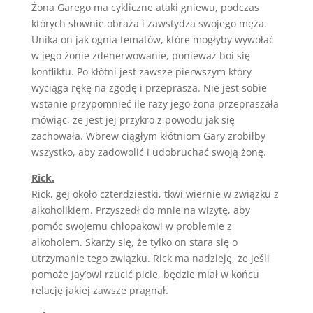
Żona Garego ma cykliczne ataki gniewu, podczas
których słownie obraża i zawstydza swojego męża.
Unika on jak ognia tematów, które mogłyby wywołać
w jego żonie zdenerwowanie, ponieważ boi się
konfliktu. Po kłótni jest zawsze pierwszym który
wyciąga rękę na zgodę i przeprasza. Nie jest sobie
wstanie przypomnieć ile razy jego żona przepraszała
mówiąc, że jest jej przykro z powodu jak się
zachowała. Wbrew ciągłym kłótniom Gary zrobiłby
wszystko, aby zadowolić i udobruchać swoją żonę.
Rick.
Rick, gej około czterdziestki, tkwi wiernie w związku z
alkoholikiem. Przyszedł do mnie na wizytę, aby
pomóc swojemu chłopakowi w problemie z
alkoholem. Skarży się, że tylko on stara się o
utrzymanie tego związku. Rick ma nadzieję, że jeśli
pomoże Jay’owi rzucić picie, będzie miał w końcu
relację jakiej zawsze pragnął.