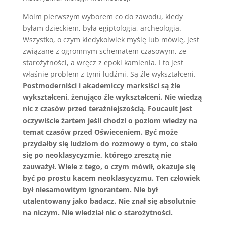
Moim pierwszym wyborem co do zawodu, kiedy
byłam dzieckiem, była egiptologia, archeologia.
Wszystko, o czym kiedykolwiek myślę lub mówię, jest
związane z ogromnym schematem czasowym, ze
starożytności, a wręcz z epoki kamienia. I to jest
właśnie problem z tymi ludźmi. Są źle wykształceni.
Postmoderniści i akademiccy marksiści są źle
wykształceni, żenująco źle wykształceni. Nie wiedzą
nic z czasów przed teraźniejszością. Foucault jest
oczywiście żartem jeśli chodzi o poziom wiedzy na
temat czasów przed Oświeceniem. Być może
przydałby się ludziom do rozmowy o tym, co stało
się po neoklasycyzmie, którego zresztą nie
zauważył. Wiele z tego, o czym mówił, okazuje się
być po prostu kacem neoklasycyzmu. Ten człowiek
był niesamowitym ignorantem. Nie był
utalentowany jako badacz. Nie znał się absolutnie
na niczym. Nie wiedział nic o starożytności.