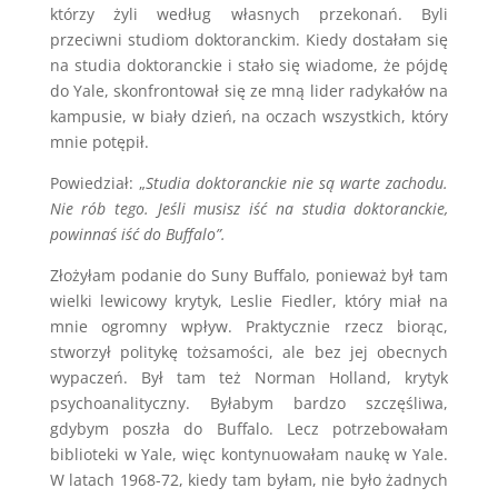
którzy żyli według własnych przekonań. Byli
przeciwni studiom doktoranckim. Kiedy dostałam się
na studia doktoranckie i stało się wiadome, że pójdę
do Yale, skonfrontował się ze mną lider radykałów na
kampusie, w biały dzień, na oczach wszystkich, który
mnie potępił.
Powiedział: „
Studia doktoranckie nie są warte zachodu.
Nie rób tego. Jeśli musisz iść na studia doktoranckie,
powinnaś iść do Buffalo”.
Złożyłam podanie do Suny Buffalo, ponieważ był tam
wielki lewicowy krytyk, Leslie Fiedler, który miał na
mnie ogromny wpływ. Praktycznie rzecz biorąc,
stworzył politykę tożsamości, ale bez jej obecnych
wypaczeń. Był tam też Norman Holland, krytyk
psychoanalityczny. Byłabym bardzo szczęśliwa,
gdybym poszła do Buffalo. Lecz potrzebowałam
biblioteki w Yale, więc kontynuowałam naukę w Yale.
W latach 1968-72, kiedy tam byłam, nie było żadnych