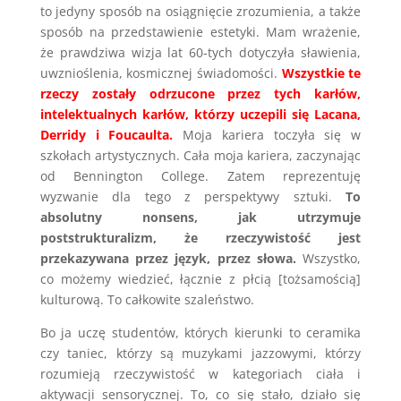
to jedyny sposób na osiągnięcie zrozumienia, a także
sposób na przedstawienie estetyki. Mam wrażenie,
że prawdziwa wizja lat 60-tych dotyczyła sławienia,
uwznioślenia, kosmicznej świadomości.
Wszystkie te
rzeczy zostały odrzucone przez tych karłów,
intelektualnych karłów, którzy uczepili się Lacana,
Derridy i Foucaulta.
Moja kariera toczyła się w
szkołach artystycznych. Cała moja kariera, zaczynając
od Bennington College. Zatem reprezentuję
wyzwanie dla tego z perspektywy sztuki.
To
absolutny nonsens, jak utrzymuje
poststrukturalizm, że rzeczywistość jest
przekazywana przez język, przez słowa.
Wszystko,
co możemy wiedzieć, łącznie z płcią [tożsamością]
kulturową. To całkowite szaleństwo.
Bo ja uczę studentów, których kierunki to ceramika
czy taniec, którzy są muzykami jazzowymi, którzy
rozumieją rzeczywistość w kategoriach ciała i
aktywacji sensorycznej. To, co się stało, działo się