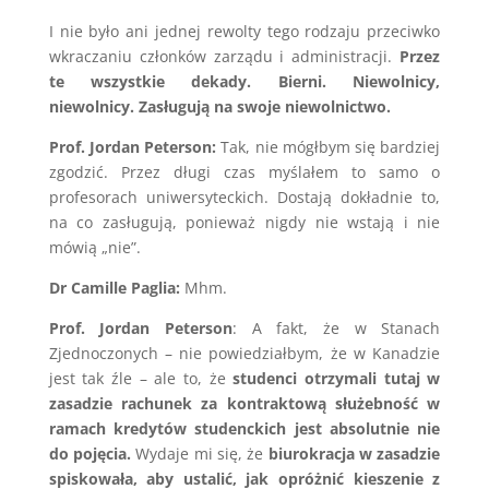
I nie było ani jednej rewolty tego rodzaju przeciwko
wkraczaniu członków zarządu i administracji.
Przez
te wszystkie dekady. Bierni. Niewolnicy,
niewolnicy. Zasługują na swoje niewolnictwo.
Prof. Jordan Peterson:
Tak, nie mógłbym się bardziej
zgodzić. Przez długi czas myślałem to samo o
profesorach uniwersyteckich. Dostają dokładnie to,
na co zasługują, ponieważ nigdy nie wstają i nie
mówią „nie”.
Dr Camille Paglia:
Mhm.
Prof. Jordan Peterson
: A fakt, że w Stanach
Zjednoczonych – nie powiedziałbym, że w Kanadzie
jest tak źle – ale to, że
studenci otrzymali tutaj w
zasadzie rachunek za kontraktową służebność w
ramach kredytów studenckich jest absolutnie nie
do pojęcia.
Wydaje mi się, że
biurokracja w zasadzie
spiskowała, aby ustalić, jak opróżnić kieszenie z