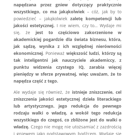
napędzana przez gniew dotyczący praktycznie
wszystkiego, co ma jakąkolwiek
– cóż, jak by to
powiedzieć – jakąkolwiek
zaletę kompetencji lub
jakości estetycznej.
I nie wiem, czy to… Wydaje mi
się, że
jest to częściowo zakorzenione w
akademickiej pogardzie dla świata biznesu, która,
jak sądzę, wynika z ich względnej nierówności
ekonomicznej
. Ponieważ
większość ludzi, którzy są
tak inteligentni jak nauczyciele akademiccy, z
punktu widzenia czystego IQ, zarabia więcej
pieniędzy w sferze prywatnej, więc uważam, że to
napędza część z tego.
Ale wydaje się również, że
istnieje zniszczenie, cel
zniszczenia jakości estetycznej dzieła literackiego
lub artystycznego, jego redukcja do pewnego
rodzaju walki o władzę, a wokół tego redukcja
wszystkiego do czegoś, co zbliżone jest do walki o
władzę.
Czego nie mogę nie utożsamiać z zazdrością
i gniewem jako podstawowym bodźcem. Wydaje się