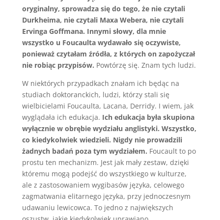
oryginalny, sprowadza się do tego, że nie czytali
Durkheima, nie czytali Maxa Webera, nie czytali
Ervinga Goffmana. Innymi słowy, dla mnie
wszystko u Foucaulta wydawało się oczywiste,
ponieważ czytałam źródła, z których on zapożyczał
nie robiąc przypisów.
Powtórzę się. Znam tych ludzi.
W niektórych przypadkach znałam ich będąc na
studiach doktoranckich, ludzi, którzy stali się
wielbicielami Foucaulta, Lacana, Derridy. I wiem, jak
wyglądała ich edukacja.
Ich edukacja była skupiona
wyłącznie w obrębie wydziału anglistyki. Wszystko,
co kiedykolwiek wiedzieli. Nigdy nie prowadzili
żadnych badań poza tym wydziałem.
Foucault to po
prostu ten mechanizm. Jest jak mały zestaw, dzięki
któremu mogą podejść do wszystkiego w kulturze,
ale z zastosowaniem wygibasów języka, celowego
zagmatwania elitarnego języka, przy jednoczesnym
udawaniu lewicowca. To jedno z największych
oszustw, jakie kiedykolwiek uprawiano.