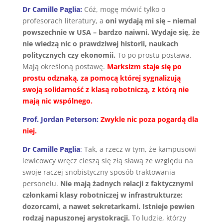
Dr Camille Paglia:
Cóż, mogę mówić tylko o
profesorach literatury, a
oni wydają mi się – niemal
powszechnie w USA – bardzo naiwni. Wydaje się, że
nie wiedzą nic o prawdziwej historii, naukach
politycznych czy ekonomii.
To po prostu postawa.
Mają określoną postawę.
Marksizm staje się po
prostu odznaką, za pomocą której sygnalizują
swoją solidarność z klasą robotniczą, z którą nie
mają nic wspólnego.
Prof. Jordan Peterson:
Zwykle nic poza pogardą dla
niej.
Dr Camille Paglia
:
Tak, a rzecz w tym, że kampusowi
lewicowcy wręcz cieszą się złą sławą ze względu na
swoje raczej snobistyczny sposób traktowania
personelu.
Nie mają żadnych relacji z faktycznymi
członkami klasy robotniczej w infrastrukturze:
dozorcami, a nawet sekretarkami. Istnieje pewien
rodzaj napuszonej arystokracji.
To ludzie, którzy