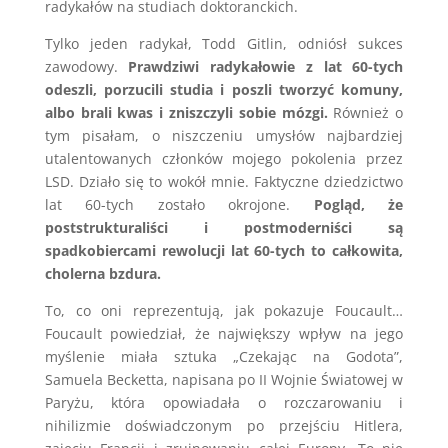
radykałów na studiach doktoranckich.
Tylko jeden radykał, Todd Gitlin, odniósł sukces
zawodowy.
Prawdziwi radykałowie z lat 60-tych
odeszli, porzucili studia i poszli tworzyć komuny,
albo brali kwas i zniszczyli sobie mózgi.
Również o
tym pisałam, o niszczeniu umysłów najbardziej
utalentowanych członków mojego pokolenia przez
LSD. Działo się to wokół mnie. Faktyczne dziedzictwo
lat 60-tych zostało okrojone.
Pogląd, że
poststrukturaliści i postmoderniści są
spadkobiercami rewolucji lat 60-tych to całkowita,
cholerna bzdura.
To, co oni reprezentują, jak pokazuje Foucault…
Foucault powiedział, że największy wpływ na jego
myślenie miała sztuka „Czekając na Godota”,
Samuela Becketta, napisana po II Wojnie Światowej w
Paryżu, która opowiadała o rozczarowaniu i
nihilizmie doświadczonym po przejściu Hitlera,