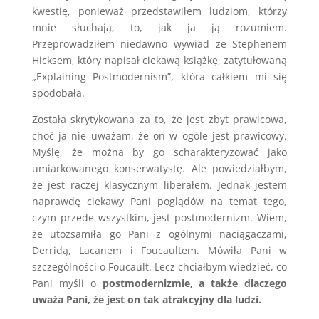
kwestię, ponieważ przedstawiłem ludziom, którzy
mnie słuchają, to, jak ja ją rozumiem.
Przeprowadziłem niedawno wywiad ze Stephenem
Hicksem, który napisał ciekawą książkę, zatytułowaną
„Explaining Postmodernism”, która całkiem mi się
spodobała.
Została skrytykowana za to, że jest zbyt prawicowa,
choć ja nie uważam, że on w ogóle jest prawicowy.
Myślę, że można by go scharakteryzować jako
umiarkowanego konserwatystę. Ale powiedziałbym,
że jest raczej klasycznym liberałem. Jednak jestem
naprawdę ciekawy Pani poglądów na temat tego,
czym przede wszystkim, jest postmodernizm. Wiem,
że utożsamiła go Pani z ogólnymi naciągaczami,
Derridą, Lacanem i Foucaultem. Mówiła Pani w
szczególności o Foucault. Lecz chciałbym wiedzieć, co
Pani myśli o
postmodernizmie, a także dlaczego
uważa Pani, że jest on tak atrakcyjny dla ludzi.