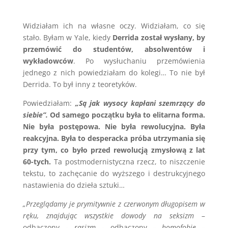
Widziałam ich na własne oczy. Widziałam, co się
stało. Byłam w Yale, kiedy
Derrida został wysłany, by
przemówić do studentów, absolwentów i
wykładowców
. Po wysłuchaniu przemówienia
jednego z nich powiedziałam do kolegi… To nie był
Derrida. To był inny z teoretyków.
Powiedziałam:
„Są jak wysocy kapłani szemrzący do
siebie”.
Od samego początku była to elitarna forma.
Nie była postępowa. Nie była rewolucyjna. Była
reakcyjna. Była to desperacka próba utrzymania się
przy tym, co było przed rewolucją zmysłową z lat
60-tych.
Ta postmodernistyczna rzecz, to niszczenie
tekstu, to zachęcanie do wyższego i destrukcyjnego
nastawienia do dzieła sztuki…
„Przeglądamy je prymitywnie z czerwonym długopisem w
ręku, znajdując wszystkie dowody na seksizm
–
odhaczony –
rasizm
– odhaczony –
homofobię
–