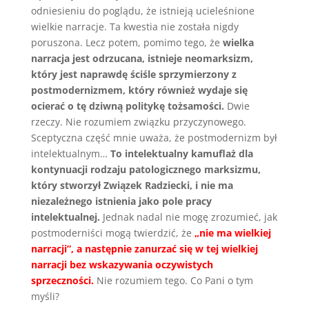
odniesieniu do poglądu, że istnieją ucieleśnione
wielkie narracje. Ta kwestia nie została nigdy
poruszona. Lecz potem, pomimo tego, że
wielka
narracja jest odrzucana, istnieje neomarksizm,
który jest naprawdę ściśle sprzymierzony z
postmodernizmem, który również wydaje się
ocierać o tę dziwną politykę tożsamości.
Dwie
rzeczy. Nie rozumiem związku przyczynowego.
Sceptyczna część mnie uważa, że postmodernizm był
intelektualnym…
To intelektualny kamuflaż dla
kontynuacji rodzaju patologicznego marksizmu,
który stworzył Związek Radziecki, i nie ma
niezależnego istnienia jako pole pracy
intelektualnej.
Jednak nadal nie mogę zrozumieć, jak
postmoderniści mogą twierdzić, że
„nie ma wielkiej
narracji”, a następnie zanurzać się w tej wielkiej
narracji bez wskazywania oczywistych
sprzeczności.
Nie rozumiem tego. Co Pani o tym
myśli?