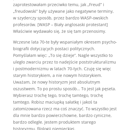
zaprotestowałam przeciwko temu, jak „Freud” i
„freudowski” były używane jako negatywne terminy,
w szyderczy sposób, przez bardzo WASP-owskich
profesorów. [WASP – Biały anglosaski protestant]
Właściwie wydawało się, że się tam przenosimy.
Wczesne lata 70-te były wspaniałym okresem psycho-
biografii dotyczących postaci politycznych.
Pomyślałam więc: „To się dzieje”. Nagle wszystko to
uległo zwarciu przez to nadejście poststrukturalizmu
i postmodernizmu w latach 70-tych. Czuję się więc
starym historykiem, a nie nowym historykiem.
Uważam, że nowy historyzm jest absolutnym
oszustwem. To po prostu sposób… To jest jak pęseta.
Wybierasz trochę tego, trochę tamtego, trochę
tamtego. Robisz maciupką sałatkę i jakoś ta
zatomizowana rzecz ma coś znaczyć. To wszystko jest
dla mnie bardzo powierzchowne, bardzo cyniczne,
bardzo odległe. Jestem produktem starego
historyzmu, filologii niemieckiej.