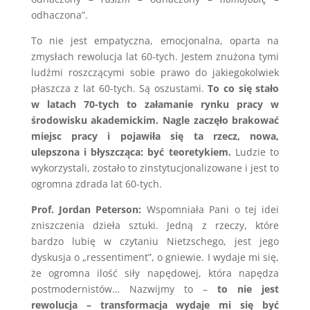
odhaczona”.
To nie jest empatyczna, emocjonalna, oparta na
zmysłach rewolucja lat 60-tych. Jestem znużona tymi
ludźmi roszczącymi sobie prawo do jakiegokolwiek
płaszcza z lat 60-tych. Są oszustami.
To co się stało
w latach 70-tych to załamanie rynku pracy w
środowisku akademickim. Nagle zaczęło brakować
miejsc pracy i pojawiła się ta rzecz, nowa,
ulepszona i błyszcząca: być teoretykiem.
Ludzie to
wykorzystali, zostało to zinstytucjonalizowane i jest to
ogromna zdrada lat 60-tych.
Prof. Jordan Peterson:
Wspomniała Pani o tej idei
zniszczenia dzieła sztuki. Jedną z rzeczy, które
bardzo lubię w czytaniu Nietzschego, jest jego
dyskusja o „ressentiment”, o gniewie. I wydaje mi się,
że ogromna ilość siły napędowej, która napędza
postmodernistów… Nazwijmy to –
to nie jest
rewolucja – transformacja wydaje mi się być