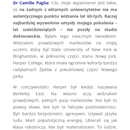
Dr Camille Paglia:
Cóż, moje wyjaśnienie jest takie,
że
na żadnym z elitarnych uniwersytetów nie ma
autentycznego punktu widzenia lat 60-tych. Raczej
najbardziej wyzwolone umysły mojego pokolenia –
lat sześćdziesiątych – nie poszły na studia
doktoranckie.
Byłam tego naocznym świadkiem.
Widziałam prawdziwych marksistów na mojej
uczelni, którą był State University of New York w
Binghamton, w północnej części stanu Nowy Jork,
Harper College, która miała ogromne kohorty bardzo
radykalnych Żydów z południowej części Nowego
Jorku.
W rzeczywistości Harper był kiedyś nazywana
Berkeley East. Na własne oczy widziałam
prawdziwych, pełnych pasji marksistów. Nie byli to
piewcy słowa. Nie byli to fałszywi postmoderniści.
Byli bardzo bezpośredni, agresywni. Używali języka
ludu. Mieli populistyczną energię. Ubierali się jak
klasa robotnicza. Nie byli materialistami. To ludzie,