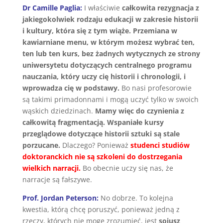
Dr Camille Paglia:
I właściwie
całkowita rezygnacja z
jakiegokolwiek rodzaju edukacji w zakresie historii
i kultury, która się z tym wiąże. Przemiana w
kawiarniane menu, w którym możesz wybrać ten,
ten lub ten kurs, bez żadnych wytycznych ze strony
uniwersytetu dotyczących centralnego programu
nauczania, który uczy cię historii i chronologii, i
wprowadza cię w podstawy.
Bo nasi profesorowie
są takimi primadonnami i mogą uczyć tylko w swoich
wąskich dziedzinach.
Mamy więc do czynienia z
całkowitą fragmentacją. Wspaniałe kursy
przeglądowe dotyczące historii sztuki są stale
porzucane.
Dlaczego? Ponieważ
studenci studiów
doktoranckich nie są szkoleni do dostrzegania
wielkich narracji.
Bo obecnie uczy się nas, że
narracje są fałszywe.
Prof. Jordan Peterson:
No dobrze. To kolejna
kwestia, którą chcę poruszyć, ponieważ jedną z
rzeczy, których nie mogę zrozumieć, jest
sojusz