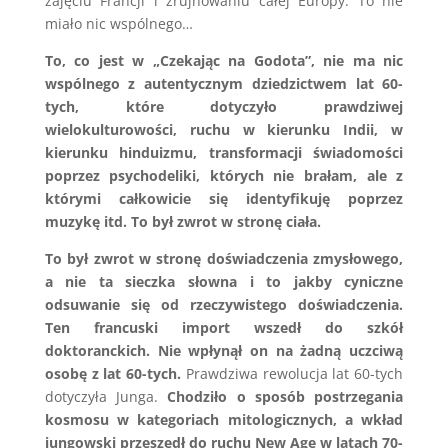
zajęciu Francji i zrujnowaniu całej Europy. To nie
miało nic wspólnego…
To, co jest w „Czekając na Godota”, nie ma nic
wspólnego z autentycznym dziedzictwem lat 60-
tych, które dotyczyło prawdziwej
wielokulturowości, ruchu w kierunku Indii, w
kierunku hinduizmu, transformacji świadomości
poprzez psychodeliki, których nie brałam, ale z
którymi całkowicie się identyfikuję poprzez
muzykę itd. To był zwrot w stronę ciała.
To był zwrot w stronę doświadczenia zmysłowego,
a nie ta sieczka słowna i to jakby cyniczne
odsuwanie się od rzeczywistego doświadczenia.
Ten francuski import wszedł do szkół
doktoranckich. Nie wpłynął on na żadną uczciwą
osobę z lat 60-tych.
Prawdziwa rewolucja lat 60-tych
dotyczyła Junga.
Chodziło o sposób postrzegania
kosmosu w kategoriach mitologicznych, a wkład
jungowski przeszedł do ruchu New Age w latach 70-