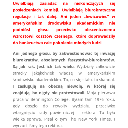
Uwielbiają zasiadać na niekończących się
posiedzeniach komisji. Uwielbiają biurokratyczne
regulacje i tak dalej. Ani jeden „lewicowiec” w
amerykańskim środowisku akademickim nie
podniósł głosu przeciwko obscenicznemu
wzrostowi kosztów czesnego, które doprowadziły
do bankructwa całe pokolenie młodych ludzi.
Ani jednego głosu, by zakwestionować tę inwazję
biurokratów, absolutnych faszystów-biurokratów.
Są jak rak. Jest ich tak wielu
. Wydziały całkowicie
straciły jakąkolwiek władzę w amerykańskim
środowisku akademickim. To, co się stało, to skandal.
I
zasługują na obecną niewolę, w której się
znajdują, bo nigdy nie protestowali.
Moja pierwsza
praca w Bennington College. Byłam tam 1976 roku,
gdy doszło do rewolty wydziału, przeciwko
wtargnięciu rady powierniczej i rektora. To była
wielka sprawa. Pisał o tym The New York Times. I
wyrzuciliśmy tego rektora.