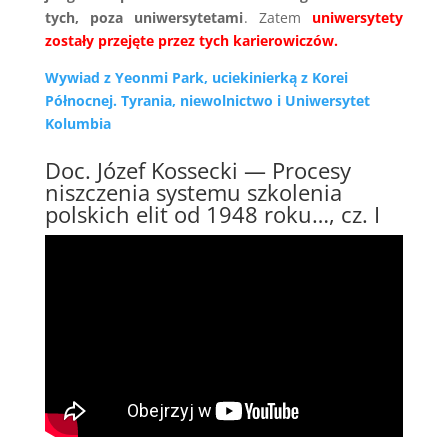
tych, poza uniwersytetami
. Zatem
uniwersytety
zostały przejęte przez tych karierowiczów.
Wywiad z Yeonmi Park, uciekinierką z Korei
Północnej. Tyrania, niewolnictwo i Uniwersytet
Kolumbia
Doc. Józef Kossecki — Procesy
niszczenia systemu szkolenia
polskich elit od 1948 roku…, cz. I