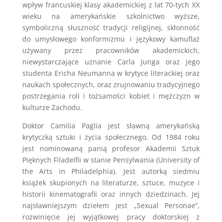
wpływ francuskiej klasy akademickiej z lat 70-tych XX
wieku na amerykańskie szkolnictwo wyższe,
symboliczną słuszność tradycji religijnej, skłonność
do umysłowego konformizmu i językowy kamuflaż
używany przez pracowników akademickich,
niewystarczające uznanie Carla Junga oraz jego
studenta Ericha Neumanna w krytyce literackiej oraz
naukach społecznych, oraz zrujnowaniu tradycyjnego
postrzegania roli i tożsamości kobiet i mężczyzn w
kulturze Zachodu.
Doktor Camilia Paglia jest sławną amerykańską
krytyczką sztuki i życia społecznego. Od 1984 roku
jest nominowaną panią profesor Akademii Sztuk
Pięknych Filadelfii w stanie Pensylwania (University of
the Arts in Philadelphia). Jest autorką siedmiu
książek skupionych na literaturze, sztuce, muzyce i
historii kinematografii oraz innych dziedzinach. Jej
najsławniejszym dziełem jest „Sexual Personae”,
rozwinięcie jej wyjątkowej pracy doktorskiej z