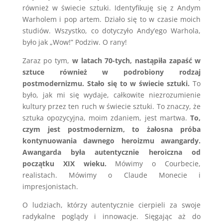
również w świecie sztuki. Identyfikuję się z Andym
Warholem i pop artem. Działo się to w czasie moich
studiów. Wszystko, co dotyczyło Andy’ego Warhola,
było jak „Wow!” Podziw. O rany!
Zaraz po tym,
w latach 70-tych, nastąpiła zapaść w
sztuce również w podrobiony rodzaj
postmodernizmu. Stało się to w świecie sztuki.
To
było, jak mi się wydaje, całkowite niezrozumienie
kultury przez ten ruch w świecie sztuki. To znaczy, że
sztuka opozycyjna, moim zdaniem, jest martwa.
To,
czym jest postmodernizm, to żałosna próba
kontynuowania dawnego heroizmu awangardy.
Awangarda była autentycznie heroiczna od
początku XIX wieku.
Mówimy o Courbecie,
realistach. Mówimy o Claude Monecie i
impresjonistach.
O ludziach, którzy autentycznie cierpieli za swoje
radykalne poglądy i innowacje. Sięgając aż do