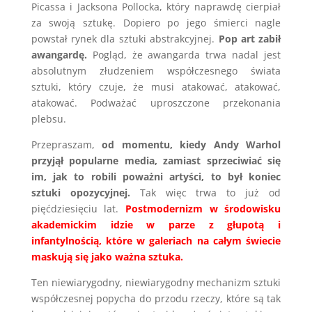
Picassa i Jacksona Pollocka, który naprawdę cierpiał
za swoją sztukę. Dopiero po jego śmierci nagle
powstał rynek dla sztuki abstrakcyjnej.
Pop art zabił
awangardę.
Pogląd, że awangarda trwa nadal jest
absolutnym złudzeniem współczesnego świata
sztuki, który czuje, że musi atakować, atakować,
atakować. Podważać uproszczone przekonania
plebsu.
Przepraszam,
od momentu, kiedy Andy Warhol
przyjął popularne media, zamiast sprzeciwiać się
im, jak to robili poważni artyści, to był koniec
sztuki opozycyjnej.
Tak więc trwa to już od
pięćdziesięciu lat.
Postmodernizm w środowisku
akademickim idzie w parze z głupotą i
infantylnością,
które w galeriach na całym świecie
maskują się jako ważna sztuka.
Ten niewiarygodny, niewiarygodny mechanizm sztuki
współczesnej popycha do przodu rzeczy, które są tak