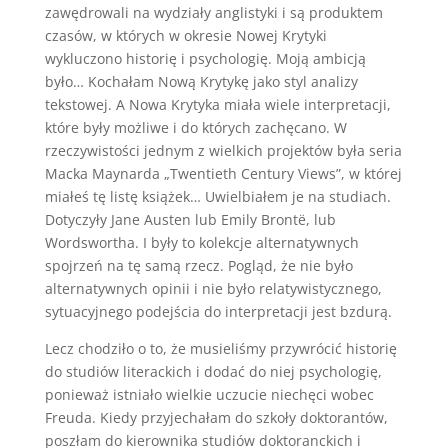
zawędrowali na wydziały anglistyki i są produktem
czasów, w których w okresie Nowej Krytyki
wykluczono historię i psychologię. Moją ambicją
było… Kochałam Nową Krytykę jako styl analizy
tekstowej. A Nowa Krytyka miała wiele interpretacji,
które były możliwe i do których zachęcano. W
rzeczywistości jednym z wielkich projektów była seria
Macka Maynarda „Twentieth Century Views”, w której
miałeś tę listę książek… Uwielbiałem je na studiach.
Dotyczyły Jane Austen lub Emily Brontë, lub
Wordswortha. I były to kolekcje alternatywnych
spojrzeń na tę samą rzecz. Pogląd, że nie było
alternatywnych opinii i nie było relatywistycznego,
sytuacyjnego podejścia do interpretacji jest bzdurą.
Lecz chodziło o to, że musieliśmy przywrócić historię
do studiów literackich i dodać do niej psychologię,
ponieważ istniało wielkie uczucie niechęci wobec
Freuda. Kiedy przyjechałam do szkoły doktorantów,
poszłam do kierownika studiów doktoranckich i