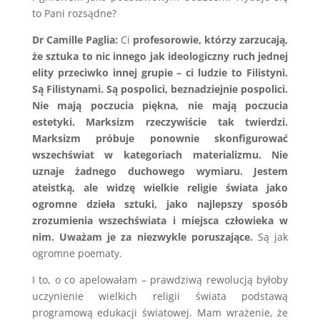
to Pani rozsądne?
Dr Camille Paglia:
Ci
profesorowie, którzy zarzucają,
że sztuka to nic innego jak ideologiczny ruch jednej
elity przeciwko innej grupie – ci ludzie to Filistyni.
Są Filistynami. Są pospolici, beznadziejnie pospolici.
Nie mają poczucia piękna, nie mają poczucia
estetyki. Marksizm rzeczywiście tak twierdzi.
Marksizm próbuje ponownie skonfigurować
wszechświat w kategoriach materializmu. Nie
uznaje żadnego duchowego wymiaru. Jestem
ateistką, ale widzę wielkie religie świata jako
ogromne dzieła sztuki, jako najlepszy sposób
zrozumienia wszechświata i miejsca człowieka w
nim. Uważam je za niezwykle poruszające.
Są jak
ogromne poematy.
I to, o co apelowałam – prawdziwą rewolucją byłoby
uczynienie wielkich religii świata podstawą
programową edukacji światowej. Mam wrażenie, że