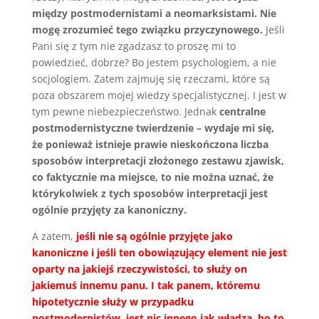
między postmodernistami a neomarksistami. Nie
mogę zrozumieć tego związku przyczynowego.
Jeśli
Pani się z tym nie zgadzasz to proszę mi to
powiedzieć, dobrze? Bo jestem psychologiem, a nie
socjologiem. Zatem zajmuję się rzeczami, które są
poza obszarem mojej wiedzy specjalistycznej. I jest w
tym pewne niebezpieczeństwo. Jednak
centralne
postmodernistyczne twierdzenie – wydaje mi się,
że ponieważ istnieje prawie nieskończona liczba
sposobów interpretacji złożonego zestawu zjawisk,
co faktycznie ma miejsce, to nie można uznać, że
którykolwiek z tych sposobów interpretacji jest
ogólnie przyjęty za kanoniczny.
A zatem,
jeśli nie są ogólnie przyjęte jako
kanoniczne i jeśli ten obowiązujący element nie jest
oparty na jakiejś rzeczywistości, to służy on
jakiemuś innemu panu. I tak panem, któremu
hipotetycznie służy w przypadku
postmodernistów, jest nic innego jak władza, bo to