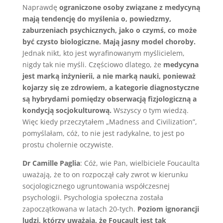
Naprawdę
ograniczone osoby związane z medycyną
mają tendencję do myślenia o, powiedzmy,
zaburzeniach psychicznych, jako o czymś, co może
być czysto biologiczne. Mają jasny model choroby.
Jednak nikt, kto jest wyrafinowanym myślicielem,
nigdy tak nie myśli. Częściowo dlatego, że
medycyna
jest marką inżynierii, a nie marką nauki, ponieważ
kojarzy się ze zdrowiem, a kategorie diagnostyczne
są hybrydami pomiędzy obserwacją fizjologiczną a
kondycją socjokulturową.
Wszyscy o tym wiedzą.
Więc kiedy przeczytałem „Madness and Civilization”,
pomyślałam, cóż, to nie jest radykalne, to jest po
prostu cholernie oczywiste.
Dr Camille Paglia
: Cóż, wie Pan, wielbiciele Foucaulta
uważają, że to on rozpoczął cały zwrot w kierunku
socjologicznego ugruntowania współczesnej
psychologii. Psychologia społeczna została
zapoczątkowana w latach 20-tych.
Poziom ignorancji
ludzi, którzy uważają, że Foucault jest tak