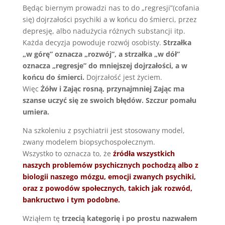
Będąc biernym prowadzi nas to do „regresji”(cofania
się) dojrzałości psychiki a w końcu do śmierci, przez
depresję, albo nadużycia różnych substancji itp.
Każda decyzja powoduje rozwój osobisty.
Strzałka
„w górę” oznacza „rozwój”, a strzałka „w dół”
oznacza „regresje” do mniejszej dojrzałości, a w
końcu do śmierci.
Dojrzałość jest życiem.
Więc
Żółw i Zając rosną, przynajmniej Zając ma
szanse uczyć się ze swoich błędów. Szczur pomału
umiera.
Na szkoleniu z psychiatrii jest stosowany model,
zwany modelem biopsychospołecznym.
Wszystko to oznacza to, że
źródła wszystkich
naszych problemów psychicznych pochodzą albo z
biologii naszego mózgu, emocji zwanych psychiki,
oraz z powodów społecznych, takich jak rozwód,
bankructwo i tym podobne.
Wziąłem tę
trzecią kategorię i po prostu nazwałem