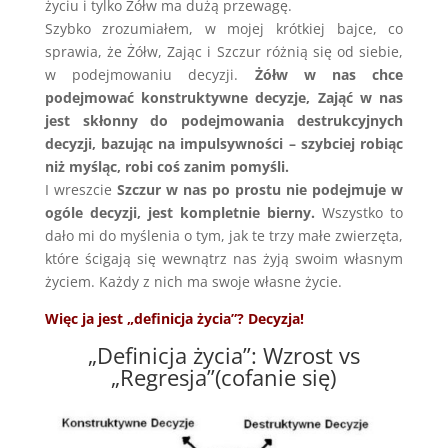
życiu i tylko Żółw ma dużą przewagę.
Szybko zrozumiałem, w mojej krótkiej bajce, co
sprawia, że Żółw, Zając i Szczur różnią się od siebie,
w podejmowaniu decyzji.
Żółw w nas chce
podejmować konstruktywne decyzje, Zająć w nas
jest skłonny do podejmowania destrukcyjnych
decyzji, bazując na impulsywności – szybciej robiąc
niż myśląc, robi coś zanim pomyśli.
I wreszcie
Szczur w nas po prostu nie podejmuje w
ogóle decyzji, jest kompletnie bierny.
Wszystko to
dało mi do myślenia o tym, jak te trzy małe zwierzęta,
które ścigają się wewnątrz nas żyją swoim własnym
życiem. Każdy z nich ma swoje własne życie.
Więc ja jest „definicja życia”? Decyzja!
„Definicja życia”: Wzrost vs
„Regresja”(cofanie się)