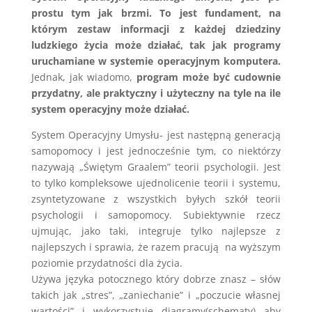
prostu tym jak brzmi. To jest fundament, na
którym zestaw informacji z każdej dziedziny
ludzkiego życia może działać, tak jak programy
uruchamiane w systemie operacyjnym komputera.
Jednak, jak wiadomo,
program może być cudownie
przydatny, ale praktyczny i użyteczny na tyle na ile
system operacyjny może działać.
System Operacyjny Umysłu- jest następną generacją
samopomocy i jest jednocześnie tym, co niektórzy
nazywają „Świętym Graalem” teorii psychologii. Jest
to tylko kompleksowe ujednolicenie teorii i systemu,
zsyntetyzowane z wszystkich byłych szkół teorii
psychologii i samopomocy. Subiektywnie rzecz
ujmując, jako taki, integruje tylko najlepsze z
najlepszych i sprawia, że razem pracują na wyższym
poziomie przydatności dla życia.
Używa języka potocznego który dobrze znasz – słów
takich jak „stres”, „zaniechanie” i „poczucie własnej
wartości” i wykorzystuje diagramy(schematy) aby