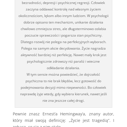
bezradności, depresji i psychicznej regresji. Człowiek
zaczyna oddawać kontrolę nad własnym życiem
okolicznościom, lękom albo innym ludziom. W psychologii
dobrze opisano ten mechanizm, unikanie działania
chwilowo zmniejsza stres, ale długoterminowo osłabia
poczucie sprawczości i pogarsza stan psychiczny.
Dlatego rozwój nie polega na perfekcyjnych wyborach.
Polega na samym akcie decydowania. Życie nagradza
aktywność bardziej niż perfekcję. Nawet mały krok jest
psychologicznie zdrowszy niż paraliż i wieczne
odkładanie działania.
W tym sensie można powiedzieć, że dojrzałość
psychiczna to nie brak błędów, lecz gotowość do
podejmowania decyzji mimo niepewności. Bo człowiek
naprawdę żyje wtedy, gdy wybiera kierunek, nawet jeśli
nie zna jeszcze całej drogi.
Pewnie znasz Ernest’a Hemingway’a, znany autor,
który miał swoją definicję: „Życie jest tragedią”. I
zobacz, co się z nim stało.