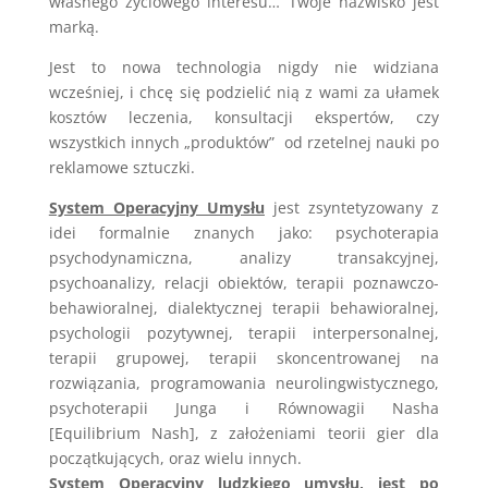
własnego życiowego interesu… Twoje nazwisko jest
marką.
Jest to nowa technologia nigdy nie widziana
wcześniej, i chcę się podzielić nią z wami za ułamek
kosztów leczenia, konsultacji ekspertów, czy
wszystkich innych „produktów” od rzetelnej nauki po
reklamowe sztuczki.
System Operacyjny Umysłu
jest zsyntetyzowany z
idei formalnie znanych jako: psychoterapia
psychodynamiczna, analizy transakcyjnej,
psychoanalizy, relacji obiektów, terapii poznawczo-
behawioralnej, dialektycznej terapii behawioralnej,
psychologii pozytywnej, terapii interpersonalnej,
terapii grupowej, terapii skoncentrowanej na
rozwiązania, programowania neurolingwistycznego,
psychoterapii Junga i Równowagii Nasha
[Equilibrium Nash], z założeniami teorii gier dla
początkujących, oraz wielu innych.
System Operacyjny ludzkiego umysłu, jest po