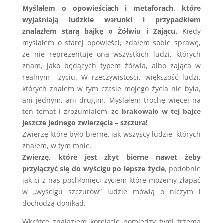
Myślałem o opowieściach i metaforach, które
wyjaśniają ludzkie warunki i przypadkiem
znalazłem starą bajkę o Żółwiu i Zającu.
Kiedy
myślałem o starej opowieści, zdałem sobie sprawę,
że nie reprezentuje ona wszystkich ludzi, których
znam, jako będących typem żółwia, albo zająca w
realnym życiu. W rzeczywistości, większość ludzi,
których znałem w tym czasie mojego życia nie była,
ani jednym, ani drugim. Myślałem trochę więcej na
ten temat i zrozumiałem, że
brakowało w tej bajce
jeszcze jednego zwierzęcia – szczura!
Zwierzę które było bierne, jak wszyscy ludzie, których
znałem, w tym mnie.
Zwierzę, które jest zbyt bierne nawet żeby
przyłączyć się do wyścigu po lepsze życie
, podobnie
jak ci z nas pochłonięci życiem które możemy złapać
w „wyścigu szczurów” ludzie mówią o niczym i
dochodzą donikąd.
Wkrótce znalazłem korelację pomiędzy tymi trzema