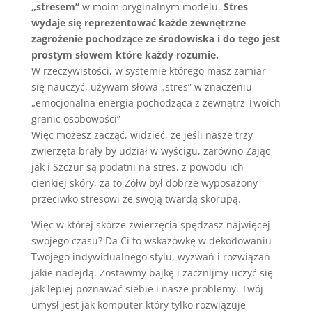
„stresem”
w moim oryginalnym modelu.
Stres
wydaje się reprezentować każde zewnętrzne
zagrożenie pochodzące ze środowiska i do tego jest
prostym słowem które każdy rozumie.
W rzeczywistości, w systemie którego masz zamiar
się nauczyć, używam słowa „stres” w znaczeniu
„emocjonalna energia pochodząca z zewnątrz Twoich
granic osobowości”
Więc możesz zacząć, widzieć, że jeśli nasze trzy
zwierzęta brały by udział w wyścigu, zarówno Zając
jak i Szczur są podatni na stres, z powodu ich
cienkiej skóry, za to Żółw był dobrze wyposażony
przeciwko stresowi ze swoją twardą skorupą.
Więc w której skórze zwierzęcia spędzasz najwięcej
swojego czasu? Da Ci to wskazówkę w dekodowaniu
Twojego indywidualnego stylu, wyzwań i rozwiązań
jakie nadejdą. Zostawmy bajkę i zacznijmy uczyć się
jak lepiej poznawać siebie i nasze problemy. Twój
umysł jest jak komputer który tylko rozwiązuje