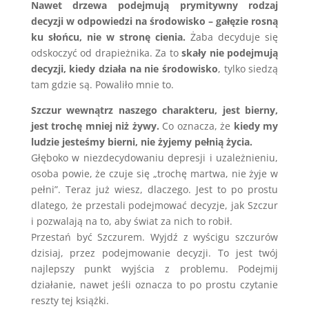
Nawet drzewa podejmują prymitywny rodzaj
decyzji w odpowiedzi na środowisko – gałęzie rosną
ku słońcu, nie w stronę cienia.
Żaba decyduje się
odskoczyć od drapieżnika. Za to
skały nie podejmują
decyzji, kiedy działa na nie środowisko
, tylko siedzą
tam gdzie są. Powaliło mnie to.
Szczur wewnątrz naszego charakteru, jest bierny,
jest trochę mniej niż żywy.
Co oznacza, że
kiedy my
ludzie jesteśmy bierni, nie żyjemy pełnią życia.
Głęboko w niezdecydowaniu depresji i uzależnieniu,
osoba powie, że czuje się „trochę martwa, nie żyje w
pełni”. Teraz już wiesz, dlaczego. Jest to po prostu
dlatego, że przestali podejmować decyzje, jak Szczur
i pozwalają na to, aby świat za nich to robił.
Przestań być Szczurem. Wyjdź z wyścigu szczurów
dzisiaj, przez podejmowanie decyzji. To jest twój
najlepszy punkt wyjścia z problemu. Podejmij
działanie, nawet jeśli oznacza to po prostu czytanie
reszty tej książki.