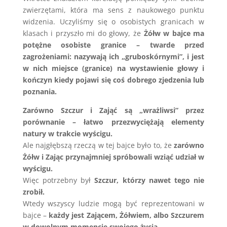
zwierzętami, która ma sens z naukowego punktu
widzenia. Uczyliśmy się o osobistych granicach w
klasach i przyszło mi do głowy, że
Żółw w bajce ma
potężne osobiste granice – twarde przed
zagrożeniami: nazywają ich „gruboskórnymi”, i jest
w nich miejsce (granice) na wystawienie głowy i
kończyn kiedy pojawi się coś dobrego zjedzenia lub
poznania.
Zarówno Szczur i Zająć są „wrażliwsi” przez
porównanie – łatwo przezwyciężają elementy
natury w trakcie wyścigu.
Ale najgłębszą rzeczą w tej bajce było to, że
zarówno
Żółw i Zając przynajmniej spróbowali wziąć udział w
wyścigu.
Więc potrzebny był
Szczur, którzy nawet tego nie
zrobił.
Wtedy wszyscy ludzie mogą być reprezentowani w
bajce –
każdy jest Zającem, Żółwiem, albo Szczurem
w dowolnym momencie swojego życia.