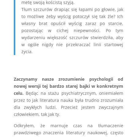
metę swoją kościstą szyją.
Tłum szczurów drapiąc się łapami po głowie, jak
to możliwe żeby wyścig potoczył się tak źle? Ich
własny brat opuścił wyścig zaraz po starcie,
pozostając w cichej niepewności. Po tym
wydarzeniu większość szczurów stwierdziła, aby
w ogóle nigdy nie przekraczać linii startowej
życia.
Zaczynamy nasze zrozumienie psychologii od
nowej wersji tej bardzo starej bajki w konkretnym
celu.
Będąc na stażu psychiatrycznym, oniemiałem
przez to jak literatura nauka była trudno zrozumiała
dla zwykłych ludzi. Przecież jestem zwyczajnym
człowiekiem, tak jak ty.
Odkryłem, że marnuje czas na tłumaczenie
prawdziwego znaczenia literatury naukowej, często