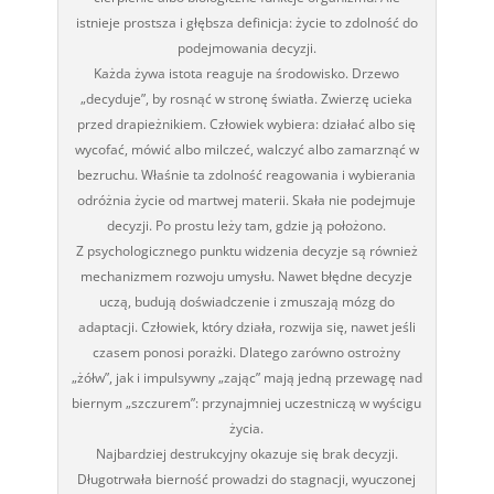
istnieje prostsza i głębsza definicja: życie to zdolność do
podejmowania decyzji.
Każda żywa istota reaguje na środowisko. Drzewo
„decyduje”, by rosnąć w stronę światła. Zwierzę ucieka
przed drapieżnikiem. Człowiek wybiera: działać albo się
wycofać, mówić albo milczeć, walczyć albo zamarznąć w
bezruchu. Właśnie ta zdolność reagowania i wybierania
odróżnia życie od martwej materii. Skała nie podejmuje
decyzji. Po prostu leży tam, gdzie ją położono.
Z psychologicznego punktu widzenia decyzje są również
mechanizmem rozwoju umysłu. Nawet błędne decyzje
uczą, budują doświadczenie i zmuszają mózg do
adaptacji. Człowiek, który działa, rozwija się, nawet jeśli
czasem ponosi porażki. Dlatego zarówno ostrożny
„żółw”, jak i impulsywny „zając” mają jedną przewagę nad
biernym „szczurem”: przynajmniej uczestniczą w wyścigu
życia.
Najbardziej destrukcyjny okazuje się brak decyzji.
Długotrwała bierność prowadzi do stagnacji, wyuczonej