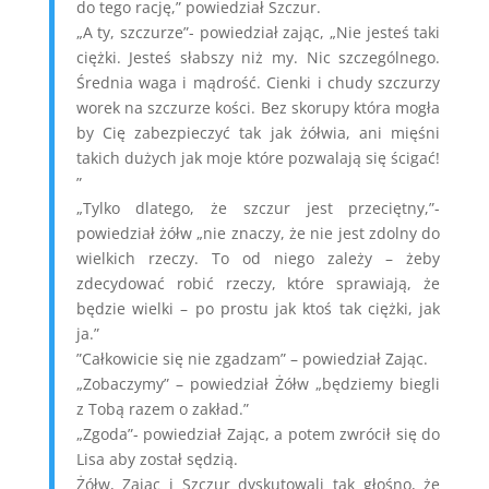
do tego rację,” powiedział Szczur.
„A ty, szczurze”- powiedział zając, „Nie jesteś taki
ciężki. Jesteś słabszy niż my. Nic szczególnego.
Średnia waga i mądrość. Cienki i chudy szczurzy
worek na szczurze kości. Bez skorupy która mogła
by Cię zabezpieczyć tak jak żółwia, ani mięśni
takich dużych jak moje które pozwalają się ścigać!
”
„Tylko dlatego, że szczur jest przeciętny,”-
powiedział żółw „nie znaczy, że nie jest zdolny do
wielkich rzeczy. To od niego zależy – żeby
zdecydować robić rzeczy, które sprawiają, że
będzie wielki – po prostu jak ktoś tak ciężki, jak
ja.”
”Całkowicie się nie zgadzam” – powiedział Zając.
„Zobaczymy” – powiedział Żółw „będziemy biegli
z Tobą razem o zakład.”
„Zgoda”- powiedział Zając, a potem zwrócił się do
Lisa aby został sędzią.
Żółw, Zając i Szczur dyskutowali tak głośno, że