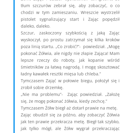
tłum szczurów zebrał się, aby zobaczyć, o co
chodzi w tym zamieszaniu. Wreszcie wystrzelił
pistolet sygnalizujący start i Zając popędził
daleko, daleko.
Szczur, zaskoczony szybkością z jaką Zając
wyskoczył, po prostu zatrzymał się kilka kroków
poza linią startu. „Co zrobić?”- powiedział. „Mogę
pokonać Żółwia, ale nigdy nie złapie Zająca! Mam
lepsze rzeczy do roboty, jak kopanie wśród
śmietników za łatwą nagrodą. I mogę skosztować
ładny kawałek resztki mięsa lub chleba.”
Tymczasem Zająć w połowie biegu, położył się i
zrobił sobie drzemkę.
„Nie ma problemu”- Zając powiedział. „Założę
się, że mogę pokonać żółwia, kiedy zechcę.”
Tymczasem Żółw biegł aż dotarł prawie na metę.
Zając obudził się za późno, aby zobaczyć Żółwia
jak ten prawie przekracza metę. Biegł tak szybko,
jak tylko mógł, ale Żółw wygrał przekraczając