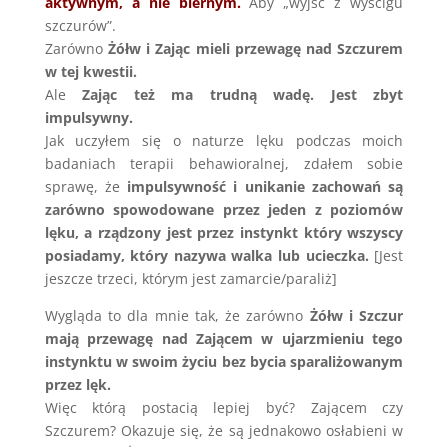
aktywnym, a nie biernym.
Aby „wyjść z wyścigu
szczurów”.
Zarówno
Żółw i Zając mieli przewagę nad Szczurem
w tej kwestii.
Ale
Zając też ma trudną wadę. Jest zbyt
impulsywny.
Jak uczyłem się o naturze lęku podczas moich
badaniach terapii behawioralnej, zdałem sobie
sprawę, że
impulsywność i unikanie zachowań są
zarówno spowodowane przez jeden z poziomów
lęku, a rządzony jest przez instynkt który wszyscy
posiadamy, który nazywa walka lub ucieczka.
[Jest
jeszcze trzeci, którym jest zamarcie/paraliż]
Wygląda to dla mnie tak, że zarówno
Żółw i Szczur
mają przewagę nad Zającem w ujarzmieniu tego
instynktu w swoim życiu bez bycia sparaliżowanym
przez lęk.
Więc którą postacią lepiej być? Zającem czy
Szczurem? Okazuje się, że są jednakowo osłabieni w