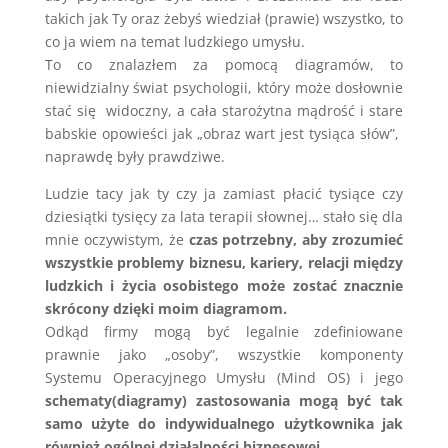
takich jak Ty oraz żebyś wiedział (prawie) wszystko, to
co ja wiem na temat ludzkiego umysłu.
To co znalazłem za pomocą diagramów, to
niewidzialny świat psychologii, który może dosłownie
stać się widoczny, a cała starożytna mądrość i stare
babskie opowieści jak „obraz wart jest tysiąca słów”,
naprawdę były prawdziwe.
Ludzie tacy jak ty czy ja zamiast płacić tysiące czy
dziesiątki tysięcy za lata terapii słownej… stało się dla
mnie oczywistym, że
czas potrzebny, aby zrozumieć
wszystkie problemy biznesu, kariery, relacji między
ludzkich i życia osobistego może zostać znacznie
skrócony dzięki moim diagramom.
Odkąd firmy mogą być legalnie zdefiniowane
prawnie jako „osoby”, wszystkie komponenty
Systemu Operacyjnego Umysłu (Mind OS) i jego
schematy(diagramy) zastosowania mogą być tak
samo użyte do indywidualnego użytkownika jak
również ogólnej działalności biznesowej.