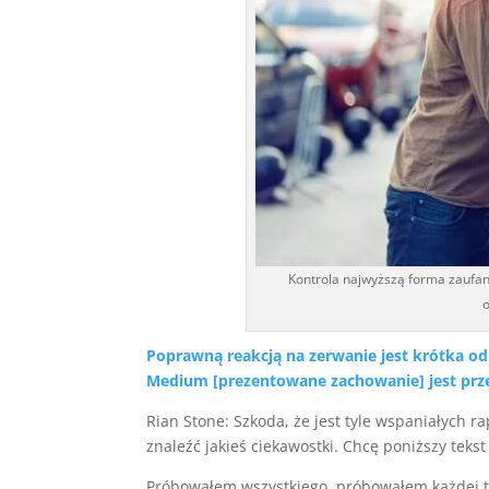
Kontrola najwyższą forma zaufan
o
Poprawną reakcją na zerwanie jest krótka od
Medium [prezentowane zachowanie] jest pr
Rian Stone: Szkoda, że jest tyle wspaniałych r
znaleźć jakieś ciekawostki. Chcę poniższy te
Próbowałem wszystkiego, próbowałem każdej takt