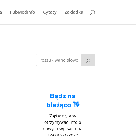
a
PubMedInfo
Cytaty
Zakładka
Bądź na
bieżąco 👋
Zapisz się
, aby
otrzymywać info o
nowych wpisach na
swoją skrzynkę