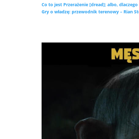
Co to jest Przerażenie [dread]; albo, dlaczeg
Gry o władzę: przewodnik terenowy – Rian S