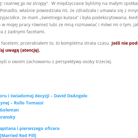
; rozerwę go na strzępy”.
W międzyczasie byliśmy na małym spotkan
. Ponadto, właśnie powiedziała mi, że zdradzała i umawia się z inn
rzyjaciółce, że mam „świetnego kutasa” i była podekscytowana, kied
 w mojej pracy również lubi ze mną rozmawiać i mówi mi o tym, jak
ała z żadnymi facetami.
 facetem; przerabiałem to, to kompletna strata czasu.
Jeśli nie po
faj uwagę [atencję].
omyśl o swoim zachowaniu z perspektywy osoby trzeciej.
oru i świadomej decyzji – David DeAngelo
dynej – Rollo Tomassi
l Goleman
bransky
apitana i pierwszego oficera
Married Red Pill]