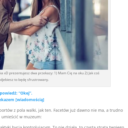
ia xD prezentujesz dwa przekazy: 1) Mam Cię na oku 2) Jak coś
djebiesz to będę sfrustrowany.
powiedź: “Okej”.
zekazem [wiadomością]
aportów z pola walki, jak ten. Facetów już dawno nie ma, a trudno
kst umieścić w muzeum:
yki bycia kontrolującym. To nie działa, to czysta strata twojego