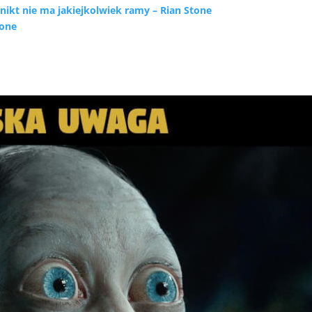
o nikt nie ma jakiejkolwiek ramy – Rian Stone
tone