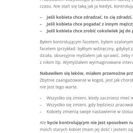
czasu. Nie stań się taką jak ja kiedyś, kontroluj
– Jeśli kobieta chce zdradzać, to cię zdradzi.
– Jeśli kobieta chce pogadać z innym mężczy
– Jeśli kobieta chce zrobić cokolwiek jej do g
Byłem kontrolującym facetem, byłem szalonym
facetem (przykład: byłbym wdzięczny, gdybyś p
działa, obsesyjnie myślałem jak sprawić, żeby 
z nikim itp. Wymyślałem wyimaginowane intera
Nabawiłem się leków, miałem przemożne przec
Zbytnie zaangażowanie w kogoś, jest jak choro
nie jest tego warte.
– Wszystko się zmieni, kiedy zaczniesz mieć 
– Wszystko się zmieni, gdy będziesz pracował 
– Kobiety zmienią swoje nastawienie w stosun
Ale
bycie kontrolującym nie jest sposobem na
moich starych kobiet (mam jej dość i jestem za