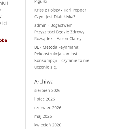
Pigułki
iu i
ym
Kriss z Polszy
-
Karl Popper:
y
Czym Jest Dialektyka?
 jej
admin
-
Bogactwem
Przyszłości Będzie Zdrowy
Rozsądek – Aaron Clarey
doba
BL
-
Metoda Feynmana:
Rekonstrukcja zamiast
Konsumpcji – czytanie to nie
uczenie się.
Archiwa
sierpień 2026
lipiec 2026
czerwiec 2026
maj 2026
kwiecień 2026