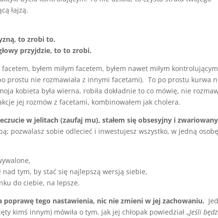
ącą łajzą.
zną, to zrobi to.
łowy przyjdzie, to to zrobi.
 facetem, byłem miłym facetem, byłem nawet miłym kontrolujący
o prostu nie rozmawiała z innymi facetami). To po prostu kurwa n
moja kobieta była wierna, robiła dokładnie to co mówię, nie rozmaw
kcje jej rozmów z facetami, kombinowałem jak cholera.
zucie w jelitach (zaufaj mu), stałem się obsesyjny i zwariowan
bą; pozwalasz sobie odlecieć i inwestujesz wszystko, w jedną osobę
wywalone,
nad tym, by stać się najlepszą wersją siebie,
ku do ciebie, na lepsze.
 poprawę tego nastawienia, nic nie zmieni w jej zachowaniu.
Jed
jęty kimś innym) mówiła o tym, jak jej chłopak powiedział „
Jeśli będz