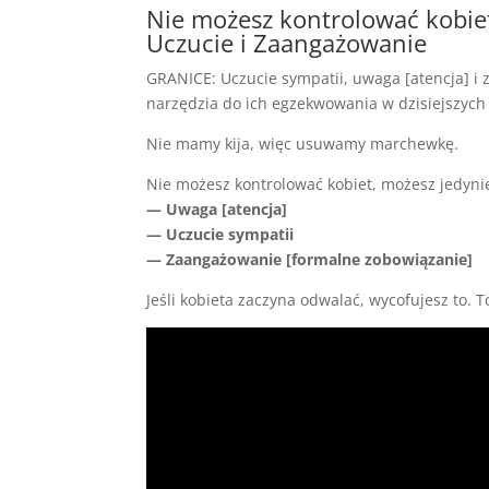
Nie możesz kontrolować kobie
Uczucie i Zaangażowanie
GRANICE: Uczucie sympatii, uwaga [atencja] i
narzędzia do ich egzekwowania w dzisiejszych c
Nie mamy kija, więc usuwamy marchewkę.
Nie możesz kontrolować kobiet, możesz jedynie
— Uwaga [atencja]
— Uczucie sympatii
— Zaangażowanie [formalne zobowiązanie]
Jeśli kobieta zaczyna odwalać, wycofujesz to. T