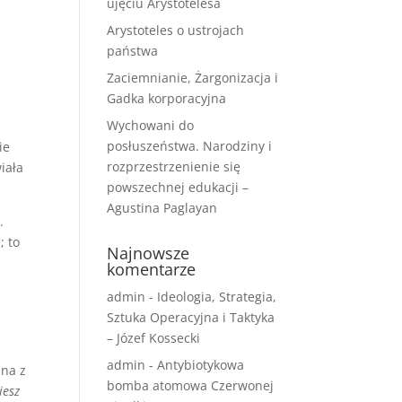
ujęciu Arystotelesa
Arystoteles o ustrojach
państwa
Zaciemnianie, Żargonizacja i
Gadka korporacyjna
Wychowani do
m
posłuszeństwa. Narodziny i
ie
rozprzestrzenienie się
iała
powszechnej edukacji –
Agustina Paglayan
y
.
; to
Najnowsze
komentarze
admin
-
Ideologia, Strategia,
Sztuka Operacyjna i Taktyka
– Józef Kossecki
admin
-
Antybiotykowa
na z
bomba atomowa Czerwonej
iesz