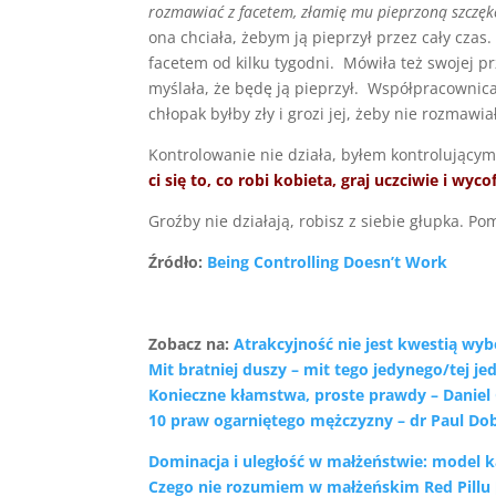
rozmawiać z facetem, złamię mu pieprzoną szczękę
ona chciała, żebym ją pieprzył przez cały czas
facetem od kilku tygodni. Mówiła też swojej p
myślała, że będę ją pieprzył. Współpracownica
chłopak byłby zły i grozi jej, żeby nie rozmawi
Kontrolowanie nie działa, byłem kontrolującym
ci się to, co robi kobieta, graj uczciwie i wyco
Groźby nie działają, robisz z siebie głupka. P
Źródło:
Being Controlling Doesn’t Work
Zobacz na:
Atrakcyjność nie jest kwestią wyb
Mit bratniej duszy – mit tego jedynego/tej je
Konieczne kłamstwa, proste prawdy – Danie
10 praw ogarniętego mężczyzny – dr Paul Do
Dominacja i uległość w małżeństwie: model k
Czego nie rozumiem w małżeńskim Red Pillu [