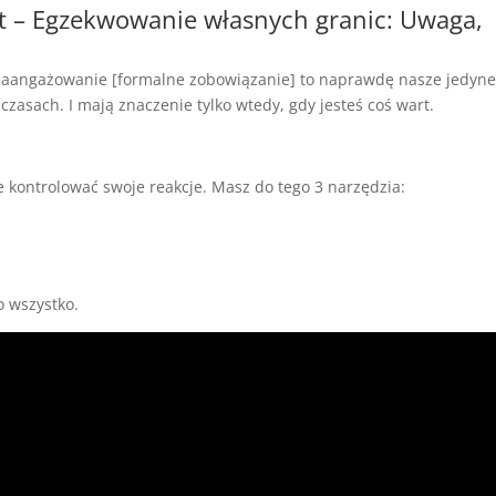
t – Egzekwowanie własnych granic: Uwaga,
 zaangażowanie [formalne zobowiązanie] to naprawdę nasze jedyn
zasach. I mają znaczenie tylko wtedy, gdy jesteś coś wart.
 kontrolować swoje reakcje. Masz do tego 3 narzędzia:
o wszystko.