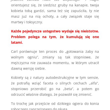
orientujesz się, że siedzisz gruby na kanapie, twoja
kobieta tobą gardzi, sama też się zapuściła, ty nie
masz już na nią ochoty, a cały związek staje się
martwy i toksyczny.
Każde pojedyncze ustępstwo wydaje się nieistotne.
Problem polega na tym, że kumulują się one
latami.
Carl porównuje ten proces do „gotowania żaby na
wolnym ogniu”, zmiany są tak stopniowe, że
mężczyzna nie zauważa momentu, w którym utracił
dawną wersję siebie.
Kobiety są z natury autodestrukcyjne w tym sensie,
że potrafią wziąć faceta o silnych cechach „alfa”,
stopniowo przerobić go na „beta”, a potem go
odrzucić właśnie dlatego, że pozwolił się zmienić.
To trochę jak przejście od dzikiego ogiera do konia
roboczego zaprzężonego do pługa.