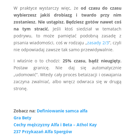
W praktyce wystarczy więc, że
od czasu do czasu
wybierzesz jakiś drobiazg i twardo przy nim
zostaniesz. Nie ustąpisz. Będziesz gotów nawet coś
na tym stracić.
Jeśli ktoś siedział w tematach
podrywu, to może pamiętać podobną zasadę z
pisania wiadomości, coś w rodzaju „
zasady 2/3
”, czyli
nie odpowiadaj zawsze tak samo przewidywalnie.
I właśnie o to chodzi:
25% czasu, bądź nieugięty.
Postaw granicę. Nie daj się automatycznie
„udomowić”. Wtedy cały proces betaizacji i oswajania
zaczyna zwalniać, albo wręcz odwraca się w drugą
stronę.
Zobacz na:
Definiowanie samca alfa
Gra Bety
Cechy mężczyzny Alfa i Beta – Athol Kay
237 Przykazań Alfa Spergów