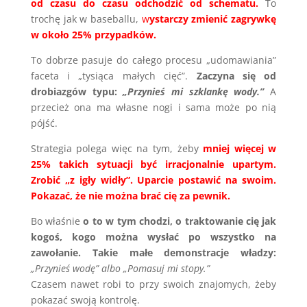
od czasu do czasu odchodzić od schematu.
To
trochę jak w baseballu,
w
ystarczy zmienić zagrywkę
w około 25% przypadków.
To dobrze pasuje do całego procesu „udomawiania”
faceta i „tysiąca małych cięć”.
Zaczyna się od
drobiazgów typu:
„Przynieś mi szklankę wody.”
A
przecież ona ma własne nogi i sama może po nią
pójść.
Strategia polega więc na tym, żeby
mniej więcej w
25% takich sytuacji być irracjonalnie upartym.
Zrobić „z igły widły”. Uparcie postawić na swoim.
Pokazać, że nie można brać cię za pewnik.
Bo właśnie
o to w tym chodzi, o traktowanie cię jak
kogoś, kogo można wysłać po wszystko na
zawołanie.
Takie małe demonstracje władzy:
„Przynieś wodę” albo
„Pomasuj mi stopy.”
Czasem nawet robi to przy swoich znajomych, żeby
pokazać swoją kontrolę.