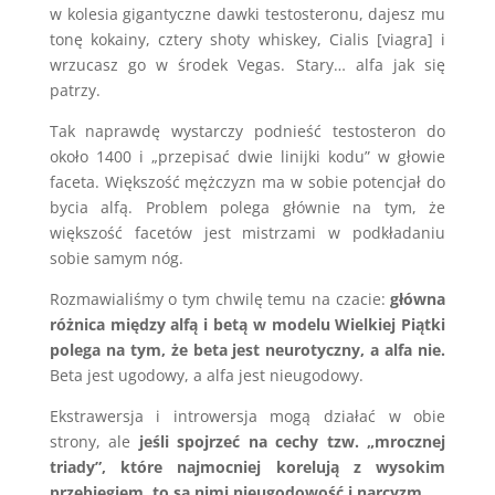
w kolesia gigantyczne dawki testosteronu, dajesz mu
tonę kokainy, cztery shoty whiskey, Cialis [viagra] i
wrzucasz go w środek Vegas. Stary… alfa jak się
patrzy.
Tak naprawdę wystarczy podnieść testosteron do
około 1400 i „przepisać dwie linijki kodu” w głowie
faceta. Większość mężczyzn ma w sobie potencjał do
bycia alfą. Problem polega głównie na tym, że
większość facetów jest mistrzami w podkładaniu
sobie samym nóg.
Rozmawialiśmy o tym chwilę temu na czacie:
główna
różnica między alfą i betą w modelu Wielkiej Piątki
polega na tym, że beta jest neurotyczny, a alfa nie.
Beta jest ugodowy, a alfa jest nieugodowy.
Ekstrawersja i introwersja mogą działać w obie
strony, ale
jeśli spojrzeć na cechy tzw. „mrocznej
triady”, które najmocniej korelują z wysokim
przebiegiem, to są nimi
nieugodowość i
narcyzm.