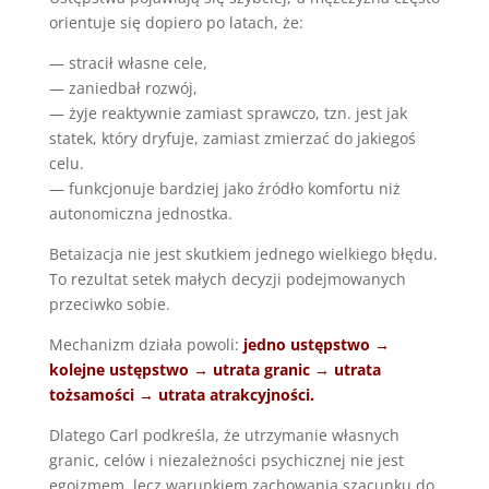
orientuje się dopiero po latach, że:
— stracił własne cele,
— zaniedbał rozwój,
— żyje reaktywnie zamiast sprawczo, tzn. jest jak
statek, który dryfuje, zamiast zmierzać do jakiegoś
celu.
— funkcjonuje bardziej jako źródło komfortu niż
autonomiczna jednostka.
Betaizacja nie jest skutkiem jednego wielkiego błędu.
To rezultat setek małych decyzji podejmowanych
przeciwko sobie.
Mechanizm działa powoli:
jedno ustępstwo →
kolejne ustępstwo → utrata granic → utrata
tożsamości → utrata atrakcyjności.
Dlatego Carl podkreśla, że utrzymanie własnych
granic, celów i niezależności psychicznej nie jest
egoizmem, lecz warunkiem zachowania szacunku do