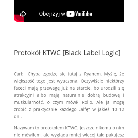
Protokół KTWC [Black Label Logic]
Carl: Chyba zgodzę się tutaj z Ryanem. Myślę, że
większość tego jest wyuczona. Oczywiście niektórzy
faceci mają przewagę już na starcie, bo urodzili się
atrakcyjni albo mają naturalnie dobrą budowę i
muskularność, o czym mówił Rollo. Ale ja mogę
zrobić z praktycznie każdego „alfę” w jakieś 10–12
dni.
Nazywam to protokołem KTWC. Jeszcze nikomu o nim
nie mówiłem, ale wygląda mniej więcej tak: pakujesz