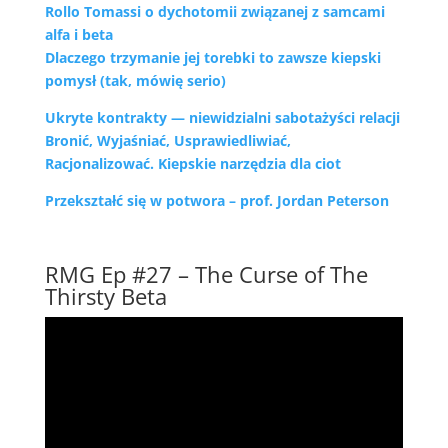
Rollo Tomassi o dychotomii związanej z samcami
alfa i beta
Dlaczego trzymanie jej torebki to zawsze kiepski
pomysł (tak, mówię serio)
Ukryte kontrakty — niewidzialni sabotażyści relacji
Bronić, Wyjaśniać, Usprawiedliwiać,
Racjonalizować. Kiepskie narzędzia dla ciot
Przekształć się w potwora – prof. Jordan Peterson
RMG Ep #27 – The Curse of The
Thirsty Beta