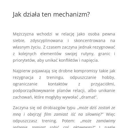
Jak działa ten mechanizm?
Mężczyzna wchodzi w relację jako osoba pewna
siebie, zdyscyplinowana i skoncentrowana na
własnym życiu. Z czasem zaczyna jednak rezygnować
z kolejnych elementów swojej rutyny, granic i
priorytetów, aby unikać konfliktów i napięcia.
Najpierw pojawiają się drobne kompromisy takie jak
rezygnacja z treningu, odpuszczanie hobby,
ograniczanie kontaktów z przyjaciółmi,
podporządkowywanie planów relacji, albo unikanie
zachowań, które mogłyby wywołać „dramat”.
Zaczyna się od drobiazgów typu „
może dziś zostań ze
mną i obejrzyj film zamiast iść na siłownię?”
Więc
odpuszczasz trening. Potem: „
może zamówimy
jedzenie zamiast robić coś aktywnego?”
I nagle