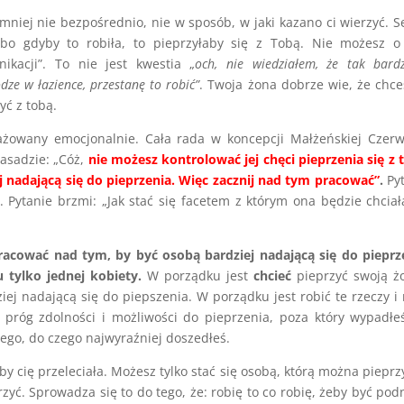
mniej nie bezpośrednio, nie w sposób, w jaki kazano ci wierzyć. 
 bo gdyby to robiła, to pieprzyłaby się z Tobą. Nie możesz o
ikacji”. To nie jest kwestia „
och, nie wiedziałem, że tak bard
dze w łazience, przestanę to robić”
. Twoja żona dobrze wie, że chce
yć z tobą.
ażowany emocjonalnie. Cała rada w koncepcji Małżeńskiej Czer
zasadzie: „Cóż,
nie możesz kontrolować jej chęci pieprzenia się z 
 nadającą się do pieprzenia. Więc zacznij nad tym pracować”
.
Pyt
”. Pytanie brzmi: „Jak stać się facetem z którym ona będzie chciał
acować nad tym, by być osobą bardziej nadającą się do pieprz
u tylko jednej kobiety.
W porządku jest
chcieć
pieprzyć swoją ż
ziej nadającą się do piepszenia. W porządku jest robić te rzeczy i
próg zdolności i możliwości do pieprzenia, poza który wypadłe
ego, do czego najwyraźniej doszedłeś.
by cię przeleciała. Możesz tylko stać się osobą, którą można pieprz
zyć. Sprowadza się to do tego, że: robię to co robię, żeby być pod