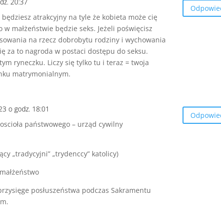
dz. 20:37
Odpowie
 będziesz atrakcyjny na tyle że kobieta może cię
 to w małżeństwie będzie seks. Jeżeli poświęcisz
esowania na rzecz dobrobytu rodziny i wychowania
 cię za to nagroda w postaci dostępu do seksu.
ym ryneczku. Liczy się tylko tu i teraz = twoja
rynku matrymonialnym.
23 o godz. 18:01
Odpowie
 koscioła państwowego – urząd cywilny
cy „tradycyjni” „trydenccy” katolicy)
e małżeństwo
przysięge posłuszeństwa podczas Sakramentu
im.