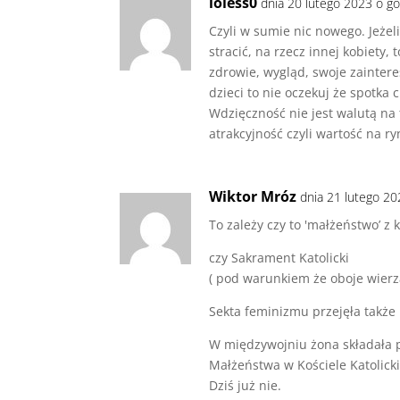
loless0
dnia 20 lutego 2023 o go
Czyli w sumie nic nowego. Jeżeli
stracić, na rzecz innej kobiety,
zdrowie, wygląd, swoje zainter
dzieci to nie oczekuj że spotka
Wdzięczność nie jest walutą na t
atrakcyjność czyli wartość na 
Wiktor Mróz
dnia 21 lutego 20
To zależy czy to 'małżeństwo’ z
czy Sakrament Katolicki
( pod warunkiem że oboje wierzą
Sekta feminizmu przejęła takż
W międzywojniu żona składała 
Małżeństwa w Kościele Katolick
Dziś już nie.