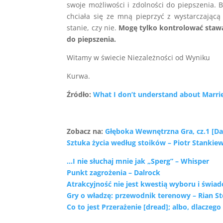
swoje możliwości i zdolności do piepszenia. 
chciała się ze mną pieprzyć z wystarczającą
stanie, czy nie.
Mogę tylko kontrolować stawan
do piepszenia.
Witamy w świecie Niezależności od Wyniku
Kurwa.
Źródło:
What I don’t understand about Marrie
Zobacz na:
Głęboka Wewnętrzna Gra, cz.1 [Da
Sztuka życia według stoików – Piotr Stankiew
…I nie słuchaj mnie jak „Sperg” – Whisper
Punkt zagrożenia – Dalrock
Atrakcyjność nie jest kwestią wyboru i świa
Gry o władzę: przewodnik terenowy – Rian S
Co to jest Przerażenie [dread]; albo, dlaczeg