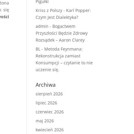
Pigułki
 żona
k się
Kriss z Polszy
-
Karl Popper:
wości
Czym Jest Dialektyka?
admin
-
Bogactwem
Przyszłości Będzie Zdrowy
Rozsądek – Aaron Clarey
BL
-
Metoda Feynmana:
Rekonstrukcja zamiast
Konsumpcji – czytanie to nie
uczenie się.
Archiwa
sierpień 2026
lipiec 2026
czerwiec 2026
maj 2026
kwiecień 2026