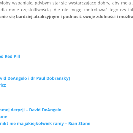
Byłoby wspaniale, gdybym stał się wystarczająco dobry, aby moja
 dla mnie częstotliwością. Ale nie mogę kontrolować tego czy ta
ie się bardziej atrakcyjnym i podnosić swoje zdolności i możli
d Red Pill
vid DeAngelo i dr Paul Dobransky]
icz
domej decyzji – David DeAngelo
tone
o nikt nie ma jakiejkolwiek ramy – Rian Stone