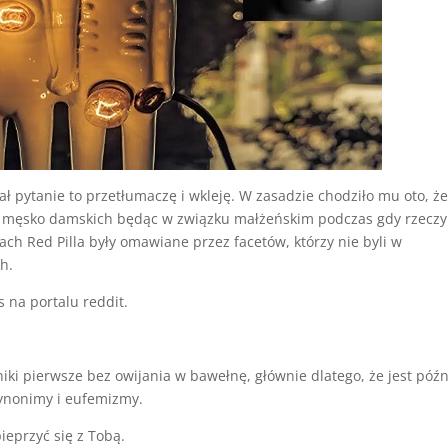
ał pytanie to przetłumaczę i wkleję. W zasadzie chodziło mu oto, że
ch męsko damskich będąc w związku małżeńskim podczas gdy rzeczy
h Red Pilla były omawiane przez facetów, którzy nie byli w
h.
 na portalu reddit.
niki pierwsze bez owijania w bawełnę, głównie dlatego, że jest późn
synonimy i eufemizmy.
ieprzyć się z Tobą.