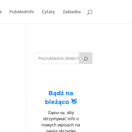
a
PubMedInfo
Cytaty
Zakładka
Bądź na
bieżąco 👋
Zapisz się
, aby
otrzymywać info o
nowych wpisach na
swoją skrzynkę