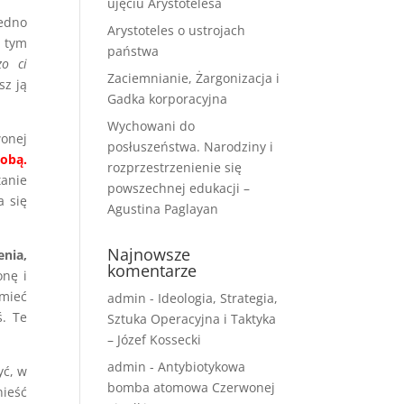
ujęciu Arystotelesa
Sedno
Arystoteles o ustrojach
 tym
państwa
zo ci
Zaciemnianie, Żargonizacja i
sz ją
Gadka korporacyjna
Wychowani do
wonej
posłuszeństwa. Narodziny i
tobą.
rozprzestrzenienie się
anie
powszechnej edukacji –
a się
Agustina Paglayan
Najnowsze
enia,
komentarze
onę i
 mieć
admin
-
Ideologia, Strategia,
ś. Te
Sztuka Operacyjna i Taktyka
– Józef Kossecki
admin
-
Antybiotykowa
yć, w
bomba atomowa Czerwonej
nieść