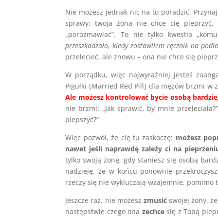
Nie możesz jednak nic na to poradzić. Przynaj
sprawy: twoja żona nie chce cię pieprzyć,
„porozmawiać”. To nie tylko kwestia „komun
przeszkadzało, kiedy zostawiłem ręcznik na podło
przelecieć, ale znowu – ona nie chce się pieprz
W porządku, więc najwyraźniej jesteś zaang
Pigułki [Married Red Pill] dla mężów brzmi w 
Ale możesz kontrolować bycie osobą bardziej
nie brzmi: „Jak sprawić, by mnie przeleciała?
piepszyć?”
Więc pozwól, że cię tu zaskoczę:
możesz popr
nawet jeśli naprawdę zależy ci na pieprzeni
tylko swoją żonę, gdy staniesz się osobą bard
nadzieję, że w końcu ponownie przekroczysz 
rzeczy się nie wykluczają wzajemnie, pomimo t
Jeszcze raz, nie możesz
zmusić
swojej żony, że
następstwie czego ona
zechce
się z Tobą piepr