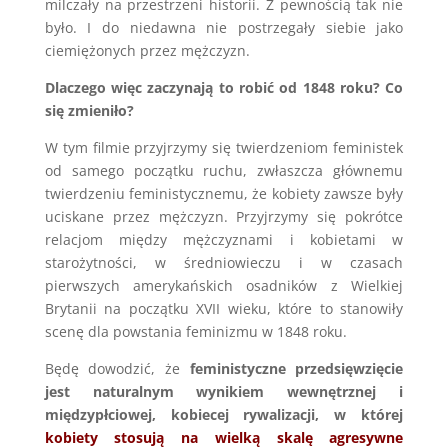
milczały na przestrzeni historii. Z pewnością tak nie
było. I do niedawna nie postrzegały siebie jako
ciemiężonych przez mężczyzn.
Dlaczego więc zaczynają to robić od 1848 roku? Co
się zmieniło?
W tym filmie przyjrzymy się twierdzeniom feministek
od samego początku ruchu, zwłaszcza głównemu
twierdzeniu feministycznemu, że kobiety zawsze były
uciskane przez mężczyzn. Przyjrzymy się pokrótce
relacjom między mężczyznami i kobietami w
starożytności, w średniowieczu i w czasach
pierwszych amerykańskich osadników z Wielkiej
Brytanii na początku XVII wieku, które to stanowiły
scenę dla powstania feminizmu w 1848 roku.
Będę dowodzić, że
feministyczne przedsięwzięcie
jest naturalnym wynikiem wewnętrznej i
międzypłciowej, kobiecej rywalizacji, w której
kobiety stosują na wielką skalę agresywne