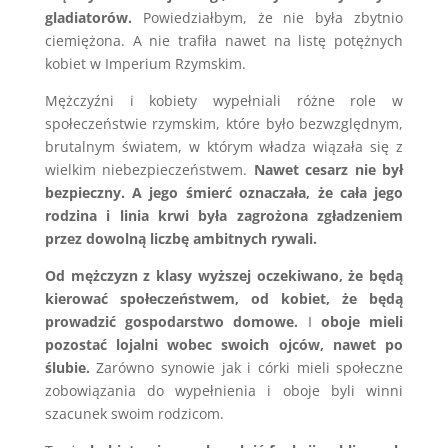
gladiatorów.
Powiedziałbym, że nie była zbytnio
ciemiężona. A nie trafiła nawet na listę potężnych
kobiet w Imperium Rzymskim.
Mężczyźni i kobiety wypełniali różne role w
społeczeństwie rzymskim, które było bezwzględnym,
brutalnym światem, w którym władza wiązała się z
wielkim niebezpieczeństwem.
Nawet cesarz nie był
bezpieczny. A jego śmierć oznaczała, że cała jego
rodzina i linia krwi była zagrożona zgładzeniem
przez dowolną liczbę ambitnych rywali.
Od mężczyzn z klasy wyższej oczekiwano, że będą
kierować społeczeństwem, od kobiet, że będą
prowadzić gospodarstwo domowe.
I
oboje mieli
pozostać lojalni wobec swoich ojców, nawet po
ślubie.
Zarówno synowie jak i córki mieli społeczne
zobowiązania do wypełnienia i oboje byli winni
szacunek swoim rodzicom.