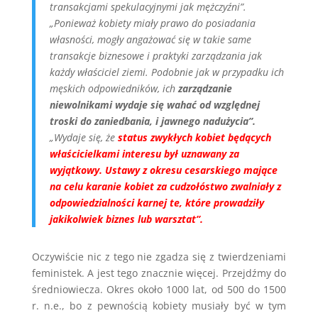
transakcjami spekulacyjnymi jak mężczyźni”.
„Ponieważ kobiety miały prawo do posiadania
własności, mogły angażować się w takie same
transakcje biznesowe i praktyki zarządzania jak
każdy właściciel ziemi. Podobnie jak w przypadku ich
męskich odpowiedników, ich
zarządzanie
niewolnikami wydaje się wahać od względnej
troski do zaniedbania, i jawnego nadużycia”.
„Wydaje się, że
status zwykłych kobiet będących
właścicielkami interesu był uznawany za
wyjątkowy. Ustawy z okresu cesarskiego mające
na celu karanie kobiet za cudzołóstwo zwalniały z
odpowiedzialności karnej te, które prowadziły
jakikolwiek biznes lub warsztat”.
Oczywiście nic z tego nie zgadza się z twierdzeniami
feministek. A jest tego znacznie więcej. Przejdźmy do
średniowiecza. Okres około 1000 lat, od 500 do 1500
r. n.e., bo z pewnością kobiety musiały być w tym