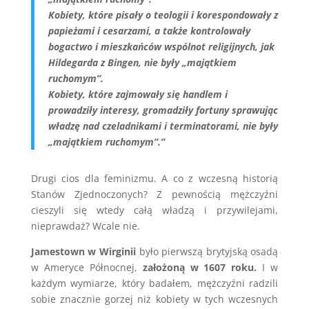
Kobiety, które pisały o teologii i korespondowały z
papieżami i cesarzami, a także kontrolowały
bogactwo i mieszkańców wspólnot religijnych, jak
Hildegarda z Bingen, nie były „majątkiem
ruchomym”.
Kobiety, które zajmowały się handlem i
prowadziły interesy, gromadziły fortuny sprawując
władzę nad czeladnikami i terminatorami, nie były
„majątkiem ruchomym”.”
Drugi cios dla feminizmu. A co z wczesną historią
Stanów Zjednoczonych? Z pewnością mężczyźni
cieszyli się wtedy całą władzą i przywilejami,
nieprawdaż? Wcale nie.
Jamestown w Wirginii
było pierwszą brytyjską osadą
w Ameryce Północnej,
założoną w 1607 roku.
I w
każdym wymiarze, który badałem, mężczyźni radzili
sobie znacznie gorzej niż kobiety w tych wczesnych