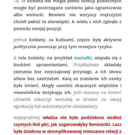
To, że
kobieta nie mogła pełnić funkcji publicznych
mogło być postrzegane zarówno jako ograniczenie
albo wolność. Bowiem nie wszyscy mężczyźni
chcieli pełnić te obowiązki. A wielu z nich zginęło z
powodu swojej pozycji.
Jednak
kobiety, za kulisami, często były aktywne
politycznie ponosząc przy tym mniejsze ryzyko.
A
rola kobiety, na przykład
westalki
, wiązała się z
boskimi uprawnieniami.
Przykładowo
składały
zeznania bez zwyczajowej przysięgi, a ich słowu
ufano bez zastrzeżeń
.
Karą za zranienie ich osoby
była śmierć. Mogły uwolnić skazanych więźniów i
niewolników dotykając ich.
Jeśli skazany na śmierć
człowiek zobaczył westalkę w drodze na swoją
egzekucję był automatycznie ułaskawiany.
Najwyraźniej
władza nie była podzielona wzdłuż
czystych linii płci, jak sugerowałyby feministki. Lecz
była dzielona w skomplikowanej mieszance relacji z