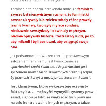
podstaw całej teorii feministycznej.
To właśnie ta podróż przekonała mnie, że
feminizm
zawsze był nienawistnym ruchem, że feministki
zawsze ukrywały lub zniekształcały różne prawdy,
jawnie kłamały, tworzyły mylące sondaże,
niesłusznie zawstydzały i obwiniały mężczyzn,
błędnie opisywały historię i zastraszały ludzi, po to,
aby milczeli i byli posłuszni, aby osiągnąć swoje
cele.
Jak podsumował to Warren Farrell, podstawowym
założeniem feminizmu jest twierdzenie, że
„patriarchat rządzi światem, i że patriarchat jest
systemem praw i zasad stworzonych przez mężczyzn,
by przynosić korzyści mężczyznom kosztem kobiet”.
Jest kłamstwem, które wykorzystuje oczywisty
fakt Doyle’a
, że
mężczyźni wymyślili systemy praw i
zasad, i ignoruje fakt, że większość tych praw ma
na celu kontrolowanie innych mężczyzn, a także