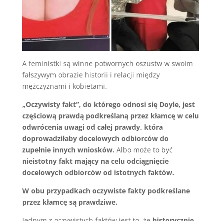
A feministki są winne potwornych oszustw w swoim
fałszywym obrazie historii i relacji między
mężczyznami i kobietami.
„Oczywisty fakt”, do którego odnosi się Doyle, jest
częściową prawdą podkreślaną przez kłamcę w celu
odwrócenia uwagi od całej prawdy, która
doprowadziłaby docelowych odbiorców do
zupełnie innych wniosków.
Albo może to być
nieistotny fakt mający na celu odciągnięcie
docelowych odbiorców od istotnych faktów.
W obu przypadkach oczywiste fakty podkreślane
przez kłamcę są prawdziwe.
Jednym z oczywistych faktów jest to, że
historycznie