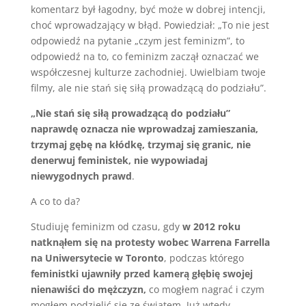
komentarz był łagodny, być może w dobrej intencji,
choć wprowadzający w błąd. Powiedział: „To nie jest
odpowiedź na pytanie „czym jest feminizm”, to
odpowiedź na to, co feminizm zaczął oznaczać we
współczesnej kulturze zachodniej. Uwielbiam twoje
filmy, ale nie stań się siłą prowadzącą do podziału”.
„Nie stań się siłą prowadzącą do podziału”
naprawdę oznacza nie wprowadzaj zamieszania,
trzymaj gębę na kłódkę, trzymaj się granic, nie
denerwuj feministek, nie wypowiadaj
niewygodnych prawd
.
A co to da?
Studiuję feminizm od czasu, gdy
w 2012 roku
natknąłem się na protesty wobec Warrena Farrella
na Uniwersytecie w Toronto
, podczas którego
feministki ujawniły przed kamerą głębię swojej
nienawiści do mężczyzn,
co mogłem nagrać i czym
mogłem podzielić się ze światem. Już wtedy