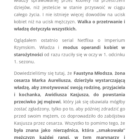
władzy sprawowanej przez kobiety na przestrzeni
dziejów, niż jesteście w stanie przyswoić w ciągu
całego życia. I nie istnieje więcej dowodów na ucisk
kobiet niż na ucisk mężczyzn.
Walka o przetrwanie i
władzę dotyczyła wszystkich.
Oglądałem ostatnio serial Netflixa o Imperium
Rzymskim. Władza i
modus operandi kobiet w
starożytności
od razu rzuciły się w oczy w 1. odcinku
1. sezonu.
Dowiedzieliśmy się tutaj, że
Faustyna Młodsza
,
żona
cesarza Marka Aureliusza, dzierżyła wystarczającą
władzę, aby zmotywować swoją rodzinę, przyjaciela
i kochanka, Awidiusza Kasjusza, do powstania
przeciwko jej mężowi
, który jak się obawiała mógłby
zostać zgładzony, tylko po to, aby później zdradzić go
przed swoim mężem, co doprowadziło do zabójstwa
Kasjusza przez cesarza. Wszystko to pomimo tego, że
była znana jako nierządnica, która „smakowała”
mężczyzn każdej rangi, w tym marynarzy i