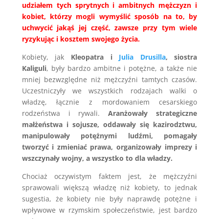
udziałem tych sprytnych i ambitnych mężczyzn i
kobiet, którzy mogli wymyślić sposób na to, by
uchwycić jakąś jej część, zawsze przy tym wiele
ryzykując i kosztem swojego życia.
Kobiety, jak
Kleopatra i
Julia Drusilla
, siostra
Kaliguli
, były bardzo ambitne i potężne, a także nie
mniej bezwzględne niż mężczyźni tamtych czasów.
Uczestniczyły we wszystkich rodzajach walki o
władzę, łącznie z mordowaniem cesarskiego
rodzeństwa i rywali.
Aranżowały strategiczne
małżeństwa i sojusze, oddawały się kazirodztwu,
manipulowały potężnymi ludźmi, pomagały
tworzyć i zmieniać prawa,
organizowały imprezy i
wszczynały wojny, a wszystko to dla władzy.
Chociaż oczywistym faktem jest, że mężczyźni
sprawowali większą władzę niż kobiety, to jednak
sugestia, że kobiety nie były naprawdę potężne i
wpływowe w rzymskim społeczeństwie, jest bardzo