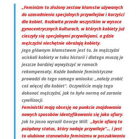
„Feminizm to złożony zestaw kłamstw używanych
do uzasadnienia specjalnych przywilejów i korzyści
dla kobiet. Rozkwita przede wszystkim w wysoce
gynocentrycznych kulturach, w których kobiety już
cieszyły się specjalnymi przywilejami, a gdzie
mężczyźni niechętnie obrażają kobiety.
Jego głównym kłamstwem jest to, że mężczyźni
uciskali kobiety w toku historii i dlatego muszą je
jeszcze bardziej wywyższyć w ramach
rekompensaty. Każde badanie feministyczne
prowadzi do tego samego wniosku: „należy zrobić
coś więcej dla kobiet”. Oczywiście mają tego
dokonać mężczyźni, jak to było normą od zarania
cywilizacji.
Feministki mają obsesję na punkcie znajdowania
nowych sposobów identyfikowania się jako ofiary
.
Jak to jasno wyraził George Will:
„bycie ofiarą to
pożądany status, który nadaje przywileje”… i jest
to ulubione stanowisko feminizmu w poszukiwaniu