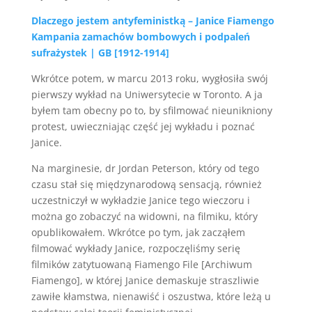
Dlaczego jestem antyfeministką – Janice Fiamengo
Kampania zamachów bombowych i podpaleń
sufrażystek | GB [1912-1914]
Wkrótce potem, w marcu 2013 roku, wygłosiła swój
pierwszy wykład na Uniwersytecie w Toronto. A ja
byłem tam obecny po to, by sfilmować nieunikniony
protest, uwieczniając część jej wykładu i poznać
Janice.
Na marginesie, dr Jordan Peterson, który od tego
czasu stał się międzynarodową sensacją, również
uczestniczył w wykładzie Janice tego wieczoru i
można go zobaczyć na widowni, na filmiku, który
opublikowałem. Wkrótce po tym, jak zacząłem
filmować wykłady Janice, rozpoczęliśmy serię
filmików zatytuowaną Fiamengo File [Archiwum
Fiamengo], w której Janice demaskuje straszliwie
zawiłe kłamstwa, nienawiść i oszustwa, które leżą u