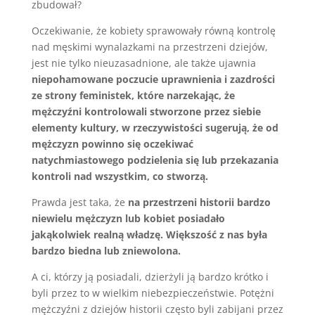
zbudował?
Oczekiwanie, że kobiety sprawowały równą kontrolę
nad męskimi wynalazkami na przestrzeni dziejów,
jest nie tylko nieuzasadnione, ale także ujawnia
niepohamowane poczucie uprawnienia i zazdrości
ze strony feministek, które narzekając, że
mężczyźni kontrolowali stworzone przez siebie
elementy kultury, w rzeczywistości sugerują, że od
mężczyzn powinno się oczekiwać
natychmiastowego podzielenia się lub przekazania
kontroli nad wszystkim, co stworzą.
Prawda jest taka, że
na przestrzeni historii bardzo
niewielu mężczyzn lub kobiet posiadało
jakąkolwiek realną władzę. Większość z nas była
bardzo biedna lub zniewolona.
A ci, którzy ją posiadali, dzierżyli ją bardzo krótko i
byli przez to w wielkim niebezpieczeństwie. Potężni
mężczyźni z dziejów historii często byli zabijani przez