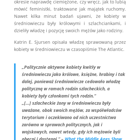
okresie naprawdę ciemiężone, czy wręcz, jak to lubią
mówić feministki, traktowane jak majątek ruchomy.
Nawet kilka minut badań ujawni, że kobiety w
średniowieczu były królowymi i szlachciankami, i
dzieliły władzę i pozycję swoich mężów jako rodziny.
Katrin E. Sjursen opisała władzę sprawowaną przez
kobiety w średniowieczu w czasopiśmie The Atlantic.
„Politycznie aktywne kobiety kwitły w
średniowieczu jako królowe, księżne, hrabiny i tak
dalej, ponieważ średniowiecze cedowało władzę
polityczną w ramach rodzin szlacheckich, a
kobiety były członkami tych rodzin.”
„[…] szlacheckie żony w średniowieczu były
uważane, obok swoich mężów, za współwładców
terytorium i oczekiwano od nich uczestnictwa
zarówno w sprawach politycznych, jak i
wojskowych, nawet wtedy, gdy ich mężowie byli
obecni i dostępni.” –
What the Middle Ages Show