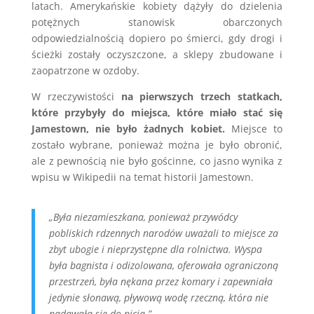
latach. Amerykańskie kobiety dążyły do dzielenia
potężnych stanowisk obarczonych
odpowiedzialnością dopiero po śmierci, gdy drogi i
ścieżki zostały oczyszczone, a sklepy zbudowane i
zaopatrzone w ozdoby.
W rzeczywistości
na pierwszych trzech statkach,
które przybyły do miejsca, które miało stać się
Jamestown, nie było żadnych kobiet.
Miejsce to
zostało wybrane, ponieważ można je było obronić,
ale z pewnością nie było gościnne, co jasno wynika z
wpisu w Wikipedii na temat historii Jamestown.
„Była niezamieszkana, ponieważ przywódcy
pobliskich rdzennych narodów uważali to miejsce za
zbyt ubogie i nieprzystępne dla rolnictwa. Wyspa
była bagnista i odizolowana, oferowała ograniczoną
przestrzeń, była nękana przez komary i zapewniała
jedynie słonawą, pływową wodę rzeczną, która nie
nadawała się do picia.”