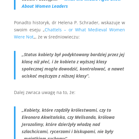
About Women Leaders
Ponadto historyk, dr Helena P. Schrader, wskazuje w
swoim eseju „
Chattels – or What Medieval Women
Were Not
„, że w średniowieczu:
„Status kobiety był podyktowany bardziej przez jej
klasę niż płeć, i że kobieta z wyższej klasy
społecznej mogła dowodzić, kontrolować, a nawet
uciskać mężczyzn z niższej klasy”.
Dalej zwraca uwagę na to, że:
„Kobiety, które rządziły królestwami, czy to
Eleonora Akwitańska, czy Melisanda, królowa
Jerozolimy, które dzierżyły władzę nad
szlachcicami, rycerzami i biskupami, nie były
„majątkiem ruchomy”.