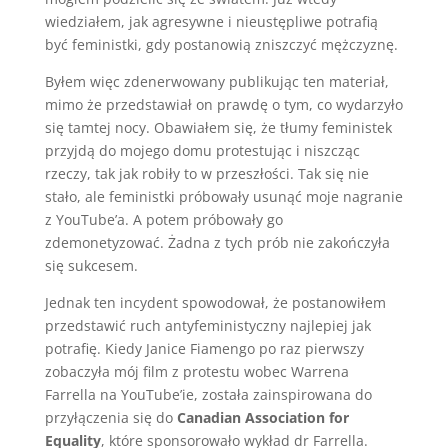
wiedziałem, jak agresywne i nieustępliwe potrafią
być feministki, gdy postanowią zniszczyć mężczyznę.
Byłem więc zdenerwowany publikując ten materiał,
mimo że przedstawiał on prawdę o tym, co wydarzyło
się tamtej nocy. Obawiałem się, że tłumy feministek
przyjdą do mojego domu protestując i niszcząc
rzeczy, tak jak robiły to w przeszłości. Tak się nie
stało, ale feministki próbowały usunąć moje nagranie
z YouTube’a. A potem próbowały go
zdemonetyzować. Żadna z tych prób nie zakończyła
się sukcesem.
Jednak ten incydent spowodował, że postanowiłem
przedstawić ruch antyfeministyczny najlepiej jak
potrafię. Kiedy Janice Fiamengo po raz pierwszy
zobaczyła mój film z protestu wobec Warrena
Farrella na YouTube’ie, została zainspirowana do
przyłączenia się do
Canadian Association for
Equality
, które sponsorowało wykład dr Farrella.