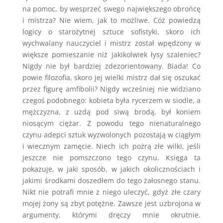
na pomoc, by wesprzeć swego największego obrońcę
i mistrza? Nie wiem, jak to możliwe. Cóż powiedzą
logicy o starożytnej sztuce sofistyki, skoro ich
wychwalany nauczyciel i mistrz został wpędzony w
większe pomieszanie niż jakikolwiek łysy szaleniec?
Nigdy nie był bardziej zdezorientowany. Biada! Co
powie filozofia, skoro jej wielki mistrz dał się oszukać
przez figurę amfibolii? Nigdy wcześniej nie widziano
czegoś podobnego: kobieta była rycerzem w siodle, a
mężczyzna, z uzdą pod siwą brodą, był koniem
niosącym ciężar. Z powodu tego nienaturalnego
czynu adepci sztuk wyzwolonych pozostają w ciągłym
i wiecznym zamęcie. Niech ich pożrą złe wilki, jeśli
jeszcze nie pomszczono tego czynu. Księga ta
pokazuje, w jaki sposób, w jakich okolicznościach i
jakimi środkami doszedłem do tego żałosnego stanu.
Nikt nie potrafi mnie z niego uleczyć, gdyż złe czary
mojej żony są zbyt potężne. Zawsze jest uzbrojona w
argumenty, którymi dręczy mnie okrutnie.