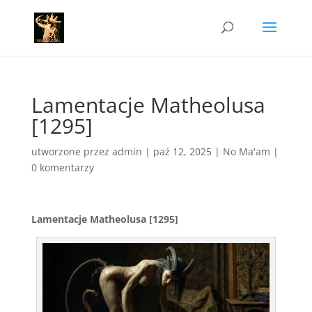
Lamentacje Matheolusa
[1295]
utworzone przez
admin
|
paź 12, 2025
|
No Ma'am
|
0 komentarzy
Lamentacje Matheolusa [1295]