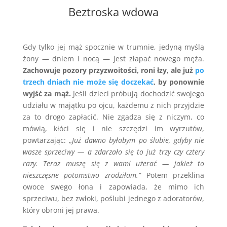
Beztroska wdowa
Gdy tylko jej mąż spocznie w trumnie, jedyną myślą
żony — dniem i nocą — jest złapać nowego męża.
Zachowuje pozory przyzwoitości, roni łzy, ale już
po
trzech dniach nie może się doczekać
, by ponownie
wyjść za mąż.
Jeśli dzieci próbują dochodzić swojego
udziału w majątku po ojcu, każdemu z nich przyjdzie
za to drogo zapłacić. Nie zgadza się z niczym, co
mówią, kłóci się i nie szczędzi im wyrzutów,
powtarzając: „
Już dawno byłabym po ślubie, gdyby nie
wasze sprzeciwy — a zdarzało się to już trzy czy cztery
razy. Teraz muszę się z wami użerać — jakież to
nieszczęsne potomstwo zrodziłam.”
Potem przeklina
owoce swego łona i zapowiada, że mimo ich
sprzeciwu, bez zwłoki, poślubi jednego z adoratorów,
który obroni jej prawa.