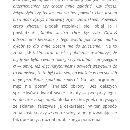
przygnębienie? Czy chcesz mnie zgładzić? Czy chcesz,
żebym żyła, czy żebym umarła bez powodu, choć jestem
niewinna? Byłbyś naprawdę złym człowiekiem. Powiedz,
czego chcesz.”
Biedak rozpłakał się, objął ją i
powiedział:
„Słodka siostro, chcę, byś żyła. Gdybyś
odeszła przedwcześnie z tego świata jak twoja matka,
byłoby to dla mnie ciosem nie do zniesienia.”
Na to
żona:
„W takim razie musisz publicznie oświadczyć, że
nigdy nie byłam winna takiego czynu, albo — przysięgam
ci — umrę. Idź więc natychmiast i powiedz wszystkim, że
to kłamstwo, że to był tylko sen, bo właśnie w ten sposób
moje przodkinie spotkała śmierć.”
Na taki argument
mąż nie potrafił znaleźć obrony. Bez dalszych
sprzeciwów odwołał swoje zarzuty — pod przysięgą,
w obecności sąsiadek, plotkarek i kuzynek i przysiągł,
że skłamał, fałszywie ją oskarżając. W ten sposób
żona została oczyszczona z winy, a on, pozwalając się
tak upokorzyć, doznał publicznego poniżenia.