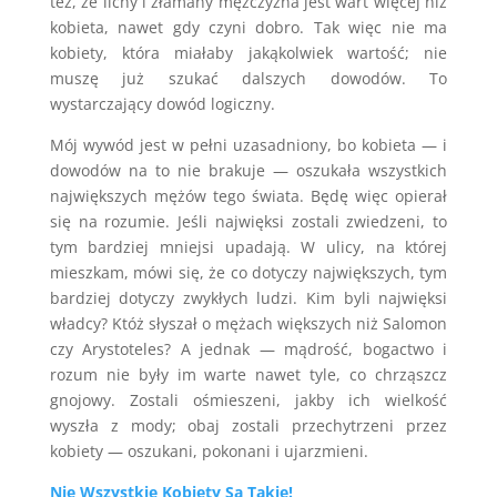
też, że lichy i złamany mężczyzna jest wart więcej niż
kobieta, nawet gdy czyni dobro. Tak więc nie ma
kobiety, która miałaby jakąkolwiek wartość; nie
muszę już szukać dalszych dowodów. To
wystarczający dowód logiczny.
Mój wywód jest w pełni uzasadniony, bo kobieta — i
dowodów na to nie brakuje — oszukała wszystkich
największych mężów tego świata. Będę więc opierał
się na rozumie. Jeśli najwięksi zostali zwiedzeni, to
tym bardziej mniejsi upadają. W ulicy, na której
mieszkam, mówi się, że co dotyczy największych, tym
bardziej dotyczy zwykłych ludzi. Kim byli najwięksi
władcy? Któż słyszał o mężach większych niż Salomon
czy Arystoteles? A jednak — mądrość, bogactwo i
rozum nie były im warte nawet tyle, co chrząszcz
gnojowy. Zostali ośmieszeni, jakby ich wielkość
wyszła z mody; obaj zostali przechytrzeni przez
kobiety — oszukani, pokonani i ujarzmieni.
Nie Wszystkie Kobiety Są Takie!