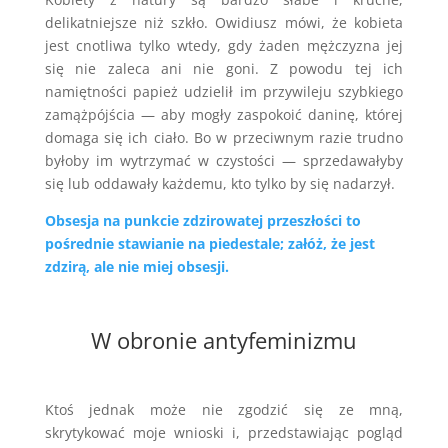
delikatniejsze niż szkło. Owidiusz mówi, że kobieta
jest cnotliwa tylko wtedy, gdy żaden mężczyzna jej
się nie zaleca ani nie goni. Z powodu tej ich
namiętności papież udzielił im przywileju szybkiego
zamążpójścia — aby mogły zaspokoić daninę, której
domaga się ich ciało. Bo w przeciwnym razie trudno
byłoby im wytrzymać w czystości — sprzedawałyby
się lub oddawały każdemu, kto tylko by się nadarzył.
Obsesja na punkcie zdzirowatej przeszłości to
pośrednie stawianie na piedestale; załóż, że jest
zdzirą, ale nie miej obsesji.
W obronie antyfeminizmu
Ktoś jednak może nie zgodzić się ze mną,
skrytykować moje wnioski i, przedstawiając pogląd