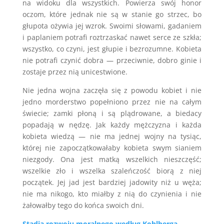
na widoku dla wszystkich. Powierza swój honor
oczom, które jednak nie są w stanie go strzec, bo
głupota ożywia jej wzrok. Swoimi słowami, gadaniem
i paplaniem potrafi roztrzaskać nawet serce ze szkła;
wszystko, co czyni, jest głupie i bezrozumne. Kobieta
nie potrafi czynić dobra — przeciwnie, dobro ginie i
zostaje przez nią unicestwione.
Nie jedna wojna zaczęła się z powodu kobiet i nie
jedno morderstwo popełniono przez nie na całym
świecie; zamki płoną i są plądrowane, a biedacy
popadają w nędzę. Jak każdy mężczyzna i każda
kobieta wiedzą — nie ma jednej wojny na tysiąc,
której nie zapoczątkowałaby kobieta swym sianiem
niezgody. Ona jest matką wszelkich nieszczęść;
wszelkie zło i wszelka szaleńczość biorą z niej
początek. Jej jad jest bardziej jadowity niż u węża;
nie ma nikogo, kto miałby z nią do czynienia i nie
żałowałby tego do końca swoich dni.
Stadia rozwoju moralnego według Kohlberga