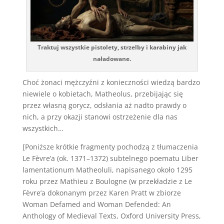
Traktuj wszystkie pistolety, strzelby i karabiny jak
naładowane.
Choć żonaci mężczyźni z konieczności wiedzą bardzo
niewiele o kobietach, Matheolus, przebijając się
przez własną gorycz, odsłania aż nadto prawdy o
nich, a przy okazji stanowi ostrzeżenie dla nas
wszystkich…
[Poniższe krótkie fragmenty pochodzą z tłumaczenia
Le Fèvre’a (ok. 1371–1372) subtelnego poematu Liber
lamentationum Matheoluli, napisanego około 1295
roku przez Mathieu z Boulogne (w przekładzie z Le
Fèvre’a dokonanym przez Karen Pratt w zbiorze
Woman Defamed and Woman Defended: An
Anthology of Medieval Texts, Oxford University Press,