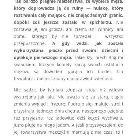
Tak bardzo pragnie małżeństwa, że wybiera męża,
który doprowadza ją do ruiny — hulakę, który
roztrwania cały majątek, nie znając żadnych granic,
dopóki coś jeszcze zostało w spichlerzu.
Nie
zostawia jej ani grosza, ani ziemi, ani winnicy, ani
domu, którego by nie sprzedał — wszystko
przepuszczone.
A gdy widzi, jak została
wykorzystana, płacze przed swoimi dziećmi i
opłakuje pierwszego męża.
Takie łzy, niech Bóg mi
świadkiem, którymi kobiety karcą swoich ostatnich
mężów, są dowodem gorąca ich bioder. Ich
frywolność nie jest żadnym usprawiedliwieniem.
Nie sądzę, by istniała głupsza istota niż wdowa
wystrojona jak lala. Nie uważa się za starą, ciągle
zmienia wygląd i fryzurę. Pudruje się, maluje, stroi i
przystraja. Jednego dnia chętna, następnego oziębła;
raz przyjazna, raz jadowita; dziś kogoś wychwala,
jutro pluje na niego jadem. A jeśli przyzwyczajeni do
jej towarzystwa mężczyźni marnują z nią czas, to i