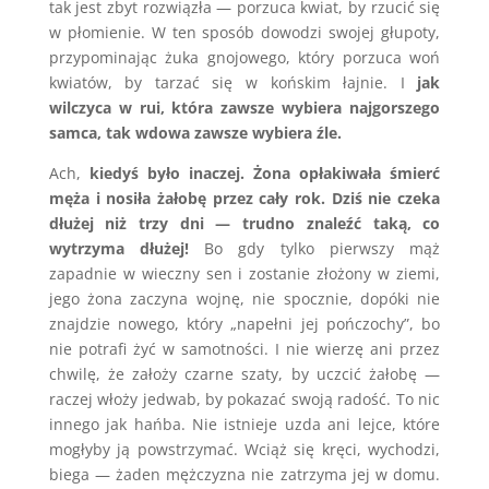
tak jest zbyt rozwiązła — porzuca kwiat, by rzucić się
w płomienie. W ten sposób dowodzi swojej głupoty,
przypominając żuka gnojowego, który porzuca woń
kwiatów, by tarzać się w końskim łajnie. I
jak
wilczyca w rui, która zawsze wybiera najgorszego
samca, tak wdowa zawsze wybiera źle.
Ach,
kiedyś było inaczej. Żona opłakiwała śmierć
męża i nosiła żałobę przez cały rok. Dziś nie czeka
dłużej niż trzy dni — trudno znaleźć taką, co
wytrzyma dłużej!
Bo gdy tylko pierwszy mąż
zapadnie w wieczny sen i zostanie złożony w ziemi,
jego żona zaczyna wojnę, nie spocznie, dopóki nie
znajdzie nowego, który „napełni jej pończochy”, bo
nie potrafi żyć w samotności. I nie wierzę ani przez
chwilę, że założy czarne szaty, by uczcić żałobę —
raczej włoży jedwab, by pokazać swoją radość. To nic
innego jak hańba. Nie istnieje uzda ani lejce, które
mogłyby ją powstrzymać. Wciąż się kręci, wychodzi,
biega — żaden mężczyzna nie zatrzyma jej w domu.