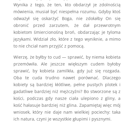
Wynika z tego, że ten, kto obdarzył je zdolnością
mówienia, musiał być niespełna rozumu. Gdyby ktoś
odważył się oskarżyć Boga, nie zdołałby On się
obronić przed zarzutem, że dał przewrotnym
kobietom śmiercionośną broń, obdarzając je tyloma
językami. Widział zło, które z tego wyniknie, a mimo
to nie chciał nam przyjść z pomocą.
Wierzę, że byłby to cud — sprawić, by niema kobieta
przemówiła. Ale jeszcze większym cudem byłoby
sprawić, by kobieta zamilkła, gdy już się rozgada.
Oba te cuda trudno nawet porównać. Dlaczego
kobiety są bardziej kłótliwe, pełne pustych plotek i
gadatliwe bardziej niż mężczyźni? Bo stworzone są z
kości, podczas gdy nasze ciała ulepiono z gliny, a
kość hałasuje bardziej niż glina. Zapamiętaj więc mój
wniosek, który nie daje nam wielkiej pociechy: taka
ich natura, czyni je wszystkie głupimi i pysznymi.