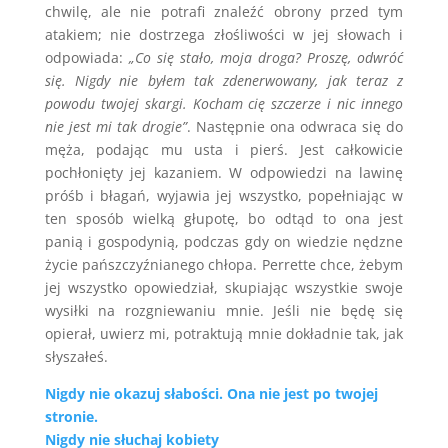
chwilę, ale nie potrafi znaleźć obrony przed tym
atakiem; nie dostrzega złośliwości w jej słowach i
odpowiada:
„Co się stało, moja droga? Proszę, odwróć
się. Nigdy nie byłem tak zdenerwowany, jak teraz z
powodu twojej skargi. Kocham cię szczerze i nic innego
nie jest mi tak drogie”
. Następnie ona odwraca się do
męża, podając mu usta i pierś. Jest całkowicie
pochłonięty jej kazaniem. W odpowiedzi na lawinę
próśb i błagań, wyjawia jej wszystko, popełniając w
ten sposób wielką głupotę, bo odtąd to ona jest
panią i gospodynią, podczas gdy on wiedzie nędzne
życie pańszczyźnianego chłopa. Perrette chce, żebym
jej wszystko opowiedział, skupiając wszystkie swoje
wysiłki na rozgniewaniu mnie. Jeśli nie będę się
opierał, uwierz mi, potraktują mnie dokładnie tak, jak
słyszałeś.
Nigdy nie okazuj słabości. Ona nie jest po twojej
stronie.
Nigdy nie słuchaj kobiety