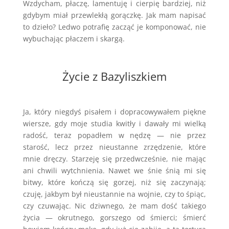
Wzdycham, płaczę, lamentuję i cierpię bardziej, niż
gdybym miał przewlekłą gorączkę. Jak mam napisać
to dzieło? Ledwo potrafię zacząć je komponować, nie
wybuchając płaczem i skargą.
Życie z Bazyliszkiem
Ja, który niegdyś pisałem i dopracowywałem piękne
wiersze, gdy moje studia kwitły i dawały mi wielką
radość, teraz popadłem w nędzę — nie przez
starość, lecz przez nieustanne zrzędzenie, które
mnie dręczy. Starzeję się przedwcześnie, nie mając
ani chwili wytchnienia. Nawet we śnie śnią mi się
bitwy, które kończą się gorzej, niż się zaczynają;
czuję, jakbym był nieustannie na wojnie, czy to śpiąc,
czy czuwając. Nic dziwnego, że mam dość takiego
życia — okrutnego, gorszego od śmierci; śmierć