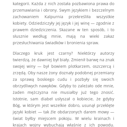
kategorii. Każda z nich została pozbawiona prawa do
przemawiania i obrony. Swym językiem i bezczelnym
zachowaniem Kalpurnia przekreśliła wszystkie
kobiety. Odziedziczyły jej język i jej winę — zgodnie z
prawem dziedziczenia. Skazane w ten sposób, i to
słusznie według mnie, mają na wieki zakaz
przesłuchiwania świadków i bronienia spraw.
Dlaczego kruk jest czarny? Niektórzy autorzy
twierdzą, że dawniej był biały. Zmienił barwę na znak
swojej winy — był bowiem plotkarzem, oszczercą i
zrzędą. Oby nasze żony doznały podobnej przemiany
za sprawą boskiego cudu i pozbyły się swoich
obrzydliwych nawyków. Gdyby to zależało ode mnie,
żaden mężczyzna nie musiałby już tego znosić.
Istotnie, sam diabeł usłyszał o kobiecie, że gdyby
Bóg, w którym jest wszelkie dobro, usunął przeklęte
języki kobiet — tak źle obdarzonych darem mowy —
świat byłby miejscem pokoju. W wielu krainach i
krajach wojny wybuchają właśnie z ich powodu.