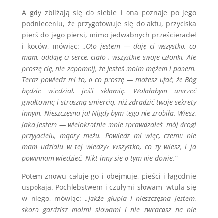
A gdy zbliżają się do siebie i ona poznaje po jego
podnieceniu, że przygotowuje się do aktu, przyciska
pierś do jego piersi, mimo jedwabnych prześcieradeł
i koców, mówiąc:
„Oto jestem — daję ci wszystko, co
mam, oddaję ci serce, ciało i wszystkie swoje członki. Ale
proszę cię, nie zapomnij, że jesteś moim mężem i panem.
Teraz powiedz mi to, o co proszę — możesz ufać, że Bóg
będzie wiedział, jeśli skłamię. Wolałabym umrzeć
gwałtowną i straszną śmiercią, niż zdradzić twoje sekrety
innym. Nieszczęsna ja! Nigdy bym tego nie zrobiła. Wiesz,
jaka jestem — wielokrotnie mnie sprawdzałeś, mój drogi
przyjacielu, mądry mężu. Powiedz mi więc, czemu nie
mam udziału w tej wiedzy? Wszystko, co ty wiesz, i ja
powinnam wiedzieć. Nikt inny się o tym nie dowie.”
Potem znowu całuje go i obejmuje, pieści i łagodnie
uspokaja. Pochlebstwem i czułymi słowami wtula się
w niego, mówiąc:
„Jakże głupia i nieszczęsna jestem,
skoro gardzisz moimi słowami i nie zwracasz na nie