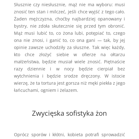
Słusznie czy niesłusznie, mąż nie ma wyboru: musi
znosić ten stan i milczeć, jeśli chce wyjść z tego cało.
Żaden mężczyzna, choćby najbardziej opanowany i
bystry, nie zdoła skutecznie się przed tym obronić.
Mąż musi lubić to, co żona lubi, potępiać to, czego
ona nie znosi, i ganić to, co ona gani — tak, by jej
opinie zawsze uchodziły za słuszne. Tak więc każdy,
kto chce złożyć siebie w ofierze na ołtarzu
małżeństwa, będzie musiał wiele znosić. Piętnaście
razy dziennie i w nocy będzie cierpiał bez
wytchnienia i będzie srodze dręczony. W istocie
wierzę, że ta tortura jest gorsza niż męki piekła z jego
łańcuchami, ogniem i żelazem.
Zwycięska sofistyka żon
Oprócz sporów i kłótni, kobieta potrafi sprowadzić