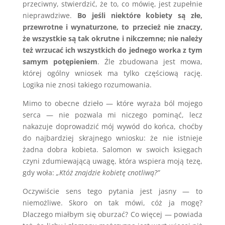
przeciwny, stwierdzić, że to, co mówię, jest zupełnie
nieprawdziwe.
Bo jeśli niektóre kobiety są złe,
przewrotne i wynaturzone, to przecież nie znaczy,
że wszystkie są tak okrutne i nikczemne; nie należy
też wrzucać ich wszystkich do jednego worka z tym
samym potępieniem
. Źle zbudowana jest mowa,
której ogólny wniosek ma tylko częściową rację.
Logika nie znosi takiego rozumowania.
Mimo to obecne dzieło — które wyraża ból mojego
serca — nie pozwala mi niczego pominąć, lecz
nakazuje doprowadzić mój wywód do końca, choćby
do najbardziej skrajnego wniosku: że nie istnieje
żadna dobra kobieta. Salomon w swoich księgach
czyni zdumiewającą uwagę, która wspiera moją tezę,
gdy woła:
„Któż znajdzie kobietę cnotliwą?”
Oczywiście sens tego pytania jest jasny — to
niemożliwe. Skoro on tak mówi, cóż ja mogę?
Dlaczego miałbym się oburzać? Co więcej — powiada