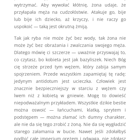
wytrzymać. Aby wywołać kłótnię, żona udaje, że
przyłapała męża na cudzołóstwie. Atakuje go, bije
lub bije ich dziecko, aż krzyczy, i nie raczy go
uspokoić — taką jest okrutną żmiją.
Tak jak ryba nie może żyć bez wody, tak żona nie
może żyć bez obrażania i zwalczania swojego męża.
Dlatego mówię ci szczerze — uważnie przyswajaj to,
co czytasz, bo kobieta jest jak bazyliszek. Niech Bóg
cię strzeże przed tym wężem, który zabija samym
spojrzeniem. Przede wszystkim zapamiętaj tę radę:
jedynym antidotum jest ucieczka. Człowiek jest
znacznie bezpieczniejszy w starciu z wężem czy
lwem niż z kobietą w gniewie. Mogę to dowieść
niepodważalnym przykładem. Wszystkie dzikie bestie
można oswoić — łańcuchami, klatką, sprytem i
podstępem — można złamać ich dumny charakter,
ale nie da się tego zrobić z żoną. Nie da się wygładzić
starego załamania w bucie. Nawet jeśli zdołałbyś
podbić całe imperium orężem i odwagą, nie zdołasz