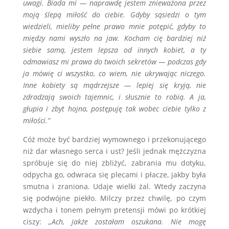
uwagi. Biada mi — naprawdę jestem znieważona przez
moją ślepą miłość do ciebie. Gdyby sąsiedzi o tym
wiedzieli, mieliby pełne prawo mnie potępić, gdyby to
między nami wyszło na jaw. Kocham cię bardziej niż
siebie samą, jestem lepsza od innych kobiet, a ty
odmawiasz mi prawa do twoich sekretów — podczas gdy
ja mówię ci wszystko, co wiem, nie ukrywając niczego.
Inne kobiety są mądrzejsze — lepiej się kryją, nie
zdradzają swoich tajemnic, i słusznie to robią. A ja,
głupia i zbyt hojna, postępuję tak wobec ciebie tylko z
miłości.”
Cóż może być bardziej wymownego i przekonującego
niż dar własnego serca i ust? Jeśli jednak mężczyzna
spróbuje się do niej zbliżyć, zabrania mu dotyku,
odpycha go, odwraca się plecami i płacze, jakby była
smutna i zraniona. Udaje wielki żal. Wtedy zaczyna
się podwójne piekło. Milczy przez chwilę, po czym
wzdycha i tonem pełnym pretensji mówi po krótkiej
ciszy:
„Ach, jakże zostałam oszukana. Nie mogę