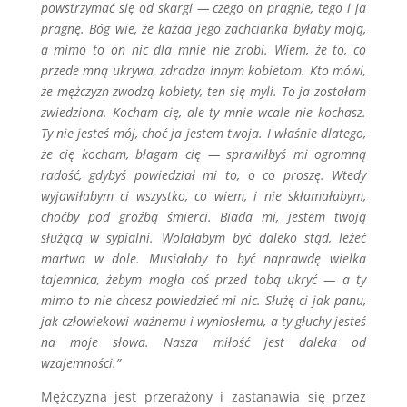
powstrzymać się od skargi — czego on pragnie, tego i ja
pragnę. Bóg wie, że każda jego zachcianka byłaby moją,
a mimo to on nic dla mnie nie zrobi. Wiem, że to, co
przede mną ukrywa, zdradza innym kobietom. Kto mówi,
że mężczyzn zwodzą kobiety, ten się myli. To ja zostałam
zwiedziona. Kocham cię, ale ty mnie wcale nie kochasz.
Ty nie jesteś mój, choć ja jestem twoja. I właśnie dlatego,
że cię kocham, błagam cię — sprawiłbyś mi ogromną
radość, gdybyś powiedział mi to, o co proszę. Wtedy
wyjawiłabym ci wszystko, co wiem, i nie skłamałabym,
choćby pod groźbą śmierci. Biada mi, jestem twoją
służącą w sypialni. Wolałabym być daleko stąd, leżeć
martwa w dole. Musiałaby to być naprawdę wielka
tajemnica, żebym mogła coś przed tobą ukryć — a ty
mimo to nie chcesz powiedzieć mi nic. Służę ci jak panu,
jak człowiekowi ważnemu i wyniosłemu, a ty głuchy jesteś
na moje słowa. Nasza miłość jest daleka od
wzajemności.”
Mężczyzna jest przerażony i zastanawia się przez