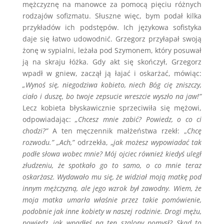
mężczyznę na manowce za pomocą pięciu różnych
rodzajów sofizmatu. Słuszne więc, bym podał kilka
przykładów ich podstępów. Ich językowa sofistyka
daje się łatwo udowodnić. Grzegorz przyłapał swoją
żonę w sypialni, leżała pod Szymonem, który posuwał
ją na skraju łóżka. Gdy akt się skończył, Grzegorz
wpadł w gniew, zaczął ją łajać i oskarżać, mówiąc:
„Wynoś się, niegodziwa kobieto, niech Bóg cię zniszczy,
ciało i duszę, bo twoje zepsucie wreszcie wyszło na jaw!”
Lecz kobieta błyskawicznie sprzeciwiła się mężowi,
odpowiadając:
„Chcesz mnie zabić? Powiedz, o co ci
chodzi?”
A ten męczennik małżeństwa rzekł: „
Chcę
rozwodu.”
„Ach,”
odrzekła, „
jak możesz wypowiadać tak
podłe słowa wobec mnie? Mój ojciec również kiedyś uległ
złudzeniu, że spotkało go to samo, o co mnie teraz
oskarżasz. Wydawało mu się, że widział moją matkę pod
innym mężczyzną, ale jego wzrok był zawodny. Wiem, że
moja matka umarła właśnie przez takie pomówienie,
podobnie jak inne kobiety w naszej rodzinie. Drogi mężu,
powiedz, jak wpadłeś na ten szalony pomysł? Skąd to