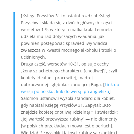
[Księga Przysłów 31 to ostatni rozdział Księgi
Przysłów i składa się z dwóch głównych części:
wersetów 1-9, w których matka króla Lemuela
udziela mu rad dotyczących władania, jak
powinien postępować sprawiedliwy władca,
zwłaszcza w kwestii mocnego alkoholu i troski o
uciśnionych.
Druga część, wersetów 10-31, opisuje cechy
„żony szlachetnego charakteru [cnotliwej]”, czyli
kobiety idealnej, pracowitej, mądrej,
dobroczynnej i głęboko szanującej Boga. [
Link do
wersji po polsku
;
link do wersji po angielsku
]
Salomon ustanowił wysoki standard dla kobiet,
gdy napisał Księgę Przysłów 31. Zapytał: „Kto
znajdzie kobietę cnotliwą [dzielną]?” i stwierdził:
„Jej wartość przewyższa rubiny” — nie diamenty
[w polskich przekładach mowa jest o perłach].
Wiedział, że wysokiej jakości rubiny są rzadkim i