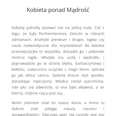
Kobieta ponad Mądrość
Kobiety potrafią śpiewać nie na jedną nutę. Cóż z
tego, że były Perihermeneias, Elenchi w różnych
odmianach, Analityki pierwsze i drugie, logika czy
nauki matematyczne dla Arystotelesa? Bo kobieta
przezwyciężyła to wszystko, dosiadła go i pokonała
mistrza logiki. Włożyła mu uzdę i wędzidło, i
poprowadziła go w stronę błędu, barbarzyństwa i
bełkotu. Ladacznica uczyniła z niego konia, spinała
go jak oślicę samca. Zadarła krocze zbyt wysoko,
dosiadając mężczyzny. Władca został ujarzmiony,
role płci się odwróciły, to ona była aktywna, a on
bierny, chętnie rżący pod nią…
Moim zdaniem miał on status konia, a mimo to
dobrze znał potęgę natury, rozumu i
sprawiedliwości. Dlaczego więc nie ruszyły one mu