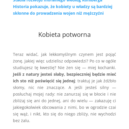
Historia pokazuje, że kobiety u władzy są bardziej
skłonne do prowadzenia wojen niż mężczyźni
Kobieta potworna
Teraz widać, jak lekkomyślnym czynem jest pojąć
żonę. Jakiej więc udzielisz odpowiedzi? Po co w ogóle
studiujesz tę kwestię? Nie żen się — miej kochanki.
Jeśli z natury jesteś słaby, bezpieczniej będzie mieć
ich sto niż poświęcić się jednej
; traktuj je jak źdźbło
słomy, nic nie znaczące. A jeśli jesteś silny —
posłuchaj mojej rady: nie zanurzaj się w błocie i nie
zbliżaj się ani do jednej, ani do wielu — zakazuję ci
jakiegokolwiek obcowania z nimi, bo w ogrodzie czai
się wąż, i nikt, kto się do niego zbliży, nie wychodzi
bez żalu.