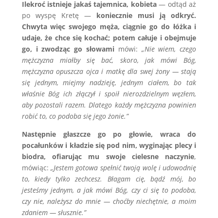
Ilekroć istnieje jakaś tajemnica, kobieta
— odtąd aż
po wyspę Kretę —
koniecznie musi ją odkryć.
Chwyta więc swojego męża, ciągnie go do łóżka i
udaje, że chce się kochać; potem całuje i obejmuje
go, i zwodząc go słowami
mówi:
„Nie wiem, czego
mężczyzna miałby się bać, skoro, jak mówi Bóg,
mężczyzna opuszcza ojca i matkę dla swej żony — stają
się jednym, miejmy nadzieję, jednym ciałem, bo tak
właśnie Bóg ich złączył i spoił nierozdzielnym węzłem,
aby pozostali razem. Dlatego każdy mężczyzna powinien
robić to, co podoba się jego żonie.”
Następnie głaszcze go po głowie, wraca do
pocałunków i kładzie się pod nim, wyginając plecy i
biodra, ofiarując mu swoje cielesne naczynie
,
mówiąc:
„Jestem gotowa spełnić twoją wolę i udowodnię
to, kiedy tylko zechcesz. Błagam cię, bądź mój, bo
jesteśmy jednym, a jak mówi Bóg, czy ci się to podoba,
czy nie, należysz do mnie — choćby niechętnie, a moim
zdaniem — słusznie.”