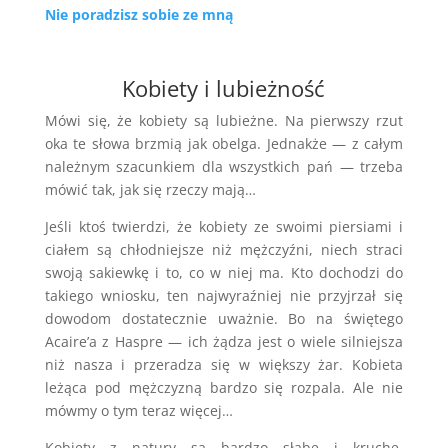
Nie poradzisz sobie ze mną
Kobiety i lubieżność
Mówi się, że kobiety są lubieżne. Na pierwszy rzut
oka te słowa brzmią jak obelga. Jednakże — z całym
należnym szacunkiem dla wszystkich pań — trzeba
mówić tak, jak się rzeczy mają…
Jeśli ktoś twierdzi, że kobiety ze swoimi piersiami i
ciałem są chłodniejsze niż mężczyźni, niech straci
swoją sakiewkę i to, co w niej ma. Kto dochodzi do
takiego wniosku, ten najwyraźniej nie przyjrzał się
dowodom dostatecznie uważnie. Bo na świętego
Acaire’a z Haspre — ich żądza jest o wiele silniejsza
niż nasza i przeradza się w większy żar. Kobieta
leżąca pod mężczyzną bardzo się rozpala. Ale nie
mówmy o tym teraz więcej…
Kobiety z natury są bardzo słabe i kruche,