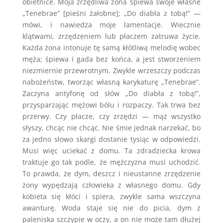
obietnice. Moja zrzędliwa żona śpiewa swoje własne
„Tenebrae” [pieśni żałobne]; „Do diabła z tobą!” —
mówi, i nawiedza moje lamentacje. Wiecznie
klątwami, zrzędzeniem lub płaczem zatruwa życie.
Każda żona intonuje tę samą kłótliwą melodię wobec
męża; śpiewa i gada bez końca, a jest stworzeniem
niezmiernie przewrotnym. Zwykle wrzeszczy podczas
nabożeństw, tworząc własną karykaturę „Tenebrae”.
Zaczyna antyfonę od słów „Do diabła z tobą!”,
przysparzając mężowi bólu i rozpaczy. Tak trwa bez
przerwy. Czy płacze, czy zrzędzi — mąż wszystko
słyszy, chcąc nie chcąc. Nie śmie jednak narzekać, bo
za jedno słowo skargi dostanie tysiąc w odpowiedzi.
Musi więc uciekać z domu. Ta zdradziecka krowa
traktuje go tak podle, że mężczyzna musi uchodzić.
To prawda, że dym, deszcz i nieustanne zrzędzenie
żony wypędzają człowieka z własnego domu. Gdy
kobieta się kłóci i spiera, zwykle sama wszczyna
awanturę. Woda staje się nie do picia, dym z
paleniska szczypie w oczy, a on nie może tam dłużej