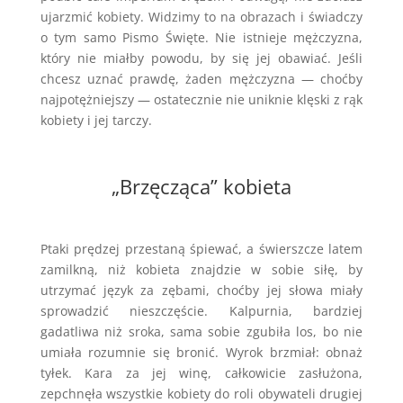
ujarzmić kobiety. Widzimy to na obrazach i świadczy
o tym samo Pismo Święte. Nie istnieje mężczyzna,
który nie miałby powodu, by się jej obawiać. Jeśli
chcesz uznać prawdę, żaden mężczyzna — choćby
najpotężniejszy — ostatecznie nie uniknie klęski z rąk
kobiety i jej tarczy.
„Brzęcząca” kobieta
Ptaki prędzej przestaną śpiewać, a świerszcze latem
zamilkną, niż kobieta znajdzie w sobie siłę, by
utrzymać język za zębami, choćby jej słowa miały
sprowadzić nieszczęście. Kalpurnia, bardziej
gadatliwa niż sroka, sama sobie zgubiła los, bo nie
umiała rozumnie się bronić. Wyrok brzmiał: obnaż
tyłek. Kara za jej winę, całkowicie zasłużona,
zepchnęła wszystkie kobiety do roli obywateli drugiej