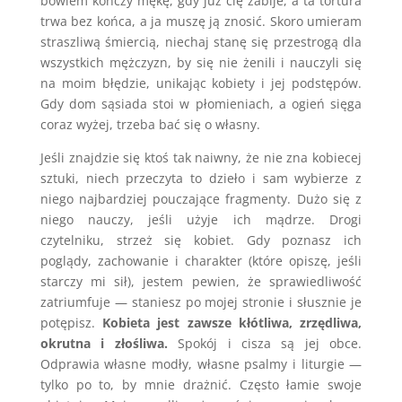
bowiem kończy mękę, gdy już cię zabije, a ta tortura
trwa bez końca, a ja muszę ją znosić. Skoro umieram
straszliwą śmiercią, niechaj stanę się przestrogą dla
wszystkich mężczyzn, by się nie żenili i nauczyli się
na moim błędzie, unikając kobiety i jej podstępów.
Gdy dom sąsiada stoi w płomieniach, a ogień sięga
coraz wyżej, trzeba bać się o własny.
Jeśli znajdzie się ktoś tak naiwny, że nie zna kobiecej
sztuki, niech przeczyta to dzieło i sam wybierze z
niego najbardziej pouczające fragmenty. Dużo się z
niego nauczy, jeśli użyje ich mądrze. Drogi
czytelniku, strzeż się kobiet. Gdy poznasz ich
poglądy, zachowanie i charakter (które opiszę, jeśli
starczy mi sił), jestem pewien, że sprawiedliwość
zatriumfuje — staniesz po mojej stronie i słusznie je
potępisz.
Kobieta jest zawsze kłótliwa, zrzędliwa,
okrutna i złośliwa.
Spokój i cisza są jej obce.
Odprawia własne modły, własne psalmy i liturgie —
tylko po to, by mnie drażnić. Często łamie swoje