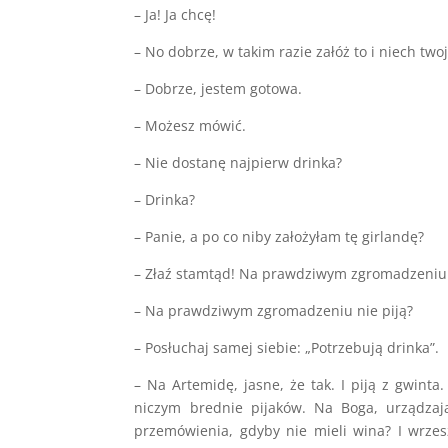
– Ja! Ja chcę!
– No dobrze, w takim razie załóż to i niech t
– Dobrze, jestem gotowa.
– Możesz mówić.
– Nie dostanę najpierw drinka?
– Drinka?
– Panie, a po co niby założyłam tę girlandę?
– Złaź stamtąd! Na prawdziwym zgromadzeniu 
– Na prawdziwym zgromadzeniu nie piją?
– Posłuchaj samej siebie: „Potrzebują drinka”.
– Na Artemidę, jasne, że tak. I piją z gwinta
niczym brednie pijaków. Na Boga, urządzają 
przemówienia, gdyby nie mieli wina? I wrzes