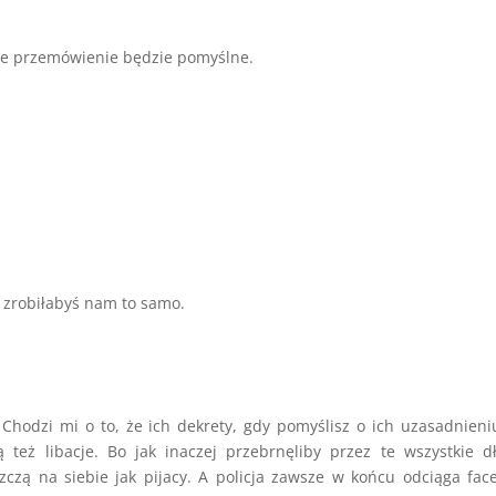
woje przemówienie będzie pomyślne.
zrobiłabyś nam to samo.
. Chodzi mi o to, że ich dekrety, gdy pomyślisz o ich uzasadnieni
też libacje. Bo jak inaczej przebrnęliby przez te wszystkie d
zczą na siebie jak pijacy. A policja zawsze w końcu odciąga fac