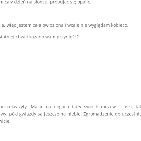
m cały dzień na słońcu, próbując się opalić.
ia, więc jestem cała owłosiona i wcale nie wyglądam kobieco.
statniej chwili kazano wam przynieść?
.
ne rekwizyty. Macie na nogach buty swoich mężów i laski, tak
awy, póki gwiazdy są jeszcze na niebie. Zgromadzenie do uczestni
wicie.