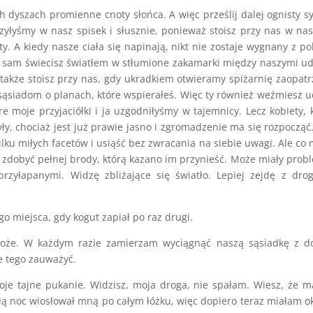
 dyszach promienne cnoty słońca. A więc prześlij dalej ognisty s
czyłyśmy w nasz spisek i słusznie, ponieważ stoisz przy nas w na
 A kiedy nasze ciała się napinają, nikt nie zostaje wygnany z po
Ty sam świecisz światłem w stłumione zakamarki między naszymi u
 także stoisz przy nas, gdy ukradkiem otwieramy spiżarnię zaopat
 sąsiadom o planach, które wspierałeś. Więc ty również weźmiesz u
 moje przyjaciółki i ja uzgodniłyśmy w tajemnicy. Lecz kobiety, 
yły, chociaż jest już prawie jasno i zgromadzenie ma się rozpocząć
ilku miłych facetów i usiąść bez zwracania na siebie uwagi. Ale co
 zdobyć pełnej brody, którą kazano im przynieść. Może miały prob
zyłapanymi. Widzę zbliżające się światło. Lepiej zejdę z dro
go miejsca, gdy kogut zapiał po raz drugi.
 Boże. W każdym razie zamierzam wyciągnąć naszą sąsiadkę z d
że tego zauważyć.
oje tajne pukanie. Widzisz, moja droga, nie spałam. Wiesz, że m
łą noc wiosłował mną po całym łóżku, więc dopiero teraz miałam o