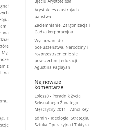
ujęciu Arystotelesa
ygnał
Arystoteles o ustrojach
szych
państwa
koju,
Zaciemnianie, Żargonizacja i
dami,
Gadka korporacyjna
rzoną
dział
Wychowani do
które
posłuszeństwa. Narodziny i
. My,
rozprzestrzenienie się
 może
powszechnej edukacji –
lem z
Agustina Paglayan
gi na
Najnowsze
komentarze
Loless0
-
Poradnik Życia
omu,
Seksualnego Żonatego
Mężczyzny 2011 – Athol Key
admin
-
Ideologia, Strategia,
ąż, z
Sztuka Operacyjna i Taktyka
kazję