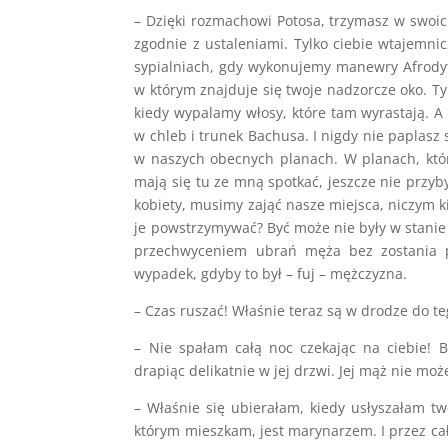
– Dzięki rozmachowi Potosa, trzymasz w swoich
zgodnie z ustaleniami. Tylko ciebie wtajemni
sypialniach, gdy wykonujemy manewry Afrodyty.
w którym znajduje się twoje nadzorcze oko. 
kiedy wypalamy włosy, które tam wyrastają. A
w chleb i trunek Bachusa. I nigdy nie paplasz
w naszych obecnych planach. W planach, które
mają się tu ze mną spotkać, jeszcze nie przyb
kobiety, musimy zająć nasze miejsca, niczym k
je powstrzymywać? Być może nie były w stanie
przechwyceniem ubrań męża bez zostania pr
wypadek, gdyby to był – fuj – mężczyzna.
– Czas ruszać! Właśnie teraz są w drodze do te
– Nie spałam całą noc czekając na ciebie!
drapiąc delikatnie w jej drzwi. Jej mąż nie mo
– Właśnie się ubierałam, kiedy usłyszałam tw
którym mieszkam, jest marynarzem. I przez ca