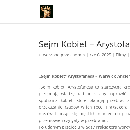
Sejm Kobiet – Arystof
utworzone przez
admin
|
cze 6, 2025
|
Filmy
„Sejm kobiet” Arystofanesa – Warwick Ancien
„Sejm kobiet” Arystofanesa to starożytna g
przejmują władzę nad polis, aby naprawić 
spotkania kobiet, które planują przebrać
przekazanie rządów w ich ręce. Praksagora i
mężów i ucząc się męskich manier, co prow
przemówień czy gafy w przebraniu.
Po udanym przejęciu władzy Praksagora wprowa