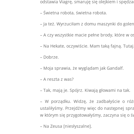
odstawia Viagrę, smaruję się olejkiem i spędza
– Świetna robota, świetna robota.
– Ja też. Wyrzuciłam z domu maszynki do golen
– A czy wszystkie macie pełne brody, które w o
– Na Hekate, oczywiście. Mam taką fajną. Tutaj
– Dobrze.
– Moja sprawia, że wyglądam jak Gandalf.
– A reszta z was?
– Tak, mają je. Spójrz. Kiwają głowami na tak.
– W porządku. Widzę, że zadbałyście o róż
ustaliłyśmy. Przejdźmy więc do następnej spr
w którym się przygotowałyśmy, zaczyna się o ś
– Na Zeusa [niesłyszalne].