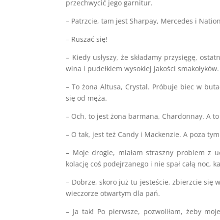
przechwycić jego garnitur.
– Patrzcie, tam jest Sharpay, Mercedes i Nation
– Ruszać się!
– Kiedy usłyszy, że składamy przysięgę, osta
wina i pudełkiem wysokiej jakości smakołyków.
– To żona Altusa, Crystal. Próbuje biec w bu
się od męża.
– Och, to jest żona barmana, Chardonnay. A to 
– O tak, jest też Candy i Mackenzie. A poza tym
– Moje drogie, miałam straszny problem z uc
kolację coś podejrzanego i nie spał całą noc, ka
– Dobrze, skoro już tu jesteście, zbierzcie się
wieczorze otwartym dla pań.
– Ja tak! Po pierwsze, pozwoliłam, żeby moje