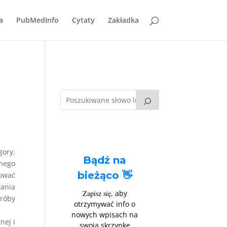
a
PubMedInfo
Cytaty
Zakładka
gory,
Bądź na
nego
bieżąco 👋
ować
rania
Zapisz się
, aby
próby
otrzymywać info o
nowych wpisach na
nej i
swoją skrzynkę