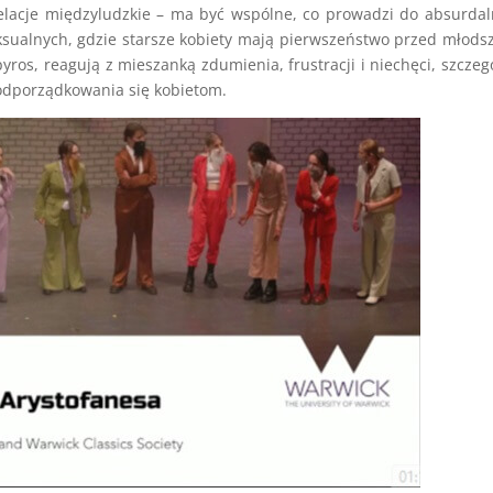
elacje międzyludzkie – ma być wspólne, co prowadzi do absurda
eksualnych, gdzie starsze kobiety mają pierwszeństwo przed młods
yros, reagują z mieszanką zdumienia, frustracji i niechęci, szczeg
odporządkowania się kobietom.