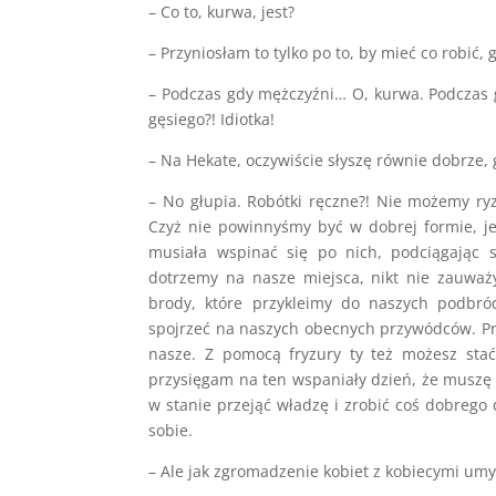
– Co to, kurwa, jest?
– Przyniosłam to tylko po to, by mieć co robi
– Podczas gdy mężczyźni… O, kurwa. Podczas
gęsiego?! Idiotka!
– Na Hekate, oczywiście słyszę równie dobrze, 
– No głupia. Robótki ręczne?! Nie możemy ry
Czyż nie powinnyśmy być w dobrej formie, je
musiała wspinać się po nich, podciągając 
dotrzemy na nasze miejsca, nikt nie zauważ
brody, które przykleimy do naszych podbró
spojrzeć na naszych obecnych przywódców. Pr
nasze. Z pomocą fryzury ty też możesz stać
przysięgam na ten wspaniały dzień, że muszę 
w stanie przejąć władzę i zrobić coś dobrego
sobie.
– Ale jak zgromadzenie kobiet z kobiecymi umys