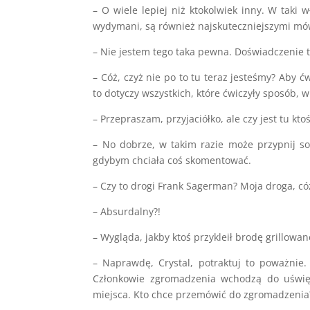
– O wiele lepiej niż ktokolwiek inny. W taki 
wydymani, są również najskuteczniejszymi mó
– Nie jestem tego taka pewna. Doświadczenie t
– Cóż, czyż nie po to tu teraz jesteśmy? Aby ć
to dotyczy wszystkich, które ćwiczyły sposób, w
– Przepraszam, przyjaciółko, ale czy jest tu kt
– No dobrze, w takim razie może przypnij s
gdybym chciała coś skomentować.
– Czy to drogi Frank Sagerman? Moja droga, có
– Absurdalny?!
– Wygląda, jakby ktoś przykleił brodę grillow
– Naprawdę, Crystal, potraktuj to poważnie.
Członkowie zgromadzenia wchodzą do uświęc
miejsca. Kto chce przemówić do zgromadzenia