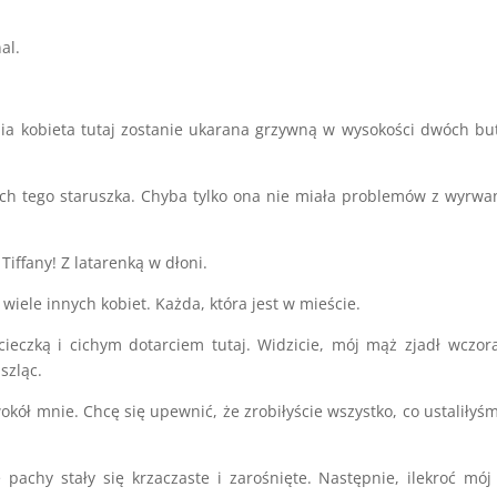
al.
tnia kobieta tutaj zostanie ukarana grzywną w wysokości dwóch bu
tach tego staruszka. Chyba tylko ona nie miała problemów z wyrw
Tiffany! Z latarenką w dłoni.
 wiele innych kobiet. Każda, która jest w mieście.
ieczką i cichym dotarciem tutaj. Widzicie, mój mąż zjadł wczor
szląc.
 wokół mnie. Chcę się upewnić, że zrobiłyście wszystko, co ustaliłyś
 pachy stały się krzaczaste i zarośnięte. Następnie, ilekroć mó