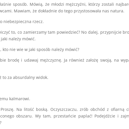
właśnie sposób. Mówią, że młodzi mężczyźni, którzy zostali najbar
wcami. Mawiam, że dokładnie do tego przystosowała nas natura.
o niebezpieczna rzecz.
wiczyć to, co zamierzamy tam powiedzieć? No dalej, przypnijcie bro
 jaki należy mówić.
oś, kto nie wie w jaki sposób należy mówić?
obie brodę i udawaj mężczyznę. Ja również założę swoją, na wy
ż to za absurdalny widok.
anemu kalmarowi.
 Proszę. Na litość boską. Oczyszczaczu, zrób obchód z ofiarną c
onego obszaru. Wy tam, przestańcie paplać! Podejdźcie i zajm
?