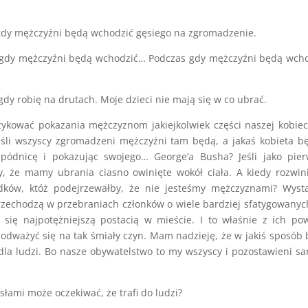
ć, gdy mężczyźni będą wchodzić gęsiego na zgromadzenie.
 gdy mężczyźni będą wchodzić… Podczas gdy mężczyźni będą wch
gdy robię na drutach. Moje dzieci nie mają się w co ubrać.
zykować pokazania mężczyznom jakiejkolwiek części naszej kobiec
śli wszyscy zgromadzeni mężczyźni tam będą, a jakaś kobieta b
spódnicę i pokazując swojego… George’a Busha? Jeśli jako pie
y, że mamy ubrania ciasno owinięte wokół ciała. A kiedy rozwi
dków, któż podejrzewałby, że nie jesteśmy mężczyznami? Wysta
zechodzą w przebraniach członków o wiele bardziej sfatygowanyc
 się najpotężniejszą postacią w mieście. I to właśnie z ich p
odważyć się na tak śmiały czyn. Mam nadzieję, że w jakiś sposób
 dla ludzi. Bo nasze obywatelstwo to my wszyscy i pozostawieni 
łami może oczekiwać, że trafi do ludzi?