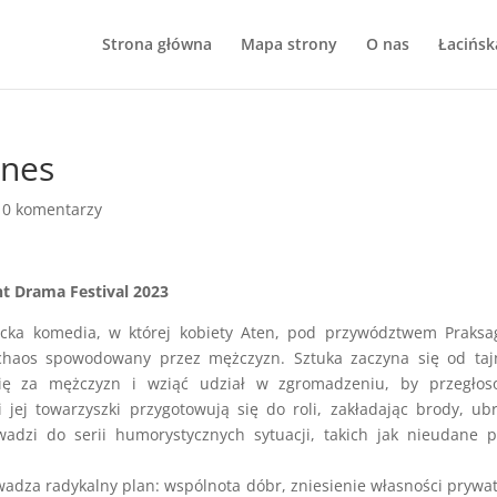
Strona główna
Mapa strony
O nas
Łacińsk
anes
|
0 komentarzy
t Drama Festival 2023
recka komedia, w której kobiety Aten, pod przywództwem Praksa
chaos spowodowany przez mężczyzn. Sztuka zaczyna się od taj
 się za mężczyzn i wziąć udział w zgromadzeniu, by przegłos
 jej towarzyszki przygotowują się do roli, zakładając brody, ub
adzi do serii humorystycznych sytuacji, takich jak nieudane 
dza radykalny plan: wspólnota dóbr, zniesienie własności prywat