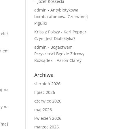
– Józef Kossecki
admin
-
Antybiotykowa
bomba atomowa Czerwonej
Pigułki
Kriss z Polszy
-
Karl Popper:
telek
Czym Jest Dialektyka?
admin
-
Bogactwem
aniem
Przyszłości Będzie Zdrowy
Rozsądek – Aaron Clarey
Archiwa
sierpień 2026
aj na
lipiec 2026
czerwiec 2026
my na
maj 2026
kwiecień 2026
j mąż
marzec 2026