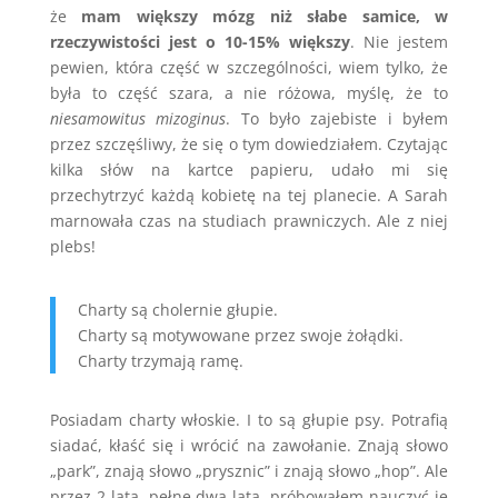
że
mam większy mózg niż słabe samice, w
rzeczywistości jest o 10-15% większy
. Nie jestem
pewien, która część w szczególności, wiem tylko, że
była to część szara, a nie różowa, myślę, że to
niesamowitus mizoginus
. To było zajebiste i byłem
przez szczęśliwy, że się o tym dowiedziałem. Czytając
kilka słów na kartce papieru, udało mi się
przechytrzyć każdą kobietę na tej planecie. A Sarah
marnowała czas na studiach prawniczych. Ale z niej
plebs!
Charty są cholernie głupie.
Charty są motywowane przez swoje żołądki.
Charty trzymają ramę.
Posiadam charty włoskie. I to są głupie psy. Potrafią
siadać, kłaść się i wrócić na zawołanie. Znają słowo
„park”, znają słowo „prysznic” i znają słowo „hop”. Ale
przez 2 lata, pełne dwa lata, próbowałem nauczyć je