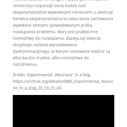
University) rozpoczęli serię badań nad
eksperymentalnie wywołanymi nerwicami u zwierząt.
Nerwica eksperymentalna to zaburzenie zachowania
wywołane stresem spowodowanym próbą
rozwiązania problemu, który jest praktycznie
niemożliwy do rozwiązania. Zazwyczaj zwierzę
otrzymuje zadanie warunkowania
dyskryminacyjnego, w którym stosowane bodźce są
albo bardzo trudne, albo niemożliwe do
rozróżnienia.
Źródło: Experimental „Neurosis” In a Dog
https://archive.org/details/0885_Experimental_Neuro
sis_In_a_Dog_20_53_31_00