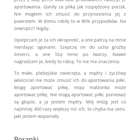
aportowania. Goniły za piłką jak rozpędzony pocisk.
Nie mogłem ich zmusić do przyniesienia jej z
powrotem. W domu robiły to w 80% przypadków. Na
zewnątrz? Nigdy.
Opieprzam je za ich okropność, a one patrzą na mnie
merdając ogonami. Szepczę im do ucha groźby
śmierci, a one liżą mnie po twarzy. Nawet
nagradzam je, kiedy to robią. To nie ma znaczenia.
To małe, plebejskie zwierzęta, a mądry i życzliwy
właściciel nie może zmusić ich do aportowania piłki.
Mogę aportować piłkę, moja małżonka może
aportować piłkę. Nie mogą aportować piłki, ponieważ
są głupie, a ja jestem mądry. Mój mózg jest co
najmniej 400 razy większy niż ich, to chyba ma sens.
Jaki jestem wspaniały.
Poranki