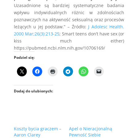
Uzasadnione są bardziej systematyczne badania
wpływu indywidualnych różnic w zdolnościach
poznawczych na aktywność seksualną oraz procesów
leżących u jej podstaw.” – Źródło:
J Adolesc Health.
2000 Mar;26(3):213-25
; Smart teens don’t have sex (or
kiss much either)
https://pubmed.ncbi.nlm.nih.gov/10706169/
Podziel się:
Dodaj do ulubionych:
Koszty bycia graczem –
Apel o Nieracjonalną
Aaron Clarey
Pewność Siebie