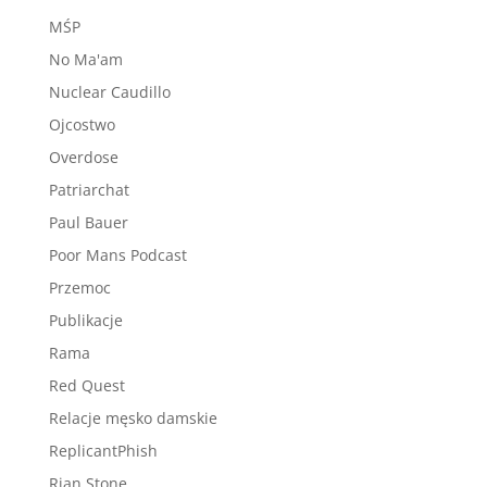
MŚP
No Ma'am
Nuclear Caudillo
Ojcostwo
Overdose
Patriarchat
Paul Bauer
Poor Mans Podcast
Przemoc
Publikacje
Rama
Red Quest
Relacje męsko damskie
ReplicantPhish
Rian Stone