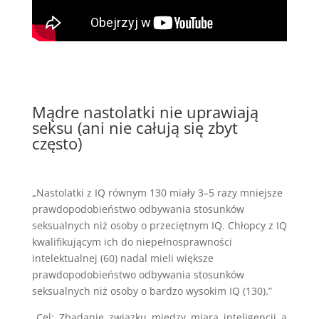
Mądre nastolatki nie uprawiają
seksu (ani nie całują się zbyt
często)
„Nastolatki z IQ równym 130 miały 3–5 razy mniejsze
prawdopodobieństwo odbywania stosunków
seksualnych niż osoby o przeciętnym IQ. Chłopcy z IQ
kwalifikującym ich do niepełnosprawności
intelektualnej (60) nadal mieli większe
prawdopodobieństwo odbywania stosunków
seksualnych niż osoby o bardzo wysokim IQ (130).”
„Cel:
Zbadanie związku między miarą inteligencji a