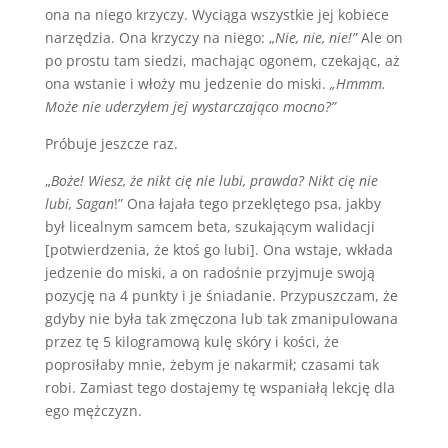
ona na niego krzyczy. Wyciąga wszystkie jej kobiece
narzędzia. Ona krzyczy na niego: „
Nie, nie, nie!”
Ale on
po prostu tam siedzi, machając ogonem, czekając, aż
ona wstanie i włoży mu jedzenie do miski.
„Hmmm.
Może nie uderzyłem jej wystarczająco mocno?”
Próbuje jeszcze raz.
„
Boże! Wiesz, że nikt cię nie lubi, prawda? Nikt cię nie
lubi, Sagan
!” Ona łajała tego przeklętego psa, jakby
był licealnym samcem beta, szukającym walidacji
[potwierdzenia, że ktoś go lubi]. Ona wstaje, wkłada
jedzenie do miski, a on radośnie przyjmuje swoją
pozycję na 4 punkty i je śniadanie. Przypuszczam, że
gdyby nie była tak zmęczona lub tak zmanipulowana
przez tę 5 kilogramową kulę skóry i kości, że
poprosiłaby mnie, żebym je nakarmił; czasami tak
robi. Zamiast tego dostajemy tę wspaniałą lekcję dla
ego mężczyzn.