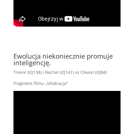
Ewolucja niekoniecznie promuje
inteligencję.
Trevor (IQ138) i Rachel (IQ141) vs Clevon (IQ84)
Fragment filmu „Idiokracja”