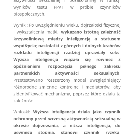
aktywności seksualnej i pozakoitalnej w funkcji
wyników testu PPVT w próbie czynników
biospołecznych.
Wyniki: Po uwzględnieniu wieku, dojrzałości fizycznej
i wykształcenia matki,
wykazano istotną zależność
krzywoliniową między inteligencją a statusem
współżycia; nastolatki z górnych i dolnych krańców
rozkładu inteligencji rzadziej uprawiały seks
.
Wyższa inteligencja wiązała się również z
opóźnieniem rozpoczęcia pełnego zakresu
partnerskich aktywności seksualnych
.
Przetestowano rozszerzony model uwzględniający
różnorodne zmienne kontrolne i mediatorów, aby
zidentyfikować mechanizmy, poprzez które działa ta
zależność.
Wnioski:
Wyższa inteligencja działa jako czynnik
ochronny przed wczesną aktywnością seksualną w
okresie dojrzewania, a niższa inteligencja, do
pewnego stopnia, stanowi czynnik ryzyka
.