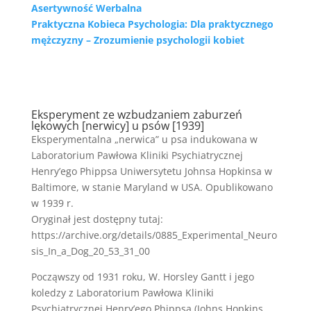
Asertywność Werbalna
Praktyczna Kobieca Psychologia: Dla praktycznego
mężczyzny – Zrozumienie psychologii kobiet
Eksperyment ze wzbudzaniem zaburzeń
lękowych [nerwicy] u psów [1939]
Eksperymentalna „nerwica” u psa indukowana w
Laboratorium Pawłowa Kliniki Psychiatrycznej
Henry’ego Phippsa Uniwersytetu Johnsa Hopkinsa w
Baltimore, w stanie Maryland w USA. Opublikowano
w 1939 r.
Oryginał jest dostępny tutaj:
https://archive.org/details/0885_Experimental_Neuro
sis_In_a_Dog_20_53_31_00
Począwszy od 1931 roku, W. Horsley Gantt i jego
koledzy z Laboratorium Pawłowa Kliniki
Psychiatrycznej Henry’ego Phippsa (Johns Hopkins