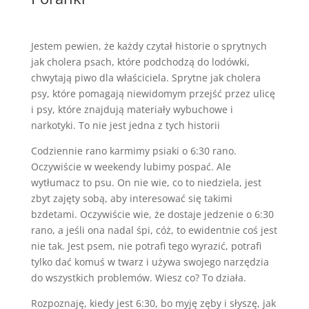
Jestem pewien, że każdy czytał historie o sprytnych
jak cholera psach, które podchodzą do lodówki,
chwytają piwo dla właściciela. Sprytne jak cholera
psy, które pomagają niewidomym przejść przez ulicę
i psy, które znajdują materiały wybuchowe i
narkotyki. To nie jest jedna z tych historii
Codziennie rano karmimy psiaki o 6:30 rano.
Oczywiście w weekendy lubimy pospać. Ale
wytłumacz to psu. On nie wie, co to niedziela, jest
zbyt zajęty sobą, aby interesować się takimi
bzdetami. Oczywiście wie, że dostaje jedzenie o 6:30
rano, a jeśli ona nadal śpi, cóż, to ewidentnie coś jest
nie tak. Jest psem, nie potrafi tego wyrazić, potrafi
tylko dać komuś w twarz i używa swojego narzędzia
do wszystkich problemów. Wiesz co? To działa.
Rozpoznaję, kiedy jest 6:30, bo myję zęby i słyszę, jak