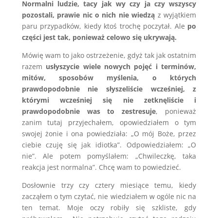
Normalni ludzie, tacy jak wy czy ja czy wszyscy
pozostali, prawie nic o nich nie wiedzą
z wyjątkiem
paru przypadków, kiedy ktoś trochę poczytał. Ale
po
części jest tak, ponieważ celowo się ukrywają.
Mówię wam to jako ostrzeżenie, gdyż tak jak ostatnim
razem
usłyszycie wiele nowych pojęć i terminów,
mitów, sposobów myślenia, o których
prawdopodobnie nie słyszeliście wcześniej, z
którymi wcześniej się nie zetknęliście i
prawdopodobnie was to zestresuje
, ponieważ
zanim tutaj przyjechałem, opowiedziałem o tym
swojej żonie i ona powiedziała: „O mój Boże, przez
ciebie czuję się jak idiotka”. Odpowiedziałem: „O
nie”. Ale potem pomyślałem: „Chwileczkę, taka
reakcja jest normalna”. Chcę wam to powiedzieć.
Dosłownie trzy czy cztery miesiące temu, kiedy
zacząłem o tym czytać, nie wiedziałem w ogóle nic na
ten temat. Moje oczy robiły się szkliste, gdy