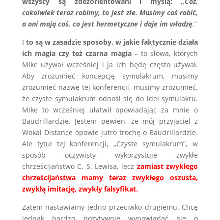
wszyscy są zdezorientowani i myślą:
„Cóż,
cokolwiek teraz robimy, to jest złe. Musimy coś robić,
a oni mają coś, co jest hermetyczne i daje im władzę
.”
I
to są w zasadzie sposoby, w jakie faktycznie działa
ich magia czy też czarna magia
– to słowa, których
Mike używał wcześniej i ja ich będę często używał.
Aby zrozumieć koncepcję symulakrum, musimy
zrozumieć nazwę tej konferencji, musimy zrozumieć,
że czyste symulakrum odnosi się do idei symulakru.
Mike to wcześniej ułatwił opowiadając za mnie o
Baudrillardzie. Jestem pewien, że mój przyjaciel z
Wokal Distance opowie jutro trochę o Baudrillardzie.
Ale tytuł tej konferencji, „Czyste symulakrum”, w
sposób oczywisty wykorzystuje zwykłe
chrześcijaństwo C. S. Lewisa, lecz
zamiast zwykłego
chrześcijaństwa mamy teraz zwykłego oszusta,
zwykłą imitację, zwykły falsyfikat.
Zatem nastawiamy jedno przeciwko drugiemu. Chcę
jednak bardzo pozytywnie wypowiadać się o