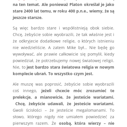
na ten temat. Ale ponieważ Platon określał je jako
stare 2400 lat temu, w roku 400 p.n.e., wiemy, że są
jeszcze starsze.
Są więc bardzo stare i współistnieją obok siebie.
Chcę, żebyście sobie wyobrazili, że tak właśnie jest i
że odkryjecie dodatkowe religie, o których istnieniu
nie wiedzieliście. A zatem Mike był… Nie będę go
wywoływać, ale prawie całkowicie się pomylił, kiedy
powiedział, że potrzebujemy nowej światowej religii.
Nie, to
jest bardzo stara światowa religia w nowym
komplecie ubrań. To wszystko czym jest.
Ale muszę was poprosić, żebyście sobie wyobrazili
coś innego,
jeżeli chcecie móc zrozumieć te
prelekcje, a mianowicie, że jesteście wariatami.
Chcę, żebyście udawali, że jesteście wariatami.
Gwoli ścisłości – że jesteście megalomanami. To
słowo, którego nigdy nie umiałem powiedzieć za
pierwszym razem. Że
osobą, która wierzy – nie