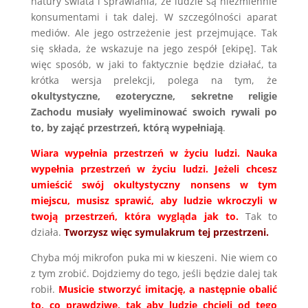
natury świata i sprawiania, że ludzie są niezmiennie
konsumentami i tak dalej. W szczególności aparat
mediów. Ale jego ostrzeżenie jest przejmujące. Tak
się składa, że wskazuje na jego zespół [ekipę]. Tak
więc sposób, w jaki to faktycznie będzie działać, ta
krótka wersja prelekcji, polega na tym, że
okultystyczne, ezoteryczne, sekretne religie
Zachodu musiały wyeliminować swoich rywali po
to, by zająć przestrzeń, którą wypełniają
.
Wiara wypełnia przestrzeń w życiu ludzi. Nauka
wypełnia przestrzeń w życiu ludzi. Jeżeli chcesz
umieścić swój okultystyczny nonsens w tym
miejscu, musisz sprawić, aby ludzie wkroczyli w
twoją przestrzeń, która wygląda jak to
.
Tak to
działa.
Tworzysz więc symulakrum tej przestrzeni.
Chyba mój mikrofon puka mi w kieszeni. Nie wiem co
z tym zrobić. Dojdziemy do tego, jeśli będzie dalej tak
robił.
Musicie stworzyć imitację, a następnie obalić
to, co prawdziwe, tak aby ludzie chcieli od tego