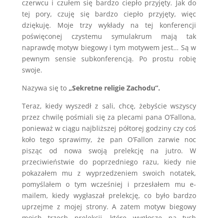
czerwcu i czułem się bardzo ciepło przyjęty. Jak do
tej pory, czuję się bardzo ciepło przyjęty, więc
dziękuję. Moje trzy wykłady na tej konferencji
poświęconej czystemu symulakrum mają tak
naprawdę motyw biegowy i tym motywem jest… Są w
pewnym sensie subkonferencją. Po prostu robię
swoje.
Nazywa się to
„Sekretne religie Zachodu”.
Teraz, kiedy wyszedł z sali, chcę, żebyście wszyscy
przez chwilę pośmiali się za plecami pana O’Fallona,
ponieważ w ciągu najbliższej półtorej godziny czy coś
koło tego sprawimy, że pan O’Fallon zarwie noc
pisząc od nowa swoją prelekcję na jutro. W
przeciwieństwie do poprzedniego razu, kiedy nie
pokazałem mu z wyprzedzeniem swoich notatek,
pomyślałem o tym wcześniej i przesłałem mu e-
mailem, kiedy wygłaszał prelekcję, co było bardzo
uprzejme z mojej strony. A zatem motyw biegowy
moich trzech prelekcji, które wygłoszę na tych