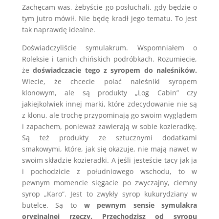
Zachęcam was, żebyście go posłuchali, gdy będzie o
tym jutro mówił. Nie będę kradł jego tematu. To jest
tak naprawdę idealne.
Doświadczyliście symulakrum. Wspomniałem o
Roleksie i tanich chińskich podróbkach. Rozumiecie,
że
doświadczacie tego z syropem do naleśników.
Wiecie, że chcecie polać naleśniki syropem
klonowym, ale są produkty „Log Cabin” czy
jakiejkolwiek innej marki, które zdecydowanie nie są
z klonu, ale trochę przypominają go swoim wyglądem
i zapachem, ponieważ zawierają w sobie kozieradkę.
Są też produkty ze sztucznymi dodatkami
smakowymi, które, jak się okazuje, nie mają nawet w
swoim składzie kozieradki. A jeśli jesteście tacy jak ja
i pochodzicie z południowego wschodu, to w
pewnym momencie sięgacie po zwyczajny, ciemny
syrop „Karo”. Jest to zwykły syrop kukurydziany w
butelce. Są to
w pewnym sensie symulakra
oryginalnej rzeczy.
Przechodzisz od syropu