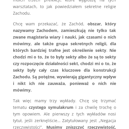
warsztatach, to jak powiedziałem sekretne religie
Zachodu.
Chcę wam przekazać, że Zachód,
obszar, który
nazywamy Zachodem, zamieszkują nie tylko tak
zwane magisteria wiary i nauki, jak czasami o nich
mówimy, ale także grupa sekretnych religii, dla
których bardziej trafne jest określenie sekty
.
Nie
chodzi mi o to, że to były sekty albo że są to sekty
czy rozpoczęcie działalności sekt, chodzi mi o to, że
sekty były cały czas kluczowe dla konstrukcji
Zachodu. Są potężne, wywierają gigantyczny wpływ
i nikt ich nie zauważa, ponieważ o nich nie
mówimy.
Tak więc mamy trzy wykłady. Chcę się trzymać
tematu
czystego symulakrum
i za chwilę trochę o
tym opowiem. Ale pierwszy z tych wykładów nosi
tytuł, jeśli zerknęliście… Zatytułowany jest „Negacja
rzeczywistości”.
Musimy zniszczyć rzeczywistość,