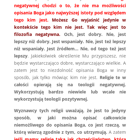
negatywnej chodzi o to, że nie ma możliwości
opisania Boga jako najwyższej istoty pod względem
tego kim jest.
Możesz Go wyjaśnić jedynie w
kontekście tego kim nie jest. Tak więc jest to
filozofia negatywna.
Och, jest dobry. Nie, jest
lepszy niż dobry. Jest wspaniały. Nie, jest też lepszy
niż wspaniały. Jest źródłem… Nie, od tego też jest
lepszy
. Jakiekolwiek określenie Mu przypiszesz, nie
będzie wystarczająco dobre, wystarczająco wielkie. A
zatem jest to niezdolność opisania Boga w inny
sposób, jak tylko mówiąc kim nie jest.
Religie te w
całości opierają się na teologii negatywnej.
Wykorzystują bardzo niewiele lub wcale nie
wykorzystują teologii pozytywnej.
Wyznawcy tych religii uważają, że jest to jedyny
sposób, w jaki można opisać całkowicie
niemożliwego do opisania Boga, co jest rzeczą, w
którą wierzą zgodnie z tym, co utrzymują.
A zatem
jeśli mamy religię taką jak chrześcijaństwo, która