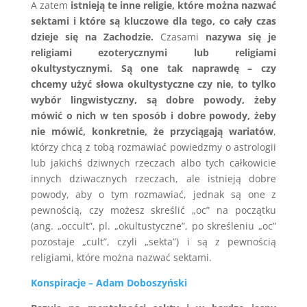
A zatem
istnieją te inne religie, które można nazwać
sektami i które są kluczowe dla tego, co cały czas
dzieje się na Zachodzie.
Czasami
nazywa się je
religiami ezoterycznymi lub religiami
okultystycznymi. Są one tak naprawdę – czy
chcemy użyć słowa okultystyczne czy nie, to tylko
wybór lingwistyczny, są dobre powody, żeby
mówić o nich w ten sposób i dobre powody, żeby
nie mówić, konkretnie, że przyciągają wariatów
,
którzy chcą z tobą rozmawiać powiedzmy o astrologii
lub jakichś dziwnych rzeczach albo tych całkowicie
innych dziwacznych rzeczach, ale istnieją dobre
powody, aby o tym rozmawiać, jednak są one z
pewnością, czy możesz skreślić „oc” na początku
(ang. „occult”, pl. „okultustyczne”, po skreśleniu „oc”
pozostaje „cult”, czyli „sekta”) i są z pewnością
religiami, które można nazwać sektami.
Konspiracje – Adam Doboszyński