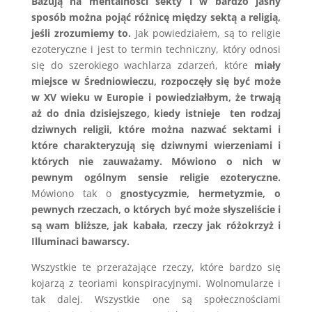
Bazują na mentalności sekty i w bardzo jasny
sposób można pojąć różnicę między sektą a religią,
jeśli zrozumiemy to.
Jak powiedziałem, są to religie
ezoteryczne i jest to termin techniczny, który odnosi
się do szerokiego wachlarza zdarzeń, które
miały
miejsce w Średniowieczu,
rozpoczęły się być może
w XV wieku w Europie i powiedziałbym, że trwają
aż do dnia dzisiejszego, kiedy istnieje ten rodzaj
dziwnych religii, które można nazwać sektami i
które charakteryzują się dziwnymi wierzeniami i
których nie zauważamy. Mówiono o nich w
pewnym ogólnym sensie religie ezoteryczne.
Mówiono tak o
gnostycyzmie, hermetyzmie, o
pewnych rzeczach, o których być może słyszeliście i
są wam bliższe, jak kabała, rzeczy jak różokrzyż i
Illuminaci bawarscy.
Wszystkie te przerażające rzeczy, które bardzo się
kojarzą z teoriami konspiracyjnymi. Wolnomularze i
tak dalej. Wszystkie one są społecznościami