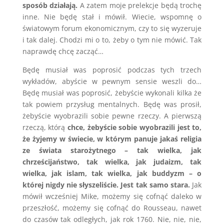
sposób działają.
A zatem moje prelekcje będą trochę
inne. Nie będę stał i mówił. Wiecie, wspomnę o
światowym forum ekonomicznym, czy to się wyzeruje
i tak dalej. Chodzi mi o to, żeby o tym nie mówić. Tak
naprawdę chcę zacząć…
Będę musiał was poprosić podczas tych trzech
wykładów, abyście w pewnym sensie weszli do…
Będę musiał was poprosić, żebyście wykonali kilka że
tak powiem przysług mentalnych. Będę was prosił,
żebyście wyobrazili sobie pewne rzeczy. A pierwszą
rzeczą, którą
chce, żebyście sobie wyobrazili jest to,
że żyjemy w świecie, w którym panuje jakaś religia
ze świata starożytnego – tak wielka, jak
chrześcijaństwo, tak wielka, jak judaizm, tak
wielka, jak islam, tak wielka, jak buddyzm – o
której nigdy nie słyszeliście. Jest tak samo stara.
Jak
mówił wcześniej Mike, możemy się cofnąć daleko w
przeszłość, możemy się cofnąć do Rousseau, nawet
do czasów tak odległych, jak rok 1760. Nie, nie, nie,