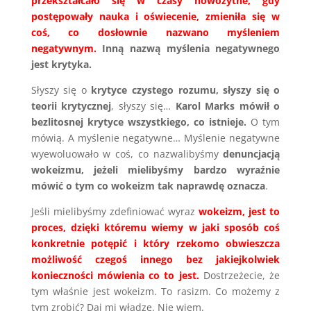
przekształcało się w czasy nowożytne, gdy
postępowały nauka i oświecenie, zmieniła się w
coś, co dosłownie nazwano myśleniem
negatywnym.
Inną nazwą myślenia negatywnego
jest krytyka.
Słyszy się o
krytyce czystego rozumu, słyszy się o
teorii krytycznej
, słyszy się…
Karol Marks mówił o
bezlitosnej krytyce wszystkiego, co istnieje.
O tym
mówią. A myślenie negatywne… Myślenie negatywne
wyewoluowało w coś, co nazwalibyśmy
denuncjacją
wokeizmu, jeżeli mielibyśmy bardzo wyraźnie
mówić o tym co wokeizm tak naprawdę oznacza
.
Jeśli mielibyśmy zdefiniować wyraz
wokeizm, jest to
proces, dzięki któremu wiemy w jaki sposób coś
konkretnie potępić i który rzekomo obwieszcza
możliwość czegoś innego bez jakiejkolwiek
konieczności mówienia co to jest.
Dostrzeżecie, że
tym właśnie jest wokeizm. To rasizm. Co możemy z
tym zrobić? Daj mi władzę. Nie wiem.