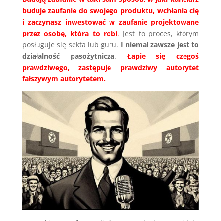
buduje zaufanie do swojego produktu, wchłania cię
i zaczynasz inwestować w zaufanie projektowane
przez osobę, która to robi
.
Jest to proces, którym
posługuje się sekta lub guru.
I niemal zawsze jest to
działalność pasożytnicza
.
Łapie się czegoś
prawdziwego, zastępuje prawdziwy autorytet
fałszywym autorytetem.