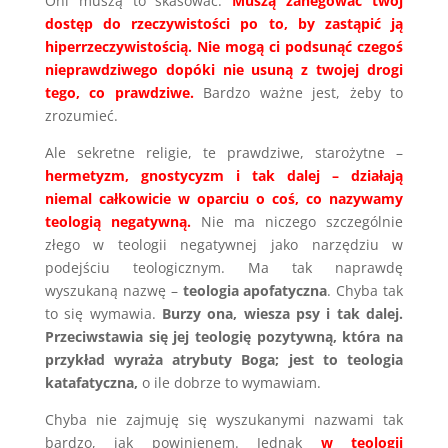
Oni muszą to skasować.
Muszą zanegować twój
dostęp do rzeczywistości po to, by zastąpić ją
hiperrzeczywistością. Nie mogą ci podsunąć czegoś
nieprawdziwego dopóki nie usuną z twojej drogi
tego, co prawdziwe.
Bardzo ważne jest, żeby to
zrozumieć.
Ale sekretne religie, te prawdziwe, starożytne –
hermetyzm, gnostycyzm i tak dalej – działają
niemal całkowicie w oparciu o coś, co nazywamy
teologią negatywną.
Nie ma niczego szczególnie
złego w teologii negatywnej jako narzędziu w
podejściu teologicznym. Ma tak naprawdę
wyszukaną nazwę –
teologia apofatyczna
. Chyba tak
to się wymawia.
Burzy ona, wiesza psy i tak dalej.
Przeciwstawia się jej teologię pozytywną, która na
przykład wyraża atrybuty Boga; jest to teologia
katafatyczna,
o ile dobrze to wymawiam.
Chyba nie zajmuję się wyszukanymi nazwami tak
bardzo, jak powinienem. Jednak
w teologii