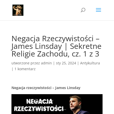
Negacja Rzeczywistości –
James Linsday | Sekretne
Religie Zachodu, cz. 1 z 3
utworzone przez
admin
|
sty 25, 2024
|
Antykultura
|
1 komentarz
Negacja rzeczywisto
ś
ci – James Linsday