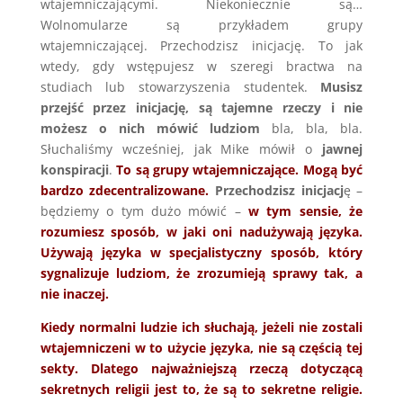
wtajemniczającymi. Niekoniecznie są…
Wolnomularze są przykładem grupy
wtajemniczającej. Przechodzisz inicjację. To jak
wtedy, gdy wstępujesz w szeregi bractwa na
studiach lub stowarzyszenia studentek.
Musisz
przejść przez inicjację, są tajemne rzeczy i nie
możesz o nich mówić ludziom
bla, bla, bla.
Słuchaliśmy wcześniej, jak Mike mówił o
jawnej
konspiracji
.
To są grupy wtajemniczające. Mogą być
bardzo zdecentralizowane.
Przechodzisz inicjacj
ę –
będziemy o tym dużo mówić –
w tym sensie, że
rozumiesz sposób, w jaki oni nadużywają
języka.
Używają języka w specjalistyczny sposób, który
sygnalizuje ludziom, że zrozumieją sprawy tak, a
nie inaczej.
Kiedy normalni ludzie ich słuchają, jeżeli nie zostali
wtajemniczeni w to użycie języka, nie są częścią tej
sekty. Dlatego najważniejszą rzeczą dotyczącą
sekretnych religii jest to, że są to sekretne religie.