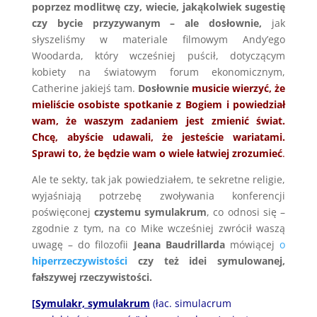
poprzez modlitwę czy, wiecie, jakąkolwiek sugestię
czy bycie przyzywanym – ale dosłownie,
jak
słyszeliśmy w materiale filmowym Andy’ego
Woodarda, który wcześniej puścił, dotyczącym
kobiety na światowym forum ekonomicznym,
Catherine jakiejś tam.
Dosłownie
musicie wierzyć, że
mieliście osobiste spotkanie z Bogiem i powiedział
wam, że waszym zadaniem jest zmienić świat.
Chcę, abyście udawali, że jesteście wariatami.
Sprawi to, że będzie wam o wiele łatwiej zrozumieć
.
Ale te sekty, tak jak powiedziałem, te sekretne religie,
wyjaśniają potrzebę zwoływania konferencji
poświęconej
czystemu symulakrum
, co odnosi się –
zgodnie z tym, na co Mike wcześniej zwrócił waszą
uwagę – do filozofii
Jeana Baudrillarda
mówiącej
o
hiperrzeczywistości
czy też idei symulowanej,
fałszywej rzeczywistości.
[Symulakr, symulakrum
(łac. simulacrum