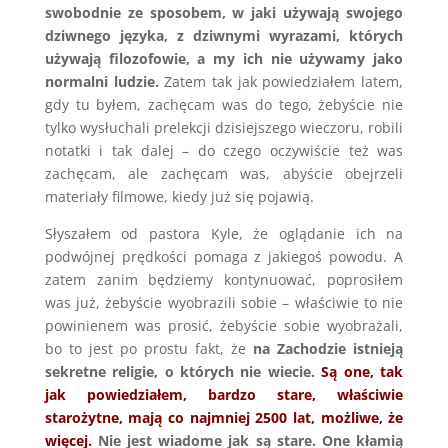
swobodnie ze sposobem, w jaki używają swojego
dziwnego języka, z dziwnymi wyrazami, których
używają filozofowie, a my ich nie używamy jako
normalni ludzie.
Zatem tak jak powiedziałem latem,
gdy tu byłem, zachęcam was do tego, żebyście nie
tylko wysłuchali prelekcji dzisiejszego wieczoru, robili
notatki i tak dalej – do czego oczywiście też was
zachęcam, ale zachęcam was, abyście obejrzeli
materiały filmowe, kiedy już się pojawią.
Słyszałem od pastora Kyle, że oglądanie ich na
podwójnej prędkości pomaga z jakiegoś powodu. A
zatem zanim będziemy kontynuować, poprosiłem
was już, żebyście wyobrazili sobie – właściwie to nie
powinienem was prosić, żebyście sobie wyobrażali,
bo to jest po prostu fakt, że
na Zachodzie istnieją
sekretne religie, o których nie wiecie.
Są one, tak
jak powiedziałem, bardzo stare, właściwie
starożytne, mają co najmniej 2500 lat, możliwe, że
więcej.
Nie jest wiadome jak są stare. One kłamią