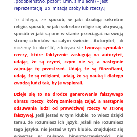
„podobieństwo, pozór”; l.mn. simulacra) – jest
reprezentacją lub imitacją osoby lub rzeczy.]
To dlatego, że
sposób, w jaki działają sekretne
religie, sposób, w jaki sekretne religie się ukrywają,
sposób w jaki są one w stanie przeciągać na swoją
stronę członków na całym świecie
…
Autorytet
, jak
możemy to określić, zdobywa się
tworząc symulakr
rzeczy, które faktycznie zasługują na autorytet,
udając, że są czymś, czym nie są, a następnie
zajmując tę przestrzeń.
Udają, że są filozofiami,
udają, że są religiami, udają, że są nauką i dlatego
zwodzą ludzi tak, by je wspierali.
Dzieje się to na drodze generowania fałszywego
obrazu rzeczy, którą zamierzają zająć, a następnie
odsuwania ludzi od prawdziwej rzeczy w stronę
fałszywej
.
Jeśli jesteś w tym klubie, to wiesz dzięki
temu, że rozumiesz ich język. Jeżeli nie rozumiesz
tego języka, nie jesteś w tym klubie.
Znajdujesz się
wówczas w pułapce hiperrzeczywistości, nie