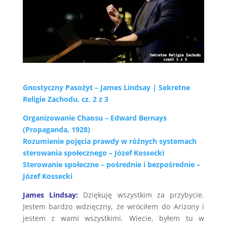
Gnostyczny Pasożyt – James Lindsay | Sekretne
Religie Zachodu, cz. 2 z 3
Organizowanie Chaosu – Edward Bernays
(Propaganda, 1928)
Rozumienie pojęcia prawdy w różnych systemach
sterowania społecznego – Józef Kossecki
Sterowanie społeczne – pośrednie i bezpośrednie –
Józef Kossecki
James Lindsay:
Dziękuję wszystkim za przybycie.
Jestem bardzo wdzięczny, że wróciłem do Arizony i
jestem z wami wszystkimi. Wiecie, byłem tu w