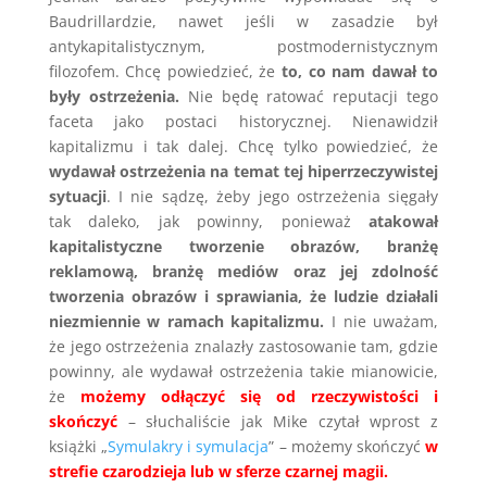
Baudrillardzie, nawet jeśli w zasadzie był
antykapitalistycznym, postmodernistycznym
filozofem. Chcę powiedzieć, że
to, co nam dawał to
były ostrzeżenia.
Nie będę ratować reputacji tego
faceta jako postaci historycznej. Nienawidził
kapitalizmu i tak dalej. Chcę tylko powiedzieć, że
wydawał ostrzeżenia na temat tej hiperrzeczywistej
sytuacji
. I nie sądzę, żeby jego ostrzeżenia sięgały
tak daleko, jak powinny, ponieważ
atakował
kapitalistyczne tworzenie obrazów, branżę
reklamową, branżę mediów oraz jej zdolność
tworzenia obrazów i sprawiania, że ludzie działali
niezmiennie w ramach kapitalizmu.
I nie uważam,
że jego ostrzeżenia znalazły zastosowanie tam, gdzie
powinny, ale wydawał ostrzeżenia takie mianowicie,
że
możemy odłączyć się od rzeczywistości i
skończyć
– słuchaliście jak Mike czytał wprost z
książki „
Symulakry i symulacja
” – możemy skończyć
w
strefie czarodzieja lub w sferze czarnej magii.