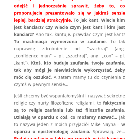
odejść i jednocześnie sprawić, żeby to, co
proponujecie prezentowało się w jakimś sensie
lepiej, bardziej atrakcyjnie.
T
o jak kant. Wiecie kim
jest kanciarz? Czy wiecie czym jest kant i kim jest
kanciarz?
Ano tak, kantuje, prawda? Czym jest kant?
To machinacja wymierzona w zaufanie.
To tak
naprawdę zdrobnienie od ”szachraj” (ang.
„confidence man” – pl. „szachraj”, ang. „con” – pl.
„kant”).
Ktoś, kto buduje zaufanie, twoje zaufanie,
tak aby mógł je niewłaściwie wykorzystać, żeby
móc cię oszukać.
A zatem mamy tu do czynienia z
czymś w pewnym sensie…
Jeśli chcemy być wspaniałomyślni i nazywać sekretne
religie czy nurty filozoficzne religiami, to
faktycznie
są to religie zaufania lub też filozofie zaufania
.
Działają w oparciu o coś, co możemy nazwać…
jak
to nazywa jeden z moich przyjaciół Mike Nayna –
w
oparciu o epistemologię zaufania.
Sprawiają, że…
Budują zaufanie w taki sam sposób, w jaki kanciarz