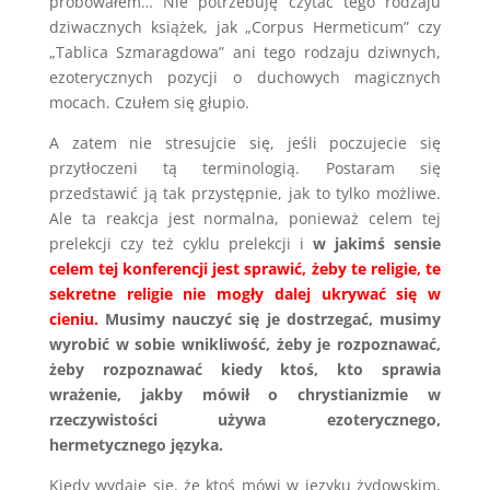
próbowałem… Nie potrzebuję czytać tego rodzaju
dziwacznych książek, jak „Corpus Hermeticum” czy
„Tablica Szmaragdowa” ani tego rodzaju dziwnych,
ezoterycznych pozycji o duchowych magicznych
mocach. Czułem się głupio.
A zatem nie stresujcie się, jeśli poczujecie się
przytłoczeni tą terminologią. Postaram się
przedstawić ją tak przystępnie, jak to tylko możliwe.
Ale ta reakcja jest normalna, ponieważ celem tej
prelekcji czy też cyklu prelekcji i
w jakimś sensie
celem tej konferencji jest sprawić, żeby te religie, te
sekretne religie nie mogły dalej ukrywać się w
cieniu.
Musimy nauczyć się je dostrzegać, musimy
wyrobić w sobie wnikliwość, żeby je rozpoznawać,
żeby rozpoznawać kiedy ktoś, kto sprawia
wrażenie, jakby mówił o chrystianizmie w
rzeczywistości używa ezoterycznego,
hermetycznego języka.
Kiedy wydaje się, że ktoś mówi w języku żydowskim,