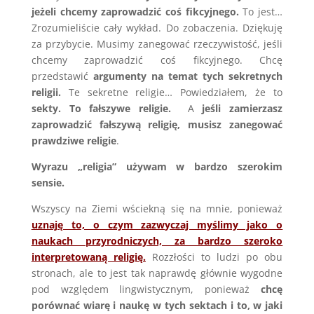
jeżeli chcemy zaprowadzić coś fikcyjnego.
To jest…
Zrozumieliście cały wykład. Do zobaczenia. Dziękuję
za przybycie. Musimy zanegować rzeczywistość, jeśli
chcemy zaprowadzić coś fikcyjnego. Chcę
przedstawić
argumenty na temat tych sekretnych
religii.
Te sekretne religie… Powiedziałem, że to
sekty.
To fałszywe religie.
A
jeśli zamierzasz
zaprowadzić fałszywą religię, musisz zanegować
prawdziwe religie
.
Wyrazu „religia” używam w bardzo szerokim
sensie.
Wszyscy na Ziemi wściekną się na mnie, ponieważ
uznaję to, o czym zazwyczaj myślimy jako o
naukach przyrodniczych, za bardzo szeroko
interpretowaną religię.
Rozzłości to ludzi po obu
stronach, ale to jest tak naprawdę głównie wygodne
pod względem lingwistycznym, ponieważ
chcę
porównać wiarę i naukę w tych sektach i to, w jaki