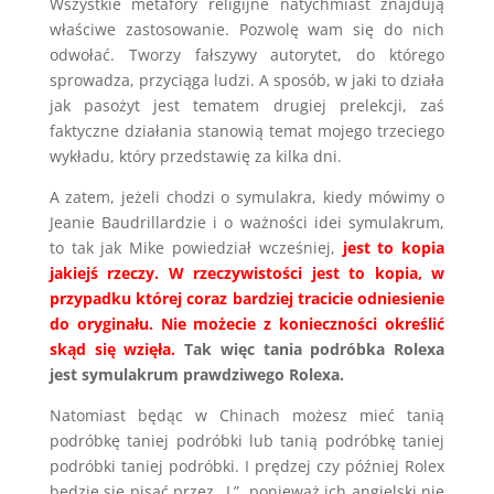
Wszystkie metafory religijne natychmiast znajdują
właściwe zastosowanie. Pozwolę wam się do nich
odwołać. Tworzy fałszywy autorytet, do którego
sprowadza, przyciąga ludzi. A sposób, w jaki to działa
jak pasożyt jest tematem drugiej prelekcji, zaś
faktyczne działania stanowią temat mojego trzeciego
wykładu, który przedstawię za kilka dni.
A zatem, jeżeli chodzi o symulakra, kiedy mówimy o
Jeanie Baudrillardzie i o ważności idei symulakrum,
to tak jak Mike powiedział wcześniej,
jest to kopia
jakiejś rzeczy. W rzeczywistości jest to kopia, w
przypadku której coraz bardziej tracicie odniesienie
do oryginału. Nie możecie z konieczności określić
skąd się wzięła.
Tak więc tania podróbka Rolexa
jest symulakrum prawdziwego Rolexa.
Natomiast będąc w Chinach możesz mieć tanią
podróbkę taniej podróbki lub tanią podróbkę taniej
podróbki taniej podróbki. I prędzej czy później Rolex
będzie się pisać przez „L”, ponieważ ich angielski nie