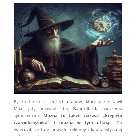
Był to trzeci z czterech etapów, które przedstawił
Mike, gdy omawiał ideę Baudrillarda tworzenia
symulakrum.
Można to także nazwać „kręgiem
czarnoksiężnika”. I można w tym utknąć
. On
twierdził, że to z powodu reklamy i kapitalistycznej