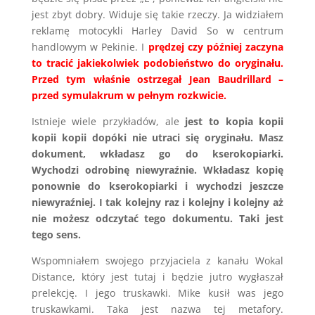
jest zbyt dobry. Widuje się takie rzeczy. Ja widziałem
reklamę motocykli Harley David So w centrum
handlowym w Pekinie. I
prędzej czy później zaczyna
to tracić jakiekolwiek podobieństwo do oryginału.
Przed tym właśnie ostrzegał Jean Baudrillard –
przed symulakrum w pełnym rozkwicie.
Istnieje wiele przykładów, ale
jest to kopia kopii
kopii kopii dopóki nie utraci się oryginału. Masz
dokument, wkładasz go do kserokopiarki.
Wychodzi odrobinę niewyraźnie. Wkładasz kopię
ponownie do kserokopiarki i wychodzi jeszcze
niewyraźniej. I tak kolejny raz i kolejny i kolejny aż
nie możesz odczytać tego dokumentu. Taki jest
tego sens.
Wspomniałem swojego przyjaciela z kanału Wokal
Distance, który jest tutaj i będzie jutro wygłaszał
prelekcję. I jego truskawki. Mike kusił was jego
truskawkami. Taka jest nazwa tej metafory.