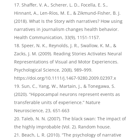
Shaffer, V. A., Scherer, L. D., Focella, E. S.,
Hinnant, A., Len-Ríos, M. E., & Zikmund-Fisher, B. J.
(2018). What Is the Story with narratives? How using
narratives in journalism changes health behavior.
Health Communication, 33(9), 1151-1157.
Speer, N. K., Reynolds, J. R., Swallow, K. M., &
Zacks, J. M. (2009). Reading Stories Activates Neural
Representations of Visual and Motor Experiences.
Psychological Science, 20(8), 989–999.
https://doi.org/10.1111/j.1467-9280.2009.02397.x
Sun, C., Yang, W., Martain, J., & Tonegawa, S.
(2020). “Hippocampal neurons represent events as
transferable units of experience.” Nature
Neuroscience, 23, 651-663
Taleb, N. N. (2007). The black swan: The impact of
the highly improbable (Vol. 2). Random house.
Beach, L. R. (2010). “The psychology of narrative