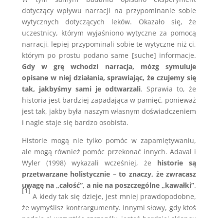
dotyczący wpływu narracji na przypominanie sobie
wytycznych dotyczących leków. Okazało się, że
uczestnicy, którym wyjaśniono wytyczne za pomocą
narracji, lepiej przypominali sobie te wytyczne niż ci,
którym po prostu podano same [suche] informacje.
Gdy w grę wchodzi narracja, mózg symuluje
opisane w niej działania, sprawiając, że czujemy się
tak, jakbyśmy sami je odtwarzali
. Sprawia to, że
historia jest bardziej zapadająca w pamięć, ponieważ
jest tak, jakby była naszym własnym doświadczeniem
i nagle staje się bardzo osobista.
Historie mogą nie tylko pomóc w zapamiętywaniu,
ale mogą również pomóc przekonać innych. Adaval i
Wyler (1998) wykazali wcześniej, że
historie są
przetwarzane holistycznie – to znaczy, że zwracasz
uwagę na „całość”, a nie na poszczególne „kawałki”
.
[1]
A kiedy tak się dzieje, jest mniej prawdopodobne,
że wymyślisz kontrargumenty. Innymi słowy, gdy ktoś