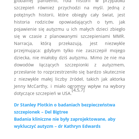
globalnej pandemii, rola historii w przypadku
szczepień również przychodzi na myśl. Jedną z
potężnych historii, które obiegły cały świat, jest
historia rodziców opowiadających o tym, jak
pojawienie się autyzmu u ich małych dzieci zbiegło
się w czasie z planowanymi szczepieniami MMR.
Narracja, którą przekazują, jest niezwykle
przejmująca: gdybym tylko nie zaszczepił mojego
dziecka, nie miałoby dziś autyzmu. Mimo że nie ma
dowodów łączących szczepionki z autyzmem,
przesłanie to rozprzestrzeniło się bardzo skutecznie
z niezwykle małej liczby źródeł, takich jak aktorka
Jenny McCarthy, i miało ogromny wpływ na wybory
[4,5,7]
dotyczące szczepień w USA.
Dr Stanley Plotkin o badaniach bezpieczeństwa
szczepionek – Del Bigtree
Badania kliniczne nie były zaprojektowane, aby
wykluczyć autyzm – dr Kathryn Edwards