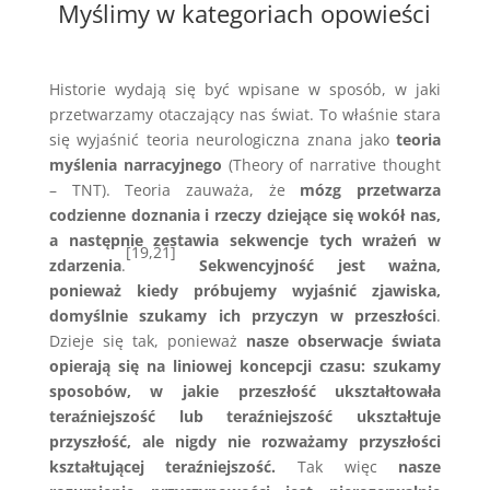
Myślimy w kategoriach opowieści
Historie wydają się być wpisane w sposób, w jaki
przetwarzamy otaczający nas świat. To właśnie stara
się wyjaśnić teoria neurologiczna znana jako
teoria
myślenia narracyjnego
(Theory of narrative thought
– TNT). Teoria zauważa, że
mózg przetwarza
codzienne doznania i rzeczy dziejące się wokół nas,
a następnie zestawia sekwencje tych wrażeń w
[19,21]
zdarzenia
.
Sekwencyjność jest ważna,
ponieważ kiedy próbujemy wyjaśnić zjawiska,
domyślnie szukamy ich przyczyn w przeszłości
.
Dzieje się tak, ponieważ
nasze obserwacje świata
opierają się na liniowej koncepcji czasu: szukamy
sposobów, w jakie przeszłość ukształtowała
teraźniejszość lub teraźniejszość ukształtuje
przyszłość, ale nigdy nie rozważamy przyszłości
kształtującej teraźniejszość.
Tak więc
nasze