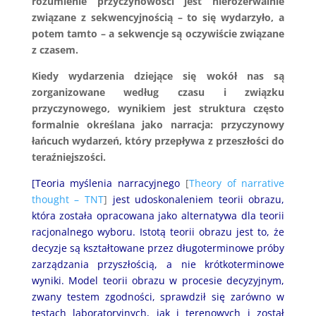
rozumienie przyczynowości jest nierozerwalnie
związane z sekwencyjnością – to się wydarzyło, a
potem tamto – a sekwencje są oczywiście związane
z czasem.
Kiedy wydarzenia dziejące się wokół nas są
zorganizowane według czasu i związku
przyczynowego, wynikiem jest struktura często
formalnie określana jako narracja: przyczynowy
łańcuch wydarzeń, który przepływa z przeszłości do
teraźniejszości.
[Teoria myślenia narracyjnego
[
Theory of narrative
thought – TNT
]
jest udoskonaleniem teorii obrazu,
która została opracowana jako alternatywa dla teorii
racjonalnego wyboru. Istotą teorii obrazu jest to, że
decyzje są kształtowane przez długoterminowe próby
zarządzania przyszłością, a nie krótkoterminowe
wyniki. Model teorii obrazu w procesie decyzyjnym,
zwany testem zgodności, sprawdził się zarówno w
testach laboratoryjnych, jak i terenowych i został