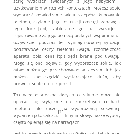
serię wydarzeń związanych z jego nabyciem i
użytkowaniem w różnych kontekstach. Możesz sobie
wyobrazić odwiedzanie wielu sklepów, kupowanie
telefonu, czytanie jego instrukcji obsługi, zabawę z
jego funkcjami, zabieranie go na wakacje i
rejestrowanie za jego pomocą pięknych wspomnień. I
oczywiście, podczas tej wyimaginowanej sytuacji,
podstawowe cechy telefonu (waga, rozdzielczość
aparatu, opis, cena itp.) będą brane pod uwagę.
Mogą się one pojawić, gdy wyobrażasz sobie, jak
łatwo można go przechowywać w kieszeni lub jak
możesz zaoszczędzić wystarczająco dużo, aby
pozwolić sobie na to z pensji.
Tak więc ostateczna decyzja o zakupie może nie
opierać się wyłącznie na konkretnych cechach
telefonu, ale raczej na wyobrażonej sekwencji
[1]
wydarzeń jako całości.
Innymi słowy, nasze wybory
często opierają się na narracjach.
Jest to prawdopodobnie to, co GoPro robi tak dobrze.