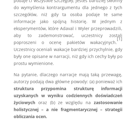
podaje ci wszystkie szczegóły, jesteś bardziej skłonny
do wymyślenia kontrargumentu dla jednego z tych
szczegółów, niż gdy ta osoba podaje te same
informacje jako spójną historię. W jednym z
eksperymentów, które Adaval i Wyler przeprowadzili,
aby to zademonstrować, uczestnicy zostali
[1]
poproszeni o ocenę pakietów wakacyjnych.
Uczestnicy oceniali wakacje bardziej przychylnie, gdy
były one opisane w narracji, niż gdy ich cechy były po
prostu wymienione.
Na pytanie, dlaczego narracje mają taką przewagę,
autorzy podają dwa główne powody: (a) ponieważ ich
struktura przypomina strukturę informacji
uzyskanych w wyniku codziennych doświadczeń
życiowych
oraz (b) ze względu na
zastosowanie
holistycznej – a nie fragmentarycznej – strategii
obliczania ocen.