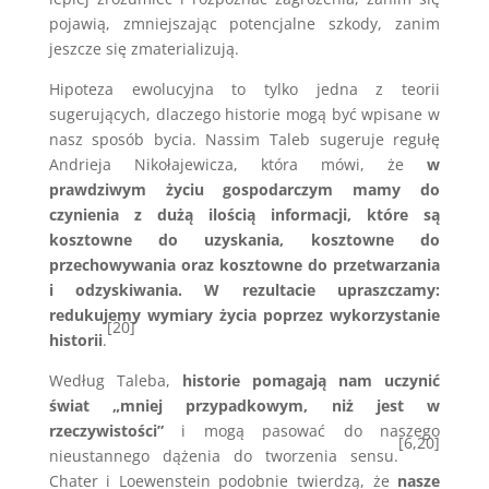
pojawią, zmniejszając potencjalne szkody, zanim
jeszcze się zmaterializują.
Hipoteza ewolucyjna to tylko jedna z teorii
sugerujących, dlaczego historie mogą być wpisane w
nasz sposób bycia. Nassim Taleb sugeruje regułę
Andrieja Nikołajewicza, która mówi, że
w
prawdziwym życiu gospodarczym mamy do
czynienia z dużą ilością informacji, które są
kosztowne do uzyskania, kosztowne do
przechowywania oraz kosztowne do przetwarzania
i odzyskiwania. W rezultacie upraszczamy:
redukujemy wymiary życia poprzez wykorzystanie
[20]
historii
.
Według Taleba,
historie pomagają nam uczynić
świat „mniej przypadkowym, niż jest w
rzeczywistości”
i mogą pasować do naszego
[6,20]
nieustannego dążenia do tworzenia sensu.
Chater i Loewenstein podobnie twierdzą, że
nasze