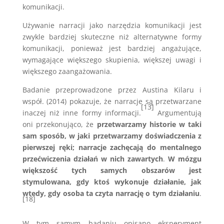
komunikacji.
Używanie narracji jako narzędzia komunikacji jest
zwykle bardziej skuteczne niż alternatywne formy
komunikacji, ponieważ jest bardziej angażujące,
wymagające większego skupienia, większej uwagi i
większego zaangażowania.
Badanie przeprowadzone przez Austina Kilaru i
współ. (2014) pokazuje, że narracje są przetwarzane
[13]
inaczej niż inne formy informacji.
Argumentują
oni przekonująco, że
przetwarzamy historie w taki
sam sposób, w jaki przetwarzamy doświadczenia z
pierwszej ręki; narracje zachęcają do mentalnego
przećwiczenia działań w nich zawartych
.
W mózgu
większość tych samych obszarów jest
stymulowana, gdy ktoś wykonuje działanie, jak
wtedy, gdy osoba ta czyta narrację o tym działaniu
.
[18]
W tym samym badaniu opisano eksperyment