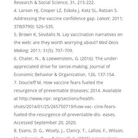
Research & Social Science, 31, 215-222.
Larson HJ, Cooper LZ, Eskola J, Katz SL, Ratzan S.
Addressing the vaccine confidence gap.
Lancet
. 2011;
378(9790): 526–535.
Brown K, Sevdalis N. Lay vaccination narratives on
the web: are they worth worrying about?
Med Decis
Making
. 2011; 31(5): 707–709.
Chater, N., & Loewenstein, G. (2016). The under-
appreciated drive for sense-making. Journal of
Economic Behavior & Organization, 126, 137-154.
Doucleff M. How vaccine fears fueled the
resurgence of preventable diseases; 2014. Available
at http://www.npr. org/sections/health-
shots/2014/01/25/265750719/how-vac- cine-fears-
fueled-the-resurgence-of-preventable-dis- eases.
Accessed September 20, 2020.
Evans, D. G., Wisely, J., Clancy, T., Lalloo, F., Wilson,