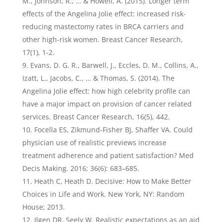
M., Johnson, R., … & Howell, A. (2015). Longer term
effects of the Angelina Jolie effect: increased risk-
reducing mastectomy rates in BRCA carriers and
other high-risk women. Breast Cancer Research,
17(1), 1-2.
Evans, D. G. R., Barwell, J., Eccles, D. M., Collins, A.,
Izatt, L., Jacobs, C., … & Thomas, S. (2014). The
Angelina Jolie effect: how high celebrity profile can
have a major impact on provision of cancer related
services. Breast Cancer Research, 16(5), 442.
Focella ES, Zikmund-Fisher BJ, Shaffer VA. Could
physician use of realistic previews increase
treatment adherence and patient satisfaction? Med
Decis Making. 2016; 36(6): 683–685.
Heath C, Heath D. Decisive: How to Make Better
Choices in Life and Work. New York, NY: Random
House; 2013.
Ilgen DR, Seely W. Realistic expectations as an aid