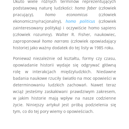
Ukuto wiele różnych terminów reprezentujących
podstawową naturę ludzkości:
homo faber
(człowiek
pracujący),
homo economicus
(człowiek
ekonomiczny/racjonalny),
homo politicus
(człowiek
zainteresowany polityką) i oczywiście homo sapiens
(człowiek rozumny). Walter R. Fisher, naukowiec,
zaproponował
homo narrans
(człowiek opowiadający
historie) jako ważny dodatek do tej listy w 1985 roku.
Ponieważ niezależnie od kształtu, formy czy czasu,
opowiadanie historii wydaje się odgrywać główną
rolę w interakcjach międzyludzkich. Niedawne
badania naukowe rzuciły światło na moc opowieści w
determinowaniu ludzkich zachowań. Nawet teraz
wciąż jesteśmy zaskakiwani prawdziwym zakresem,
w jakim historie mają wpływ na nasze codzienne
życie. Niniejszy artykuł jest próbą podzielenia się
tym, co do tej pory wiemy o opowieściach.