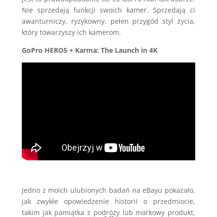
Nie sprzedają funkcji swoich kamer. Sprzedają ci
awanturniczy, ryzykowny, pełen przygód styl życia,
który towarzyszy ich kamerom.
GoPro HERO5 + Karma: The Launch in 4K
Jedno z moich ulubionych badań na eBayu pokazało,
jak zwykłe opowiedzenie historii o przedmiocie,
takim jak pamiątka z podróży lub markowy produkt,