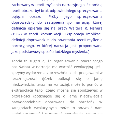
zachowany w teorii myślenia narracyjnego. Słabością
teorii obrazu był brak odpowiedniego sprecyzowania
pojęcia obrazu. Próby jego sprecyzowania
doprowadziły do zastąpienia go narracją, której
definicja opierała się na pracy Waltera R. Fishera
(1987) w teorii komunikacji. Eksploracja implikacji
definicji doprowadziła do powstania teorii myślenia
narracyjnego, w której narracja jest proponowana
jako podstawowy sposób ludzkiego myślenia.]
Teoria ta sugeruje, że organizowanie otaczającego
nas świata w narracje ma wartość ewolucyjną. Jeśli
łączymy wydarzenia z przeszłości z ich przejawami w
teraźniejszości (Józek potknął się o jamę
niedźwiedzia, teraz ma kontuzję), może to pomóc w
ekstrapolacji tego, czego można się spodziewać w
przyszłości (potknięcie się o jamę niedźwiedzia
prawdopodobnie doprowadzi do obrażeń). W
kategoriach ewolucyjnych może to pozwolić nam
lepiej zrozumieć i rozpoznać zagrożenia, zanim się