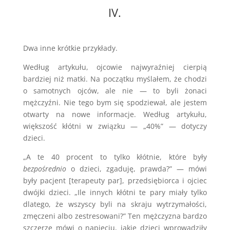
IV.
Dwa inne krótkie przykłady.
Według artykułu, ojcowie najwyraźniej cierpią
bardziej niż matki. Na początku myślałem, że chodzi
o samotnych ojców, ale nie — to byli żonaci
mężczyźni. Nie tego bym się spodziewał, ale jestem
otwarty na nowe informacje. Według artykułu,
większość kłótni w związku — „40%” — dotyczy
dzieci.
„A te 40 procent to tylko kłótnie, które były
bezpośrednio
o dzieci, zgaduję, prawda?” — mówi
były pacjent [terapeuty par], przedsiębiorca i ojciec
dwójki dzieci. „Ile innych kłótni te pary miały tylko
dlatego, że wszyscy byli na skraju wytrzymałości,
zmęczeni albo zestresowani?” Ten mężczyzna bardzo
szczerze mówi o napięciu, jakie dzieci wprowadziły