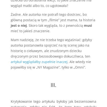
dziecka do odrabiania lekcji, to jakie znaczenie ma
wygląd matki albo to, co ugotowała?
Żadne. Ale autorka nie potrafi tego dostrzec, bo
główną postacią w tym „filmie” jest mama, ta historia
jest o niej
. Skoro tak wygląda, to z pewnością
musi
mieć to jakieś znaczenie.
Mam nadzieję, że nie trzeba tego wyjaśniać: gdyby
autorka postanowiła spojrzeć na tę scenę jako na
historię o ciekawym, ale znudzonym dziecku
dręczonym przez bezosobowego dokuczliwca, ten
artykuł wyglądałby zupełnie inaczej
. Ale wtedy nie
pojawiłby się w „NY Magazine”, tylko w „Omni”.
III.
Krytykowanie tego artykułu byłoby jak bezsensowna
eutanazja, gdyby nie fakt, że tego typu artykuły