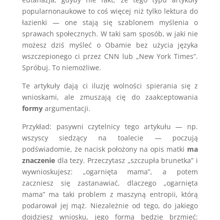
popularnonaukowe to coś więcej niż tylko lektura do
łazienki — one stają się szablonem myślenia o
sprawach społecznych. W taki sam sposób, w jaki nie
możesz dziś myśleć o Obamie bez użycia języka
wszczepionego ci przez CNN lub „New York Times”.
Spróbuj. To niemożliwe.
Te artykuły dają ci iluzję wolności spierania się z
wnioskami, ale zmuszają cię do zaakceptowania
formy
argumentacji.
Przykład: pasywni czytelnicy tego artykułu — np.
wszyscy siedzący na toalecie — poczują
podświadomie, że nacisk położony na opis matki
ma
znaczenie
dla tezy. Przeczytasz „szczupła brunetka” i
wywnioskujesz: „ogarnięta mama”, a potem
zaczniesz się zastanawiać, dlaczego „ogarnięta
mama” ma taki problem z maszyną entropii, którą
podarował jej mąż. Niezależnie od tego, do jakiego
dojdziesz wniosku, jego forma będzie brzmieć: