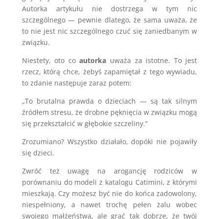
Autorka artykułu nie dostrzega w tym nic
szczególnego — pewnie dlatego, że sama uważa, że
to nie jest nic szczególnego czuć się zaniedbanym w
związku.
Niestety, oto co
autorka
uważa za istotne. To jest
rzecz, którą chce, żebyś zapamiętał z tego wywiadu,
to zdanie następuje zaraz potem:
„To brutalna prawda o dzieciach — są tak silnym
źródłem stresu, że drobne pęknięcia w związku mogą
się przekształcić w głębokie szczeliny.”
Zrozumiano? Wszystko działało, dopóki nie pojawiły
się dzieci.
Zwróć też uwagę na arogancję rodziców w
porównaniu do modeli z katalogu Catimini, z którymi
mieszkają. Czy możesz być nie do końca zadowolony,
niespełniony, a nawet trochę pełen żalu wobec
swojego małżeństwa, ale grać tak dobrze, że twój