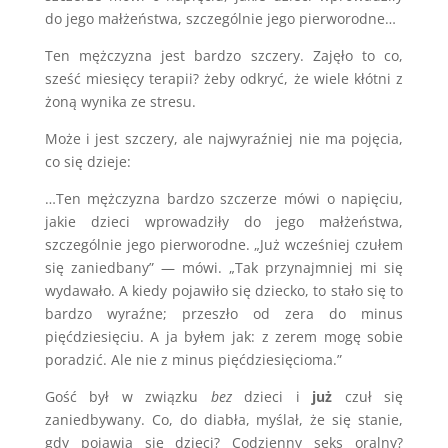
do jego małżeństwa, szczególnie jego pierworodne…
Ten mężczyzna jest bardzo szczery. Zajęło to co,
sześć miesięcy terapii? żeby odkryć, że wiele kłótni z
żoną wynika ze stresu.
Może i jest szczery, ale najwyraźniej nie ma pojęcia,
co się dzieje:
…Ten mężczyzna bardzo szczerze mówi o napięciu,
jakie dzieci wprowadziły do jego małżeństwa,
szczególnie jego pierworodne. „Już wcześniej czułem
się zaniedbany” — mówi. „Tak przynajmniej mi się
wydawało. A kiedy pojawiło się dziecko, to stało się to
bardzo wyraźne; przeszło od zera do minus
pięćdziesięciu. A ja byłem jak: z zerem mogę sobie
poradzić. Ale nie z minus pięćdziesięcioma.”
Gość był w związku
bez
dzieci i
już
czuł się
zaniedbywany. Co, do diabła, myślał, że się stanie,
gdy pojawią się dzieci? Codzienny seks oralny?