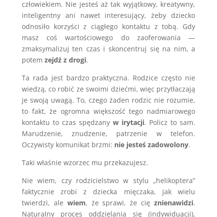
człowiekiem. Nie jesteś aż tak wyjątkowy, kreatywny,
inteligentny ani nawet interesujący, żeby dziecko
odnosiło korzyści z ciągłego kontaktu z tobą. Gdy
masz coś wartościowego do zaoferowania —
zmaksymalizuj ten czas i skoncentruj się na nim, a
potem
zejdź z drogi
.
Ta rada jest bardzo praktyczna. Rodzice często nie
wiedzą, co robić ze swoimi dziećmi, więc przytłaczają
je swoją uwagą. To, czego żaden rodzic nie rozumie,
to fakt, że ogromna większość tego nadmiarowego
kontaktu to czas spędzany
w irytacji
. Policz to sam.
Marudzenie, znudzenie, patrzenie w telefon.
Oczywisty komunikat brzmi:
nie jesteś zadowolony
.
Taki właśnie wzorzec mu przekazujesz.
Nie wiem, czy rodzicielstwo w stylu „helikoptera”
faktycznie zrobi z dziecka mięczaka, jak wielu
twierdzi, ale
wiem
, że sprawi, że cię
znienawidzi
.
Naturalny proces oddzielania się (indywiduacji),