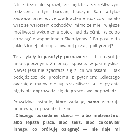
Nic z tego nie sprawi, że będziesz szczęśliwszym
rodzicem, a tym bardziej lepszym. Sam artykuł
zauważa przecież, że „zadowolenie rodziców malało
wraz ze wzrostem dochodów, mimo że mieli większe
możliwości wykupienia opieki nad dziećmi.” Więc po
co w ogóle wspominać o Skandynawii? Bo pasuje do
jakiejś innej, niedopracowanej pozycji politycznej?
Te artykuły to
pasożyty poznawcze
— i to czyni je
niebezpiecznymi. Zmieniają sposób, w jaki myślisz.
Nawet jeśli nie zgadzasz się z ich wnioskami, i tak
podejdziesz do problemu z pytaniem: „dlaczego
ogarnięte mamy nie są szczęśliwe?” A to pytanie
nigdy nie doprowadzi cię do prawdziwej odpowiedzi.
Prawdziwe pytanie, które zadając,
samo
generuje
poprawną odpowiedź, brzmi:
„Dlaczego posiadanie dzieci — albo małżeństwo,
albo lepsza praca, albo seks, albo cokolwiek
innego, co próbuję osiągnąć — nie daje mi