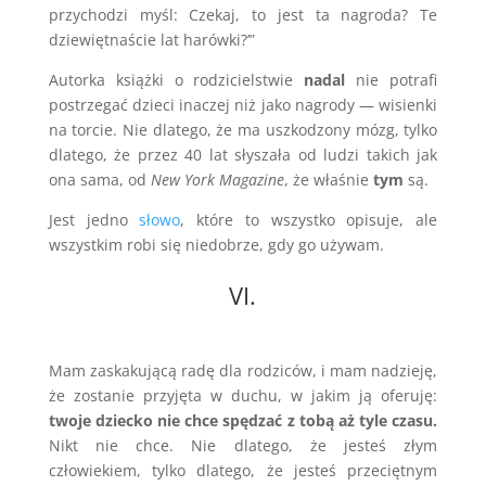
przychodzi myśl: Czekaj, to jest ta nagroda? Te
dziewiętnaście lat harówki?’”
Autorka książki o rodzicielstwie
nadal
nie potrafi
postrzegać dzieci inaczej niż jako nagrody — wisienki
na torcie. Nie dlatego, że ma uszkodzony mózg, tylko
dlatego, że przez 40 lat słyszała od ludzi takich jak
ona sama, od
New York Magazine
, że właśnie
tym
są.
Jest jedno
słowo
, które to wszystko opisuje, ale
wszystkim robi się niedobrze, gdy go używam.
VI.
Mam zaskakującą radę dla rodziców, i mam nadzieję,
że zostanie przyjęta w duchu, w jakim ją oferuję:
twoje dziecko nie chce spędzać z tobą aż tyle czasu.
Nikt nie chce. Nie dlatego, że jesteś złym
człowiekiem, tylko dlatego, że jesteś przeciętnym