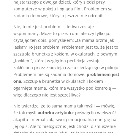
najstarszego z dwojga dzieci, który siedzi przy
komputerze w pokoju i ogląda film. Problemem są
zadania domowe, których jeszcze nie odrobił.
Nie, to nie jest problem — ledwo zostaje
wspomniany. Może to przez rum, ale czy tylko ja,
czytając ten opis, pomyślałem: „ta mama brzmi jak
laska”?
To
jest problem. Problemem jest to, że jest to
szczupła brunetka z kokiem, w okularach, z pewnym
„lookiem”, której względna perfekcja zostaje
zakłócona przez złodzieja czasu siedzącego w pokoju.
Problemem nie są zadania domowe,
problemem jest
ona
. Szczupła brunetka w okularach i kokiem =
ogarnięta mama, która ma wszystko pod kontrolą —
więc dlaczego nie jest szczęśliwa?
Nie twierdzę, że to sama mama tak myśli — mówię,
że tak myśli
autorka artykułu
; poświęciła większość
akapitu i niemal całą swoją emocjonalną energię na
jej opis. Ale to nielogiczne: jeśli chodzi o zmuszenie