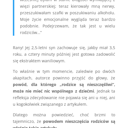
więzi partnerskiej; teraz kierowały mną nerwy,
przeszukiwałam szafki w poszukiwaniu alkoholu.
Moje życie emocjonalne wygląda teraz bardzo
podobnie. Podejrzewam, że tak jest u wielu
rodziców…”
Rany! Jej 2,5-letni syn zachowuje się, jakby miał 3,5
roku, a cztery minuty później jest gotowa zadowolić
się ekstraktem waniliowym.
To właśnie w tym momencie, zaledwie po dwóch
akapitach, autorce powinno przyjść do głowy, że
powód, dla którego „rodzice są nieszczęśliwi”,
może nie mieć nic wspólnego z dziećmi
. Jednak ta
refleksja zdecydowanie nie pojawia się ani u niej, ani
u kogokolwiek związanego z artykułem.
Dlatego można powiedzieć, choć brzmi to
tajemniczo, że
powodem nieszczęścia rodziców są
właśnie takie artykuły
.