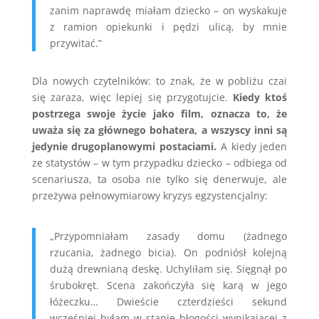
zanim naprawdę miałam dziecko – on wyskakuje
z ramion opiekunki i pędzi ulicą, by mnie
przywitać.”
Dla nowych czytelników: to znak, że w pobliżu czai
się zaraza, więc lepiej się przygotujcie.
Kiedy ktoś
postrzega swoje życie jako film, oznacza to, że
uważa się za głównego bohatera, a wszyscy inni są
jedynie drugoplanowymi postaciami.
A kiedy jeden
ze statystów – w tym przypadku dziecko – odbiega od
scenariusza, ta osoba nie tylko się denerwuje, ale
przeżywa pełnowymiarowy kryzys egzystencjalny:
„Przypomniałam zasady domu (żadnego
rzucania, żadnego bicia). On podniósł kolejną
dużą drewnianą deskę. Uchyliłam się. Sięgnął po
śrubokręt. Scena zakończyła się karą w jego
łóżeczku… Dwieście czterdzieści sekund
wcześniej byłam w stanie błogości wynikającej z