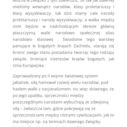
Można w związku z tym stwierdzić, że tak jak dawniej
mieliśmy wewnątrz narodów, klasy proletariuszy i
klasy wyzyskiwaczy, tak dziś mamy całe narody
proletariuszy i narody wyzyskiwaczy, a walka między
nimi będzie w nadchodzącym okresie główną
płaszczyzną walki narodowo społecznej alias
narodowo- klasowej . Świadome tego warstwy
panujące w bogatych krajach Zachodu, starają się
bronić swego stanu posiadania tworząc tego rodzaju
związki, broniące interesów krajów bogatych, jak
Unia Europejska.
Zaprowadzony po II wojnie światowej system
jałtański, siłą hamował rozwój wielu narodów, pod
hasłem walki z nacjonalizmem, nic więc dziwnego, że
po jego upadku, sprzeczności między
poszczególnymi narodami wybuchają ze zdwojoną
siłą – zwłaszcza tam, gdzie pokrywają się ze
sprzecznościami między różnymi cywilizacjami, jak to
ma miejsce np. na terenach dawnego Związku