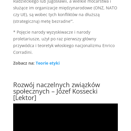
Radzieckiego lub Jugosławii, a wielkie mocarstwa i
służące im organizacje międzynarodowe (ONZ, NATO
czy UE), są wobec tych konfliktów na dłuższą
(strategiczną) metę bezradne”’.
* Pojęcie narody wyzyskiwacze i narody
proletariusze, użył po raz pierwszy główny
przywódca i teoretyk włoskiego nacjonalizmu Enrico
Corradini.
Zobacz na:
Teorie etyki
Rozwój naczelnych związków
społecznych – Józef Kossecki
[Lektor]