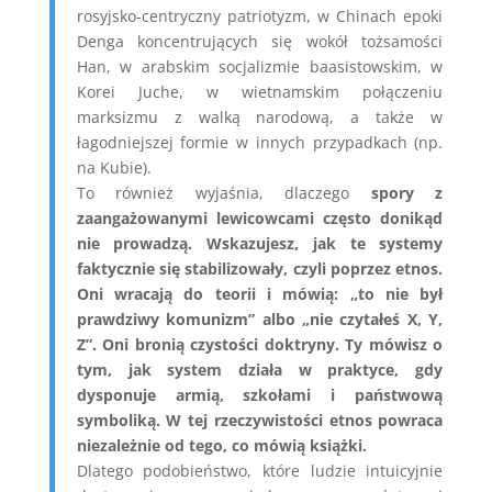
rosyjsko-centryczny patriotyzm, w Chinach epoki
Denga koncentrujących się wokół tożsamości
Han, w arabskim socjalizmie baasistowskim, w
Korei Juche, w wietnamskim połączeniu
marksizmu z walką narodową, a także w
łagodniejszej formie w innych przypadkach (np.
na Kubie).
To również wyjaśnia, dlaczego
spory z
zaangażowanymi lewicowcami często donikąd
nie prowadzą.
Wskazujesz, jak te systemy
faktycznie się stabilizowały, czyli poprzez etnos.
Oni wracają do teorii i mówią: „to nie był
prawdziwy komunizm” albo „nie czytałeś X, Y,
Z”. Oni bronią czystości doktryny. Ty mówisz o
tym, jak system działa w praktyce, gdy
dysponuje armią, szkołami i państwową
symboliką. W tej rzeczywistości etnos powraca
niezależnie od tego, co mówią książki.
Dlatego podobieństwo, które ludzie intuicyjnie