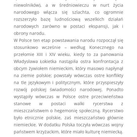
niewolników), a w średniowieczu w nurt życia
narodowego włącza się szlachta, co ogromnie
rozszerzyło bazę ludnościową wszelkich działań
narodowych zarówno w postaci ekspansji, jak i
obrony narodu.
W Polsce ten etap powstawania narodu rozpoczął się
stosunkowo wcześnie – według Konecznego na
przełomie XIII i XIV wieku, kiedy to za panowania
Władysława Łokietka nastąpiła ostra konfrontacja z
obcym żywiołem niemieckim, który masowo napłynął
na ziemie polskie; powstały wówczas ostre konflikty
na tle językowym i politycznym, które przyspieszyły
rozwój polskiej świadomości narodowej. Ponadto
wystąpiły wówczas w Polsce ostre przeciwieństwa
stanowe w postaci walki rycerstwa z
mieszczaństwem o hegemonię społeczną. Rycerstwo
było etnicznie polskie, zaś mieszczaństwo głównie
niemieckie. W dodatku Polska toczyła wówczas wojny
państwem krzyżackim, które miało kulturę niemiecką.