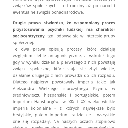
związków społecznych – od rodziny aż po naród i
ewentualne związki ponadnarodowe.
Drugie prawo stwierdza, że wspomniany proces
przystosowania psychiki ludzkiej ma charakter
socjocentryczny
, tzn. odbywa się w interesie grupy
społecznej.
Te dwa prawa opisują procesy, które działają
względem siebie antagonistycznie, a wskutek tego
gdy w wyniku działania pierwszego z nich powstają
związki społeczne, które stają się zbyt wielkie,
działanie drugiego z nich prowadzi do ich rozpadu.
Dlatego najpierw powstawały imperia takie jak
Aleksandra Wielkiego, starożytnego Rzymu, w
średniowieczu hiszpańskie i portugalskie, potem
imperium Habsburgów, w XIX i XX wieku wielkie
imperia kolonialne – z których największe było
brytyjskie, potem imperium radzieckie i wszystkie
one się rozpadały. Na naszych oczach stopniowo
słabnie neokolonialne imperium amerykańskie.