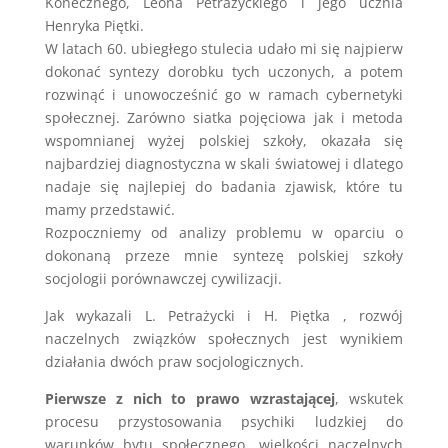
Konecznego, Leona Petrażyckiego i jego ucznia
Henryka Piętki.
W latach 60. ubiegłego stulecia udało mi się najpierw
dokonać syntezy dorobku tych uczonych, a potem
rozwinąć i unowocześnić go w ramach cybernetyki
społecznej. Zarówno siatka pojęciowa jak i metoda
wspomnianej wyżej polskiej szkoły, okazała się
najbardziej diagnostyczna w skali światowej i dlatego
nadaje się najlepiej do badania zjawisk, które tu
mamy przedstawić.
Rozpoczniemy od analizy problemu w oparciu o
dokonaną przeze mnie syntezę polskiej szkoły
socjologii porównawczej cywilizacji.
Jak wykazali L. Petrażycki i H. Piętka , rozwój
naczelnych związków społecznych jest wynikiem
działania dwóch praw socjologicznych.
Pierwsze z nich to prawo wzrastającej
, wskutek
procesu przystosowania psychiki ludzkiej do
warunków bytu społecznego, wielkości naczelnych