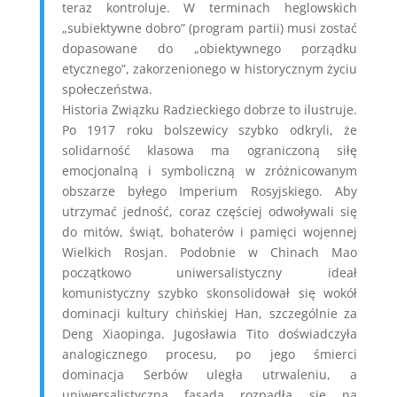
teraz kontroluje. W terminach heglowskich
„subiektywne dobro” (program partii) musi zostać
dopasowane do „obiektywnego porządku
etycznego”, zakorzenionego w historycznym życiu
społeczeństwa.
Historia Związku Radzieckiego dobrze to ilustruje.
Po 1917 roku bolszewicy szybko odkryli, że
solidarność klasowa ma ograniczoną siłę
emocjonalną i symboliczną w zróżnicowanym
obszarze byłego Imperium Rosyjskiego. Aby
utrzymać jedność, coraz częściej odwoływali się
do mitów, świąt, bohaterów i pamięci wojennej
Wielkich Rosjan. Podobnie w Chinach Mao
początkowo uniwersalistyczny ideał
komunistyczny szybko skonsolidował się wokół
dominacji kultury chińskiej Han, szczególnie za
Deng Xiaopinga. Jugosławia Tito doświadczyła
analogicznego procesu, po jego śmierci
dominacja Serbów uległa utrwaleniu, a
uniwersalistyczna fasada rozpadła się na