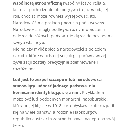
wspólnotą etnograficzną
(wspólny język, religia,
kultura, pochodzenie nie odgrywa tu już wiodącej
roli, chociaż może również występować, itp.).
Narodowość nie posiada poczucia państwowego.
Narodowości mogły podlegać różnym władcom i
należeć do różnych państw, nie dążąc do posiadania
swego własnego.
Nie należy mylić pojęcia narodowości z pojęciem
narodu, które w polskiej socjologii porównawczej
cywilizacji zostały precyzyjnie zdefiniowane i
rozróżnione.
Lud jest to zespół szczepów lub narodowości
stanowiący ludność jednego państwa, nie
koniecznie identyfikując się z nim.
Przykładem
może być lud poddanych monarchii habsburskiej,
który po jej klęsce w 1918 roku błyskawicznie rozpadł
się na wiele państw, a rodzinie Habsburgów
republika austriacka zabroniła nawet wstępu na swój
teren.