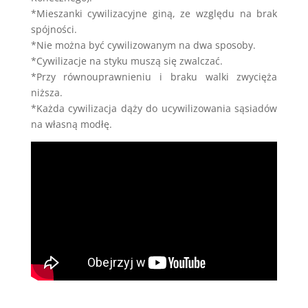
*Mieszanki cywilizacyjne giną, ze względu na brak
spójności.
*Nie można być cywilizowanym na dwa sposoby.
*Cywilizacje na styku muszą się zwalczać.
*Przy równouprawnieniu i braku walki zwycięża
niższa.
*Każda cywilizacja dąży do ucywilizowania sąsiadów
na własną modłę.