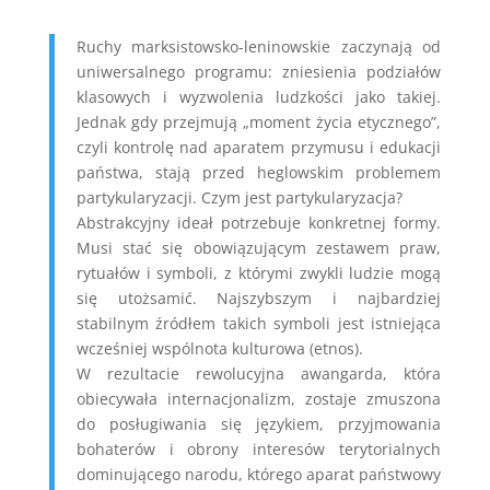
Ruchy marksistowsko-leninowskie zaczynają od
uniwersalnego programu: zniesienia podziałów
klasowych i wyzwolenia ludzkości jako takiej.
Jednak gdy przejmują „moment życia etycznego”,
czyli kontrolę nad aparatem przymusu i edukacji
państwa, stają przed heglowskim problemem
partykularyzacji. Czym jest partykularyzacja?
Abstrakcyjny ideał potrzebuje konkretnej formy.
Musi stać się obowiązującym zestawem praw,
rytuałów i symboli, z którymi zwykli ludzie mogą
się utożsamić. Najszybszym i najbardziej
stabilnym źródłem takich symboli jest istniejąca
wcześniej wspólnota kulturowa (etnos).
W rezultacie rewolucyjna awangarda, która
obiecywała internacjonalizm, zostaje zmuszona
do posługiwania się językiem, przyjmowania
bohaterów i obrony interesów terytorialnych
dominującego narodu, którego aparat państwowy