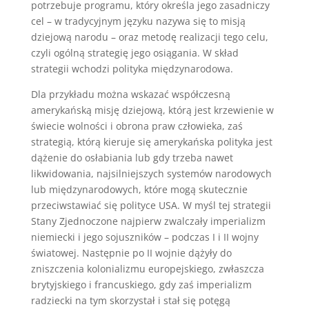
potrzebuje programu, który określa jego zasadniczy
cel – w tradycyjnym języku nazywa się to misją
dziejową narodu – oraz metodę realizacji tego celu,
czyli ogólną strategię jego osiągania. W skład
strategii wchodzi polityka międzynarodowa.
Dla przykładu można wskazać współczesną
amerykańską misję dziejową, którą jest krzewienie w
świecie wolności i obrona praw człowieka, zaś
strategią, którą kieruje się amerykańska polityka jest
dążenie do osłabiania lub gdy trzeba nawet
likwidowania, najsilniejszych systemów narodowych
lub międzynarodowych, które mogą skutecznie
przeciwstawiać się polityce USA. W myśl tej strategii
Stany Zjednoczone najpierw zwalczały imperializm
niemiecki i jego sojuszników – podczas I i II wojny
światowej. Następnie po II wojnie dążyły do
zniszczenia kolonializmu europejskiego, zwłaszcza
brytyjskiego i francuskiego, gdy zaś imperializm
radziecki na tym skorzystał i stał się potęgą