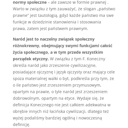
normy społeczne
– ale zawsze w formie prawnej .
Warto w związku z tym zauważyć, że slogan „państwo
prawne” jest tautologią, gdyż każde państwo ma swe
funkcje w dziedzinie stanowienia i stosowania
prawa, zatem jest państwem prawnym.
Naród jest to naczelny związek społeczny
różnokrewny, obejmujący swymi funkcjami całość
życia społecznego, a w tym przede wszystkim
porządek etyczny.
W związku z tym F. Koneczny
określa naród jako zrzeszenie cywilizacyjne,
posiadające ojczyznę i język ojczysty oraz mający cele
spoza materialnej walki o byt, podkreśla przy tym, że
o ile państwo jest zrzeszeniem przymusowym,
opartym na prawie, o tyle naród jest zrzeszeniem
dobrowolnym, opartym na etyce. Wydaje się, że
definicja Konecznego nie jest całkiem adekwatna w
obrębie innych niż łacińska cywilizacji, dlatego też
wyżej podaliśmy bardziej ogólną i nowoczesną
definicję.