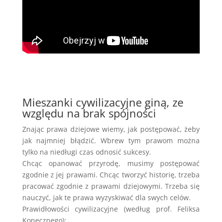
Mieszanki cywilizacyjne giną, ze
względu na brak spójności
Znając prawa dziejowe wiemy, jak postępować, żeby
jak najmniej błądzić. Wbrew tym prawom można
tylko na niedługi czas odnosić sukcesy.
Chcąc opanować przyrodę, musimy postępować
zgodnie z jej prawami. Chcąc tworzyć historię, trzeba
pracować zgodnie z prawami dziejowymi. Trzeba się
nauczyć, jak te prawa wyzys­kiwać dla swych celów.
Prawidłowości cywilizacyjne (według prof. Feliksa
Konecznego):