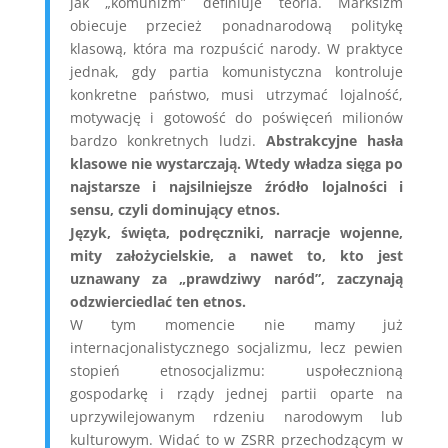
jak „komunizm” definiuje teoria. Marksizm
obiecuje przecież ponadnarodową politykę
klasową, która ma rozpuścić narody. W praktyce
jednak, gdy partia komunistyczna kontroluje
konkretne państwo, musi utrzymać lojalność,
motywację i gotowość do poświęceń milionów
bardzo konkretnych ludzi.
Abstrakcyjne hasła
klasowe nie wystarczają. Wtedy władza sięga po
najstarsze i najsilniejsze źródło lojalności i
sensu, czyli dominujący etnos.
Język, święta, podręczniki, narracje wojenne,
mity założycielskie, a nawet to, kto jest
uznawany za „prawdziwy naród”, zaczynają
odzwierciedlać ten etnos.
W tym momencie nie mamy już
internacjonalistycznego socjalizmu, lecz pewien
stopień etnosocjalizmu: uspołecznioną
gospodarkę i rządy jednej partii oparte na
uprzywilejowanym rdzeniu narodowym lub
kulturowym. Widać to w ZSRR przechodzącym w