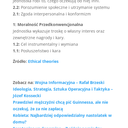
Jednostka robi to, czego oczekują od niej inni.
2.2:
Porozumienie społeczne i utrzymanie systemu
2.1:
Zgoda interpersonalna i konformizm
1: Moralność Przedkonwencjonalna
Jednostka wykazuje troskę o własny interes oraz
zewnętrzne nagrody i kary.
1.2:
Cel instrumentalny i wymiana
1.1:
Posłuszeństwo i kara
Źródło:
Ethical theories
Zobacz na:
Wojna Informacyjna – Rafał Brzeski
Ideologia, Strategia, Sztuka Operacyjna i Taktyka –
Józef Kossecki
Prawdziwi mężczyźni chcą pić Guinnessa, ale nie
oczekuj, że za nie zapłacą
Kobieta: Najbardziej odpowiedzialny nastolatek w
domu?