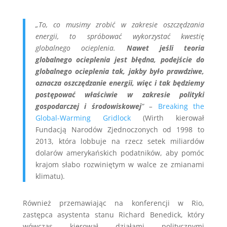
„To, co musimy zrobić w zakresie oszczędzania
energii, to spróbować wykorzystać kwestię
globalnego ocieplenia.
Nawet jeśli teoria
globalnego ocieplenia jest błędna, podejście do
globalnego ocieplenia tak, jakby było prawdziwe,
oznacza oszczędzanie energii, więc i tak będziemy
postępować właściwie w zakresie polityki
gospodarczej i środowiskowej
” –
Breaking the
Global-Warming Gridlock
(Wirth kierował
Fundacją Narodów Zjednoczonych od 1998 to
2013, która lobbuje na rzecz setek miliardów
dolarów amerykańskich podatników, aby pomóc
krajom słabo rozwiniętym w walce ze zmianami
klimatu).
Również przemawiając na konferencji w Rio,
zastępca asystenta stanu Richard Benedick, który
wówczas kierował działami politycznymi