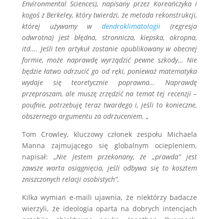
Environmental Sciences), napisany przez Koreańczyka i
kogoś z Berkeley, który twierdzi, że metoda rekonstrukcji,
której używamy w
dendroklimatologii
(regresja
odwrotna) jest błędna, stronnicza, kiepska, okropna,
itd…. Jeśli ten artykuł zostanie opublikowany w obecnej
formie, może naprawdę wyrządzić pewne szkody… Nie
będzie łatwo odrzucić go od ręki, ponieważ matematyka
wydaje się teoretycznie poprawna… Naprawdę
przepraszam, ale muszę zrzędzić na temat tej recenzji –
poufnie, potrzebuję teraz twardego i, jeśli to konieczne,
obszernego argumentu za odrzuceniem. „
Tom Crowley, kluczowy członek zespołu Michaela
Manna zajmującego się globalnym ociepleniem,
napisał: „
Nie jestem przekonany, że „prawda” jest
zawsze warta osiągnięcia, jeśli odbywa się to kosztem
zniszczonych relacji osobistych”.
Kilka wymian e-maili ujawnia, że niektórzy badacze
wierzyli, że ideologia oparta na dobrych intencjach