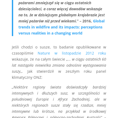
pożarami zmniejszył się w ciągu ostatnich
dziesięcioleci, a coraz więcej dowodów wskazuje
na to, że w dzisiejszym globalnym krajobrazie jest
mniej pożarów niż przed wiekami.
” – 2016,
Global
trends in wildfire and its impacts: perceptions
versus realities in a changing world
Jeśli chodzi o susze, to badanie opublikowane w
czasopiśmie
Nature w listopadzie 2012 roku
wskazuje, że na całym świecie
„… w ciągu ostatnich 60
lat nastąpiła niewielka zmiana odnośnie występowania
suszy
„. Jak stwierdził w zeszłym roku panel
klimatyczny ONZ:
„Niektóre regiony świata doświadczyły bardziej
intensywnych i dłuższych susz, w szczególności w
południowej Europie i Afryce Zachodniej, ale w
niektórych regionach susze stały się rzadsze, mniej
intensywne lub krótsze, na przykład w środkowej
Ameryce Północnej i północno-zachodniej Australii” –