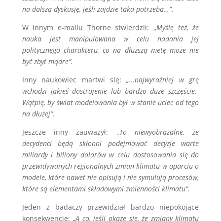
na dalszą dyskusję, jeśli zajdzie taka potrzeba…”.
W innym e-mailu Thorne stwierdził: „
Myślę też, że
nauka jest manipulowana w celu nadania jej
politycznego charakteru, co na dłuższą metę może nie
być zbyt mądre”.
Inny naukowiec martwi się:
„…najwyraźniej w grę
wchodzi jakieś dostrojenie lub bardzo duże szczęście.
Wątpię, by świat modelowania był w stanie uciec od tego
na dłużej”.
Jeszcze inny zauważył: „
To niewyobrażalne, że
decydenci będą skłonni podejmować decyzje warte
miliardy i biliony dolarów w celu dostosowania się do
przewidywanych regionalnych zmian klimatu w oparciu o
modele, które nawet nie opisują i nie symulują procesów,
które są elementami składowymi zmienności klimatu”.
Jeden z badaczy przewidział bardzo niepokojące
konsekwencje: „
A co, jeśli okaże się, że zmiany klimatu