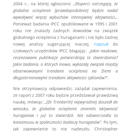
2004 r., na której ogłoszono:
„Eksperci ostrzegają, że
globalne ocieplenie [prawdopodobnie] będzie nadal
wywoływać więcej wybuchów intensywnej aktywności
„.
Ponieważ badania IPCC opublikowane w 1995 i 2001
roku nie znalazły żadnych dowodów na związek
globalnego ocieplenia z huraganami i nie było żadnej
nowej analizy sugerującej inaczej,
napisał
do
czołowych urzędników IPCC błagając: „
Jakie naukowe,
recenzowane publikacje potwierdzają te stwierdzenia?
Jakie badania, o których mowa, wykazały związek między
obserwowanymi trendami ocieplenia na Ziemi a
długoterminowymi trendami aktywności cyklonów?”.
Nie otrzymawszy odpowiedzi, zażądał zapewnienia,
że raport z 2007 roku będzie przedstawiał prawdziwą
naukę, mówiąc:
„[Dr Trenberth] najwyraźniej doszedł do
wniosku, że globalne ocieplenie zmieniło aktywność
huraganów i już to stwierdził. Nie odzwierciedla to
konsensusu w społeczności badaczy huraganów”.
Po tym,
jak zapewnienie to nie nadeszło, Christopher