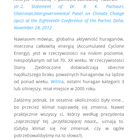
str.2, Statement of Dr. R. K. Pachauri,
Chairman,Intergovernmental Panel on Climate Change
(Ipcc) at the Eighteenth Conference of the Parties Doha,
November 28, 2012
Nawiasem mówiąc, globalna aktywność huraganów,
mierzona całkowitą energią (Accumulated Cyclone
Energy), jest w rzeczywistości na niskim poziomie,
niespotykanym od lat 70. XX wieku. W rzeczywistości
Stany Zjednoczone doświadczają obecnie
najdłuższego braku poważnych huraganów na lądzie
od ponad wieku.
Wilma
, ostatni huragan kategorii 3
lub silniejszy, miał miejsce w 2005 roku.
Załóżmy jednak, że ostatnie okoliczności były inne…
bo przecież klimat naprawdę się zmienia. Nawet
praktycznie wszyscy ci, którzy według prezydenta
„z
aprzeczają
” tej
„przytłaczającej nauce
„, uznają to.
(Gdyby klimat się nie zmieniał, czy w ogóle
potrzebowalibyśmy na to słowa?).