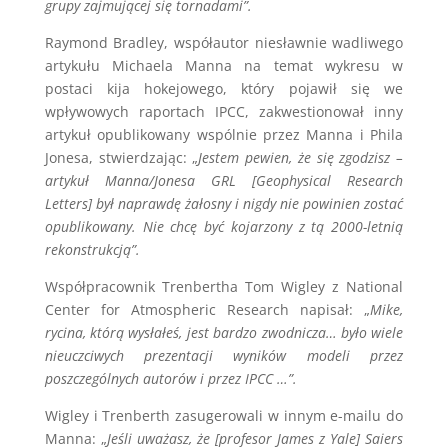
grupy zajmującej się tornadami”.
Raymond Bradley, współautor niesławnie wadliwego
artykułu Michaela Manna na temat wykresu w
postaci kija hokejowego, który pojawił się we
wpływowych raportach IPCC, zakwestionował inny
artykuł opublikowany wspólnie przez Manna i Phila
Jonesa, stwierdzając: „
Jestem pewien, że się zgodzisz –
artykuł Manna/Jonesa GRL [Geophysical Research
Letters] był naprawdę żałosny i nigdy nie powinien zostać
opublikowany. Nie chcę być kojarzony z tą 2000-letnią
rekonstrukcją”.
Współpracownik Trenbertha Tom Wigley z National
Center for Atmospheric Research napisał: „
Mike,
rycina, którą wysłałeś, jest bardzo zwodnicza… było wiele
nieuczciwych prezentacji wyników modeli przez
poszczególnych autorów i przez IPCC …”.
Wigley i Trenberth zasugerowali w innym e-mailu do
Manna: „
Jeśli uważasz, że [profesor James z Yale] Saiers