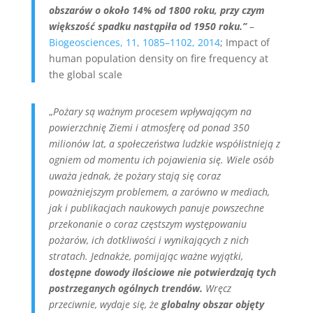
obszarów o około 14% od 1800 roku, przy czym
większość spadku nastąpiła od 1950 roku.”
–
Biogeosciences, 11, 1085–1102, 2014
; Impact of
human population density on fire frequency at
the global scale
„
Pożary są ważnym procesem wpływającym na
powierzchnię Ziemi i atmosferę od ponad 350
milionów lat, a społeczeństwa ludzkie współistnieją z
ogniem od momentu ich pojawienia się. Wiele osób
uważa jednak, że pożary stają się coraz
poważniejszym problemem, a zarówno w mediach,
jak i publikacjach naukowych panuje powszechne
przekonanie o coraz częstszym występowaniu
pożarów, ich dotkliwości i wynikających z nich
stratach. Jednakże, pomijając ważne wyjątki,
dostępne dowody ilościowe nie potwierdzają tych
postrzeganych ogólnych trendów.
Wręcz
przeciwnie, wydaje się, że
globalny obszar objęty