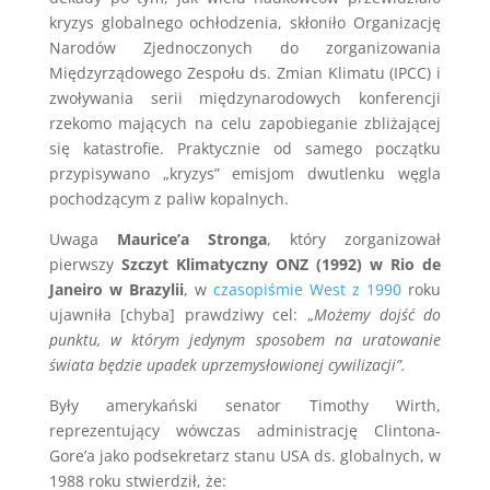
kryzys globalnego ochłodzenia, skłoniło Organizację
Narodów Zjednoczonych do zorganizowania
Międzyrządowego Zespołu ds. Zmian Klimatu (IPCC) i
zwoływania serii międzynarodowych konferencji
rzekomo mających na celu zapobieganie zbliżającej
się katastrofie. Praktycznie od samego początku
przypisywano „kryzys” emisjom dwutlenku węgla
pochodzącym z paliw kopalnych.
Uwaga
Maurice’a Stronga
, który zorganizował
pierwszy
Szczyt Klimatyczny ONZ (1992) w Rio de
Janeiro w Brazylii
, w
czasopiśmie West z 1990
roku
ujawniła [chyba] prawdziwy cel: „
Możemy dojść do
punktu, w którym jedynym sposobem na uratowanie
świata będzie upadek uprzemysłowionej cywilizacji”.
Były amerykański senator Timothy Wirth,
reprezentujący wówczas administrację Clintona-
Gore’a jako podsekretarz stanu USA ds. globalnych, w
1988 roku stwierdził, że: