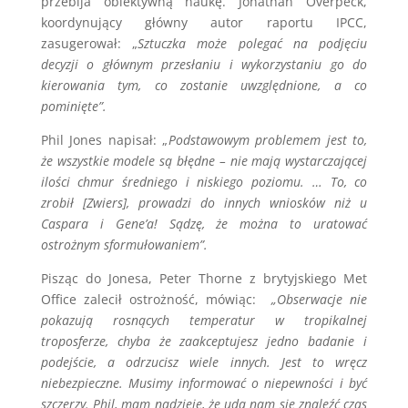
przebija obiektywną naukę. Jonathan Overpeck,
koordynujący główny autor raportu IPCC,
zasugerował: „
Sztuczka może polegać na podjęciu
decyzji o głównym przesłaniu i wykorzystaniu go do
kierowania tym, co zostanie uwzględnione, a co
pominięte”.
Phil Jones napisał: „
Podstawowym problemem jest to,
że wszystkie modele są błędne – nie mają wystarczającej
ilości chmur średniego i niskiego poziomu. … To, co
zrobił [Zwiers], prowadzi do innych wniosków niż u
Caspara i Gene’a! Sądzę, że można to uratować
ostrożnym sformułowaniem”.
Pisząc do Jonesa, Peter Thorne z brytyjskiego Met
Office zalecił ostrożność, mówiąc:
„Obserwacje nie
pokazują rosnących temperatur w tropikalnej
troposferze, chyba że zaakceptujesz jedno badanie i
podejście, a odrzucisz wiele innych. Jest to wręcz
niebezpieczne. Musimy informować o niepewności i być
szczerzy. Phil, mam nadzieję, że uda nam się znaleźć czas