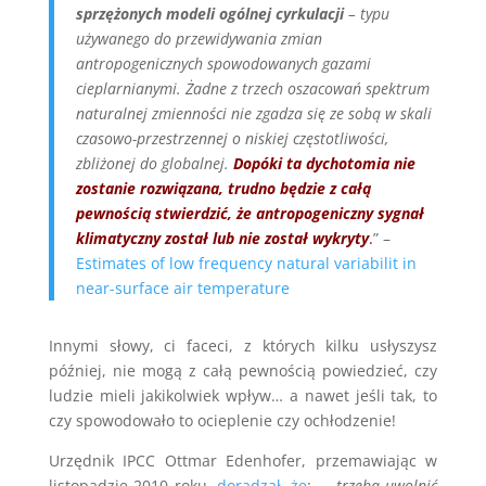
sprzężonych modeli ogólnej cyrkulacji
– typu
używanego do przewidywania zmian
antropogenicznych spowodowanych gazami
cieplarnianymi. Żadne z trzech oszacowań spektrum
naturalnej zmienności nie zgadza się ze sobą w skali
czasowo-przestrzennej o niskiej częstotliwości,
zbliżonej do globalnej.
Dopóki ta dychotomia nie
zostanie rozwiązana, trudno będzie z całą
pewnością stwierdzić, że antropogeniczny sygnał
klimatyczny został lub nie został wykryty
.
” –
Estimates of low frequency natural variabilit in
near-surface air temperature
Innymi słowy, ci faceci, z których kilku usłyszysz
później, nie mogą z całą pewnością powiedzieć, czy
ludzie mieli jakikolwiek wpływ… a nawet jeśli tak, to
czy spowodowało to ocieplenie czy ochłodzenie!
Urzędnik IPCC Ottmar Edenhofer, przemawiając w
listopadzie 2010 roku,
doradzał, że
:
„…trzeba uwolnić