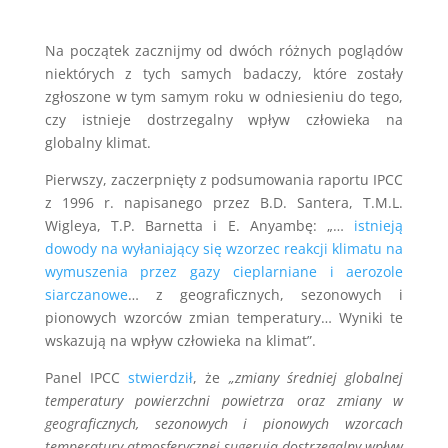
Na początek zacznijmy od dwóch różnych poglądów
niektórych z tych samych badaczy, które zostały
zgłoszone w tym samym roku w odniesieniu do tego,
czy istnieje dostrzegalny wpływ człowieka na
globalny klimat.
Pierwszy, zaczerpnięty z podsumowania raportu IPCC
z 1996 r. napisanego przez B.D. Santera, T.M.L.
Wigleya, T.P. Barnetta i E. Anyambę: „…
istnieją
dowody na wyłaniający się wzorzec reakcji klimatu na
wymuszenia przez gazy cieplarniane i aerozole
siarczanowe
… z geograficznych, sezonowych i
pionowych wzorców zmian temperatury… Wyniki te
wskazują na wpływ człowieka na klimat”.
Panel IPCC
stwierdził
, że
„zmiany średniej globalnej
temperatury powierzchni powietrza oraz zmiany w
geograficznych, sezonowych i pionowych wzorcach
temperatury atmosferycznej sugerują dostrzegalny wpływ