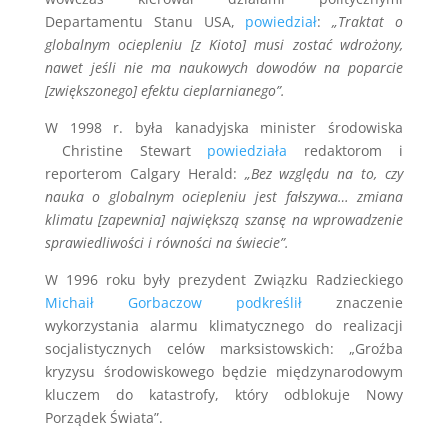
Departamentu Stanu USA,
powiedział
:
„Traktat o
globalnym ociepleniu [z Kioto] musi zostać wdrożony,
nawet jeśli nie ma naukowych dowodów na poparcie
[zwiększonego] efektu cieplarnianego”.
W 1998 r. była kanadyjska minister środowiska
Christine Stewart
powiedziała
redaktorom i
reporterom Calgary Herald:
„Bez względu na to, czy
nauka o globalnym ociepleniu jest fałszywa… zmiana
klimatu [zapewnia] największą szansę na wprowadzenie
sprawiedliwości i równości na świecie”.
W 1996 roku były prezydent Związku Radzieckiego
Michaił Gorbaczow podkreślił
znaczenie
wykorzystania alarmu klimatycznego do realizacji
socjalistycznych celów marksistowskich: „Groźba
kryzysu środowiskowego będzie międzynarodowym
kluczem do katastrofy, który odblokuje Nowy
Porządek Świata”.