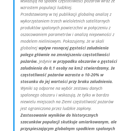
wskazują na spadek częstotliwości pożarów wraz ze
wzrostem populacji ludzkiej.
Przedstawiamy w tej publikacji globalną analizę z
wykorzystaniem trzech wieloletnich satelitarnych
produktów spalonych powierzchni w połączeniu z
oszacowaniem parametrów i analizą niepewności z
modelem nieliniowym. Pokazujemy, że w skali
globalnej
wpływ rosnącej gęstości zaludnienia
polega głównie na zmniejszeniu częstotliwości
pożarów.
Jedynie
w przypadku obszarów o gęstości
zaludnienia do 0,1 osoby na km2 stwierdzamy, że
częstotliwość pożarów wzrasta o 10-20% w
stosunku do jej wartości przy braku zaludnienia.
Wyniki są odporne na wybór zestawu danych
spalonego obszaru i wskazują, że tylko w bardzo
niewielu miejscach na Ziemi częstotliwość pożarów
jest ograniczona przez ludzkie zapłony.
Zastosowanie wyników do historycznych
szacunków populacji skutkuje umiarkowanym, ale
przyspieszającym globalnym spadkiem spalonych