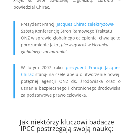
kraje, na wzór Światowej Organizacji Zdrowia”
–
powiedział Chirac.
Prezydent Francji
Jacques Chirac zelektryzował
Szóstą Konferencję Stron Ramowego Traktatu
ONZ w sprawie globalnego ocieplenia, chwaląc to
porozumienie jako
„pierwszy krok w kierunku
globalnego zarządzania”.
W lutym 2007 roku
prezydent Francji Jacques
Chirac
stanął na czele apelu o utworzenie nowej,
potężnej agencji ONZ ds. środowiska oraz o
uznanie bezpiecznego i chronionego środowiska
za podstawowe prawo człowieka.
Jak niektórzy kluczowi badacze
IPCC postrzegają swoją naukę: