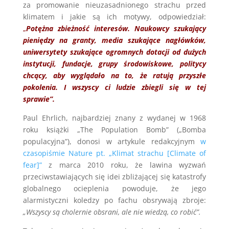
za promowanie nieuzasadnionego strachu przed
klimatem i jakie są ich motywy, odpowiedział:
„
Potężna zbieżność interesów. Naukowcy szukający
pieniędzy na granty, media szukające nagłówków,
uniwersytety szukające ogromnych dotacji od dużych
instytucji, fundacje, grupy środowiskowe, politycy
chcący, aby wyglądało na to, że ratują przyszłe
pokolenia. I wszyscy ci ludzie zbiegli się w tej
sprawie”.
Paul Ehrlich, najbardziej znany z wydanej w 1968
roku książki „The Population Bomb” („Bomba
populacyjna”), donosi w artykule redakcyjnym
w
czasopiśmie Nature pt. „Klimat strachu [Climate of
fear]”
z marca 2010 roku, że lawina wyzwań
przeciwstawiających się idei zbliżającej się katastrofy
globalnego ocieplenia powoduje, że jego
alarmistyczni koledzy po fachu obsrywają zbroje:
„Wszyscy
są cholernie obsrani, ale nie wiedzą, co robić”.