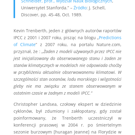
Schneider, prof., Wydział Nauk Biologicznych
,
Uniwersytet Stanforda.” –
Źródło
: J. Schell,
Discover, pp. 45-48, Oct. 1989.
Kevin Trenberth, jeden z głównych autorów raportów
IPCC z 2001 i 2007 roku, pisząc na blogu „
Predictions
of Climate
” z 2007 roku, na portalu Nature.com,
przyznał, że :
„Żaden z modeli używanych przez IPCC nie
jest inicjalizowany do obserwowanego stanu i żaden ze
stanów klimatycznych w modelach nie odpowiada choćby
w przybliżeniu aktualnie obserwowanemu klimatowi. W
szczególności stan oceanów, lodu morskiego i wilgotności
gleby nie ma związku ze stanem obserwowanym w
ostatnim czasie w żadnym z modeli IPCC.”
Christopher Landsea, czołowy ekspert w dziedzinie
cyklonów, był zdumiony i zakłopotany, gdy został
poinformowany, że Trenberth uczestniczył w
konferencji prasowej w 2004 r. po śmiertelnym
sezonie burzowym [huragan Jeanne] na Florydzie w