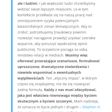
ale i ludźmi
. I jak większość ludzi chcielibyśmy
widzieć świat lepszym miejscem, co w tym
kontekście przekłada się na naszą pracę nad
zmniejszeniem ryzyka potencjalnych
katastrofalnych zmian klimatycznych. Aby to
zrobić, potrzebujemy [naukowcy powinni
rozważyć naciąganie prawdy] uzyskać szerokie
wsparcie, aby poruszyć wyobraźnię opinii
publicznej. To oczywiście pociąga za sobą
mnóstwo relacji w mediach.
Musimy więc
oferować przerażające scenariusze, formułować
uproszczone, dramatyczne stwierdzenia i
niewiele wspominać o ewentualnych
wątpliwościach
. Ten „etyczny impas”, w którym
często się znajdujemy, nie da się rozwiązać
żadną formułą.
Każdy z nas musi zdecydować,
jaka jest właściwa równowaga między byciem
skutecznym a byciem szczerym.
Mam nadzieję,
że oznacza to bycie jednym i drugim –
Stephen H.