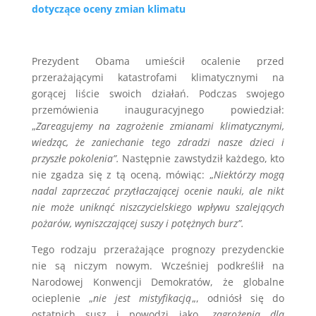
dotyczące oceny zmian klimatu
Prezydent Obama umieścił ocalenie przed
przerażającymi katastrofami klimatycznymi na
gorącej liście swoich działań. Podczas swojego
przemówienia inauguracyjnego powiedział:
„
Zareagujemy na zagrożenie zmianami klimatycznymi,
wiedząc, że zaniechanie tego zdradzi nasze dzieci i
przyszłe pokolenia”.
Następnie zawstydził każdego, kto
nie zgadza się z tą oceną, mówiąc: „
Niektórzy mogą
nadal zaprzeczać przytłaczającej ocenie nauki, ale nikt
nie może uniknąć niszczycielskiego wpływu szalejących
pożarów, wyniszczającej suszy i potężnych burz”.
Tego rodzaju przerażające prognozy prezydenckie
nie są niczym nowym. Wcześniej podkreślił na
Narodowej Konwencji Demokratów, że globalne
ocieplenie „
nie jest mistyfikacją
„, odniósł się do
ostatnich susz i powodzi jako „
zagrożenia dla