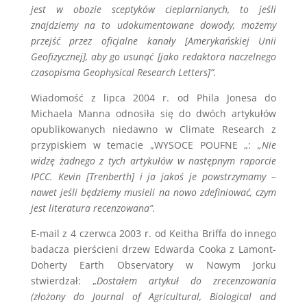
jest w obozie sceptyków cieplarnianych, to jeśli
znajdziemy na to udokumentowane dowody, możemy
przejść przez oficjalne kanały [Amerykańskiej Unii
Geofizycznej], aby go usunąć [jako redaktora naczelnego
czasopisma Geophysical Research Letters]”.
Wiadomość z lipca 2004 r. od Phila Jonesa do
Michaela Manna odnosiła się do dwóch artykułów
opublikowanych niedawno w Climate Research z
przypiskiem w temacie „WYSOCE POUFNE „:
„Nie
widzę żadnego z tych artykułów w następnym raporcie
IPCC. Kevin [Trenberth] i ja jakoś je powstrzymamy –
nawet jeśli będziemy musieli na nowo zdefiniować, czym
jest literatura recenzowana”.
E-mail z 4 czerwca 2003 r. od Keitha Briffa do innego
badacza pierścieni drzew Edwarda Cooka z Lamont-
Doherty Earth Observatory w Nowym Jorku
stwierdzał: „
Dostałem artykuł do zrecenzowania
(złożony do Journal of Agricultural, Biological and