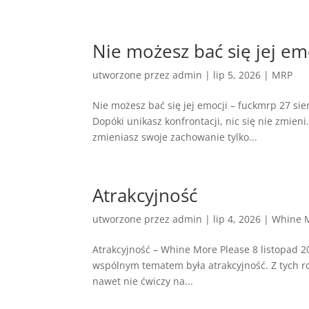
Nie możesz bać się jej em
utworzone przez
admin
|
lip 5, 2026
|
MRP
Nie możesz bać się jej emocji – fuckmrp 27 si
Dopóki unikasz konfrontacji, nic się nie zmien
zmieniasz swoje zachowanie tylko...
Atrakcyjność
utworzone przez
admin
|
lip 4, 2026
|
Whine M
Atrakcyjność – Whine More Please 8 listopad 20
wspólnym tematem była atrakcyjność. Z tych ro
nawet nie ćwiczy na...