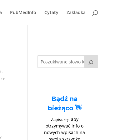
a
PubMedInfo
Cytaty
Zakładka
a.
ące
Bądź na
bieżąco 👋
Zapisz się
, aby
otrzymywać info o
nowych wpisach na
w
swoją skrzynkę