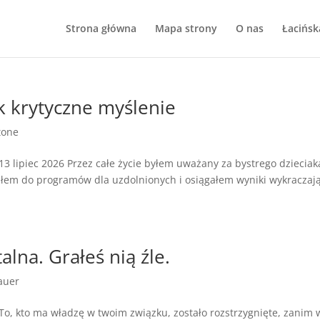
Strona główna
Mapa strony
O nas
Łacińsk
ak krytyczne myślenie
tone
 13 lipiec 2026 Przez całe życie byłem uważany za bystrego dzieciak
fiałem do programów dla uzdolnionych i osiągałem wyniki wykraczaj
lna. Grałeś nią źle.
auer
 To, kto ma władzę w twoim związku, zostało rozstrzygnięte, zanim 