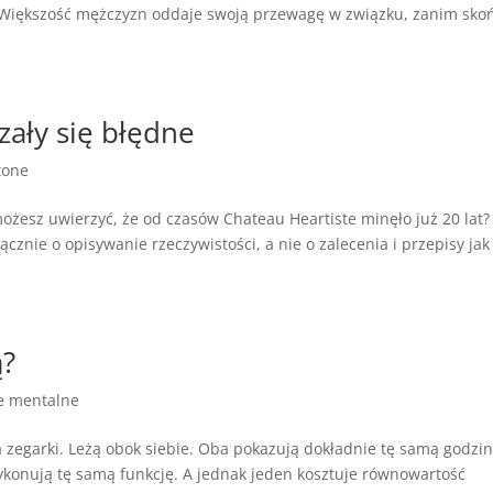
ę. Większość mężczyzn oddaje swoją przewagę w związku, zanim sko
ały się błędne
tone
żesz uwierzyć, że od czasów Chateau Heartiste minęło już 20 lat?
ącznie o opisywanie rzeczywistości, a nie o zalecenia i przepisy jak
ą?
e mentalne
 zegarki. Leżą obok siebie. Oba pokazują dokładnie tę samą godzin
ykonują tę samą funkcję. A jednak jeden kosztuje równowartość