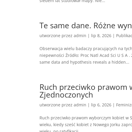
siedem lat studiował mapy. Nie...
Te same dane. Różne wyni
utworzone przez
admin
|
lip 8, 2026
|
Publika
Obserwacja wielu badaczy pracujących na tych
niepewności Źródło: Proc Natl Acad Sci U S A 
same data and hypothesis reveals a hidden...
Ruch przeciwko prawom 
Zjednoczonych
utworzone przez
admin
|
lip 6, 2026
|
Femini
Ruch przeciwko prawom wyborczym kobiet w Sta
wieku, kiedy sześć kobiet z Nowego Jorku zapr
wieku, po ratyfikacji...