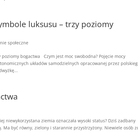
ymbole luksusu – trzy poziomy
nie społeczne
zy poziomy bogactwa Czym jest moc swobodna? Pojęcie mocy
autonomicznych układów samodzielnych opracowanej przez polskie
dwyżkę...
actwa
ej niewykorzystana ziemia oznaczała wysoki status? Dziś zadbany
ą. Ma być równy, zielony i starannie przystrzyżony. Niewiele osób z