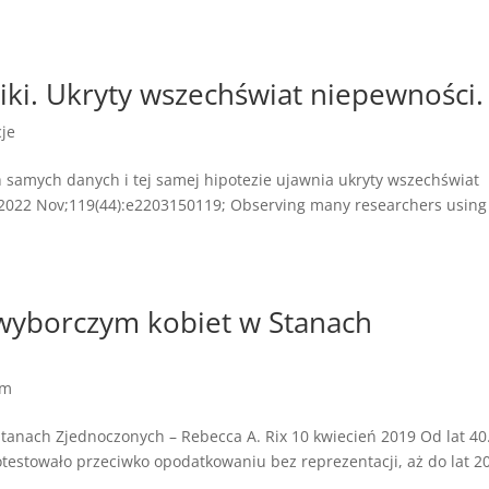
ki. Ukryty wszechświat niepewności.
cje
 samych danych i tej samej hipotezie ujawnia ukryty wszechświat
. 2022 Nov;119(44):e2203150119; Observing many researchers using
wyborczym kobiet w Stanach
zm
nach Zjednoczonych – Rebecca A. Rix 10 kwiecień 2019 Od lat 40.
otestowało przeciwko opodatkowaniu bez reprezentacji, aż do lat 20