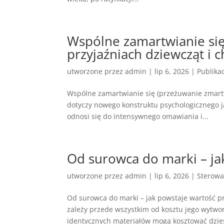
Wspólne zamartwianie si
przyjaźniach dziewcząt i 
utworzone przez
admin
|
lip 6, 2026
|
Publika
Wspólne zamartwianie się (przeżuwanie zmartw
dotyczy nowego konstruktu psychologicznego j
odnosi się do intensywnego omawiania i...
Od surowca do marki – ja
utworzone przez
admin
|
lip 6, 2026
|
Sterowa
Od surowca do marki – jak powstaje wartość p
zależy przede wszystkim od kosztu jego wytwo
identycznych materiałów mogą kosztować dziesi