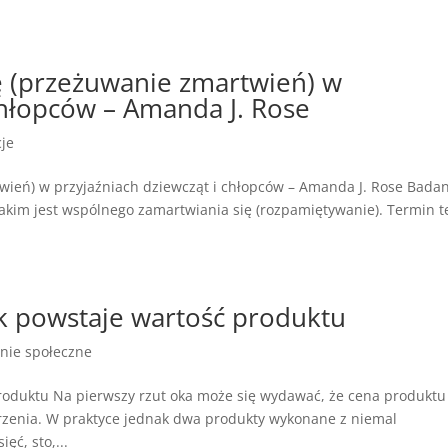
ę (przeżuwanie zmartwień) w
chłopców – Amanda J. Rose
cje
ień) w przyjaźniach dziewcząt i chłopców – Amanda J. Rose Bada
akim jest wspólnego zamartwiania się (rozpamiętywanie). Termin t
k powstaje wartość produktu
nie społeczne
roduktu Na pierwszy rzut oka może się wydawać, że cena produktu
rzenia. W praktyce jednak dwa produkty wykonane z niemal
ęć, sto,...