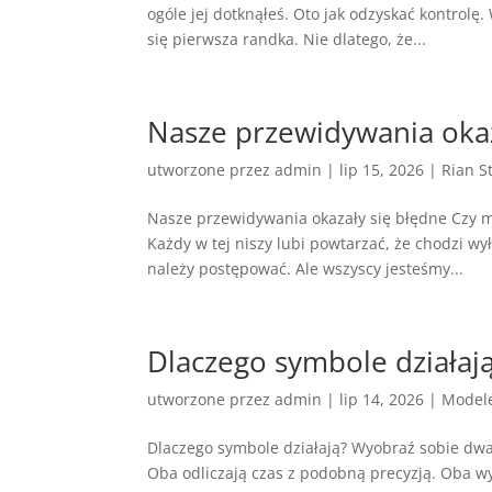
ogóle jej dotknąłeś. Oto jak odzyskać kontrol
się pierwsza randka. Nie dlatego, że...
Nasze przewidywania okaz
utworzone przez
admin
|
lip 15, 2026
|
Rian S
Nasze przewidywania okazały się błędne Czy mo
Każdy w tej niszy lubi powtarzać, że chodzi wył
należy postępować. Ale wszyscy jesteśmy...
Dlaczego symbole działaj
utworzone przez
admin
|
lip 14, 2026
|
Model
Dlaczego symbole działają? Wyobraź sobie dwa
Oba odliczają czas z podobną precyzją. Oba w