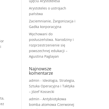
ujęciu Arystotelesa
Arystoteles o ustrojach
państwa
Zaciemnianie, Żargonizacja i
Gadka korporacyjna
Wychowani do
posłuszeństwa. Narodziny i
lor
rozprzestrzenienie się
i
powszechnej edukacji –
Agustina Paglayan
Najnowsze
komentarze
admin
-
Ideologia, Strategia,
Sztuka Operacyjna i Taktyka
– Józef Kossecki
ta,
admin
-
Antybiotykowa
zez
bomba atomowa Czerwonej