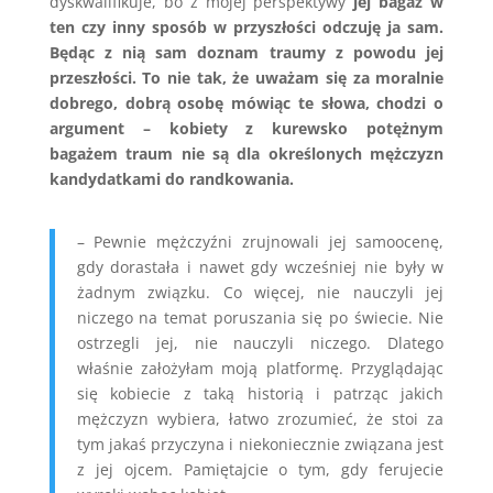
dyskwalifikuje, bo z mojej perspektywy
jej bagaż w
ten czy inny sposób w przyszłości odczuję ja sam.
Będąc z nią sam doznam traumy z powodu jej
przeszłości. To nie tak, że uważam się za moralnie
dobrego, dobrą osobę mówiąc te słowa, chodzi o
argument – kobiety z kurewsko potężnym
bagażem traum nie są dla określonych mężczyzn
kandydatkami do randkowania.
– Pewnie mężczyźni zrujnowali jej samoocenę,
gdy dorastała i nawet gdy wcześniej nie były w
żadnym związku. Co więcej, nie nauczyli jej
niczego na temat poruszania się po świecie. Nie
ostrzegli jej, nie nauczyli niczego. Dlatego
właśnie założyłam moją platformę. Przyglądając
się kobiecie z taką historią i patrząc jakich
mężczyzn wybiera, łatwo zrozumieć, że stoi za
tym jakaś przyczyna i niekoniecznie związana jest
z jej ojcem. Pamiętajcie o tym, gdy ferujecie