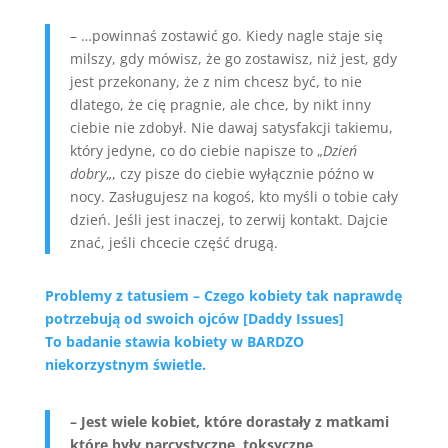
– …powinnaś zostawić go. Kiedy nagle staje się
milszy, gdy mówisz, że go zostawisz, niż jest, gdy
jest przekonany, że z nim chcesz być, to nie
dlatego, że cię pragnie, ale chce, by nikt inny
ciebie nie zdobył. Nie dawaj satysfakcji takiemu,
który jedyne, co do ciebie napisze to „
Dzień
dobry
„, czy pisze do ciebie wyłącznie późno w
nocy. Zasługujesz na kogoś, kto myśli o tobie cały
dzień. Jeśli jest inaczej, to zerwij kontakt. Dajcie
znać, jeśli chcecie część drugą.
Problemy z tatusiem – Czego kobiety tak naprawdę
potrzebują od swoich ojców [Daddy Issues]
To badanie stawia kobiety w BARDZO
niekorzystnym świetle.
– Jest wiele kobiet, które dorastały z matkami
które były narcystyczne, toksyczne,