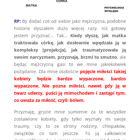
RP:
By dodać coś od siebie jako mężczyzna, podobne
historie słyszałem dużo więcej razy, niż gotowy
jestem przyznać… Tak…
Kiedy słyszę, jak matka
traktowała córkę, jak dosłownie wpędzała ją w
kompleksy [projekcja], jak traumatyzowała ją
swoim narcyzmem, przyznaję, brzmi to smutno
, ale
będąc mężczyzną gasi to we mnie jakiekolwiek
pożądanie. Dla mnie osobiście
pojęcie miłości takiej
kobiety będzie bardzo wypaczone, bardzo
wypaczone. Nie pozna miłości, nawet gdy ją w
twarz uderzy, puści ją mimochodem i zastąpi tym,
co uważa za miłość, czyli: bólem.
Przyznaję, gryzie mnie sumienie za te wszystkie
zostawione kobiety, gdy tylko wyznały mi swoje
traumy, czy to ze strony rodziny, chłopaków,
związków co tam jeszcze. To ją całkowicie