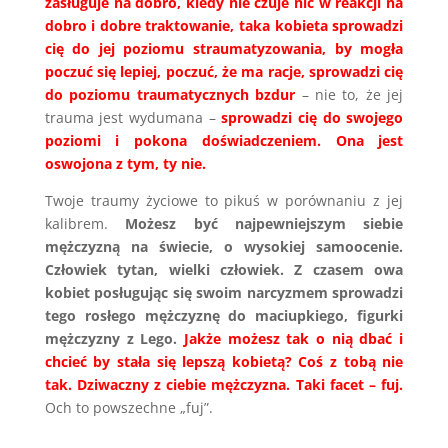
zasługuje na dobro, kiedy nie czuje nic w reakcji na
dobro i dobre traktowanie, taka kobieta sprowadzi
cię do jej poziomu straumatyzowania, by mogła
poczuć się lepiej, poczuć, że ma racje, sprowadzi cię
do poziomu traumatycznych bzdur
– nie to, że jej
trauma jest wydumana –
sprowadzi cię do swojego
poziomi i pokona doświadczeniem. Ona jest
oswojona z tym, ty nie.
Twoje traumy życiowe to pikuś w porównaniu z jej
kalibrem.
Możesz być najpewniejszym siebie
mężczyzną na świecie, o wysokiej samoocenie.
Człowiek tytan, wielki człowiek. Z czasem owa
kobiet posługując się swoim narcyzmem sprowadzi
tego rosłego mężczyznę do maciupkiego, figurki
mężczyzny z Lego.
Jakże możesz tak o nią dbać i
chcieć by stała się lepszą kobietą? Coś z tobą nie
tak. Dziwaczny z ciebie mężczyzna. Taki facet – fuj.
Och to powszechne „fuj”.