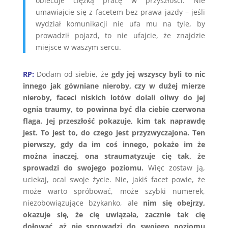
obiecuje ciężką pracę w przyszłości. Nie
umawiajcie się z facetem bez prawa jazdy – jeśli
wydział komunikacji nie ufa mu na tyle, by
prowadził pojazd, to nie ufajcie, że znajdzie
miejsce w waszym sercu.
RP:
Dodam od siebie, że
gdy jej wszyscy byli to nic
innego jak gówniane nieroby, czy w dużej mierze
nieroby, faceci niskich lotów dolali oliwy do jej
ognia traumy, to powinna być dla ciebie czerwona
flaga. Jej przeszłość pokazuje, kim tak naprawdę
jest. To jest to, do czego jest przyzwyczajona. Ten
pierwszy, gdy da im coś innego, pokaże im że
można inaczej, ona straumatyzuje cię tak, że
sprowadzi do swojego poziomu.
Więc zostaw ją,
uciekaj, ocal swoje życie. Nie, jakiś facet powie, że
może warto spróbować, może szybki numerek,
niezobowiązujące bzykanko, ale
nim się obejrzy,
okazuje się, że cię uwiązała, zacznie tak cię
dołować, aż nie sprowadzi do swojego poziomu