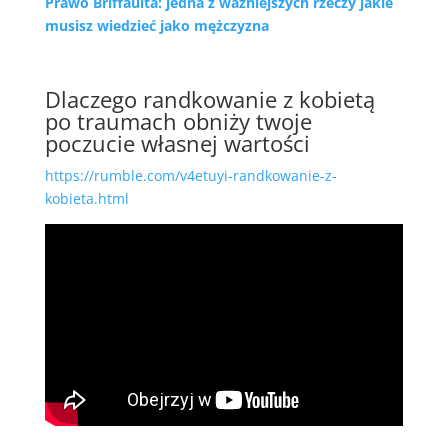
Prawo Briffaulta: jedna z ważniejszych rzeczy jakie
musisz wiedzieć jako mężczyzna
Dlaczego randkowanie z kobietą
po traumach obniży twoje
poczucie własnej wartości
https://rumble.com/v4etuyi-randkowanie-z-
kobieta.html