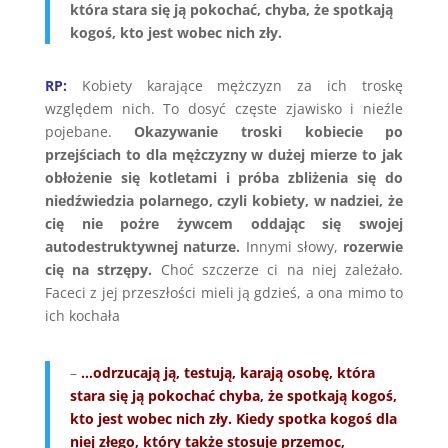
która stara się ją pokochać, chyba, że spotkają
kogoś, kto jest wobec nich zły.
RP:
Kobiety karające mężczyzn za ich troskę
względem nich. To dosyć częste zjawisko i nieźle
pojebane.
Okazywanie troski kobiecie po
przejściach to dla mężczyzny w dużej mierze to jak
obłożenie się kotletami i próba zbliżenia się do
niedźwiedzia polarnego, czyli kobiety, w nadziei, że
cię nie pożre żywcem oddając się swojej
autodestruktywnej naturze.
Innymi słowy,
rozerwie
cię na strzępy.
Choć szczerze ci na niej zależało.
Faceci z jej przeszłości mieli ją gdzieś, a ona mimo to
ich kochała
–
…odrzucają ją, testują, karają osobę, która
stara się ją pokochać chyba, że spotkają kogoś,
kto jest wobec nich zły. Kiedy spotka kogoś dla
niej złego, który także stosuje przemoc,