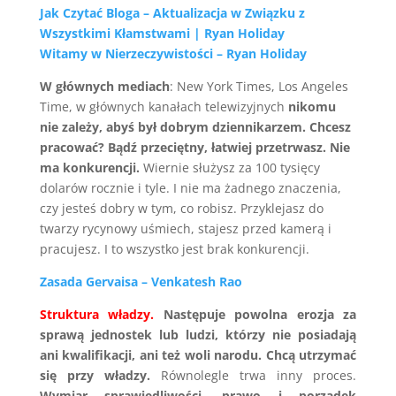
Jak Czytać Bloga – Aktualizacja w Związku z
Wszystkimi Kłamstwami | Ryan Holiday
Witamy w Nierzeczywistości – Ryan Holiday
W głównych mediach
: New York Times, Los Angeles
Time, w głównych kanałach telewizyjnych
nikomu
nie zależy, abyś był dobrym dziennikarzem. Chcesz
pracować? Bądź przeciętny, łatwiej przetrwasz.
Nie
ma konkurencji.
Wiernie służysz za 100 tysięcy
dolarów rocznie i tyle. I nie ma żadnego znaczenia,
czy jesteś dobry w tym, co robisz. Przyklejasz do
twarzy rycynowy uśmiech, stajesz przed kamerą i
pracujesz. I to wszystko jest brak konkurencji.
Zasada Gervaisa – Venkatesh Rao
Struktura władzy.
Następuje powolna erozja za
sprawą jednostek lub ludzi, którzy nie posiadają
ani kwalifikacji, ani też woli narodu. Chcą utrzymać
się przy władzy.
Równolegle trwa inny proces.
Wymiar sprawiedliwości, prawo i porządek