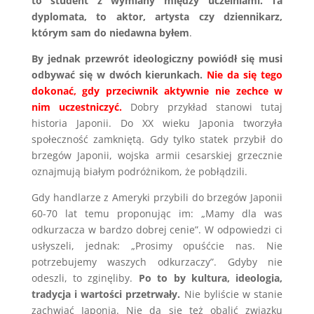
to student z wymiany między uczelniami. Ta
dyplomata, to aktor, artysta czy dziennikarz,
którym sam do niedawna byłem
.
By jednak przewrót ideologiczny powiódł się musi
odbywać się w dwóch kierunkach.
Nie da się tego
dokonać, gdy przeciwnik aktywnie nie zechce w
nim uczestniczyć.
Dobry przykład stanowi tutaj
historia Japonii. Do XX wieku Japonia tworzyła
społeczność zamkniętą. Gdy tylko statek przybił do
brzegów Japonii, wojska armii cesarskiej grzecznie
oznajmują białym podróżnikom, że pobłądzili.
Gdy handlarze z Ameryki przybili do brzegów Japonii
60-70 lat temu proponując im: „Mamy dla was
odkurzacza w bardzo dobrej cenie”. W odpowiedzi ci
usłyszeli, jednak: „Prosimy opuśćcie nas. Nie
potrzebujemy waszych odkurzaczy”. Gdyby nie
odeszli, to zginęliby.
Po to by kultura, ideologia,
tradycja i wartości przetrwały.
Nie byliście w stanie
zachwiać Japonią. Nie da się też obalić związku