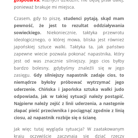
ponieważ brakuje mi miejsca.
Czasem, gdy to piszę,
studenci pytają, skąd mam
pewność, że jest to rezultat oddziaływania
sowieckiego.
Niekoniecznie, taktyka przewrotu
ideologicznego, o której mowa, bliska jest również
japońskiej sztuce walki. Taktyka ta, jak państwo
zapewne wiecie pozwala pokonać napastnika, który
jest od was znacznie silniejszy. Jego cios byłby
bardzo bolesny, gdybyśmy znaleźli się w jego
zasięgu.
Gdy silniejszy napastnik zadaje cios, to
niemądrze byłoby próbować wytrzymać jego
uderzenie. Chińska i japońska sztuka walki judo
odpowiada, jak w takiej sytuacji należy postąpić.
Najpierw należy zejść z linii uderzenia, a następnie
złapać pieść przeciwnika i pociągnąć zgodnie z linią
ciosu, aż napastnik rozbije się o ścianę
.
Jak więc tutaj wygląda sytuacja? W zaatakowanym
kraju oczywiście zaczynają się dziać rzeczy