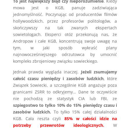
To jest największy błąd czy nieporozumienie
. Kiedy
mowa jest o KGB, panuje zadziwiająca
jednomyślność. Poczynając od producentów filmów
hollywoodzkich, przez profesorów politologów, a
skończywszy na tak zwanych ekspertach
sowietologach. Eksperci otóż przekonują nas, że
Andropow i całe KGB, koncentrują swoje uwagę na
tym, w jaki sposób wykraść plany
najnowocześniejszego odrzutowca by umocnić
kompleks zbrojeniowy związku sowieckiego.
Jednak prawda wygląda inaczej.
Jeżeli zsumujemy
całość czasu pieniędzy i zasobów ludzkich
, które
Związek Sowiecki, a szczególnie KGB angażuje poza
granicami ZSRR to odkryjemy… Dane te oczywiście
nie pochodzą ze statystyk CIA lub FBI, ze
szpiegostwo to tylko 10% do 15% pieniędzy czasu i
zasobów ludzkich.
To tylko 15% całej działalności
KGB. Cała reszta czyli
85% w całości idzie na
potrzeby przewrotów ideologicznych.
W