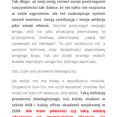
Tak długo, aż twój wróg zmieni swoje postrzeganie
rzeczywistości tak dalece, że nie tylko nie rozpozna
w tobie zagrożenia, ale też zaakceptuje system
twoich wartości, twoją cywilizację i twoje ambicje
jako swoje własne.
Zacznie postrzegać swojego
wroga, jeśli nie jako atrakcyjną alternatywę, to
przynajmniej możliwą alternatywę.
„Lepiej być
czerwonym niż martwym”.
To jest ostateczny cel, a
zarazem końcowy etap działalności wywrotowej
wrogiego kraju. Tak oto dzięki strategii małych
kroków zwyciężysz wroga bez jednego wystrzału.
Oto, czym jest przewrót ideologiczny.
Jak widać nie ma mowy o wysadzaniu mostów.
Oczywiście Sun-Tzu nie uczył wysadzać mostów. Być
może nie było ich wówczas zbyt wiele.
Taką definicję
przewrotu ideologicznego zna każdy student w
szkole KGB i każdy oficer akademii wojskowej w
ZSRR
.
Nie mam pewności czy taką wiedzę
udostępnia się amerykańskim oficerom, nie