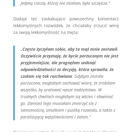
Jedyną rzeczą, której nie miałam, była szczęście.”
Dodaje też zaskakująco powszechny komentarz
lekkomyślnych rozwódek, że chciałaby zrzucić winę
za swoją lekkomyślność na męża:
„
Często życzyłam sobie, aby to mąż mnie zostawił.
Oczywiście przyznaję, że bycie porzuconym nie jest
przyjemniejsze, ale pragnęłam uniknąć
odpowiedzialności za decyzję, która sprawiła, że
czułam się tak rozchwiana
. Gdybym została
porzucona, mogłabym zachować wiarę, że zrobiłam
wszystko, by uratować nasze małżeństwo. W
trudnych chwilach mogłabym się wściec i obwiniać
go. Zamiast tego musiałam zmierzyć się z
samotnością, smutkiem i pustką rozwodu, a także z
paraliżującą wątpliwościami i żalem.”