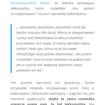
chrześcijańskich kobiet
, że kobieta śpiewająca
lekkomyślny hymn rozwódek „Nie jestem
szczęęęśliwaaa!” nie jest naprawdę lekkomyślna:
„…pozostanie, pozostanie, pozostanie może być
bardzo niszczące dla duszy. Wierzę w zaangażowanie
i pracę nad małżeństwem w obliczu wszelkich
przeciwności, ALE myślę, że należy oferować więcej
miłości i łaski tym, którzy są W lub nawet
OPUSZCZAJĄ nieszczęśliwe małżeństwa. „Nie jestem
szczęśliwa” może brzmieć banalnie na powierzchni,
ale to uczucie jest zazwyczaj wynikiem czegoś
poważnie nie tak.”
Ten poziom wyznania nie wystarczy. Żaden
przypadek rozwodu inicjowanego przez żonę (z
towarzyskim zbieraniem pieniędzy i nagród) nie jest
moralnie podejrzany,
chyba że sama rozwódka
otwarcie powie nam, że był lekkomyślny.
Nie