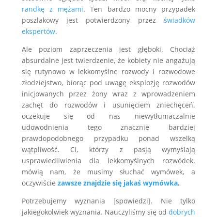
randkę z mężami
. Ten bardzo mocny przypadek
poszlakowy jest potwierdzony przez
świadków
ekspertów
.
Ale poziom zaprzeczenia jest głęboki. Chociaż
absurdalne jest twierdzenie, że kobiety nie angażują
się rutynowo w lekkomyślne rozwody i rozwodowe
złodziejstwo, biorąc pod uwagę eksplozję rozwodów
inicjowanych przez żony wraz z wprowadzeniem
zachęt do rozwodów i usunięciem zniechęceń,
oczekuje się od nas niewytłumaczalnie
udowodnienia tego znacznie bardziej
prawdopodobnego przypadku ponad wszelką
wątpliwość. Ci, którzy z pasją wymyślają
usprawiedliwienia dla lekkomyślnych rozwódek,
mówią nam, że musimy słuchać wymówek, a
oczywiście
zawsze znajdzie się jakaś wymówka
.
Potrzebujemy wyznania [spowiedzi]. Nie tylko
jakiegokolwiek wyznania. Nauczyliśmy się od
dobrych