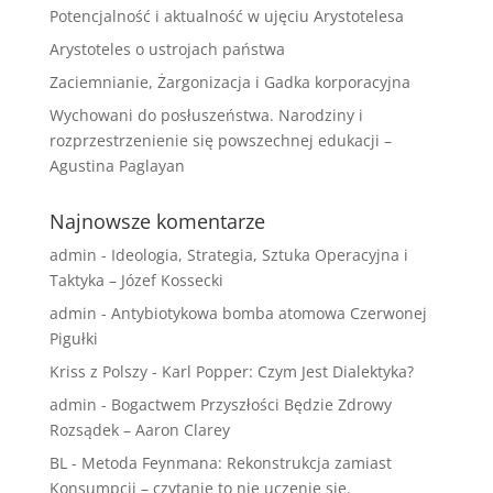
Potencjalność i aktualność w ujęciu Arystotelesa
Arystoteles o ustrojach państwa
Zaciemnianie, Żargonizacja i Gadka korporacyjna
Wychowani do posłuszeństwa. Narodziny i
rozprzestrzenienie się powszechnej edukacji –
Agustina Paglayan
Najnowsze komentarze
admin
-
Ideologia, Strategia, Sztuka Operacyjna i
Taktyka – Józef Kossecki
admin
-
Antybiotykowa bomba atomowa Czerwonej
Pigułki
Kriss z Polszy
-
Karl Popper: Czym Jest Dialektyka?
admin
-
Bogactwem Przyszłości Będzie Zdrowy
Rozsądek – Aaron Clarey
BL
-
Metoda Feynmana: Rekonstrukcja zamiast
Konsumpcji – czytanie to nie uczenie się.