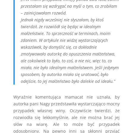
przestałam się wzdrygać na myśl o tym, co zrobiłam
– zainicjowałam rozwód.
Jednak nigdy wcześniej nie słyszałam, by ktoś
twierdził, że rozwiódł się będąc w idealnym
małżeństwie. To sprzeczność w terminach, moim
zdaniem. W artykule nie widzę wystarczających
wskazówek, by domyślić się, co dokładnie
zmotywowało autorkę do opuszczenia małżeństwa,
ale cokolwiek to było, to coś, a nie nic, więc to, co
miała, nie było idealnym małżeństwem. Jeśli jedynym
sposobem, by autorka miała się uratować, było
odejście, to jej małżeństwo było dalekie od ideału.”
Wyraźnie komentująca mamacat nie uznała, by
autorka pani Nagy przedstawiła wystarczająco mocny
przypadek własnej winy. Oczywiście twierdzi, że
rozwiodła się lekkomyślnie, ale nie można brać jej
słów na wiarę. Ale to może być przypadek
odosobniony. Na pewno inni są skłonni przyjąć