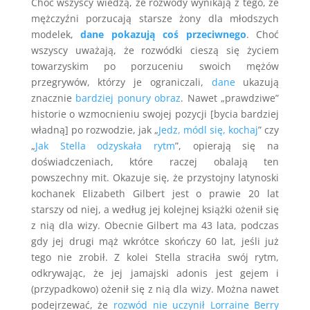
Choć wszyscy wiedzą, że rozwody wynikają z tego, że
mężczyźni porzucają starsze żony dla młodszych
modelek,
dane pokazują coś przeciwnego
. Choć
wszyscy uważają, że rozwódki cieszą się życiem
towarzyskim po porzuceniu swoich mężów
przegrywów, którzy je ograniczali,
dane
ukazują
znacznie
bardziej ponury obraz
. Nawet „prawdziwe”
historie o wzmocnieniu swojej pozycji [bycia bardziej
władną] po rozwodzie, jak „
Jedz, módl się, kochaj
” czy
„
Jak Stella odzyskała rytm
”, opierają się na
doświadczeniach, które raczej obalają ten
powszechny mit. Okazuje się, że przystojny latynoski
kochanek Elizabeth Gilbert jest o prawie 20 lat
starszy od niej, a według jej kolejnej książki ożenił się
z nią dla wizy. Obecnie Gilbert ma 43 lata, podczas
gdy jej drugi mąż wkrótce skończy 60 lat, jeśli już
tego nie zrobił. Z kolei Stella straciła swój rytm,
odkrywając, że jej jamajski adonis jest gejem i
(przypadkowo) ożenił się z nią dla wizy. Można nawet
podejrzewać, że
rozwód nie uczynił Lorraine Berry