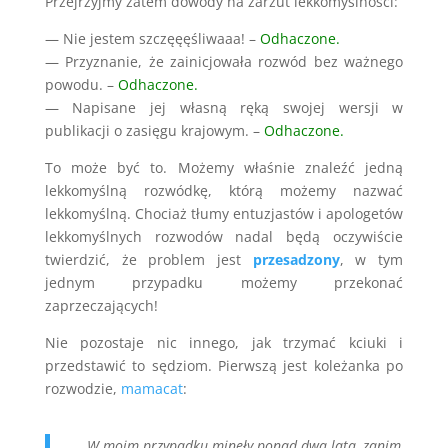
Przejrzyjmy zatem dowody na zarzut lekkomyślności:
— Nie jestem szczęęęśliwaaa! –
Odhaczone.
— Przyznanie, że zainicjowała rozwód bez ważnego
powodu. –
Odhaczone.
— Napisane jej własną ręką swojej wersji w
publikacji o zasięgu krajowym. –
Odhaczone.
To może być to. Możemy właśnie znaleźć jedną
lekkomyślną rozwódkę, którą możemy nazwać
lekkomyślną. Chociaż tłumy entuzjastów i apologetów
lekkomyślnych rozwodów nadal będą oczywiście
twierdzić, że problem jest
przesadzony
, w tym
jednym przypadku możemy przekonać
zaprzeczających!
Nie pozostaje nic innego, jak trzymać kciuki i
przedstawić to sędziom. Pierwszą jest koleżanka po
rozwodzie,
mamacat
:
„…W moim przypadku minęły ponad dwa lata, zanim