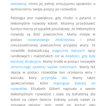
seksowną
, mimo jej pełnej entuzjazmu opowieści o
wzmocnieniu swojej pozycji po rozwodzie.
Patologia jest największa, gdy chodzi o pytanie o
lekkomyślne rozwody kobiet. Możemy przedstawić
bardzo mocny przypadek poszlakowy, że lekkomyślne
rozwody są dość powszechne. Mamy motyw w
postaci
rozwodowego złodziejstwa
i (choć
nieuzasadnionej) powszechnie przyjętej wiary, że
rozwódki doświadczają
magicznie lepszych
opcji
randkowych i małżeńskich niż w
młodości, gdy były
bardziej atrakcyjne
. Mamy środki w postaci niezwykle
stronniczego systemu sądów rodzinnych
. Mamy też
okazję w postaci rozwodów bez orzekania winy i
kościoła, który
przymyka oko
. Mamy także
społeczeństwo, które
dopinguje kobiety do
rozwodów
. Elizabeth Gilbert napisała o swoim
lekkomyślnym rozwodzie i stała się bohaterką dla
kobiet na całym świecie. Kobiety uznały nawet za
stosowne oglądać „Jedz, módl się, kochaj” jako