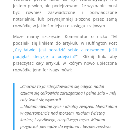
jestem pewien, ale podejrzewam, że wyznanie musi
być również zaświadczone i poświadczone
notarialnie, lub przynajmniej złożone przez samą
rozwódkę w jakimś miejscu o zasięgu krajowym.
Może mamy szczęście. Komentator o nicku TM
podzielił się linkiem do artykułu w Huffington Post
„
Czy łatwiej jest poradzić sobie z rozwodem, jeśli
podjęłaś decyzję o odejściu?
”. Kliknij link, aby
przeczytać cały artykuł, w którym nowo upieczona
rozwódka Jennifer Nagy mówi:
„Chociaż to ja zdecydowałam się odejść, nadal
czułam się całkowicie zdruzgotana i pełna żalu – mój
cały świat się wywrócił.
…Miałam idealne życie i idealny związek. Mieszkałam
w apartamencie nad morzem, miałam świetną
karierę i życzliwego, cierpliwego męża. Miałam
przyjaciół, pieniądze do wydania i bezpieczeństwo.