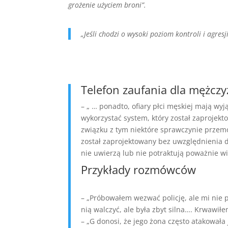
grożenie użyciem broni”.
„Jeśli chodzi o wysoki poziom kontroli i agres
Telefon zaufania dla mężc
– „ … ponadto, ofiary płci męskiej mają w
wykorzystać system, który został zaproje
związku z tym niektóre sprawczynie prze
został zaprojektowany bez uwzględnienia d
nie uwierzą lub nie potraktują poważnie wik
Przykłady rozmówców
– „Próbowałem wezwać policję, ale mi nie 
nią walczyć, ale była zbyt silna…. Krwawiłem
– „G donosi, że jego żona często atakowała 