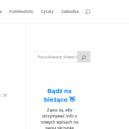
a
PubMedInfo
Cytaty
Zakładka
Bądź na
, że
bieżąco 👋
Zapisz się
, aby
otrzymywać info o
nowych wpisach na
swoją skrzynkę