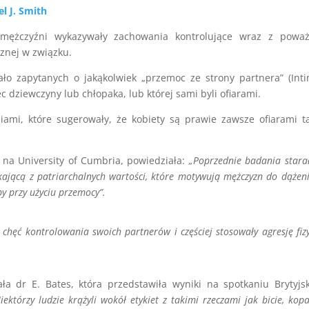
l J. Smith
ż mężczyźni wykazywały zachowania kontrolujące wraz z powa
znej w związku.
ło zapytanych o jakąkolwiek „przemoc ze strony partnera” (Int
ec dziewczyny lub chłopaka, lub której sami byli ofiarami.
ami, które sugerowały, że kobiety są prawie zawsze ofiarami t
 na University of Cumbria, powiedziała:
„Poprzednie badania starał
ającą z patriarchalnych wartości, które motywują mężczyzn do dążen
y przy użyciu przemocy”.
chęć kontrolowania swoich partnerów i częściej stosowały agresję fiz
ała dr E. Bates, która przedstawiła wyniki na spotkaniu Brytyjs
iektórzy ludzie krążyli wokół etykiet z takimi rzeczami jak bicie, kopa