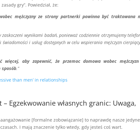
zasady gry”. Powiedział, że:
wobec mężczyzny ze strony partnerki powinna być traktowana m
śmy zaskoczeni wynikami badań, ponieważ codziennie otrzymujemy telefo
rak świadomości i usług dostępnych w celu wspierania mężczyzn cierpiąc
bić więcej, aby zapewnić, że przemoc domowa wobec mężczyzn 
m sposób
.”
ssive than men’ in relationships
t – Egzekwowanie własnych granic: Uwaga,
 zaangażowanie [formalne zobowiązanie] to naprawdę nasze jedyn
zasach. I mają znaczenie tylko wtedy, gdy jesteś coś wart.