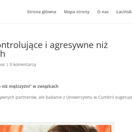
Strona główna
Mapa strony
O nas
Łacińsk
ontrolujące i agresywne niż
ch
moc
|
0 komentarzy
e niż mężczyźni” w związkach
sywnych partnerów, ale badanie z Uniwersytetu w Cumbrii sugeruje