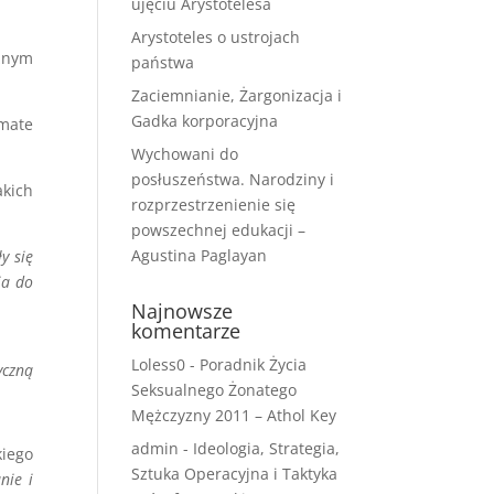
ujęciu Arystotelesa
Arystoteles o ustrojach
żnym
państwa
Zaciemnianie, Żargonizacja i
Gadka korporacyjna
imate
Wychowani do
posłuszeństwa. Narodziny i
akich
rozprzestrzenienie się
powszechnej edukacji –
Agustina Paglayan
y się
ia do
Najnowsze
komentarze
Loless0
-
Poradnik Życia
yczną
Seksualnego Żonatego
Mężczyzny 2011 – Athol Key
admin
-
Ideologia, Strategia,
kiego
Sztuka Operacyjna i Taktyka
nie i