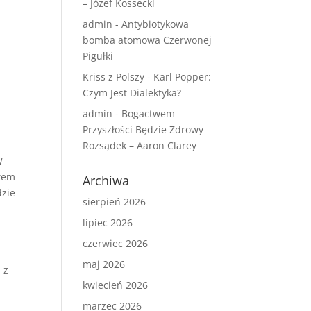
– Józef Kossecki
admin
-
Antybiotykowa
bomba atomowa Czerwonej
Pigułki
Kriss z Polszy
-
Karl Popper:
Czym Jest Dialektyka?
admin
-
Bogactwem
Przyszłości Będzie Zdrowy
Rozsądek – Aaron Clarey
W
stem
Archiwa
dzie
sierpień 2026
lipiec 2026
czerwiec 2026
maj 2026
 z
kwiecień 2026
marzec 2026