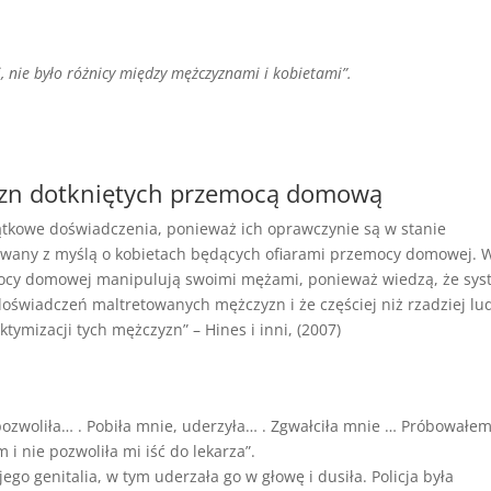
ji, nie było różnicy między mężczyznami i kobietami”.
zyzn dotkniętych przemocą domową
yjątkowe doświadczenia, ponieważ ich oprawczynie są w stanie
ktowany z myślą o kobietach będących ofiarami przemocy domowej. 
mocy domowej manipulują swoimi mężami, ponieważ wiedzą, że sy
oświadczeń maltretowanych mężczyzn i że częściej niż rzadziej lu
tymizacji tych mężczyzn” – Hines i inni, (2007)
pozwoliła… . Pobiła mnie, uderzyła… . Zgwałciła mnie … Próbowałem
 i nie pozwoliła mi iść do lekarza”.
jego genitalia, w tym uderzała go w głowę i dusiła. Policja była