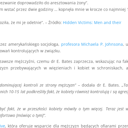
ezwanie doprowadziło do aresztowania żony”.
em wstać przez dwie godziny … kopnęła mnie w krocze co najmniej 
ziła, że mi je odetnie”. – Źródło:
Hidden Victims: Men and their
zez amerykańskiego socjologa,
profesora Michaela P. Johnsona
, 
howań kontrolujących w związku.
 zawsze mężczyźni, czemu dr E. Bates zaprzecza, wskazując na fak
zyzn przebywających w więzieniach i kobiet w schroniskach, a
dominującej kontroli ze strony mężczyzn”
– dodała dr E. Bates.
„Ta
ich 10-15 lat podkreśliły fakt, że kobiety również kontrolują i są agre
yć fakt, że w przeszłości kobiety mówiły o tym więcej. Teraz jest w
omfortowo [mówiąc o tym]”.
ive
, która oferuje wsparcie dla mężczyzn będących ofiarami prz