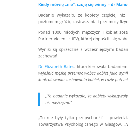
Kiedy mówię „nie”, czuję się winny – dr Manue
Badanie wykazało, że kobiety częściej ni
poziomem gróźb, zastraszania i przemocy fizyc
Ponad 1000 młodych mężczyzn i kobiet zosta
Partner Violence, IPV), której dopuścili się wob
Wyniki są sprzeczne z wcześniejszymi badani
zachowań.
Dr Elizabeth Bates
, która kierowała badaniem
wyjaśnić męską przemoc wobec kobiet jako wynik
kontrolowania zachowania kobiet, w razie potrzeb
„To badanie wykazało, że kobiety wykazywały 
niż mężczyźni.”
„To nie były tylko przepychanki” – powiedzi
Towarzystwa Psychologicznego w Glasgow. „
N