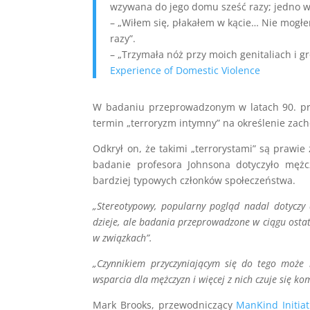
wzywana do jego domu sześć razy; jedno w
– „Wiłem się, płakałem w kącie… Nie mogł
razy”.
– „Trzymała nóż przy moich genitaliach i gro
Experience of Domestic Violence
W badaniu przeprowadzonym w latach 90. pr
termin „terroryzm intymny” na określenie zac
Odkrył on, że takimi „terrorystami” są prawie
badanie profesora Johnsona dotyczyło mężc
bardziej typowych członków społeczeństwa.
„Stereotypowy, popularny pogląd nadal dotyczy 
dzieje, ale badania przeprowadzone w ciągu ostatn
w związkach”.
„Czynnikiem przyczyniającym się do tego może b
wsparcia dla mężczyzn i więcej z nich czuje się k
Mark Brooks, przewodniczący
ManKind Initiat