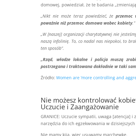
domowej, powiedział, że te badania „zmieniają 
„Nikt nie może teraz powiedzieć, że
przemoc 
poważnie niż przemoc domowa wobec kobiety
.”
„W [naszej] organizacji charytatywnej nie jeste
naszą infolinię. To, co nadal nas niepokoi, to b
ten sposób”.
„Rząd, władze lokalne i policja muszą zro
postrzegana i traktowana dokładnie w taki sa
Źródło:
Women are ‘more controlling and aggre
Nie możesz kontrolować kobie
Uczucie i Zaangażowanie
GRANICE: Uczucie sympatii, uwaga [atencja] i
narzędzia do ich egzekwowania w dzisiejszych c
Nie mamy kija, więc usuwamy marchewkę.