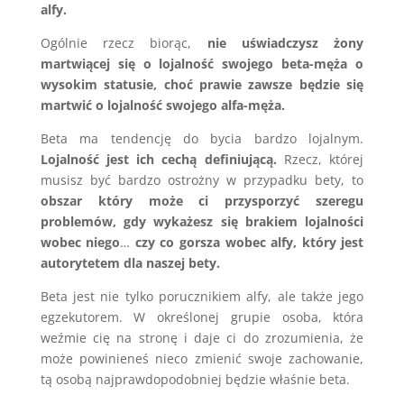
alfy.
Ogólnie rzecz biorąc,
nie uświadczysz żony
martwiącej się o lojalność swojego beta-męża o
wysokim statusie, choć prawie zawsze będzie się
martwić o lojalność swojego alfa-męża.
Beta ma tendencję do bycia bardzo lojalnym.
Lojalność jest ich cechą definiującą.
Rzecz, której
musisz być bardzo ostrożny w przypadku bety, to
obszar który może ci przysporzyć szeregu
problemów, gdy wykażesz się brakiem lojalności
wobec niego
…
czy co gorsza wobec alfy, który jest
autorytetem dla naszej bety.
Beta jest nie tylko porucznikiem alfy, ale także jego
egzekutorem. W określonej grupie osoba, która
weźmie cię na stronę i daje ci do zrozumienia, że
może powinieneś nieco zmienić swoje zachowanie,
tą osobą najprawdopodobniej będzie właśnie beta.