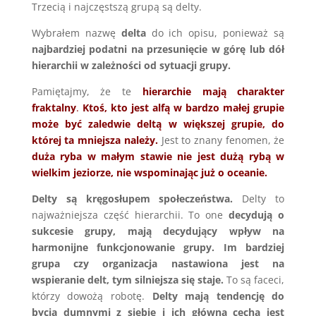
Trzecią i najczęstszą grupą są delty.
Wybrałem nazwę
delta
do ich opisu, ponieważ są
najbardziej podatni na przesunięcie w górę lub dół
hierarchii w zależności od sytuacji grupy.
Pamiętajmy, że te
hierarchie mają charakter
fraktalny
.
Ktoś, kto jest alfą w bardzo małej grupie
może być zaledwie deltą w większej grupie, do
której ta mniejsza należy.
Jest to znany fenomen, że
duża ryba w małym stawie nie jest dużą rybą w
wielkim jeziorze, nie wspominając już o oceanie.
Delty są kręgosłupem społeczeństwa.
Delty to
najważniejsza część hierarchii. To one
decydują o
sukcesie grupy, mają decydujący wpływ na
harmonijne funkcjonowanie grupy. Im bardziej
grupa czy organizacja nastawiona jest na
wspieranie delt, tym silniejsza się staje.
To są faceci,
którzy dowożą robotę.
Delty mają tendencję do
bycia dumnymi z siebie i ich główną cechą jest