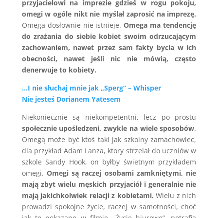
przyjacielowi na imprezie gdzieś w rogu pokoju,
omegi w ogóle nikt nie myślał zaprosić na imprezę.
Omega dosłownie nie istnieje.
Omega ma tendencję
do zrażania do siebie kobiet swoim odrzucającym
zachowaniem, nawet przez sam fakty bycia w ich
obecności, nawet jeśli nic nie mówią, często
denerwuje to kobiety.
…I nie słuchaj mnie jak „Sperg” – Whisper
Nie jesteś Dorianem Yatesem
Niekoniecznie są niekompetentni, lecz po prostu
społecznie upośledzeni, zwykle na wiele sposobów
.
Omegą może być ktoś taki jak szkolny zamachowiec,
dla przykład Adam Lanza, ktory strzelał do uczniów w
szkole Sandy Hook, on byłby świetnym przykładem
omegi.
Omegi są raczej osobami zamkniętymi, nie
mają zbyt wielu męskich przyjaciół i generalnie nie
mają jakichkolwiek relacji z kobietami.
Wielu z nich
prowadzi spokojne życie, raczej w samotności, choć
jak to pokazano w filmie „Życie biurowe”, potrafią