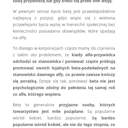
sobą przywódcę lub gdy kreśli się przed nim wizję.
W pewnym sensie bycie betą jest prawdopodobnie
najlepszą z pozycji, gdyż wiąże się z wieloma
przywilejami bycia wyżej w hierarchii społecznej bez
konieczności posiadania obowiązków, które spadają
na alfę.
To dlatego w korporacjach często mamy do czynienia
z takim oto problemem, że
kiedy alfa-przywódca
odchodzi ze stanowiska i ponieważ często próbują
promować swoich lojalnych beta-podwładnych na
stanowisko dawnego alfy, co prawie zawsze kończy
się porażką.
Dzieje się tak, ponieważ
beta nie jest
psychologicznie zdolny do pełnienia tej samej roli
co alfa, którego wspiera.
Bety to generalnie
przyjazne osoby, których
towarzystwo jest mile pożądane
. Są popularne
wśród kobiet, bardzo popularne.
Są bardzo
popularne wśród kobiet, ale nie do tego stopnia, co