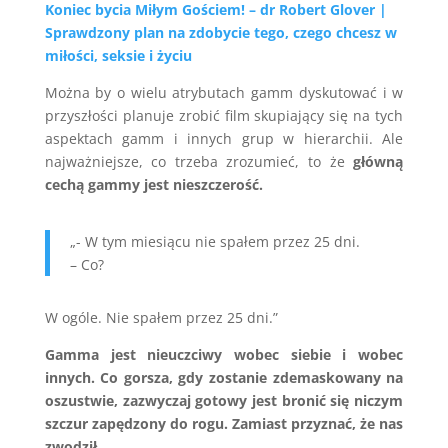
Koniec bycia Miłym Gościem! – dr Robert Glover |
Sprawdzony plan na zdobycie tego, czego chcesz w
miłości, seksie i życiu
Można by o wielu atrybutach gamm dyskutować i w
przyszłości planuje zrobić film skupiający się na tych
aspektach gamm i innych grup w hierarchii. Ale
najważniejsze, co trzeba zrozumieć, to że
główną
cechą gammy jest nieszczerość.
„- W tym miesiącu nie spałem przez 25 dni.
– Co?
W ogóle. Nie spałem przez 25 dni.”
Gamma jest nieuczciwy wobec siebie i wobec
innych. Co gorsza, gdy zostanie zdemaskowany na
oszustwie, zazwyczaj gotowy jest bronić się niczym
szczur zapędzony do rogu. Zamiast przyznać, że nas
zwodził.