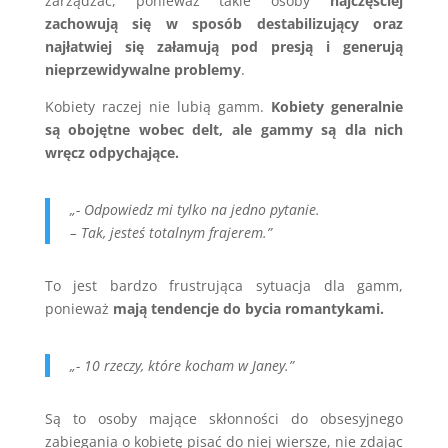
zarządzać, ponieważ takie osoby
najczęściej
zachowują się w sposób destabilizujący oraz
najłatwiej się załamują pod presją i generują
nieprzewidywalne problemy
.
Kobiety raczej nie lubią gamm.
Kobiety generalnie
są obojętne wobec delt,
ale gammy są dla nich
wręcz odpychające.
„- Odpowiedz mi tylko na jedno pytanie.
– Tak, jesteś totalnym frajerem.”
To jest bardzo frustrująca sytuacja dla gamm,
ponieważ
mają tendencje do bycia romantykami.
„- 10 rzeczy, które kocham w Janey.”
Są to osoby mające skłonności do obsesyjnego
zabiegania o kobietę pisać do niej wiersze, nie zdając