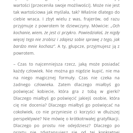
wartości [przeceniła swoje możliwości]. Może nie jest
tak wartościowa jak myślała, tak? Właśnie dlatego do
ciebie wraca. I zbyt wielu z was, frajerów, od razu
przyjmuje z powrotem te dziewczyny. Mówicie:
„Och
kochanie, wiem, że jest ci przykro. Powiedziałaś, że nigdy
więcej tego nie zrobisz i zdajesz sobie sprawę z tego, jak
bardzo mnie kochasz”.
A ty, głupcze, przyjmujesz ją z
powrotem.
– Czas to najcenniejsza rzecz, jaką może posiadać
każdy człowiek. Nie można go nigdzie kupić, nie ma
na niego magicznej formuły. Czas nie czeka na
żadnego człowieka. Zatem dlaczego miałbyś go
poświęcać kobiecie, która gra z tobą w gierki?
Dlaczego miałbyś go poświęcić jakiejś osobie, która
cię nie docenia? Dlaczego miałbyś go poświęcać na
cokolwiek, co nie przyniesie ci korzyści w dłuższej
perspektywie? Nie mówię o krótkotrwałej gratyfikacji.
Dlaczego po prostu nie odejdziesz? Dlaczego po
prostu nie zdystansujesz się od tej konkretnej