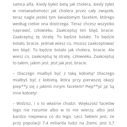
samca alfa. Kiedy byłeś betą jak cholera, kiedy żyłeś
w nieświadomości jak cholera przez cały związek,
teraz nagle jesteś tym świadomym facetem, którego
według ciebie ona dostrzega. Teraz chcesz wszystko
naprawić, człowieku. Zaakceptuj ten błąd, bracie.
Zaakceptuj tę stratę. To będzie bolało. To będzie
bolało, bracie. Jednak wiesz co, musisz zaakceptować
ten błąd. To będzie bolało jak cholera, bracie. Ale
wiesz co, zaakceptuj tę stratę, człowieku. Zaakceptuj
to takim, jakim jest. Jest jak jest, bracie.
– Dlaczego miałbyś być z taką kobietą? Dlaczego
miałbyś być z kobietą, która przy pierwszej okazji
piep**y się z jakimś innym facetem? Piep**yć ją! Są
inne kobiety!
– Widzisz, i o to właśnie chodzi. Większość facetów
tego nie rozumie albo w to nie wierzy, albo jest
bardzo niepewna co do tego. Lecz faktem jest, że
przy populacji 7,4 miliarda ludzi na Ziemi, jest 3,7