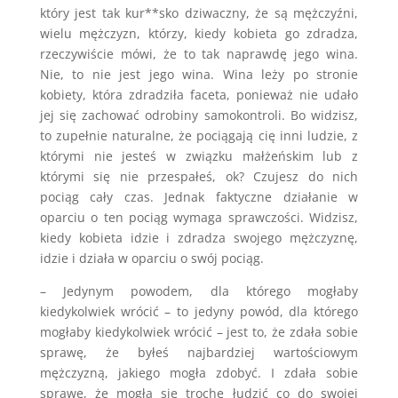
który jest tak kur**sko dziwaczny, że są mężczyźni,
wielu mężczyzn, którzy, kiedy kobieta go zdradza,
rzeczywiście mówi, że to tak naprawdę jego wina.
Nie, to nie jest jego wina. Wina leży po stronie
kobiety, która zdradziła faceta, ponieważ nie udało
jej się zachować odrobiny samokontroli. Bo widzisz,
to zupełnie naturalne, że pociągają cię inni ludzie, z
którymi nie jesteś w związku małżeńskim lub z
którymi się nie przespałeś, ok? Czujesz do nich
pociąg cały czas. Jednak faktyczne działanie w
oparciu o ten pociąg wymaga sprawczości. Widzisz,
kiedy kobieta idzie i zdradza swojego mężczyznę,
idzie i działa w oparciu o swój pociąg.
– Jedynym powodem, dla którego mogłaby
kiedykolwiek wrócić – to jedyny powód, dla którego
mogłaby kiedykolwiek wrócić – jest to, że zdała sobie
sprawę, że byłeś najbardziej wartościowym
mężczyzną, jakiego mogła zdobyć. I zdała sobie
sprawę, że mogła się trochę łudzić co do swojej