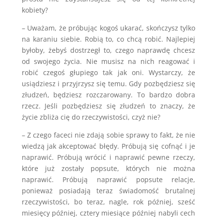
kobiety?
– Uważam, że próbując kogoś ukarać, skończysz tylko
na karaniu siebie. Robią to, co chcą robić. Najlepiej
byłoby, żebyś dostrzegł to, czego naprawdę chcesz
od swojego życia. Nie musisz na nich reagować i
robić czegoś głupiego tak jak oni. Wystarczy, że
usiądziesz i przyjrzysz się temu. Gdy pozbędziesz się
złudzeń, będziesz rozczarowany. To bardzo dobra
rzecz. Jeśli pozbędziesz się złudzeń to znaczy, że
życie zbliża cię do rzeczywistości, czyż nie?
– Z czego faceci nie zdają sobie sprawy to fakt, że nie
wiedzą jak akceptować błędy. Próbują się cofnąć i je
naprawić. Próbują wrócić i naprawić pewne rzeczy,
które już zostały popsute, których nie można
naprawić. Próbują naprawić popsute relacje,
ponieważ posiadają teraz świadomość brutalnej
rzeczywistości, bo teraz, nagle, rok później, sześć
miesięcy później, cztery miesiące później nabyli cech