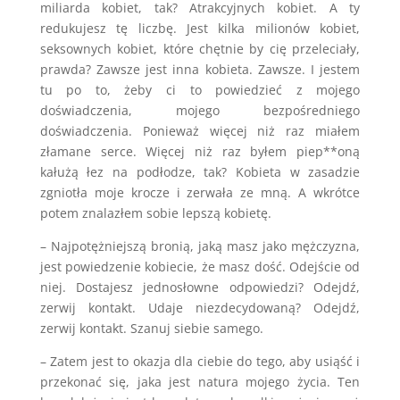
miliarda kobiet, tak? Atrakcyjnych kobiet. A ty
redukujesz tę liczbę. Jest kilka milionów kobiet,
seksownych kobiet, które chętnie by cię przeleciały,
prawda? Zawsze jest inna kobieta. Zawsze. I jestem
tu po to, żeby ci to powiedzieć z mojego
doświadczenia, mojego bezpośredniego
doświadczenia. Ponieważ więcej niż raz miałem
złamane serce. Więcej niż raz byłem piep**oną
kałużą łez na podłodze, tak? Kobieta w zasadzie
zgniotła moje krocze i zerwała ze mną. A wkrótce
potem znalazłem sobie lepszą kobietę.
– Najpotężniejszą bronią, jaką masz jako mężczyzna,
jest powiedzenie kobiecie, że masz dość. Odejście od
niej. Dostajesz jednosłowne odpowiedzi? Odejdź,
zerwij kontakt. Udaje niezdecydowaną? Odejdź,
zerwij kontakt. Szanuj siebie samego.
– Zatem jest to okazja dla ciebie do tego, aby usiąść i
przekonać się, jaka jest natura mojego życia. Ten