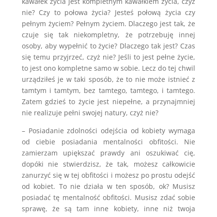
kawałek życia jest kompletnym kawałkiem życia, czyż
nie? Czy to połowa życia? Jesteś połową życia czy
pełnym życiem? Pełnym życiem. Dlaczego jest tak, że
czuje się tak niekompletny, że potrzebuję innej
osoby, aby wypełnić to życie? Dlaczego tak jest? Czas
się temu przyjrzeć, czyż nie? Jeśli to jest pełne życie,
to jest ono kompletne samo w sobie. Lecz do tej chwil
urządziłeś je w taki sposób, że to nie może istnieć z
tamtym i tamtym, bez tamtego, tamtego, i tamtego.
Zatem gdzieś to życie jest niepełne, a przynajmniej
nie realizuje pełni swojej natury, czyż nie?
– Posiadanie zdolności odejścia od kobiety wymaga
od ciebie posiadania mentalności obfitości. Nie
zamierzam upiększać prawdy ani oszukiwać cię,
dopóki nie stwierdzisz, że tak, możesz całkowicie
zanurzyć się w tej obfitości i możesz po prostu odejść
od kobiet. To nie działa w ten sposób, ok? Musisz
posiadać tę mentalność obfitości. Musisz zdać sobie
sprawę, że są tam inne kobiety, inne niż twoja