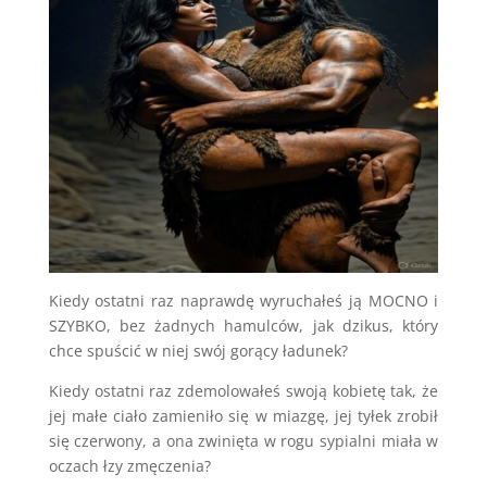
Kiedy ostatni raz naprawdę wyruchałeś ją MOCNO i
SZYBKO, bez żadnych hamulców, jak dzikus, który
chce spuścić w niej swój gorący ładunek?
Kiedy ostatni raz zdemolowałeś swoją kobietę tak, że
jej małe ciało zamieniło się w miazgę, jej tyłek zrobił
się czerwony, a ona zwinięta w rogu sypialni miała w
oczach łzy zmęczenia?