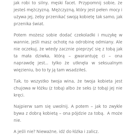
jak robi to silny, męski facet. Przypomnij sobie, że
jesteś mężczyzną. Mężczyzną, który jest pełen mocy i
używa jej, żeby przenikać swoją kobietę tak samo, jak
przenika świat.
Potem możesz sobie dodać czekoladki i muzykę w
wannie, jeśli masz ochotę na odrobinę odmiany. Ale
nie oczekuj, że wtedy zacznie pieprzyć się z tobą jak
ta mała dziwka, którą – gwarantuję ci – ona
naprawdę jest… tylko że utknęła w seksualnym
więzieniu, bo to ty ją tam wsadziłeś.
Tak, to wszystko twoja wina, że twoja kobieta jest
chujowa w łóżku (z tobą) albo że seks (z tobą) jej nie
kręci.
Najpierw sam się uwolnij. A potem – jak to zwykle
bywa z dobrą kobietą – ona pójdzie za tobą. A może
nie.
A jeśli nie? Nieważne, idź do łóżka i zalicz.