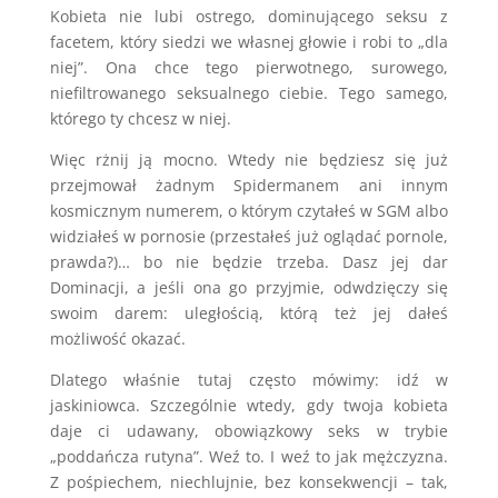
Kobieta nie lubi ostrego, dominującego seksu z
facetem, który siedzi we własnej głowie i robi to „dla
niej”. Ona chce tego pierwotnego, surowego,
niefiltrowanego seksualnego ciebie. Tego samego,
którego ty chcesz w niej.
Więc rżnij ją mocno. Wtedy nie będziesz się już
przejmował żadnym Spidermanem ani innym
kosmicznym numerem, o którym czytałeś w SGM albo
widziałeś w pornosie (przestałeś już oglądać pornole,
prawda?)… bo nie będzie trzeba. Dasz jej dar
Dominacji, a jeśli ona go przyjmie, odwdzięczy się
swoim darem: uległością, którą też jej dałeś
możliwość okazać.
Dlatego właśnie tutaj często mówimy: idź w
jaskiniowca. Szczególnie wtedy, gdy twoja kobieta
daje ci udawany, obowiązkowy seks w trybie
„poddańcza rutyna”. Weź to. I weź to jak mężczyzna.
Z pośpiechem, niechlujnie, bez konsekwencji – tak,