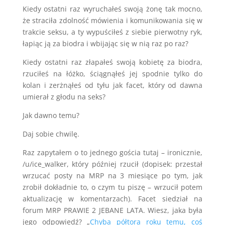
Kiedy ostatni raz wyruchałeś swoją żonę tak mocno,
że straciła zdolność mówienia i komunikowania się w
trakcie seksu, a ty wypuściłeś z siebie pierwotny ryk,
łapiąc ją za biodra i wbijając się w nią raz po raz?
Kiedy ostatni raz złapałeś swoją kobietę za biodra,
rzuciłeś na łóżko, ściągnąłeś jej spodnie tylko do
kolan i zerżnąłeś od tyłu jak facet, który od dawna
umierał z głodu na seks?
Jak dawno temu?
Daj sobie chwilę.
Raz zapytałem o to jednego gościa tutaj – ironicznie,
/u/ice_walker, który później rzucił (dopisek: przestał
wrzucać posty na MRP na 3 miesiące po tym, jak
zrobił dokładnie to, o czym tu piszę – wrzucił potem
aktualizację w komentarzach). Facet siedział na
forum MRP PRAWIE 2 JEBANE LATA. Wiesz, jaka była
jego odpowiedź? „
Chyba półtora roku temu, coś