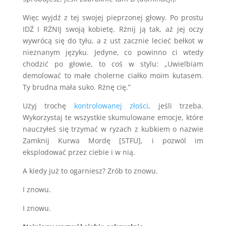
Więc wyjdź z tej swojej pieprzonej głowy. Po prostu
IDŹ I RŻNIJ swoją kobietę. Rżnij ją tak, aż jej oczy
wywrócą się do tyłu, a z ust zacznie lecieć bełkot w
nieznanym języku. Jedyne, co powinno ci wtedy
chodzić po głowie, to coś w stylu: „Uwielbiam
demolować to małe cholerne ciałko moim kutasem.
Ty brudna mała suko. Rżnę cię.”
Użyj trochę
kontrolowanej złości
, jeśli trzeba.
Wykorzystaj te wszystkie skumulowane emocje, które
nauczyłeś się trzymać w ryzach z kubkiem o nazwie
Zamknij Kurwa Mordę [STFU], i pozwól im
eksplodować przez ciebie i w nią.
A kiedy już to ogarniesz? Zrób to znowu.
I znowu.
I znowu.