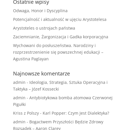
Ostatnie wpisy
Odwaga, Honor i Dyscyplina
Potencjalność i aktualność w ujęciu Arystotelesa
Arystoteles o ustrojach państwa
Zaciemnianie, Żargonizacja i Gadka korporacyjna
Wychowani do posłuszeństwa. Narodziny i
rozprzestrzenienie się powszechnej edukacji –
Agustina Paglayan
Najnowsze komentarze
admin
-
Ideologia, Strategia, Sztuka Operacyjna i
Taktyka – Józef Kossecki
admin
-
Antybiotykowa bomba atomowa Czerwonej
Pigułki
Kriss z Polszy
-
Karl Popper: Czym Jest Dialektyka?
admin
-
Bogactwem Przyszłości Będzie Zdrowy
Rozsądek – Aaron Clarey