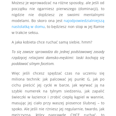
Możesz je wprowadzać na różne sposoby, ale jeśli od
początku nie ogarniesz pierwszego (dominacji), to
nigdzie nie dojdziesz ze swoimi mentalnymi
modelami. Bo skoro ona jest
najodpowiedzialniejszą
nastolatką w domu
, to będziesz non stop w jej Ramie
w trakcie seksu.
A jaka kobieta chce ruchać samą siebie, hmm?
To się zawsze sprowadza do jednej podstawowej zasady
rządzącej relacjami damsko-męskimi: laski kochają się
poddawać silnym facetom.
Więc jeśli chcesz spędzać czas na uczeniu się
miliona technik: jak palcować jej punkt G, jak po
cichu pieścić jej cycki w barze, jak wyrwać ją na
szybki numerek na tylnym siedzeniu, jak zapalić
świeczki w łazience i zrobić ciepłą kąpiel w wannie,
masując jej ciało przy waszej piosence ślubnej – to
spoko. Ale jeśli nie rżniesz jej regularnie, twardo, jak
mężczyzna, który naprawdę CHCE ruchać, to