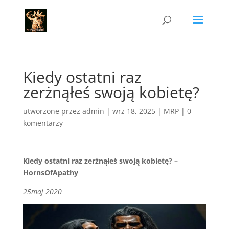
Kiedy ostatni raz
zerżnąłeś swoją kobietę?
utworzone przez
admin
|
wrz 18, 2025
|
MRP
|
0
komentarzy
Kiedy ostatni raz zerżnąłeś swoją kobietę? –
HornsOfApathy
25maj 2020