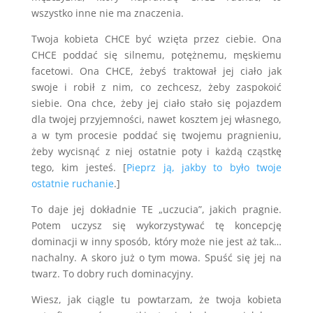
wszystko inne nie ma znaczenia.
Twoja kobieta CHCE być wzięta przez ciebie. Ona
CHCE poddać się silnemu, potężnemu, męskiemu
facetowi. Ona CHCE, żebyś traktował jej ciało jak
swoje i robił z nim, co zechcesz, żeby zaspokoić
siebie. Ona chce, żeby jej ciało stało się pojazdem
dla twojej przyjemności, nawet kosztem jej własnego,
a w tym procesie poddać się twojemu pragnieniu,
żeby wycisnąć z niej ostatnie poty i każdą cząstkę
tego, kim jesteś. [
Pieprz ją, jakby to było twoje
ostatnie ruchanie
.]
To daje jej dokładnie TE „uczucia”, jakich pragnie.
Potem uczysz się wykorzystywać tę koncepcję
dominacji w inny sposób, który może nie jest aż tak…
nachalny. A skoro już o tym mowa. Spuść się jej na
twarz. To dobry ruch dominacyjny.
Wiesz, jak ciągle tu powtarzam, że twoja kobieta