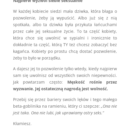
Najpierw wyzwól siebie seksualnie
W każdej kobiecie siedzi mała dziwka, która błaga o
pozwolenie, żeby ją wypuścić. Albo już się z nią
spotkała, albo ta dziwka była przykuta łańcuchami
przez całe jej seksualne życie. To ta część kobiety,
która chce się uwolnić w sypialni i ironicznie to
dokładnie ta część, którą TY też chcesz zobaczyć bez
kagańca. Kobiety po prostu chcą dostać pozwolenie,
żeby to było w porządku.
A dajesz jej to pozwolenie tylko wtedy, kiedy najpierw
sam się uwolnisz od wszystkich swoich niepewności.
Jak powtarzam często:
Męskość rośnie przez
wyzwanie. Jej ostateczną nagrodą jest wolność.
Przebij się przez bariery swoich lęków i tego małego
beta-goblinika na ramieniu, który ci szepcze:
„Ona nie
jest taka. Ona nie lubi, jak uprawiamy ostry seks.”
Kłamiesz.