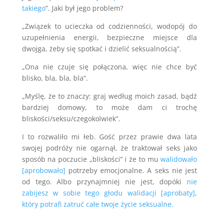
takiego
”. Jaki był jego problem?
„Związek to ucieczka od codzienności, wodopój do
uzupełnienia energii, bezpieczne miejsce dla
dwojga, żeby się spotkać i dzielić seksualnością”.
„Ona nie czuje się połączona, więc nie chce być
blisko, bla, bla, bla”.
„Myślę, że to znaczy: graj według moich zasad, bądź
bardziej domowy, to może dam ci trochę
bliskości/seksu/czegokolwiek”.
I to rozwaliło mi łeb. Gość przez prawie dwa lata
swojej podróży nie ogarnął, że traktował seks jako
sposób na poczucie „bliskości” i że to mu
walidowało
[aprobowało]
potrzeby emocjonalne. A seks nie jest
od tego. Albo przynajmniej nie jest, dopóki
nie
zabijesz w sobie tego głodu walidacji [aprobaty],
który potrafi zatruć całe twoje życie seksualne.