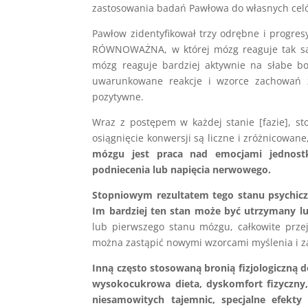
zastosowania badań Pawłowa do własnych cel
Pawłow zidentyfikował trzy odrębne i progre
RÓWNOWAŻNA, w której mózg reaguje tak sam
mózg reaguje bardziej aktywnie na słabe b
uwarunkowane reakcje i wzorce zachowań 
pozytywne.
Wraz z postępem w każdej stanie [fazie], st
osiągnięcie konwersji są liczne i zróżnicowane
mózgu jest praca nad emocjami jednostk
podniecenia lub napięcia nerwowego.
Stopniowym rezultatem tego stanu psychiczn
Im bardziej ten stan może być utrzymany lub
lub pierwszego stanu mózgu, całkowite przej
można zastąpić nowymi wzorcami myślenia i 
Inną często stosowaną bronią fizjologiczną 
wysokocukrowa dieta, dyskomfort fizyczny,
niesamowitych tajemnic, specjalne efekty