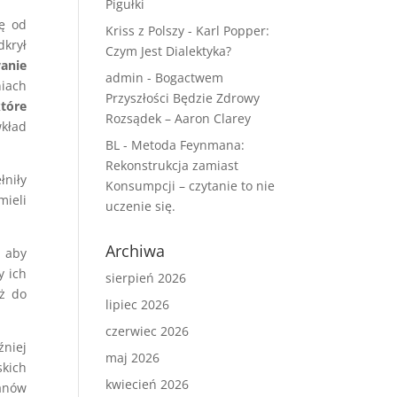
Pigułki
ę od
Kriss z Polszy
-
Karl Popper:
dkrył
Czym Jest Dialektyka?
anie
admin
-
Bogactwem
iach
Przyszłości Będzie Zdrowy
które
Rozsądek – Aaron Clarey
wkład
BL
-
Metoda Feynmana:
Rekonstrukcja zamiast
łniły
Konsumpcji – czytanie to nie
mieli
uczenie się.
Archiwa
, aby
y ich
sierpień 2026
ż do
lipiec 2026
czerwiec 2026
źniej
maj 2026
kich
kwiecień 2026
tanów