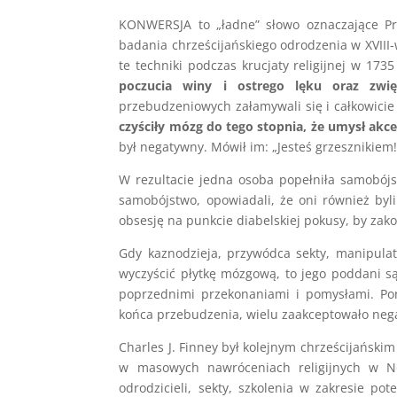
KONWERSJA to „ładne” słowo oznaczające P
badania chrześcijańskiego odrodzenia w XVII
te techniki podczas krucjaty religijnej w 1
poczucia winy i ostrego lęku oraz zwię
przebudzeniowych załamywali się i całkowicie
czyściły mózg do tego stopnia, że umysł a
był negatywny. Mówił im: „Jesteś grzesznikiem! 
W rezultacie jedna osoba popełniła samobójs
samobójstwo, opowiadali, że oni również byli 
obsesję na punkcie diabelskiej pokusy, by zako
Gdy kaznodzieja, przywódca sekty, manipula
wyczyścić płytkę mózgową, to jego poddani są
poprzednimi przekonaniami i pomysłami. Po
końca przebudzenia, wielu zaakceptowało negat
Charles J. Finney był kolejnym chrześcijańskim
w masowych nawróceniach religijnych w No
odrodzicieli, sekty, szkolenia w zakresie po