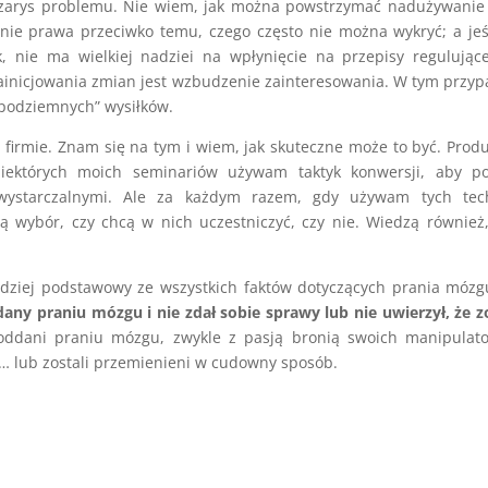
 zarys problemu. Nie wiem, jak można powstrzymać nadużywanie
nie prawa przeciwko temu, czego często nie można wykryć; a jeśl
, nie ma wielkiej nadziei na wpłynięcie na przepisy regulując
ainicjowania zmian jest wzbudzenie zainteresowania. W tym przy
podziemnych” wysiłków.
firmie. Znam się na tym i wiem, jak skuteczne może to być. Prod
iektórych moich seminariów używam taktyk konwersji, aby p
wystarczalnymi. Ale za każdym razem, gdy używam tych tech
 wybór, czy chcą w nich uczestniczyć, czy nie. Wiedzą również,
ardziej podstawowy ze wszystkich faktów dotyczących prania móz
dany praniu mózgu i nie zdał sobie sprawy lub nie uwierzył, że z
 poddani praniu mózgu, zwykle z pasją bronią swoich manipulat
 … lub zostali przemienieni w cudowny sposób.