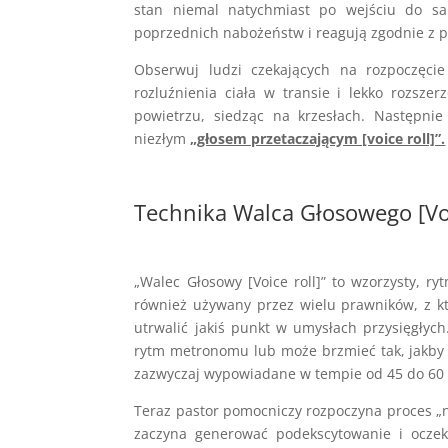
stan niemal natychmiast po wejściu do sa
poprzednich nabożeństw i reagują zgodnie z
Obserwuj ludzi czekających na rozpoczęci
rozluźnienia ciała w transie i lekko rozsze
powietrzu, siedząc na krzesłach. Następni
niezłym
„głosem przetaczającym [voice roll]”.
Technika Walca Głosowego [Voi
„Walec Głosowy [Voice roll]” to wzorzysty, r
również używany przez wielu prawników, z kt
utrwalić jakiś punkt w umysłach przysięgłyc
rytm metronomu lub może brzmieć tak, jakby
zazwyczaj wypowiadane w tempie od 45 do 60 
Teraz pastor pomocniczy rozpoczyna proces „
zaczyna generować podekscytowanie i oczek