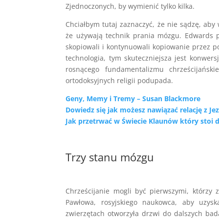
Zjednoczonych, by wymienić tylko kilka.
Chciałbym tutaj zaznaczyć, że nie sądzę, ab
że używają technik prania mózgu. Edwards po
skopiowali i kontynuowali kopiowanie przez po
technologia, tym skuteczniejsza jest konwer
rosnącego fundamentalizmu chrześcijański
ortodoksyjnych religii podupada.
Geny, Memy i Tremy – Susan Blackmore
Dowiedz się jak możesz nawiązać relację z J
Jak przetrwać w Świecie Klaunów który stoi 
Trzy stanu mózgu
Chrześcijanie mogli być pierwszymi, którz
Pawłowa, rosyjskiego naukowca, aby uzysk
zwierzętach otworzyła drzwi do dalszych bada