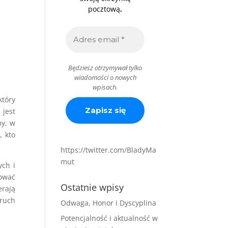
.
pocztową
Będziesz otrzymywał tylko
wiadomości o nowych
wpisach.
który
 jest
my, w
, kto
https://twitter.com/BladyMa
mut
ych i
ować
Ostatnie wpisy
erają
ruch
Odwaga, Honor i Dyscyplina
Potencjalność i aktualność w