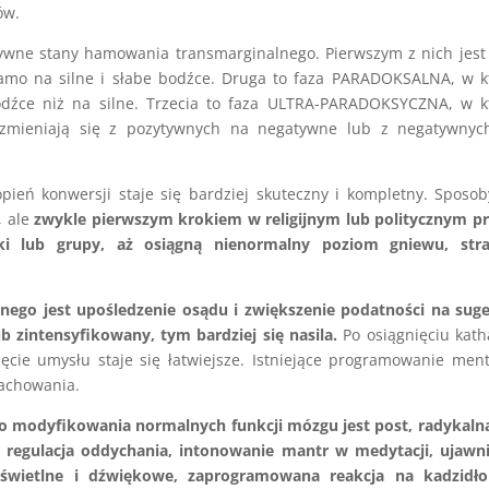
ów.
sywne stany hamowania transmarginalnego. Pierwszym z nich jest
o na silne i słabe bodźce. Druga to faza PARADOKSALNA, w kt
odźce niż na silne. Trzecia to faza ULTRA-PARADOKSYCZNA, w k
zmieniają się z pozytywnych na negatywne lub z negatywnyc
opień konwersji staje się bardziej skuteczny i kompletny. Sposo
, ale
zwykle pierwszym krokiem w religijnym lub politycznym p
i lub grupy, aż osiągną nienormalny poziom gniewu, stra
ego jest upośledzenie osądu i zwiększenie podatności na suge
 zintensyfikowany, tym bardziej się nasila.
Po osiągnięciu kath
ęcie umysłu staje się łatwiejsze. Istniejące programowanie men
zachowania.
do modyfikowania normalnych funkcji mózgu jest post, radykaln
 regulacja oddychania, intonowanie mantr w medytacji, ujawni
 świetlne i dźwiękowe, zaprogramowana reakcja na kadzidło