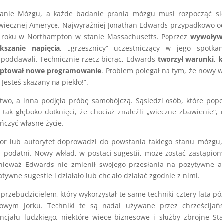
ranie Mózgu, a każde badanie prania mózgu musi rozpocząć si
I-wiecznej Ameryce. Najwyraźniej Jonathan Edwards przypadkowo o
735 roku w Northampton w stanie Massachusetts. Poprzez
wywoływ
kszanie napięcia
, „grzesznicy” uczestniczący w jego spotkan
 poddawali. Technicznie rzecz biorąc, Edwards
tworzył warunki, 
kceptował nowe programowanie
. Problem polegał na tym, że nowy 
Jesteś skazany na piekło!”.
two, a inna podjęła próbę samobójczą. Sąsiedzi osób, które pope
tak głęboko dotknięci, że chociaż znaleźli „wieczne zbawienie”, 
ńczyć własne życie.
tor lub autorytet doprowadzi do powstania takiego stanu mózgu
 podatni. Nowy wkład, w postaci sugestii, może zostać zastąpion
nieważ Edwards nie zmienił swojego przesłania na pozytywne a
ywne sugestie i działało lub chciało działać zgodnie z nimi.
 przebudzicielem, który wykorzystał te same techniki cztery lata pó
wym Jorku. Techniki te są nadal używane przez chrześcijańs
tencjału ludzkiego, niektóre wiece biznesowe i służby zbrojne S