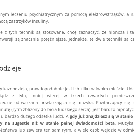
nym leczeniu psychiatrycznym za pomocą elektrowstrząsów, a n
ocą zastrzyków insuliny.
 z tych technik są stosowane, chcę zaznaczyć, że hipnoza i ta
nwersji są znacznie potężniejsze. Jednakże, te dwie techniki są c
odzieje
wy kaznodzieja, prawdopodobnie jest ich kilku w twoim mieście. Uda
ądź z tyłu, mniej więcej w trzech czwartych pomieszcze
dzie odtwarzana powtarzająca się muzyka. Powtarzający się r
nutę (rytm zbliżony do bicia ludzkiego serca), jest bardzo hipnotyc
u bardzo dużego odsetka ludzi. A
gdy już znajdziesz się w stanie 
ny na sugestie niż w stanie pełnej świadomości beta.
Muzyka 
żeństwa lub zawiera ten sam rytm, a wiele osób wejdzie w odm