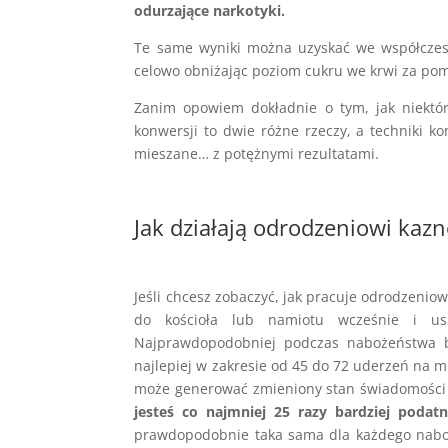
odurzające narkotyki.
Te same wyniki można uzyskać we współczes
celowo obniżając poziom cukru we krwi za pom
Zanim opowiem dokładnie o tym, jak niektóre
konwersji to dwie różne rzeczy, a techniki ko
mieszane… z potężnymi rezultatami.
Jak działają odrodzeniowi kazn
Jeśli chcesz zobaczyć, jak pracuje odrodzenio
do kościoła lub namiotu wcześnie i usi
Najprawdopodobniej podczas nabożeństwa bę
najlepiej w zakresie od 45 do 72 uderzeń na mi
może generować zmieniony stan świadomości 
jesteś co najmniej 25 razy bardziej podat
prawdopodobnie taka sama dla każdego nabo