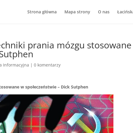
Strona główna
Mapa strony
O nas
Łacińsk
echniki prania mózgu stosowane
 Sutphen
a Informacyjna
|
0 komentarzy
stosowane w społeczeństwie – Dick Sutphen