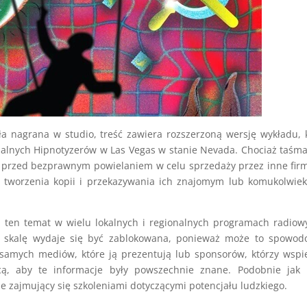
a nagrana w studio, treść zawiera rozszerzoną wersję wykładu, 
alnych Hipnotyzerów w Las Vegas w stanie Nevada. Chociaż taśma
ą przed bezprawnym powielaniem w celu sprzedaży przez inne fir
tworzenia kopii i przekazywania ich znajomym lub komukolwiek
ten temat w wielu lokalnych i regionalnych programach radiow
ą skalę wydaje się być zablokowana, ponieważ może to spowod
samych mediów, które ją prezentują lub sponsorów, którzy wspi
cą, aby te informacje były powszechnie znane. Podobnie jak 
ie zajmujący się szkoleniami dotyczącymi potencjału ludzkiego.