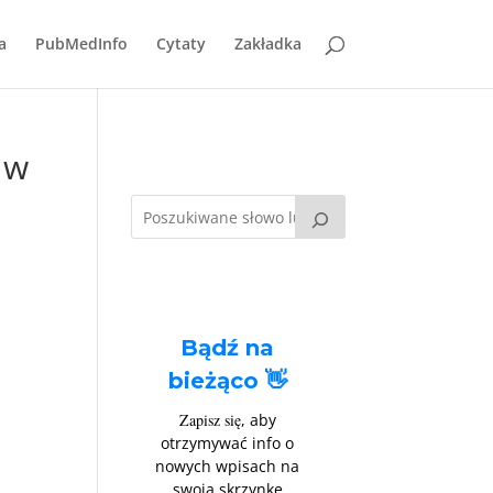
a
PubMedInfo
Cytaty
Zakładka
 w
Bądź na
bieżąco 👋
Zapisz się
, aby
otrzymywać info o
nowych wpisach na
swoją skrzynkę