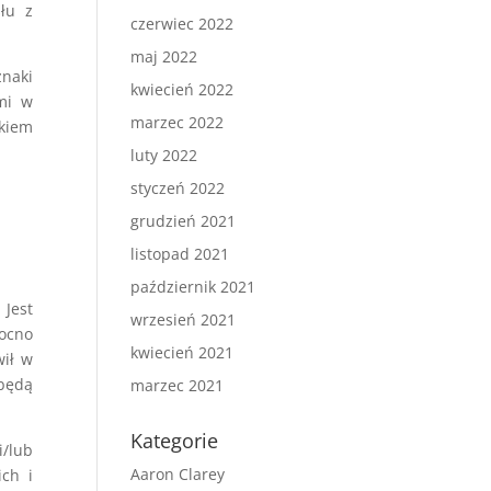
łu z
czerwiec 2022
maj 2022
naki
kwiecień 2022
ami w
marzec 2022
kiem
luty 2022
styczeń 2022
grudzień 2021
listopad 2021
październik 2021
 Jest
wrzesień 2021
mocno
kwiecień 2021
wił w
 będą
marzec 2021
Kategorie
i/lub
Aaron Clarey
ich i