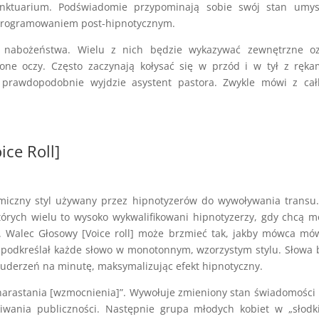
nktuarium. Podświadomie przypominają sobie swój stan umys
 programowaniem post-hipnotycznym.
e nabożeństwa. Wielu z nich będzie wykazywać zewnętrzne oz
rzone oczy. Często zaczynają kołysać się w przód i w tył z ręk
e prawdopodobnie wyjdzie asystent pastora. Zwykle mówi z cał
ce Roll]
ytmiczny styl używany przez hipnotyzerów do wywoływania transu.
órych wielu to wysoko wykwalifikowani hipnotyzerzy, gdy chcą 
h. Walec Głosowy [Voice roll] może brzmieć tak, jakby mówca mó
 podkreślał każde słowo w monotonnym, wzorzystym stylu. Słowa
uderzeń na minutę, maksymalizując efekt hipnotyczny.
narastania [wzmocnienia]”. Wywołuje zmieniony stan świadomości 
iwania publiczności. Następnie grupa młodych kobiet w „słodk