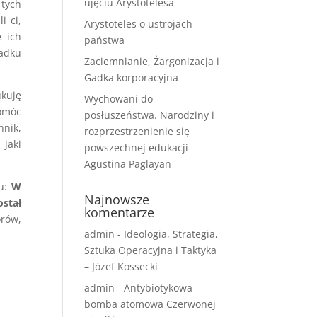
ujęciu Arystotelesa
 tych
i ci,
Arystoteles o ustrojach
e ich
państwa
padku
Zaciemnianie, Żargonizacja i
Gadka korporacyjna
ukuję
Wychowani do
omóc
posłuszeństwa. Narodziny i
nik,
rozprzestrzenienie się
 jaki
powszechnej edukacji –
Agustina Paglayan
gu:
W
Najnowsze
ostał
komentarze
orów,
admin
-
Ideologia, Strategia,
Sztuka Operacyjna i Taktyka
– Józef Kossecki
admin
-
Antybiotykowa
bomba atomowa Czerwonej