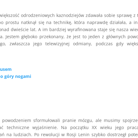
y większość odrodzeniowych kaznodziejów zdawała sobie sprawę z 
 prostu natknął się na technikę, która naprawdę działała, a in
nad dwieście lat. A im bardziej wyrafinowana staje się nasza wie
sja. Jestem głęboko przekonany, że jest to jeden z głównych po
ego, zwłaszcza jego telewizyjnej odmiany, podczas gdy więks
ezusem
do góry nogami
y z powodzeniem sformułowali pranie mózgu, ale musimy spojrz
ać techniczne wyjaśnienie. Na początku XX wieku jego prac
ń na ludziach. Po rewolucji w Rosji Lenin szybko dostrzegł pote