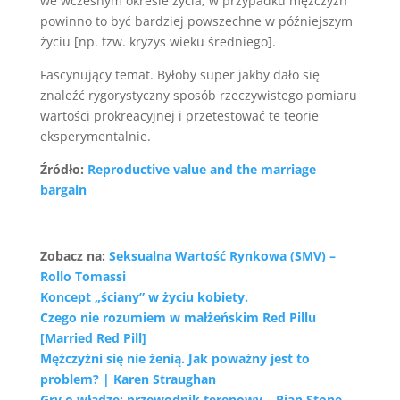
we wczesnym okresie życia; w przypadku mężczyzn
powinno to być bardziej powszechne w późniejszym
życiu [np. tzw. kryzys wieku średniego].
Fascynujący temat. Byłoby super jakby dało się
znaleźć rygorystyczny sposób rzeczywistego pomiaru
wartości prokreacyjnej i przetestować te teorie
eksperymentalnie.
Źródło:
Reproductive value and the marriage
bargain
Zobacz na:
Seksualna Wartość Rynkowa (SMV) –
Rollo Tomassi
Koncept „ściany” w życiu kobiety.
Czego nie rozumiem w małżeńskim Red Pillu
[Married Red Pill]
Mężczyźni się nie żenią. Jak poważny jest to
problem? | Karen Straughan
Gry o władzę: przewodnik terenowy – Rian Stone