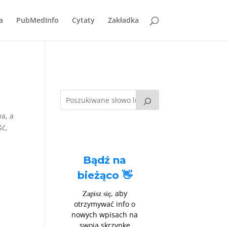
a
PubMedInfo
Cytaty
Zakładka
a, a
ść,
Bądź na
bieżąco 👋
Zapisz się
, aby
otrzymywać info o
nowych wpisach na
swoją skrzynkę