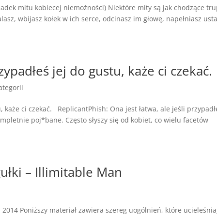
padek mitu kobiecej niemożności) Niektóre mity są jak chodzące tru
alasz, wbijasz kołek w ich serce, odcinasz im głowę, napełniasz ust
rzypadłeś jej do gustu, każe ci czekać.
ategorii
u, każe ci czekać. ReplicantPhish: Ona jest łatwa, ale jeśli przypadł
mpletnie poj*bane. Często słyszy się od kobiet, co wielu facetów
łki – Illimitable Man
n 2014 Poniższy materiał zawiera szereg uogólnień, które ucieleśnia