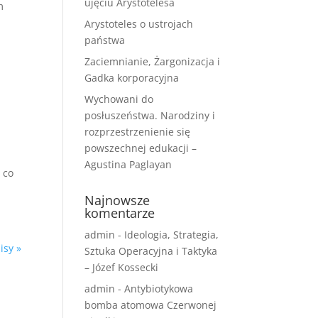
ujęciu Arystotelesa
m
Arystoteles o ustrojach
państwa
Zaciemnianie, Żargonizacja i
Gadka korporacyjna
Wychowani do
posłuszeństwa. Narodziny i
rozprzestrzenienie się
powszechnej edukacji –
Agustina Paglayan
 co
Najnowsze
komentarze
admin
-
Ideologia, Strategia,
isy »
Sztuka Operacyjna i Taktyka
– Józef Kossecki
admin
-
Antybiotykowa
bomba atomowa Czerwonej