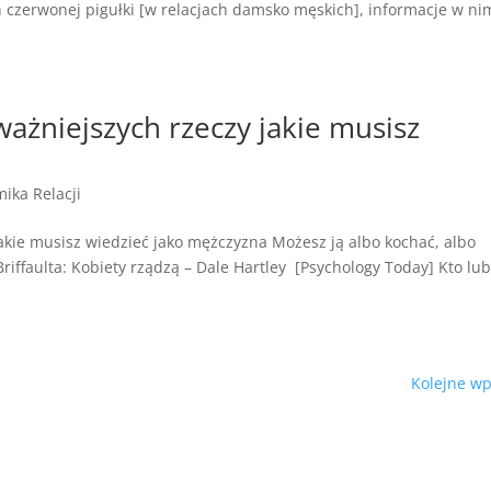
czerwonej pigułki [w relacjach damsko męskich], informacje w ni
ważniejszych rzeczy jakie musisz
ika Relacji
jakie musisz wiedzieć jako mężczyzna Możesz ją albo kochać, albo
iffaulta: Kobiety rządzą – Dale Hartley [Psychology Today] Kto lub
Kolejne wp