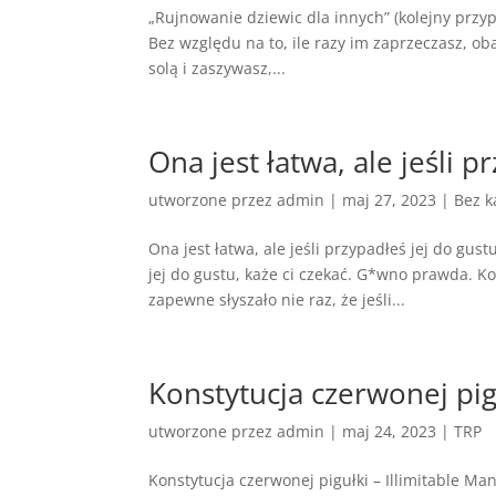
„Rujnowanie dziewic dla innych” (kolejny przy
Bez względu na to, ile razy im zaprzeczasz, ob
solą i zaszywasz,...
Ona jest łatwa, ale jeśli p
utworzone przez
admin
|
maj 27, 2023
|
Bez k
Ona jest łatwa, ale jeśli przypadłeś jej do gust
jej do gustu, każe ci czekać. G*wno prawda. Ko
zapewne słyszało nie raz, że jeśli...
Konstytucja czerwonej pigu
utworzone przez
admin
|
maj 24, 2023
|
TRP
Konstytucja czerwonej pigułki – Illimitable Ma