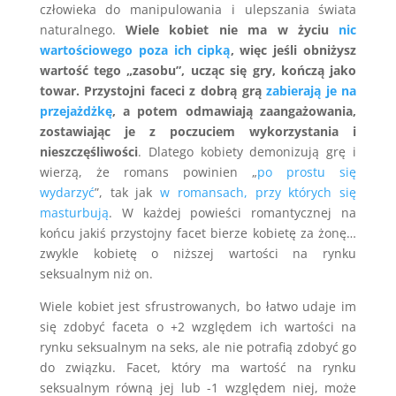
człowieka do manipulowania i ulepszania świata
naturalnego.
Wiele kobiet nie ma w życiu
nic
wartościowego poza ich cipką
, więc jeśli obniżysz
wartość tego „zasobu”, ucząc się gry, kończą jako
towar. Przystojni faceci z dobrą grą
zabierają je na
przejażdżkę
, a potem odmawiają zaangażowania,
zostawiając je z poczuciem wykorzystania i
nieszczęśliwości
. Dlatego kobiety demonizują grę i
wierzą, że romans powinien „
po prostu się
wydarzyć
”, tak jak
w romansach, przy których się
masturbują
. W każdej powieści romantycznej na
końcu jakiś przystojny facet bierze kobietę za żonę…
zwykle kobietę o niższej wartości na rynku
seksualnym niż on.
Wiele kobiet jest sfrustrowanych, bo łatwo udaje im
się zdobyć faceta o +2 względem ich wartości na
rynku seksualnym na seks, ale nie potrafią zdobyć go
do związku. Facet, który ma wartość na rynku
seksualnym równą jej lub -1 względem niej, może