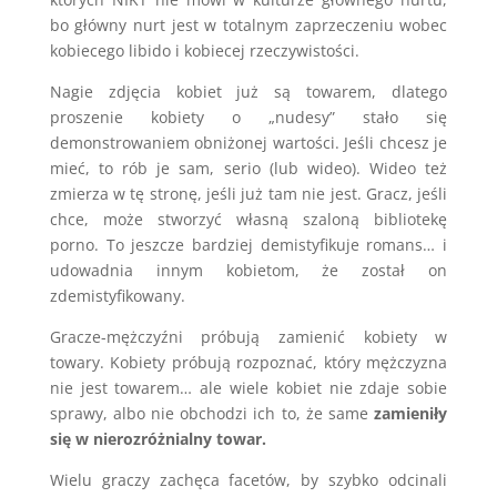
bo główny nurt jest w totalnym zaprzeczeniu wobec
kobiecego libido i kobiecej rzeczywistości.
Nagie zdjęcia kobiet już są towarem, dlatego
proszenie kobiety o „nudesy” stało się
demonstrowaniem obniżonej wartości. Jeśli chcesz je
mieć, to rób je sam, serio (lub wideo). Wideo też
zmierza w tę stronę, jeśli już tam nie jest. Gracz, jeśli
chce, może stworzyć własną szaloną bibliotekę
porno. To jeszcze bardziej demistyfikuje romans… i
udowadnia innym kobietom, że został on
zdemistyfikowany.
Gracze-mężczyźni próbują zamienić kobiety w
towary. Kobiety próbują rozpoznać, który mężczyzna
nie jest towarem… ale wiele kobiet nie zdaje sobie
sprawy, albo nie obchodzi ich to, że same
zamieniły
się w nierozróżnialny towar.
Wielu graczy zachęca facetów, by szybko odcinali