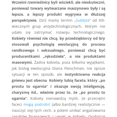
Wcześni rzemieślnicy byli wściekli, ale nieskuteczni,
ponieważ towary wytwarzane maszynowo były i są
lepsze, a lepszy produkt wygrywa w dłuższej
perspektywie.
Dziś mamy termin „
luddyta
” od XIX-
wiecznych grup antytechnologicznych, którym nie
udało się zatrzymać rozwoju technologicznego.
Kobiety również nie chcą, by przedsiębiorcy od Gry
stosowali psychologię ewolucyjną do procesu
randkowego i seksualnego, ponieważ chcą być
producentkami „rękodzieła”, a nie produktami
masowymi.
Żadna kobieta, poza kilkoma wyjątkami,
jak biolog ewolucyjna Diana Fleischman, nie opisze
sytuacji w ten sposób, ale
instynktowna reakcja
gniewu jest obecna
.
Kobiety lubią faceta, który „po
prostu to ogarnia” i okazuje swoją inteligencję,
charyzmę itd., właśnie przez to, że „po prostu to
ogarnia”.
Kobiety nienawidzą myśli, że przeciętni
faceci
mogą podrobić
(albo bardziej realistycznie —
nauczyć się) tych cech, a potem unikać angażowania
zasobów finansowych i uwagi w kobiety. Osobiście