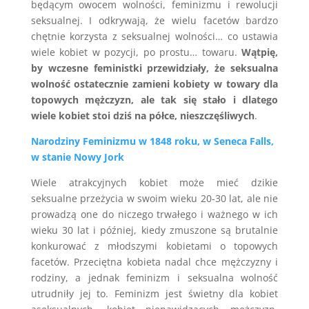
będącym owocem wolności, feminizmu i rewolucji
seksualnej. I odkrywają, że wielu facetów bardzo
chętnie korzysta z seksualnej wolności… co ustawia
wiele kobiet w pozycji, po prostu… towaru.
Wątpię,
by wczesne feministki przewidziały, że seksualna
wolność ostatecznie zamieni kobiety w towary dla
topowych mężczyzn, ale tak się stało i dlatego
wiele kobiet stoi dziś na półce, nieszczęśliwych
.
Narodziny Feminizmu w 1848 roku, w Seneca Falls,
w stanie Nowy Jork
Wiele atrakcyjnych kobiet może mieć dzikie
seksualne przeżycia w swoim wieku 20-30 lat, ale nie
prowadzą one do niczego trwałego i ważnego w ich
wieku 30 lat i później, kiedy zmuszone są brutalnie
konkurować z młodszymi kobietami o topowych
facetów. Przeciętna kobieta nadal chce mężczyzny i
rodziny, a jednak feminizm i seksualna wolność
utrudniły jej to. Feminizm jest świetny dla kobiet