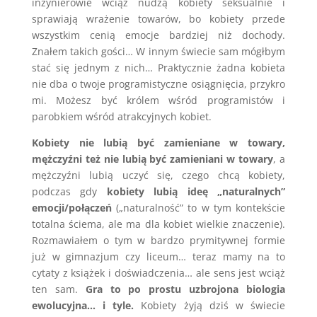
inżynierowie wciąż nudzą kobiety seksualnie i
sprawiają wrażenie towarów, bo kobiety przede
wszystkim cenią emocje bardziej niż dochody.
Znałem takich gości… W innym świecie sam mógłbym
stać się jednym z nich… Praktycznie żadna kobieta
nie dba o twoje programistyczne osiągnięcia, przykro
mi. Możesz być królem wśród programistów i
parobkiem wśród atrakcyjnych kobiet.
Kobiety nie lubią być zamieniane w towary,
mężczyźni też nie lubią być zamieniani w towary
, a
mężczyźni lubią uczyć się, czego chcą kobiety,
podczas gdy
kobiety lubią ideę „naturalnych”
emocji/połączeń
(„naturalność” to w tym kontekście
totalna ściema, ale ma dla kobiet wielkie znaczenie).
Rozmawiałem o tym w bardzo prymitywnej formie
już w gimnazjum czy liceum… teraz mamy na to
cytaty z książek i doświadczenia… ale sens jest wciąż
ten sam.
Gra to po prostu uzbrojona biologia
ewolucyjna… i tyle.
Kobiety żyją dziś w świecie