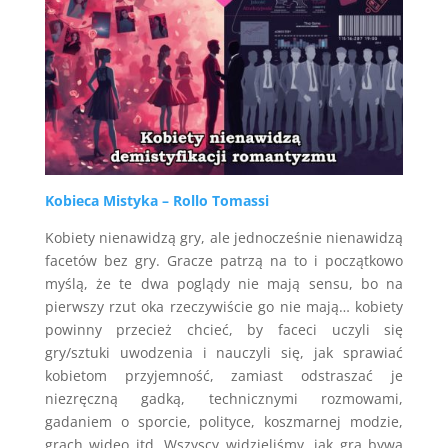
Kobieca Mistyka – Rollo Tomassi
Kobiety nienawidzą gry, ale jednocześnie nienawidzą
facetów bez gry. Gracze patrzą na to i początkowo
myślą, że te dwa poglądy nie mają sensu, bo na
pierwszy rzut oka rzeczywiście go nie mają… kobiety
powinny przecież chcieć, by faceci uczyli się
gry/sztuki uwodzenia i nauczyli się, jak sprawiać
kobietom przyjemność, zamiast odstraszać je
niezręczną gadką, technicznymi rozmowami,
gadaniem o sporcie, polityce, koszmarnej modzie,
grach wideo itd. Wszyscy widzieliśmy, jak gra bywa