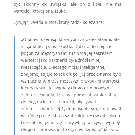
być skłonny do związku, ale on z kolei nie ma
wartości, której ona szuka.
Cytując Davida Bussa, który radził koleżance:
„Ona jest ósemką, która goni za dziesiątkami, ale
ścigana jest przez szóstki. Dotarło do niej, że
pogoń za mężczyznami tuż poza jej zakresem
wartości jako partnerki była źródłem jej
nieszczęścia. Dlaczego mojej inteligentnej
znajomej zajęło to tak długo? Jej przekonanie było
wzmacniane przez mężczyzn o wysokiej wartości,
którzy dawali jej sygnały długoterminowego
zainteresowania, tzn. byli pomocni, zabierali ją
do eleganckich restauracji, okazywali
zainteresowanie jej życiem osobistym, znajdowali
wspólne pasje. Mężczyźni zainteresowani seksem
bez zobowiązań często wysyłają fałszywe sygnały
długoterminowe, bo te sygnały działają.” (Źródło: