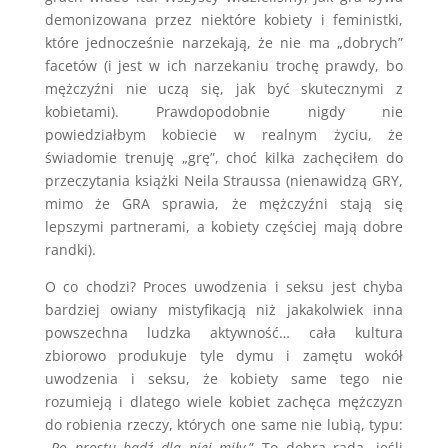
demonizowana przez niektóre kobiety i feministki,
które jednocześnie narzekają, że nie ma „dobrych”
facetów (i jest w ich narzekaniu trochę prawdy, bo
mężczyźni nie uczą się, jak być skutecznymi z
kobietami). Prawdopodobnie nigdy nie
powiedziałbym kobiecie w realnym życiu, że
świadomie trenuję „grę”, choć kilka zachęciłem do
przeczytania książki Neila Straussa (nienawidzą GRY,
mimo że GRA sprawia, że mężczyźni stają się
lepszymi partnerami, a kobiety częściej mają dobre
randki).
O co chodzi? Proces uwodzenia i seksu jest chyba
bardziej owiany mistyfikacją niż jakakolwiek inna
powszechna ludzka aktywność… cała kultura
zbiorowo produkuje tyle dymu i zamętu wokół
uwodzenia i seksu, że kobiety same tego nie
rozumieją i dlatego wiele kobiet zachęca mężczyzn
do robienia rzeczy, których one same nie lubią, typu:
„
Po prostu bądź dla niej miły
.” To dobra rada, jeśli