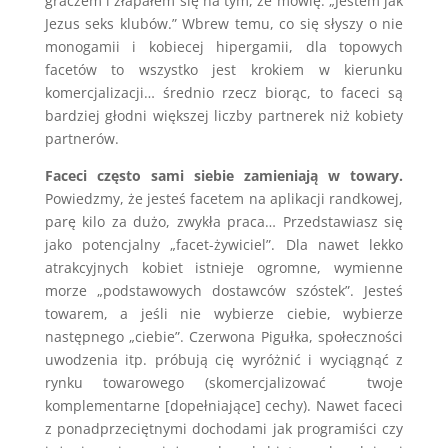
graczem i złapałem się na tym, że mówię: „Jestem jak
Jezus seks klubów.” Wbrew temu, co się słyszy o nie
monogamii i kobiecej hipergamii, dla topowych
facetów to wszystko jest krokiem w kierunku
komercjalizacji… średnio rzecz biorąc, to faceci są
bardziej głodni większej liczby partnerek niż kobiety
partnerów.
Faceci często sami siebie zamieniają w towary.
Powiedzmy, że jesteś facetem na aplikacji randkowej,
parę kilo za dużo, zwykła praca… Przedstawiasz się
jako potencjalny „facet-żywiciel”. Dla nawet lekko
atrakcyjnych kobiet istnieje ogromne, wymienne
morze „podstawowych dostawców szóstek”. Jesteś
towarem, a jeśli nie wybierze ciebie, wybierze
następnego „ciebie”. Czerwona Pigułka, społeczności
uwodzenia itp. próbują cię wyróżnić i wyciągnąć z
rynku towarowego (skomercjalizować twoje
komplementarne [dopełniające] cechy). Nawet faceci
z ponadprzeciętnymi dochodami jak programiści czy