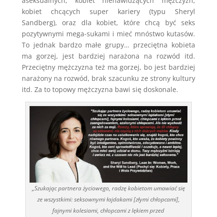
aseksualnych, kobiet nienawidzących mężczyzn,
kobiet chcących super kariery (typu Sheryl
Sandberg), oraz dla kobiet, które chcą być seks
pozytywnymi mega-sukami i mieć mnóstwo kutasów.
To jednak bardzo małe grupy… przeciętna kobieta
ma gorzej, jest bardziej narażona na rozwód itd.
Przeciętny mężczyzna też ma gorzej, bo jest bardziej
narażony na rozwód, brak szacunku ze strony kultury
itd. Za to topowy mężczyzna bawi się doskonale.
„Szukając partnera życiowego, radzę kobietom umawiać się
ze wszystkimi: seksownymi łajdakami [złymi chłopcami],
fajnymi kolesiami, chłopcami z lękiem przed