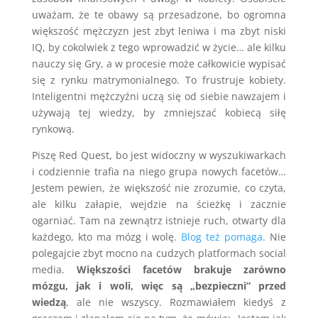
uważam, że te obawy są przesadzone, bo ogromna
większość mężczyzn jest zbyt leniwa i ma zbyt niski
IQ, by cokolwiek z tego wprowadzić w życie… ale kilku
nauczy się Gry, a w procesie może całkowicie wypisać
się z rynku matrymonialnego. To frustruje kobiety.
Inteligentni mężczyźni uczą się od siebie nawzajem i
używają tej wiedzy, by zmniejszać kobiecą siłę
rynkową.
Piszę Red Quest, bo jest widoczny w wyszukiwarkach
i codziennie trafia na niego grupa nowych facetów…
Jestem pewien, że większość nie zrozumie, co czyta,
ale kilku załapie, wejdzie na ścieżkę i zacznie
ogarniać. Tam na zewnątrz istnieje ruch, otwarty dla
każdego, kto ma mózg i wolę.
Blog też pomaga
. Nie
polegajcie zbyt mocno na cudzych platformach social
media.
Większości facetów brakuje zarówno
mózgu, jak i woli, więc są „bezpieczni” przed
wiedzą
, ale nie wszyscy. Rozmawiałem kiedyś z