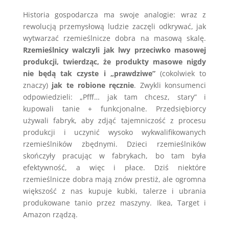
Historia gospodarcza ma swoje analogie: wraz z
rewolucją przemysłową ludzie zaczęli odkrywać, jak
wytwarzać rzemieślnicze dobra na masową skalę.
Rzemieślnicy walczyli jak lwy przeciwko masowej
produkcji, twierdząc, że produkty masowe nigdy
nie będą tak czyste i „prawdziwe”
(cokolwiek to
znaczy)
jak te robione ręcznie
. Zwykli konsumenci
odpowiedzieli: „Pfff… jak tam chcesz, stary” i
kupowali tanie + funkcjonalne. Przedsiębiorcy
używali fabryk, aby zdjąć tajemniczość z procesu
produkcji i uczynić wysoko wykwalifikowanych
rzemieślników zbędnymi. Dzieci rzemieślników
skończyły pracując w fabrykach, bo tam była
efektywność, a więc i płace. Dziś niektóre
rzemieślnicze dobra mają znów prestiż, ale ogromna
większość z nas kupuje kubki, talerze i ubrania
produkowane tanio przez maszyny. Ikea, Target i
Amazon rządzą.