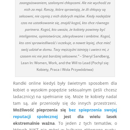
zaangażowaniem, szalonymi chłopcami. Ale nie wychodź za
nich za mąż. Rzeczy, które sprawiają, że źli chłopcy są
seksowni, nie czynią z nich dobrych mężów. Kiedy nadejdzie
czas na ustatkowanie się, znajdź kogoś, kto chce równego
partnera. Kogoś, kto uważa, że kobiety powinny być
inteligentne, opiniotwórcze, zdecydowane i ambitne. Kogoś,
kto ceni sprawiedliwość i oczekuje, a nawet lepiej, chce mieć
swój udział w domu. Tacy mężczyźni istnieją i uwierz mi, z
czasem nic nie jest bardziej seksowne.”
– Sheryl Sandberg,
Lean In: Women, Work, and the Will to Lead (Pochyl się:
Kobiety, Praca i Wola Przywództwa)
Randki online kiedyś były świetnym sposobem dla
kobiet o wysokim popędzie seksualnym (jeśli chcesz
ladacznicy) na spełnianie się. Może te kobiety nadal
tam są, ale przeniosły się do innych przestrzeni.
Możliwość pieprzenia się
bez spieprzenia swojej
reputacji społecznej
jest dla wielu lasek
ekstremalnie ważna
. To jeden z tych tematów, o
których NIKT nie mówi w kulturze głównego nurtu,