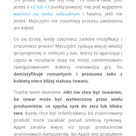
jesteś o
+2 lub +3
punkty powyżej niej pod względem
wartości na rynku seksualnym
i fatalna, jeśli nie
jesteś. Mężczyźni nie rozumieją procesu uwodzenia
ani kobiet.
Co się dzieje, kiedy zdejmiesz zasłonę mistyfikacji i
zrozumiesz proces? Mężczyźni zyskują więcej władzy
(przynajmniej ci nieliczni z nas, którzy to ogarniają) i
często w rezultacie stają się mniej zainteresowani
zaangażowaniem. Kobiety nienawidzą gry, bo
demistyfikuje romantyzm i przesuwa seks z
kobietą nieco bliżej statusu towaru.
Trochę teorii ekonomii:
nikt nie chce być towarem,
bo towar może być wytworzony przez wielu
producentów, co spycha zysk do zera lub blisko
zera
. Każdy chce być zróżnicowany, bo zróżnicowany
produkt może zarabiać ponad średnią rynkową.
Apple zarabia więcej niż tysiąc producentów
anonimowych komputerów, bo Apple jest produktem