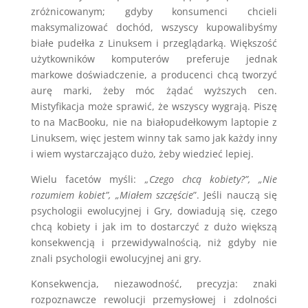
zróżnicowanym; gdyby konsumenci chcieli
maksymalizować dochód, wszyscy kupowalibyśmy
białe pudełka z Linuksem i przeglądarką. Większość
użytkowników komputerów preferuje jednak
markowe doświadczenie, a producenci chcą tworzyć
aurę marki, żeby móc żądać wyższych cen.
Mistyfikacja może sprawić, że wszyscy wygrają. Piszę
to na MacBooku, nie na białopudełkowym laptopie z
Linuksem, więc jestem winny tak samo jak każdy inny
i wiem wystarczająco dużo, żeby wiedzieć lepiej.
Wielu facetów myśli: „
Czego chcą kobiety?”, „Nie
rozumiem kobiet”, „Miałem szczęście
”. Jeśli nauczą się
psychologii ewolucyjnej i Gry, dowiadują się, czego
chcą kobiety i jak im to dostarczyć z dużo większą
konsekwencją i przewidywalnością, niż gdyby nie
znali psychologii ewolucyjnej ani gry.
Konsekwencja, niezawodność, precyzja: znaki
rozpoznawcze rewolucji przemysłowej i zdolności