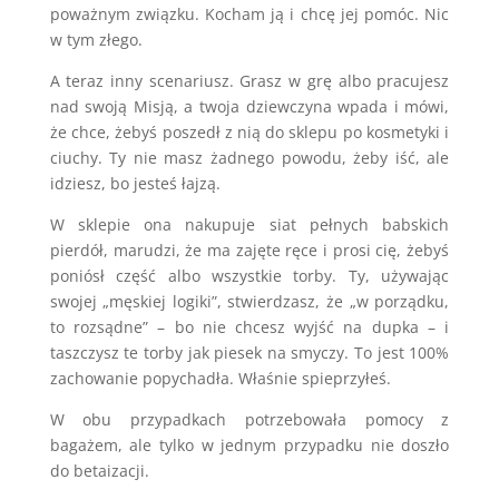
poważnym związku. Kocham ją i chcę jej pomóc. Nic
w tym złego.
A teraz inny scenariusz. Grasz w grę albo pracujesz
nad swoją Misją, a twoja dziewczyna wpada i mówi,
że chce, żebyś poszedł z nią do sklepu po kosmetyki i
ciuchy. Ty nie masz żadnego powodu, żeby iść, ale
idziesz, bo jesteś łajzą.
W sklepie ona nakupuje siat pełnych babskich
pierdół, marudzi, że ma zajęte ręce i prosi cię, żebyś
poniósł część albo wszystkie torby. Ty, używając
swojej „męskiej logiki”, stwierdzasz, że „w porządku,
to rozsądne” – bo nie chcesz wyjść na dupka – i
taszczysz te torby jak piesek na smyczy. To jest 100%
zachowanie popychadła. Właśnie spieprzyłeś.
W obu przypadkach potrzebowała pomocy z
bagażem, ale tylko w jednym przypadku nie doszło
do betaizacji.