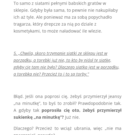
To samo z siatami pełnymi babskich gratów w
sklepie. Gdyby była sama, to pewnie nie nakupiłaby
ich aż tyle. Ale ponieważ ma za sobą popychadło
tragarza, który drepcze za nią po dziale z
kosmetykami, to może naładować ile wlezie.
5. „Chwila, skoro trzymanie siatki ze sklepu jest w
porządku, a torebki już nie, to kto by niósł tę siatkę,
gdyby cię tam nie było? Dlaczego siatka jest w porządku,
a torebka nie? Przecież to i to są torby.”
Błąd. Jeśli ona poprosi cię, żebyś przymierzył jeansy
„na minutkę”, to byś to zrobił? Prawdopodobnie tak.
A gdyby tak
poprosiła cię oto, żebyś przymierzył
sukienkę „na minutkę”?
Już nie.
Dlaczego? Przecież to wciąż ubrania, więc „nie ma