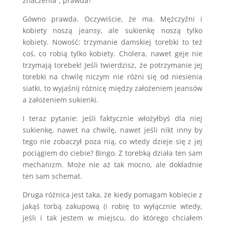
znaczenia”, prawda?
Gówno prawda. Oczywiście, że ma. Mężczyźni i
kobiety noszą jeansy, ale sukienkę noszą tylko
kobiety. Nowość: trzymanie damskiej torebki to też
coś, co robią tylko kobiety. Cholera, nawet geje nie
trzymają torebek! Jeśli twierdzisz, że potrzymanie jej
torebki na chwilę niczym nie różni się od niesienia
siatki, to wyjaśnij różnicę między założeniem jeansów
a założeniem sukienki.
I teraz pytanie: jeśli faktycznie włożyłbyś dla niej
sukienkę, nawet na chwilę, nawet jeśli nikt inny by
tego nie zobaczył poza nią, co wtedy dzieje się z jej
pociągiem do ciebie? Bingo. Z torebką działa ten sam
mechanizm. Może nie aż tak mocno, ale dokładnie
ten sam schemat.
Druga różnica jest taka, że kiedy pomagam kobiecie z
jakąś torbą zakupową (i robię to wyłącznie wtedy,
jeśli i tak jestem w miejscu, do którego chciałem