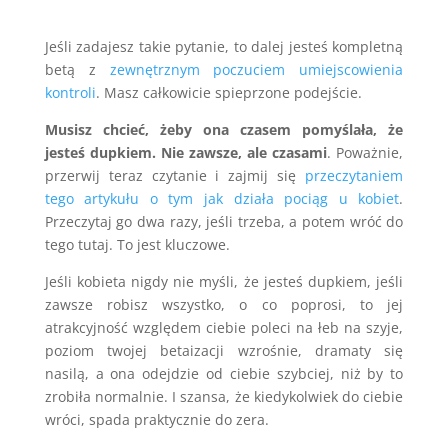
Jeśli zadajesz takie pytanie, to dalej jesteś kompletną
betą z
zewnętrznym poczuciem umiejscowienia
kontroli
. Masz całkowicie spieprzone podejście.
Musisz chcieć, żeby ona czasem pomyślała, że
jesteś dupkiem. Nie zawsze, ale czasami
. Poważnie,
przerwij teraz czytanie i zajmij się
przeczytaniem
tego artykułu o tym jak działa pociąg u kobiet
.
Przeczytaj go dwa razy, jeśli trzeba, a potem wróć do
tego tutaj. To jest kluczowe.
Jeśli kobieta nigdy nie myśli, że jesteś dupkiem, jeśli
zawsze robisz wszystko, o co poprosi, to jej
atrakcyjność względem ciebie poleci na łeb na szyje,
poziom twojej betaizacji wzrośnie, dramaty się
nasilą, a ona odejdzie od ciebie szybciej, niż by to
zrobiła normalnie. I szansa, że kiedykolwiek do ciebie
wróci, spada praktycznie do zera.