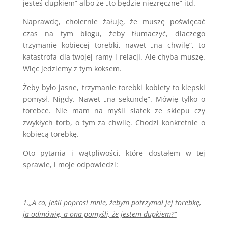
jesteś dupkiem” albo że „to będzie niezręczne” itd.
Naprawdę, cholernie żałuję, że muszę poświęcać
czas na tym blogu, żeby tłumaczyć, dlaczego
trzymanie kobiecej torebki, nawet „na chwilę”, to
katastrofa dla twojej ramy i relacji. Ale chyba muszę.
Więc jedziemy z tym koksem.
Żeby było jasne, trzymanie torebki kobiety to kiepski
pomysł. Nigdy. Nawet „na sekundę”. Mówię tylko o
torebce. Nie mam na myśli siatek ze sklepu czy
zwykłych torb, o tym za chwilę. Chodzi konkretnie o
kobiecą torebkę.
Oto pytania i wątpliwości, które dostałem w tej
sprawie, i moje odpowiedzi:
1.„A co, jeśli poprosi mnie, żebym potrzymał jej torebkę,
ja odmówię, a ona pomyśli, że jestem dupkiem?”