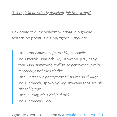
3. A co, jeśli nazwie cię dupkiem, jak to ogarnąć?
Dokładnie tak, jak pisałem w artykule o gówno
testach po prostu się z nią zgódź. Przykład:
Ona:
Potrzymasz moją torebkę na chwilę?
Ty: <szeroki uśmiech, wyluzowany, przyjazny
ton>
Ooo, naprawdę myślisz, że potrzymam twoją
torebkę? Jesteś taka słodka.
Ona:
Serio? Nie potrzymasz jej nawet na chwilę?
Ty: <uśmiech, spokojny, wyluzowany ton>
No nie.
Nie robię tego.
Ona:
O rany, ale z ciebie dupek.
Ty: <uśmiech>
Ehe!
Zgodnie z tym, co pisałem w
artykule o atrakcyjności
,