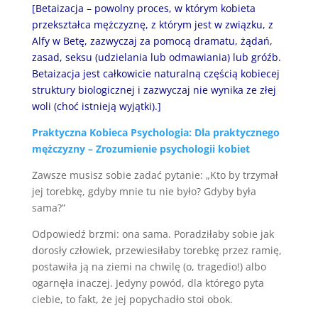
[Betaizacja – powolny proces, w którym kobieta
przekształca mężczyznę, z którym jest w związku, z
Alfy w Betę, zazwyczaj za pomocą dramatu, żądań,
zasad, seksu (udzielania lub odmawiania) lub gróźb.
Betaizacja jest całkowicie naturalną częścią kobiecej
struktury biologicznej i zazwyczaj nie wynika ze złej
woli (choć istnieją wyjątki).]
Praktyczna Kobieca Psychologia: Dla praktycznego
mężczyzny – Zrozumienie psychologii kobiet
Zawsze musisz sobie zadać pytanie: „Kto by trzymał
jej torebkę, gdyby mnie tu nie było? Gdyby była
sama?”
Odpowiedź brzmi: ona sama. Poradziłaby sobie jak
dorosły człowiek, przewiesiłaby torebkę przez ramię,
postawiła ją na ziemi na chwilę (o, tragedio!) albo
ogarnęła inaczej. Jedyny powód, dla którego pyta
ciebie, to fakt, że jej popychadło stoi obok.