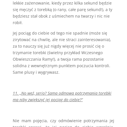
lekkie zażenowanie, kiedy przez kilka sekund będzie
się męczyć z torebką (o rany, całe parę sekund!), a ty
będziesz stał obok z uśmiechem na twarzy i nic nie
robił.
Jej pociąg do ciebie od tego nie spadnie (może się
zirytować na chwilę, ale nie straci zainteresowania),
za to nauczy się już nigdy więcej nie prosić cię o
trzymanie torebki (świetny przykład Wczesnego
Obwieszczania Ramy!), a twoja rama pozostanie
solidna z wewnętrznym punktem poczucia kontroli.
Same plusy i wygrywasz.
11. „No weź, serio? Sama odmowa potrzymania torebki
ma niby zwiększyć jej pociąg do ciebie?”
Nie mam pojęcia, czy odmówienie potrzymania jej