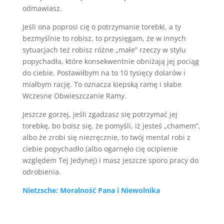
odmawiasz.
Jeśli ona poprosi cię o potrzymanie torebki, a ty
bezmyślnie to robisz, to przysięgam, że w innych
sytuacjach też robisz różne „małe” rzeczy w stylu
popychadła, które konsekwentnie obniżają jej pociąg
do ciebie. Postawiłbym na to 10 tysięcy dolarów i
miałbym rację. To oznacza kiepską ramę i słabe
Wczesne Obwieszczanie Ramy.
Jeszcze gorzej, jeśli zgadzasz się potrzymać jej
torebkę, bo boisz się, że pomyśli, iż jesteś „chamem”,
albo że zrobi się niezręcznie, to twój mental robi z
ciebie popychadło (albo ogarnęło cię ocipienie
względem Tej Jedynej) i masz jeszcze sporo pracy do
odrobienia.
Nietzsche: Moralność Pana i Niewolnika