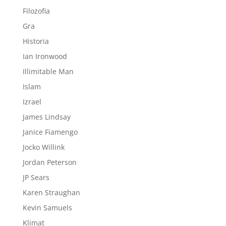
Filozofia
Gra
Historia
Ian Ironwood
Illimitable Man
Islam
Izrael
James Lindsay
Janice Fiamengo
Jocko Willink
Jordan Peterson
JP Sears
Karen Straughan
Kevin Samuels
Klimat