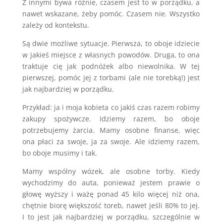
Z innymi bywa różnie, czasem jest to w porządku, a
nawet wskazane, żeby pomóc. Czasem nie. Wszystko
zależy od kontekstu.
Są dwie możliwe sytuacje. Pierwsza, to oboje idziecie
w jakieś miejsce z własnych powodów. Druga, to ona
traktuje cię jak podnóżek albo niewolnika. W tej
pierwszej, pomóc jej z torbami (ale nie torebką!) jest
jak najbardziej w porządku.
Przykład: ja i moja kobieta co jakiś czas razem robimy
zakupy spożywcze. Idziemy razem, bo oboje
potrzebujemy żarcia. Mamy osobne finanse, więc
ona płaci za swoje, ja za swoje. Ale idziemy razem,
bo oboje musimy i tak.
Mamy wspólny wózek, ale osobne torby. Kiedy
wychodzimy do auta, ponieważ jestem prawie o
głowę wyższy i ważę ponad 45 kilo więcej niż ona,
chętnie biorę większość toreb, nawet jeśli 80% to jej.
I to jest jak najbardziej w porządku, szczególnie w