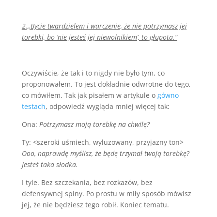
2.„Bycie twardzielem i warczenie, że nie potrzymasz jej
torebki, bo ‘nie jesteś jej niewolnikiem’, to głupota.”
Oczywiście, że tak i to nigdy nie było tym, co
proponowałem. To jest dokładnie odwrotne do tego,
co mówiłem. Tak jak pisałem w artykule o
gówno
testach
, odpowiedź wygląda mniej więcej tak:
Ona:
Potrzymasz moją torebkę na chwilę?
Ty: <szeroki uśmiech, wyluzowany, przyjazny ton>
Ooo, naprawdę myślisz, że będę trzymał twoją torebkę?
Jesteś taka słodka.
I tyle. Bez szczekania, bez rozkazów, bez
defensywnej spiny. Po prostu w miły sposób mówisz
jej, że nie będziesz tego robił. Koniec tematu.