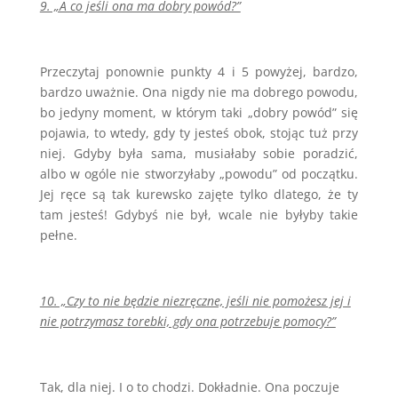
9. „A co jeśli ona ma dobry powód?”
Przeczytaj ponownie punkty 4 i 5 powyżej, bardzo,
bardzo uważnie. Ona nigdy nie ma dobrego powodu,
bo jedyny moment, w którym taki „dobry powód” się
pojawia, to wtedy, gdy ty jesteś obok, stojąc tuż przy
niej. Gdyby była sama, musiałaby sobie poradzić,
albo w ogóle nie stworzyłaby „powodu” od początku.
Jej ręce są tak kurewsko zajęte tylko dlatego, że ty
tam jesteś! Gdybyś nie był, wcale nie byłyby takie
pełne.
10. „Czy to nie będzie niezręczne, jeśli nie pomożesz jej i
nie potrzymasz torebki, gdy ona potrzebuje pomocy?”
Tak, dla niej. I o to chodzi. Dokładnie. Ona poczuje