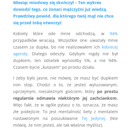
Miesiąc miodowy się skończył – Ten wykres
dowodzi tego, co żonaci mężczyźni już wiedzą.
Prawdziwy powód, dla którego twój mąż nie chce
się przed tobą otworzyć
Kobiety które ode mnie odchodzą, w
94%
przypadków wracają. Wszystkie one uważały mnie
czasem za dupka, bo nie realizowałem ich
kobiecej
agendy
. Dlatego odeszły. Gdybym nigdy nie był
dupkiem, ten odsetek wynosiłby 5%, a nie 94%.
Czasem bycie „kutasem” po prostu działa.
I żeby było jasne, nie mówię, że masz być dupkiem
non stop. Chodzi o to, że jesteś wyluzowanym,
uprzejmym, niezależnym gościem, który
po prostu
regularnie odmawia niektórym jej zachciankom.
Więc fakt, że w ogóle pytasz o to, oznacza, że masz
złe podejście. To jest mentalność bety z mentalem
nastawionym na poszukiwanie
Tej Jedynej
. (Nie
mówię, że nim jesteś, ale tak właśnie myślisz).