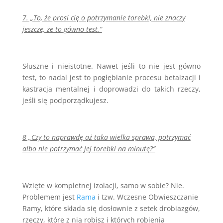
7. „To, że prosi cię o potrzymanie torebki, nie znaczy
jeszcze, że to gówno test.”
Słuszne i nieistotne. Nawet jeśli to nie jest gówno
test, to nadal jest to pogłębianie procesu betaizacji i
kastracja mentalnej i doprowadzi do takich rzeczy,
jeśli się podporządkujesz.
8 „Czy to naprawdę aż taka wielka sprawa, potrzymać
albo nie potrzymać jej torebki na minutę?”
Wzięte w kompletnej izolacji, samo w sobie? Nie.
Problemem jest
Rama
i tzw. Wczesne Obwieszczanie
Ramy, które składa się dosłownie z setek drobiazgów,
rzeczy, które z nią robisz i których robienia