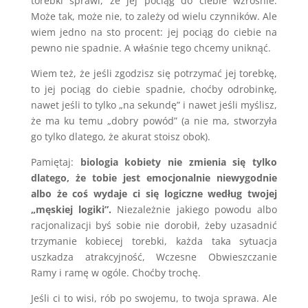
torebki sprawi, że jej pociąg do ciebie wzrośnie.
Może tak, może nie, to zależy od wielu czynników. Ale
wiem jedno na sto procent: jej pociąg do ciebie na
pewno nie spadnie. A właśnie tego chcemy uniknąć.
Wiem też, że jeśli zgodzisz się potrzymać jej torebkę,
to jej pociąg do ciebie spadnie, choćby odrobinkę,
nawet jeśli to tylko „na sekundę” i nawet jeśli myślisz,
że ma ku temu „dobry powód” (a nie ma, stworzyła
go tylko dlatego, że akurat stoisz obok).
Pamiętaj:
biologia kobiety nie zmienia się tylko
dlatego, że tobie jest emocjonalnie niewygodnie
albo że coś wydaje ci się logiczne według twojej
„męskiej logiki”.
Niezależnie jakiego powodu albo
racjonalizacji byś sobie nie dorobił, żeby uzasadnić
trzymanie kobiecej torebki, każda taka sytuacja
uszkadza atrakcyjność, Wczesne Obwieszczanie
Ramy i ramę w ogóle. Choćby trochę.
Jeśli ci to wisi, rób po swojemu, to twoja sprawa. Ale