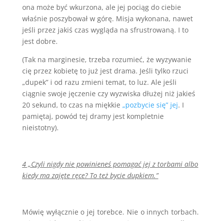
ona może być wkurzona, ale jej pociąg do ciebie
właśnie poszybował w górę. Misja wykonana, nawet
jeśli przez jakiś czas wygląda na sfrustrowaną. I to
jest dobre.
(Tak na marginesie, trzeba rozumieć, że wyzywanie
cię przez kobietę to już jest drama. Jeśli tylko rzuci
„dupek” i od razu zmieni temat, to luz. Ale jeśli
ciągnie swoje jęczenie czy wyzwiska dłużej niż jakieś
20 sekund, to czas na miękkie
„pozbycie się” jej
. I
pamiętaj, powód tej dramy jest kompletnie
nieistotny).
4 „Czyli nigdy nie powinieneś pomagać jej z torbami albo
kiedy ma zajęte ręce? To też bycie dupkiem.”
Mówię wyłącznie o jej torebce. Nie o innych torbach.