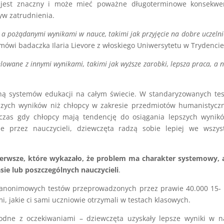
y jest znaczny i może mieć poważne długoterminowe konsekwen
tyw zatrudnienia.
i a pożądanymi wynikami w nauce, takimi jak przyjęcie na dobre uczelni
mówi badaczka Ilaria Lievore z włoskiego Uniwersytetu w Trydencie
lowane z innymi wynikami, takimi jak wyższe zarobki, lepsza praca, a 
hą systemów edukacji na całym świecie. W standaryzowanych te
szych wyników niż chłopcy w zakresie przedmiotów humanistycz
odczas gdy chłopcy mają tendencję do osiągania lepszych wyni
 przez nauczycieli, dziewczęta radzą sobie lepiej we wszyst
pierwsze, które wykazało, że problem ma charakter systemowy, 
asie lub poszczególnych nauczycieli
.
anonimowych testów przeprowadzonych przez prawie 40.000 15- 
i, jakie ci sami uczniowie otrzymali w testach klasowych.
odne z oczekiwaniami – dziewczęta uzyskały lepsze wyniki w n