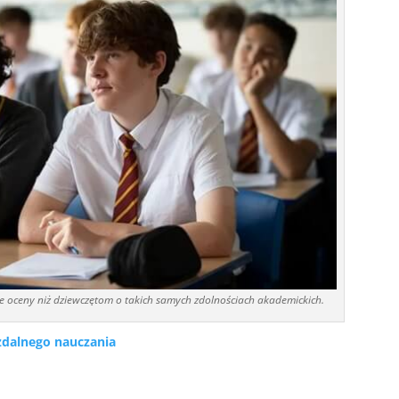
e oceny niż dziewczętom o takich samych zdolnościach akademickich.
 zdalnego nauczania