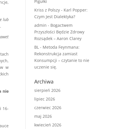
Pigułki
cje,
Kriss z Polszy
-
Karl Popper:
Czym Jest Dialektyka?
e lub
admin
-
Bogactwem
.
Przyszłości Będzie Zdrowy
nawet
Rozsądek – Aaron Clarey
BL
-
Metoda Feynmana:
Rekonstrukcja zamiast
stach
Konsumpcji – czytanie to nie
nych,
uczenie się.
ków w
kich
Archiwa
sierpień 2026
a nie
lipiec 2026
czerwiec 2026
i 16-
maj 2026
kwiecień 2026
auce