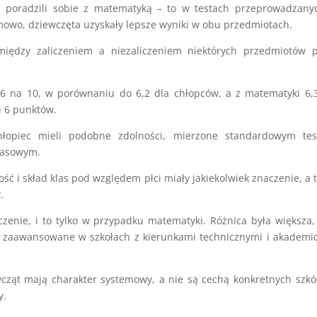
ej poradzili sobie z matematyką – to w testach przeprowadzan
mowo, dziewczęta uzyskały lepsze wyniki w obu przedmiotach.
iędzy zaliczeniem a niezaliczeniem niektórych przedmiotów p
,6 na 10, w porównaniu do 6,2 dla chłopców, a z matematyki 6,
u 6 punktów.
hłopiec mieli podobne zdolności, mierzone standardowym tes
klasowym.
ość i skład klas pod względem płci miały jakiekolwiek znaczenie, a 
.
zenie, i to tylko w przypadku matematyki. Różnica była większa, 
iej zaawansowane w szkołach z kierunkami technicznymi i akademi
cząt mają charakter systemowy, a nie są cechą konkretnych szkó
y.