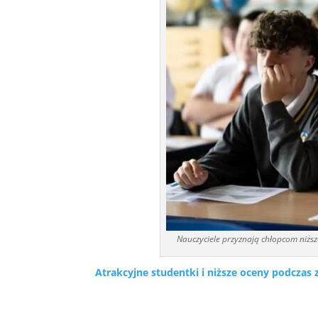
Nauczyciele przyznają chłopcom niższ
Atrakcyjne studentki i niższe oceny podczas