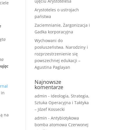
ujęciu Arystotelesa
ciele
Arystoteles o ustrojach
państwa
Zaciemnianie, Żargonizacja i
e
Gadka korporacyjna
zęta
Wychowani do
posłuszeństwa. Narodziny i
rozprzestrzenienie się
na
powszechnej edukacji –
ując
Agustina Paglayan
Najnowsze
urnal
komentarze
 in
admin
-
Ideologia, Strategia,
Sztuka Operacyjna i Taktyka
– Józef Kossecki
są na
admin
-
Antybiotykowa
bomba atomowa Czerwonej