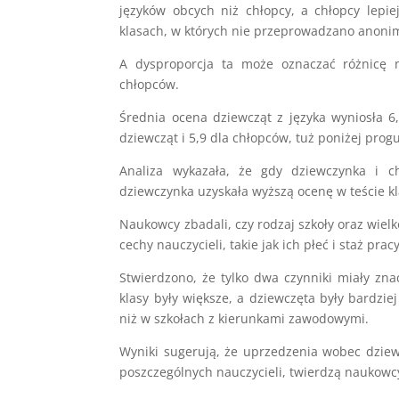
języków obcych niż chłopcy, a chłopcy lepi
klasach, w których nie przeprowadzano anoni
A dysproporcja ta może oznaczać różnicę m
chłopców.
Średnia ocena dziewcząt z języka wyniosła 6
dziewcząt i 5,9 dla chłopców, tuż poniżej prog
Analiza wykazała, że gdy dziewczynka i c
dziewczynka uzyskała wyższą ocenę w teście 
Naukowcy zbadali, czy rodzaj szkoły oraz wielk
cechy nauczycieli, takie jak ich płeć i staż pracy
Stwierdzono, że tylko dwa czynniki miały znac
klasy były większe, a dziewczęta były bardz
niż w szkołach z kierunkami zawodowymi.
Wyniki sugerują, że uprzedzenia wobec dziew
poszczególnych nauczycieli, twierdzą naukowc