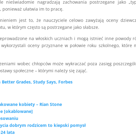
ele nieświadomie nagradzają zachowania postrzegane jako „ty
o, ponieważ ułatwia im to pracę.
ieniem jest to, że nauczyciele celowo zawyżają oceny dziewcz
tu, w którym często są postrzegane jako słabsze.
zeprowadzone na włoskich uczniach i mogą istnieć inne powody r
e wykorzystali oceny przyznane w połowie roku szkolnego, które
edzeniami wobec chłopców może wykraczać poza zasięg poszczegó
 postawy społeczne – którymi należy się zająć.
 Better Grades, Study Says, Forbes
kowane kobiety – Rian Stone
ne [okablowane]
resowaniu
bycia dobrym rodzicem to kiepski pomysł
24 lata