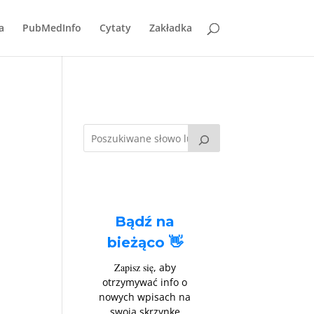
a
PubMedInfo
Cytaty
Zakładka
Bądź na
bieżąco 👋
Zapisz się
, aby
otrzymywać info o
nowych wpisach na
swoją skrzynkę