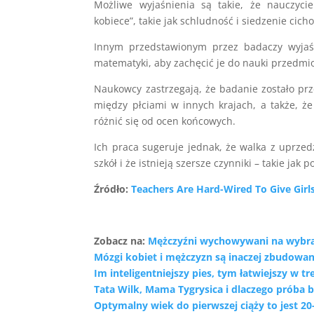
Możliwe wyjaśnienia są takie, że nauczyci
kobiece”, takie jak schludność i siedzenie cich
Innym przedstawionym przez badaczy wyjaśn
matematyki, aby zachęcić je do nauki przedmio
Naukowcy zastrzegają, że badanie zostało pr
między płciami w innych krajach, a także, ż
różnić się od ocen końcowych.
Ich praca sugeruje jednak, że walka z uprz
szkół i że istnieją szersze czynniki – takie jak
Źródło:
Teachers Are Hard-Wired To Give Girls
Zobacz na:
Mężczyźni wychowywani na wybra
Mózgi kobiet i mężczyzn są inaczej zbudowa
Im inteligentniejszy pies, tym łatwiejszy w t
Tata Wilk, Mama Tygrysica i dlaczego próba 
Optymalny wiek do pierwszej ciąży to jest 20-