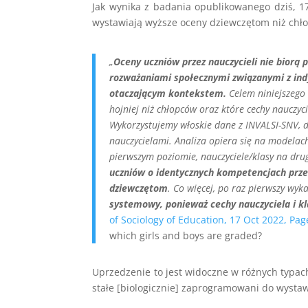
Jak wynika z badania opublikowanego dziś, 17 
wystawiają wyższe oceny dziewczętom niż chł
„
Oceny uczniów przez nauczycieli nie biorą
rozważaniami społecznymi związanymi z indy
otaczającym kontekstem.
Celem niniejszego 
hojniej niż chłopców oraz które cechy nauczyci
Wykorzystujemy włoskie dane z INVALSI-SNV, d
nauczycielami. Analiza opiera się na modelac
pierwszym poziomie, nauczyciele/klasy na dru
uczniów o identycznych kompetencjach prze
dziewczętom
. Co więcej, po raz pierwszy wyk
systemowy, ponieważ cechy nauczyciela i kl
of Sociology of Education, 17 Oct 2022, Pag
which girls and boys are graded?
Uprzedzenie to jest widoczne w różnych typach 
stałe [biologicznie] zaprogramowani do wysta