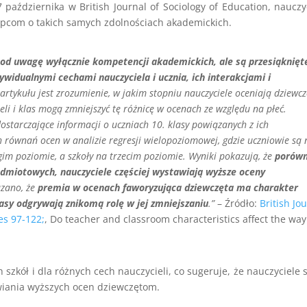
października w British Journal of Sociology of Education, nauczy
opcom o takich samych zdolnościach akademickich.
 pod uwagę wyłącznie kompetencji akademickich, ale są przesiąknięt
widualnymi cechami nauczyciela i ucznia, ich interakcjami i
artykułu jest zrozumienie, w jakim stopniu nauczyciele oceniają dziewc
eli i klas mogą zmniejszyć tę różnicę w ocenach ze względu na płeć.
ostarczające informacji o uczniach 10. klasy powiązanych z ich
h równań ocen w analizie regresji wielopoziomowej, gdzie uczniowie są 
gim poziomie, a szkoły na trzecim poziomie. Wyniki pokazują, że
porówn
dmiotowych, nauczyciele częściej wystawiają wyższe oceny
azano, że
premia w ocenach faworyzująca dziewczęta ma charakter
asy odgrywają znikomą rolę w jej zmniejszaniu
.”
– Źródło:
British Jo
es 97-122;
, Do teacher and classroom characteristics affect the way
szkół i dla różnych cech nauczycieli, co sugeruje, że nauczyciele 
wiania wyższych ocen dziewczętom.