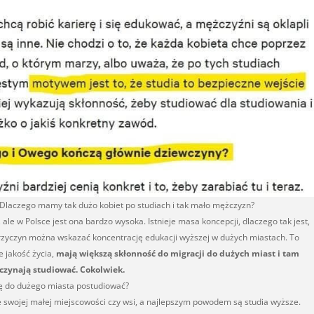
? Dlaczego mamy tak dużo kobiet po studiach i tak mało mężczyzn?
ale w Polsce jest ona bardzo wysoka. Istnieje masa koncepcji, dlaczego tak jest,
przyczyn można wskazać koncentrację edukacji wyższej w dużych miastach. To
e jakość życia,
mają większą skłonność do migracji do dużych miast i tam
czynają studiować. Cokolwiek.
ę do dużego miasta postudiować?
ze swojej małej miejscowości czy wsi, a najlepszym powodem są studia wyższe.