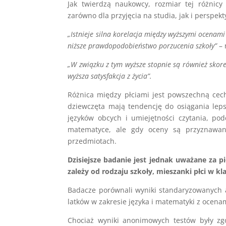
Jak twierdzą naukowcy, rozmiar tej różnic
zarówno dla przyjęcia na studia, jak i perspek
„Istnieje silna korelacja między wyższymi ocenam
niższe prawdopodobieństwo porzucenia szkoły”
– 
„W związku z tym wyższe stopnie są również skore
wyższa satysfakcja z życia”.
Różnica między płciami jest powszechną cec
dziewczęta mają tendencję do osiągania lep
języków obcych i umiejętności czytania, p
matematyce, ale gdy oceny są przyznawane
przedmiotach.
Dzisiejsze badanie jest jednak uważane za 
zależy od rodzaju szkoły, mieszanki płci w kl
Badacze porównali wyniki standaryzowanych 
latków w zakresie języka i matematyki z ocenam
Chociaż wyniki anonimowych testów były zg