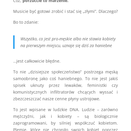
Cóż,
porzućcie to marzenie.
Musicie być gotowi zrobić i stać się „złymi”. Dlaczego?
Bo to zdanie:
Wszystko, co jest pro-męskie albo nie stawia kobiety
na pierwszym miejscu, uznaje się dziś za haniebne
…jest całkowicie błędne.
To nie „dzisiejsze społeczeństwo” postrzega męską
samoobronę jako coś haniebnego. To nie jest jakiś
spisek uknuty przez lewaków, feministki czy
komunistycznych infiltratorów chcących wyssać i
zbezczeszczać nasze cenne płyny ustrojowe.
To jest wpisane w ludzkie DNA. Ludzie – zarówno
mężczyźni, jak i kobiety – są biologicznie
zaprogramowani, by silniej współczuć kobietom.
Plemię, które nie chroniło swoich kobiet poprzez