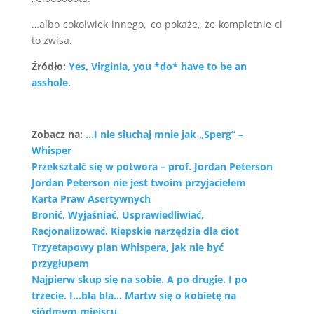
…albo cokolwiek innego, co pokaże, że kompletnie ci
to zwisa.
Źródło:
Yes, Virginia, you *do* have to be an
asshole.
Zobacz na:
…I nie słuchaj mnie jak „Sperg” –
Whisper
Przekształć się w potwora – prof. Jordan Peterson
Jordan Peterson nie jest twoim przyjacielem
Karta Praw Asertywnych
Bronić, Wyjaśniać, Usprawiedliwiać,
Racjonalizować. Kiepskie narzędzia dla ciot
Trzyetapowy plan Whispera, jak nie być
przygłupem
Najpierw skup się na sobie. A po drugie. I po
trzecie. I…bla bla… Martw się o kobietę na
siódmym miejscu.