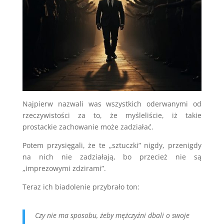
Najpierw nazwali was wszystkich oderwanymi od
rzeczywistości za to, że myśleliście, iż takie
prostackie zachowanie może zadziałać.
Potem przysięgali, że te „sztuczki” nigdy, przenigdy
na nich nie zadziałają, bo przecież nie są
„imprezowymi zdzirami”.
Teraz ich biadolenie przybrało ton:
Czy nie ma sposobu, żeby mężczyźni dbali o swoje