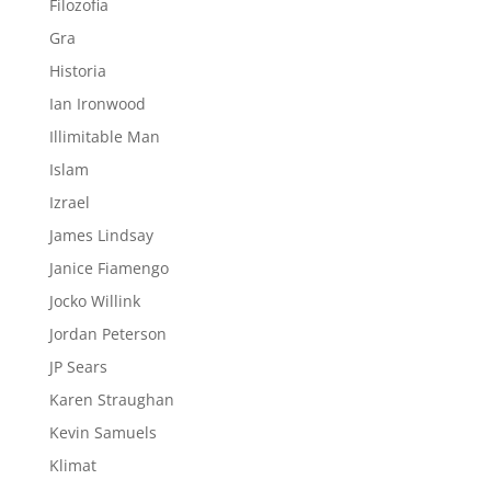
Filozofia
Gra
Historia
Ian Ironwood
Illimitable Man
Islam
Izrael
James Lindsay
Janice Fiamengo
Jocko Willink
Jordan Peterson
JP Sears
Karen Straughan
Kevin Samuels
Klimat