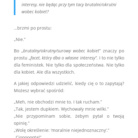
interesy, nie będąc przy tym tacy brutalni/okrutni
wobec kobiet?
…brzmi po prostu:
„Nie.”
Bo „
brutalny/okrutny/surowy wobec kobiet
” znaczy po
prostu „
facet, który dba o własne interesy”.
I to nie tylko
dla feministek. Nie tylko dla społeczeństwa. Nie tylko
dla kobiet. Ale dla wszystkich.
A jakiej odpowiedzi udzielić, kiedy cię o to zapytają?
Możesz wybrać spośród:
„Meh, nie obchodzi mnie to. I tak rucham.”
„Tak, jestem dupkiem. Wychowały mnie wilki.”
„Nie przypominam sobie, żebym pytał o twoją
opinię.”
„Wolę określenie: ‘moralnie niejednoznaczny’.”
„Cioooooota!”