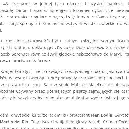
li 48 czarownic w jednej tylko diecezji i uzyskali papieską 
 zasadę Canon Episcopi, Sprenger i Kraemer ogłosili, że niewi
i, że czarownice regularnie wyrządzały innym zarówno fizyczne, 
ła czary. Sprenger i Kraemer nawoływali władze świeckie do wa
i.
i rodzajnik „czarownic”) był okrutnym mizoginistycznym trakt
zyszki szatana, deklarując: „
Wszystkie czary pochodzą z cielesnej ż
ę, Jacob Sprenger również żywił głębokie nabożeństwo do Maryi. P
ierwsze bractwo różańcowe.
wojej tematyki, nie omawiając rzeczywistego paktu, jaki czaro
ików w postaci zwierząt, które pomagały czarownicom) i nocnych l
ę w sprawach o czary. Sam w sobie Malleus Maleficarum nie wy
obodnie używany przez późniejszych pisarzy zajmujących się cza
zpańscy inkwizytorzy byli niemal osamotnieni w szyderstwie z jego 
dźmi o wysokiej kulturze, takimi jak protestant
Jean Bodin
, „Arysto
Martin del Rio
. Teoretycy ci wbijali do głowy zasadę Crimen Exc
iej stosować ustalonych zasad sprawiedliwości]: ponieważ czary był