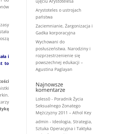
ujęciu Arystotelesa
ionów
Arystoteles o ustrojach
państwa
Czasy
Zaciemnianie, Żargonizacja i
stała
Gadka korporacyjna
łoszą
Wychowani do
posłuszeństwa. Narodziny i
rozprzestrzenienie się
ała i
powszechnej edukacji –
st to
Agustina Paglayan
ości
Najnowsze
stki
komentarze
rkin.
Loless0
-
Poradnik Życia
tarzy
Seksualnego Żonatego
tykę
Mężczyzny 2011 – Athol Key
admin
-
Ideologia, Strategia,
Sztuka Operacyjna i Taktyka