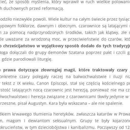
dzieć, że sposób myślenia, który wprawił w ruch wielkie polowan
ich duchownych przed reformacją.
dziło niezwykle powoli. Wiele kultur na całym świecie przez tysiąc
 typowym folklorze, dawnym i obecnym, czarownice są latającymi
m za pomocą nadprzyrodzonych środków, takich jak klątwy, złe 
kle uważane za wrodzoną moc, w przeciwieństwie do czarów, kt
 chrześcijaństwo w wyjątkowy sposób dodało do tych tradycyj
ga dołączali do grupy demonów Szatana poprzez pakt i czcili 
gdzie parodiowali liturgię.
e prawa dotyczące złowrogiej magii, które traktowały czary 
kretne czary polegały raczej na bałwochwalstwie i iluzji ni
ekst z IX wieku, Canon Episcopi, stał się częścią kościelnego 
istość latających nocą czarownic jest herezją, ponieważ nie ma c
ałwochwalstwo i herezja związane z czarownicami tkwiły jedynie w 
grzeszne, pisał Augustyn. Kara była wskazana – ale nie spalenie.
iadkiem krwawego tłumienia heretyków, zwłaszcza katarów w Prowa
om, magom i dewiantom seksualnym. Grupy te były kojarzon
okrucieństw, w tym dzieciobójstwa i kanibalizmu. Począwszy od 12