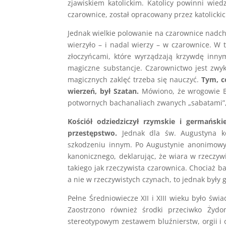
zjawiskiem katolickim. Katolicy powinni wie
czarownice, został opracowany przez katolick
Jednak wielkie polowanie na czarownice nadcho
wierzyło – i nadal wierzy – w czarownice. W
złoczyńcami, które wyrządzają krzywdę inny
magiczne substancje. Czarownictwo jest zwy
magicznych zaklęć trzeba się nauczyć.
Tym, co
wierzeń, był Szatan.
Mówiono, że wrogowie Bo
potwornych bachanaliach zwanych „sabatami”, 
Kościół odziedziczył rzymskie i germański
przestępstwo.
Jednak dla św. Augustyna kon
szkodzeniu innym. Po Augustynie anonimowy t
kanonicznego, deklarując, że wiara w rzeczyw
takiego jak rzeczywista czarownica. Chociaż b
a nie w rzeczywistych czynach, to jednak były 
Pełne Średniowiecze XII i XIII wieku było św
Zaostrzono również środki przeciwko Żyd
stereotypowym zestawem bluźnierstw, orgii i 