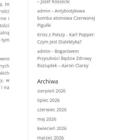
– Józef Kossecki
ą, że
admin
-
Antybiotykowa
rości
bomba atomowa Czerwonej
zne i
Pigułki
tości
halną
Kriss z Polszy
-
Karl Popper:
o tym
Czym Jest Dialektyka?
admin
-
Bogactwem
Przyszłości Będzie Zdrowy
równo
Rozsądek – Aaron Clarey
nych
akich
ny, w
Archiwa
 i na
sierpień 2026
lipiec 2026
czerwiec 2026
maj 2026
kwiecień 2026
marzec 2026