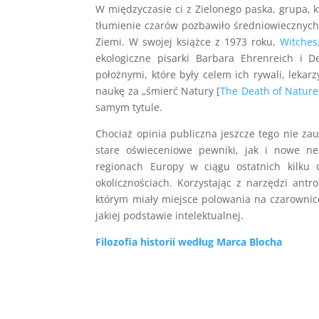
W międzyczasie ci z Zielonego paska, grupa, k
tłumienie czarów pozbawiło średniowiecznych 
Ziemi. W swojej książce z 1973 roku,
Witches
ekologiczne pisarki Barbara Ehrenreich i D
położnymi, które były celem ich rywali, lekar
naukę za „śmierć Natury [
The Death of Nature
samym tytule.
Chociaż opinia publiczna jeszcze tego nie za
stare oświeceniowe pewniki, jak i nowe n
regionach Europy w ciągu ostatnich kilku d
okolicznościach. Korzystając z narzędzi antro
którym miały miejsce polowania na czarownice.
jakiej podstawie intelektualnej.
Filozofia historii według Marca Blocha