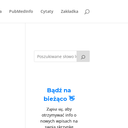
a
PubMedInfo
Cytaty
Zakładka
Bądź na
bieżąco 👋
Zapisz się
, aby
otrzymywać info o
nowych wpisach na
swoją skrzynkę