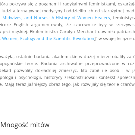
tóra pokrywa się z poganami i radykalnymi feministkami, oskarżaj
ludzi alternatywnej medycyny i oddzieliło ich od starożytnej mąd
, Midwives, and Nurses: A History of Women Healers
, feministyc
eirdre English argumentowały, że czarownice były w rzeczywis
zy płci męskiej. Ekofeministka Carolyn Merchant obwiniła patriarc
: Women, Ecology and the Scientific Revolution
]” w swojej książce 
uważyła, ostatnie badania akademickie w dużej mierze obaliły za
eopogańskie teorie. Badania archiwalne przeprowadzone w róż
ekad pozwoliły dokładniej zmierzyć, kto zabił ile osób i w j
pologii i psychologii, historycy zrekonstruowali kontekst społecz
 Mają teraz jaśniejszy obraz tego, jak rozwijały się teorie czarów
Mnogość mitów