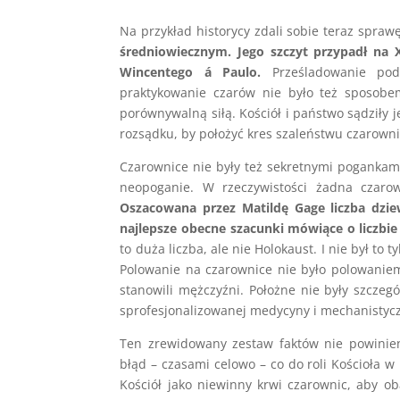
Na przykład historycy zdali sobie teraz spraw
średniowiecznym. Jego szczyt przypadł na X
Wincentego á Paulo.
Prześladowanie pode
praktykowanie czarów nie było też sposobem
porównywalną siłą. Kościół i państwo sądziły j
rozsądku, by położyć kres szaleństwu czarowni
Czarownice nie były też sekretnymi pogankami
neopoganie. W rzeczywistości żadna czarow
Oszacowana przez Matildę Gage liczba dzie
najlepsze obecne szacunki mówiące o liczbie
to duża liczba, ale nie Holokaust. I nie był to
Polowanie na czarownice nie było polowaniem
stanowili mężczyźni. Położne nie były szczeg
sprofesjonalizowanej medycyny i mechanistycz
Ten zrewidowany zestaw faktów nie powinien 
błąd – czasami celowo – co do roli Kościoła
Kościół jako niewinny krwi czarownic, aby ob