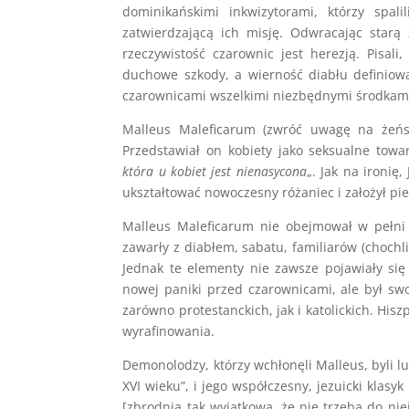
dominikańskimi inkwizytorami, którzy spali
zatwierdzającą ich misję. Odwracając starą
rzeczywistość czarownic jest herezją. Pisal
duchowe szkody, a wierność diabłu definiowa
czarownicami wszelkimi niezbędnymi środkam
Malleus Maleficarum (zwróć uwagę na żeńsk
Przedstawiał on kobiety jako seksualne towar
która u kobiet jest nienasycona
„. Jak na ironi
ukształtować nowoczesny różaniec i założył p
Malleus Maleficarum nie obejmował w pełni s
zawarły z diabłem, sabatu, familiarów (chochl
Jednak te elementy nie zawsze pojawiały si
nowej paniki przed czarownicami, ale był sw
zarówno protestanckich, jak i katolickich. His
wyrafinowania.
Demonolodzy, którzy wchłonęli Malleus, byli lu
XVI wieku”, i jego współczesny, jezuicki klasyk
[zbrodnia tak wyjątkowa, że ​​nie trzeba do n