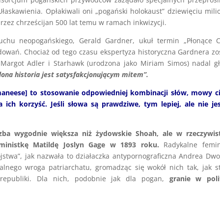
łaskawienia. Opłakiwali oni „pogański holokaust” dziewięciu mil
rzez chrześcijan 500 lat temu w ramach inkwizycji.
 ruchu neopogańskiego, Gerald Gardner, ukuł termin „Płonące 
adowań. Chociaż od tego czasu ekspertyza historyczna Gardnera zo
Margot Adler i Starhawk (urodzona jako Miriam Simos) nadal g
ona historia jest satysfakcjonującym mitem”.
aneese] to stosowanie odpowiedniej kombinacji słów, mowy ci
ich korzyść. Jeśli słowa są prawdziwe, tym lepiej, ale nie je
czba wygodnie większa niż żydowskie Shoah, ale w rzeczywist
ministkę Matildę Joslyn Gage w 1893 roku.
Radykalne femini
jstwa”, jak nazwała to działaczka antypornograficzna Andrea Dwo
ralnego wroga patriarchatu, gromadząc się wokół nich tak, jak s
republiki. Dla nich, podobnie jak dla pogan,
granie w poli