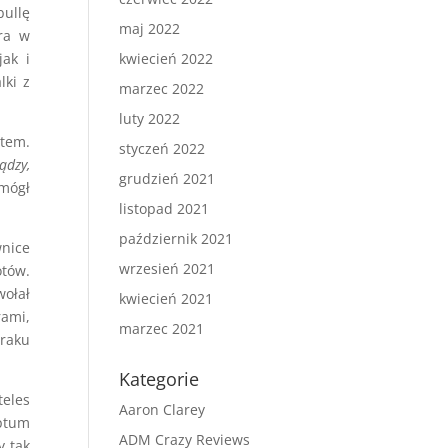
bullę
maj 2022
ara w
jak i
kwiecień 2022
lki z
marzec 2022
luty 2022
atem.
styczeń 2022
ądzy,
grudzień 2021
omógł
listopad 2021
październik 2021
wnice
wrzesień 2021
otów.
wołał
kwiecień 2021
rami,
marzec 2021
braku
Kategorie
teles
Aaron Clarey
eptum
ADM Crazy Reviews
y tak