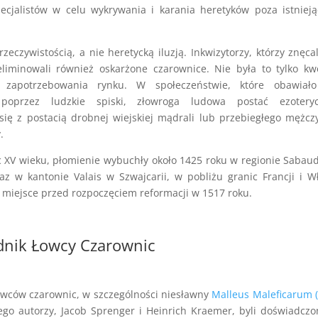
ecjalistów w celu wykrywania i karania heretyków poza istniej
eczywistością, a nie heretycką iluzją. Inkwizytorzy, którzy znęcal
liminowali również oskarżone czarownice. Nie była to tylko kw
 zapotrzebowania rynku. W społeczeństwie, które obawiało
 poprzez ludzkie spiski, złowroga ludowa postać ezoteryc
się z postacią drobnej wiejskiej mądrali lub przebiegłego mężcz
.
 XV wieku, płomienie wybuchły około 1425 roku w regionie Sabaud
raz w kantonie Valais w Szwajcarii, w pobliżu granic Francji i W
 miejsce przed rozpoczęciem reformacji w 1517 roku.
dnik Łowcy Czarownic
owców czarownic, w szczególności niesławny
Malleus Maleficarum 
ego autorzy, Jacob Sprenger i Heinrich Kraemer, byli doświadcz