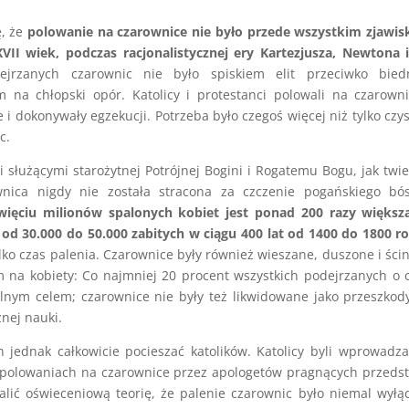
ę, że
polowanie na czarownice nie było przede wszystkim zjawi
VII wiek, podczas racjonalistycznej ery Kartezjusza, Newtona 
jrzanych czarownic nie było spiskiem elit przeciwko bied
 na chłopski opór. Katolicy i protestanci polowali na czarown
e i dokonywały egzekucji. Potrzeba było czegoś więcej niż tylko czy
c.
 służącymi starożytnej Potrójnej Bogini i Rogatemu Bogu, jak twi
nica nigdy nie została stracona za czczenie pogańskiego bós
więciu milionów spalonych kobiet jest ponad 200 razy większa
 od 30.000 do 50.000 zabitych w ciągu 400 lat od 1400 do 1800 r
 tylko czas palenia. Czarownice były również wieszane, duszone i ści
 na kobiety: Co najmniej 20 procent wszystkich podejrzanych o 
ólnym celem; czarownice nie były też likwidowane jako przeszkod
nej nauki.
jednak całkowicie pocieszać katolików. Katolicy byli wprowadz
 w polowaniach na czarownice przez apologetów pragnących przeds
alić oświeceniową teorię, że palenie czarownic było niemal wyłą