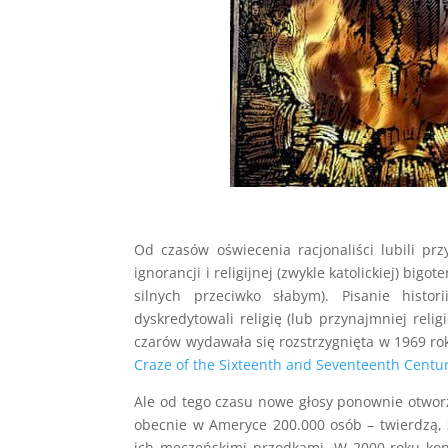
Od czasów oświecenia racjonaliści lubili pr
ignorancji i religijnej (zwykle katolickiej) bigo
silnych przeciwko słabym). Pisanie histor
dyskredytowali religię (lub przynajmniej relig
czarów wydawała się rozstrzygnięta w 1969 ro
Craze of the Sixteenth and Seventeenth Centu
Ale od tego czasu nowe głosy ponownie otwor
obecnie w Ameryce 200.000 osób – twierdzą, 
ich męczeńskimi przodkami. W 2000 roku ko