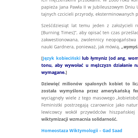
papieża Jana Pawła II w Jubileuszowym Dniu U
tajnych czcicieli przyrody, eksterminowanych p
Sześćdziesiąt lat temu jeden z założycieli
[Burning Times]”, aby opisać ten czas prześl
zakwestionowana, zwolennicy neopogaństwa 
nauki Gardnera, ponieważ, jak mówią,
„wymyśl
[
Język kobieciński
lub łymyniz [od ang. wom
tonu, aby wywołać u mężczyzn działanie na 
wymagane.
]
Dziewięć milionów spalonych kobiet to li
została wymyślona przez amerykańską fe
wyciągnęły wiele z tego masowego „kobietobó
Feministki postrzegają czarownice jako natu
lewicowcy wokół przywódców hiszpańskiej 
wiktymizacji wzmacnia solidarność.
Homeostaza Wiktymologii – Gad Saad