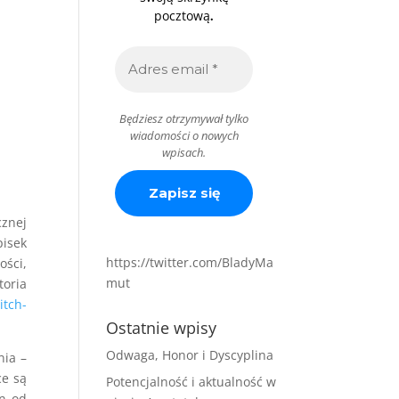
.
pocztową
Będziesz otrzymywał tylko
wiadomości o nowych
wpisach.
cznej
pisek
https://twitter.com/BladyMa
ści,
mut
toria
itch-
Ostatnie wpisy
Odwaga, Honor i Dyscyplina
nia –
ce są
Potencjalność i aktualność w
in od