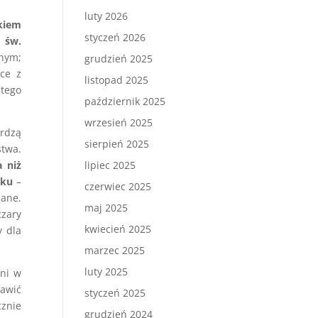
luty 2026
skiem
styczeń 2026
i św.
nym;
grudzień 2025
ice z
listopad 2025
stego
październik 2025
wrzesień 2025
erdzą
sierpień 2025
twa.
 niż
lipiec 2025
oku
–
czerwiec 2025
nane.
maj 2025
czary
kwiecień 2025
y dla
marzec 2025
luty 2025
ani w
tawić
styczeń 2025
cznie
grudzień 2024