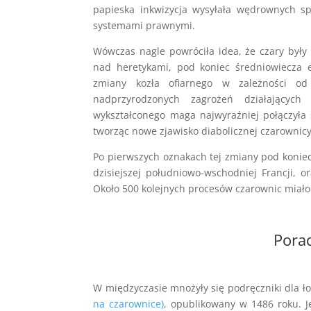
papieska inkwizycja wysyłała wędrownych sp
systemami prawnymi.
Wówczas nagle powróciła idea, że czary były rz
nad heretykami, pod koniec średniowiecza e
zmiany kozła ofiarnego w zależności od
nadprzyrodzonych zagrożeń działających
wykształconego maga najwyraźniej połączyła 
tworząc nowe zjawisko diabolicznej czarownicy
Po pierwszych oznakach tej zmiany pod koniec
dzisiejszej południowo-wschodniej Francji, o
Około 500 kolejnych procesów czarownic miało
Pora
W międzyczasie mnożyły się podręczniki dla ł
na czarownice)
, opublikowany w 1486 roku. J