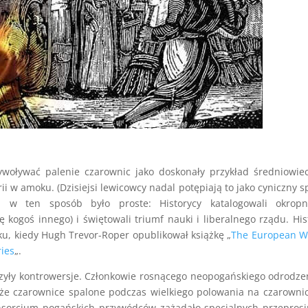
zywoływać palenie czarownic jako doskonały przykład średniowie
terii w amoku. (Dzisiejsi lewicowcy nadal potępiają to jako cyniczny s
ii w ten sposób było proste: Historycy katalogowali okropno
ię kogoś innego) i świętowali triumf nauki i liberalnego rządu. His
ku, kiedy Hugh Trevor-Roper opublikował książkę „
The European W
ries
„.
zyły kontrowersje. Członkowie rosnącego neopogańskiego odrodze
że czarownice spalone podczas wielkiego polowania na czarowni
nsorcjum pogańskich przywódców zażądało specjalnych przepros