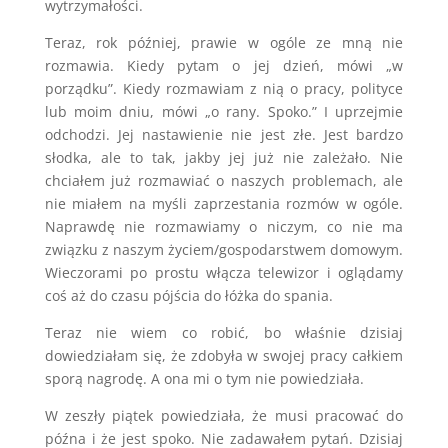
wytrzymałości.
Teraz, rok później, prawie w ogóle ze mną nie
rozmawia. Kiedy pytam o jej dzień, mówi „w
porządku”. Kiedy rozmawiam z nią o pracy, polityce
lub moim dniu, mówi „o rany. Spoko.” I uprzejmie
odchodzi. Jej nastawienie nie jest złe. Jest bardzo
słodka, ale to tak, jakby jej już nie zależało. Nie
chciałem już rozmawiać o naszych problemach, ale
nie miałem na myśli zaprzestania rozmów w ogóle.
Naprawdę nie rozmawiamy o niczym, co nie ma
związku z naszym życiem/gospodarstwem domowym.
Wieczorami po prostu włącza telewizor i oglądamy
coś aż do czasu pójścia do łóżka do spania.
Teraz nie wiem co robić, bo właśnie dzisiaj
dowiedziałam się, że zdobyła w swojej pracy całkiem
sporą nagrodę. A ona mi o tym nie powiedziała.
W zeszły piątek powiedziała, że musi pracować do
późna i że jest spoko. Nie zadawałem pytań. Dzisiaj