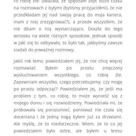
co robię źle: uważała, że spędzam zbyt dużo czasu
na rozmowach z byłymi (byliśmy przyjaciółmi), że nie
przedkładam jej nad swoją pracę (to moja kariera,
mam z niej zrezygnować?), a przede wszystkim, że
nie dbam o nią wystarczająco. Doszła do tego
wniosku na wiele różnych sposobów. Jednak sposób
w jaki się to odbywało, to było tak, jakbyśmy zawsze
siadali do poważnej rozmowy.
Jakiś rok temu powiedziałem jej, że nie chcę więcej
rozmawiać. Byłem po prostu zmęczony
wysłuchiwaniem wszystkiego, co robię źle.
Zapewniam wszystko, czego potrzebujemy, czy mogę
po prostu odpocząć? Powiedziałem jej, że jeśli ma
problem z tym, co robię, to może wynieść się z
mojego domu i się rozwiedziemy. Powiedziała mi, że
próbowała się porozumieć, ponieważ nie czuła się
doceniana i że jedną nogą byłem już za drzwiami.
Ale myślę, że to niedorzeczne. Wiem, że to co jej
powiedziałem było ostre, ale byłem u kresu