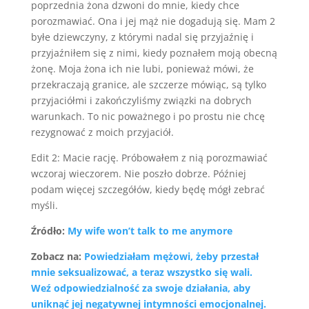
poprzednia żona dzwoni do mnie, kiedy chce
porozmawiać. Ona i jej mąż nie dogadują się. Mam 2
byłe dziewczyny, z którymi nadal się przyjaźnię i
przyjaźniłem się z nimi, kiedy poznałem moją obecną
żonę. Moja żona ich nie lubi, ponieważ mówi, że
przekraczają granice, ale szczerze mówiąc, są tylko
przyjaciółmi i zakończyliśmy związki na dobrych
warunkach. To nic poważnego i po prostu nie chcę
rezygnować z moich przyjaciół.
Edit 2: Macie rację. Próbowałem z nią porozmawiać
wczoraj wieczorem. Nie poszło dobrze. Później
podam więcej szczegółów, kiedy będę mógł zebrać
myśli.
Źródło:
My wife won’t talk to me anymore
Zobacz na:
Powiedziałam mężowi, żeby przestał
mnie seksualizować, a teraz wszystko się wali.
Weź odpowiedzialność za swoje działania, aby
uniknąć jej negatywnej intymności emocjonalnej.