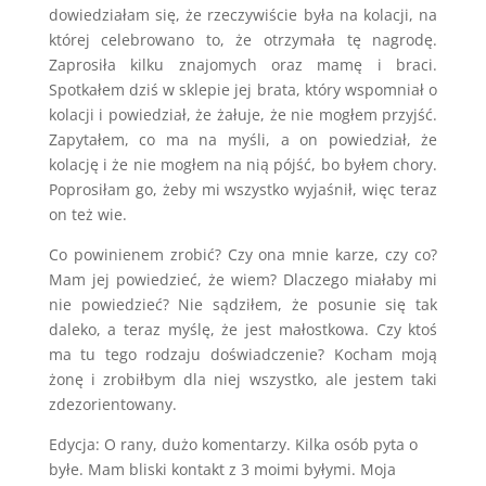
dowiedziałam się, że rzeczywiście była na kolacji, na
której celebrowano to, że otrzymała tę nagrodę.
Zaprosiła kilku znajomych oraz mamę i braci.
Spotkałem dziś w sklepie jej brata, który wspomniał o
kolacji i powiedział, że żałuje, że nie mogłem przyjść.
Zapytałem, co ma na myśli, a on powiedział, że
kolację i że nie mogłem na nią pójść, bo byłem chory.
Poprosiłam go, żeby mi wszystko wyjaśnił, więc teraz
on też wie.
Co powinienem zrobić? Czy ona mnie karze, czy co?
Mam jej powiedzieć, że wiem? Dlaczego miałaby mi
nie powiedzieć? Nie sądziłem, że posunie się tak
daleko, a teraz myślę, że jest małostkowa. Czy ktoś
ma tu tego rodzaju doświadczenie? Kocham moją
żonę i zrobiłbym dla niej wszystko, ale jestem taki
zdezorientowany.
Edycja: O rany, dużo komentarzy. Kilka osób pyta o
byłe. Mam bliski kontakt z 3 moimi byłymi. Moja