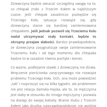
Dziewczyna będzie zwracać szczególną uwagę na to,
co chłopak zrobi z Trzecim Kołem w najbliższym
czasie. Jeśli chłopak zasadniczo pozbędzie się
Trzeciego Koła, sytuacja rozwiąże się, gdy
dziewczyna stanie się bardziej zainteresowana
chłopakiem.
Jeśli jednak pozwoli się Trzeciemu Kołu
nadal utrzymywać stały kontakt, będzie to
okropny przejaw słabości.
Bardzo prawdopodobne,
że dziewczyna zasygnalizuje swoje zainteresowanie
Trzeciemu Kołu i od tego momentu dla chłopaka
będzie to w zasadzie równia pochyła i koniec.
Co ważne, podbijanie stawki z dziewczyną nie działa.
Wręczenie pierścionka zaręczynowego nie rozwiąże
problemu Trzeciego Koła. Och, ona może powiedzieć
„tak” i rozproszyć się na kilka tygodni, ale problemem
nie jest relacja damsko-męska, ale to, że mężczyzna
jest słaby w stosunku do innego mężczyzny i pozwala
na dostęp do swojej kobiety. Branie ślubu z Trzecim
Kołem jako drużbą najprawdopodobniej nie wyjdzie