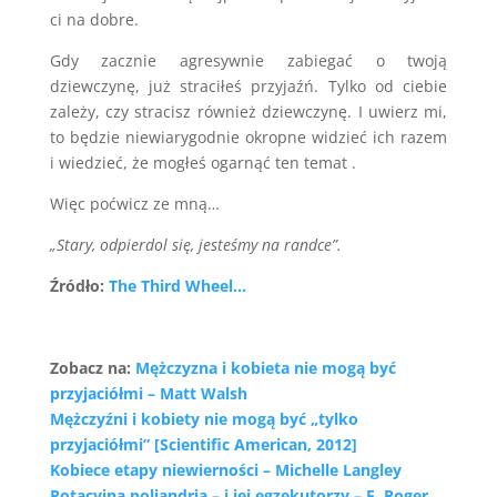
ci na dobre.
Gdy zacznie agresywnie zabiegać o twoją
dziewczynę, już straciłeś przyjaźń. Tylko od ciebie
zależy, czy stracisz również dziewczynę. I uwierz mi,
to będzie niewiarygodnie okropne widzieć ich razem
i wiedzieć, że mogłeś ogarnąć ten temat .
Więc poćwicz ze mną…
„Stary, odpierdol się, jesteśmy na randce”.
Źródło:
The Third Wheel…
Zobacz na:
Mężczyzna i kobieta nie mogą być
przyjaciółmi – Matt Walsh
Mężczyźni i kobiety nie mogą być „tylko
przyjaciółmi” [Scientific American, 2012]
Kobiece etapy niewierności – Michelle Langley
Rotacyjna poliandria – i jej egzekutorzy – F. Roger