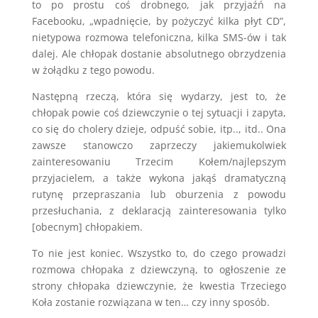
to po prostu coś drobnego, jak przyjaźń na
Facebooku, „wpadnięcie, by pożyczyć kilka płyt CD”,
nietypowa rozmowa telefoniczna, kilka SMS-ów i tak
dalej. Ale chłopak dostanie absolutnego obrzydzenia
w żołądku z tego powodu.
Następną rzeczą, która się wydarzy, jest to, że
chłopak powie coś dziewczynie o tej sytuacji i zapyta,
co się do cholery dzieje, odpuść sobie, itp.., itd.. Ona
zawsze stanowczo zaprzeczy jakiemukolwiek
zainteresowaniu Trzecim Kołem/najlepszym
przyjacielem, a także wykona jakąś dramatyczną
rutynę przepraszania lub oburzenia z powodu
przesłuchania, z deklaracją zainteresowania tylko
[obecnym] chłopakiem.
To nie jest koniec. Wszystko to, do czego prowadzi
rozmowa chłopaka z dziewczyną, to ogłoszenie ze
strony chłopaka dziewczynie, że kwestia Trzeciego
Koła zostanie rozwiązana w ten… czy inny sposób.