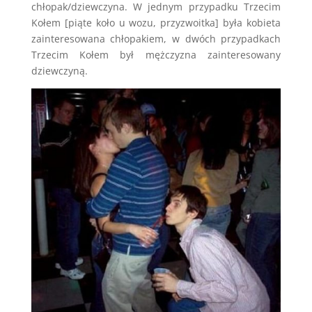
chłopak/dziewczyna. W jednym przypadku Trzecim
Kołem [
piąte koło u wozu
,
przyzwoitka
] była kobieta
zainteresowana chłopakiem, w dwóch przypadkach
Trzecim Kołem był mężczyzna zainteresowany
dziewczyną.