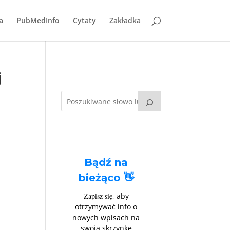
a
PubMedInfo
Cytaty
Zakładka
j
Bądź na
bieżąco 👋
Zapisz się
, aby
otrzymywać info o
nowych wpisach na
swoją skrzynkę