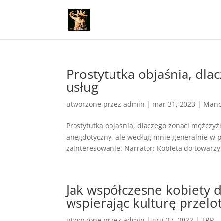
Prostytutka objaśnia, dlac
usług
utworzone przez
admin
|
mar 31, 2023
|
Mano
Prostytutka objaśnia, dlaczego żonaci mężczyźn
anegdotyczny, ale według mnie generalnie w pr
zainteresowanie. Narrator: Kobieta do towarzy
Jak współczesne kobiety 
wspierając kulturę przel
utworzone przez
admin
|
gru 27, 2022
|
TRP