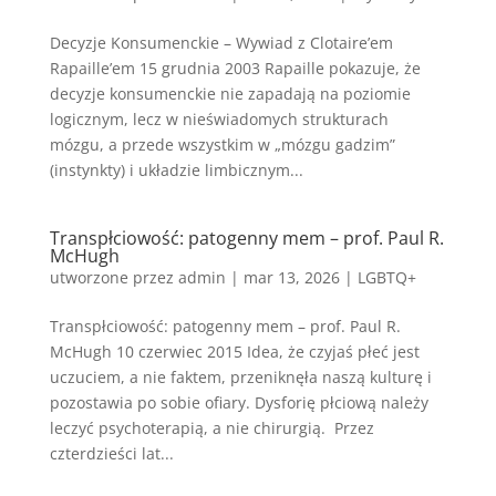
Decyzje Konsumenckie – Wywiad z Clotaire’em
Rapaille’em 15 grudnia 2003 Rapaille pokazuje, że
decyzje konsumenckie nie zapadają na poziomie
logicznym, lecz w nieświadomych strukturach
mózgu, a przede wszystkim w „mózgu gadzim”
(instynkty) i układzie limbicznym...
Transpłciowość: patogenny mem – prof. Paul R.
McHugh
utworzone przez
admin
|
mar 13, 2026
|
LGBTQ+
Transpłciowość: patogenny mem – prof. Paul R.
McHugh 10 czerwiec 2015 Idea, że czyjaś płeć jest
uczuciem, a nie faktem, przeniknęła naszą kulturę i
pozostawia po sobie ofiary. Dysforię płciową należy
leczyć psychoterapią, a nie chirurgią. Przez
czterdzieści lat...