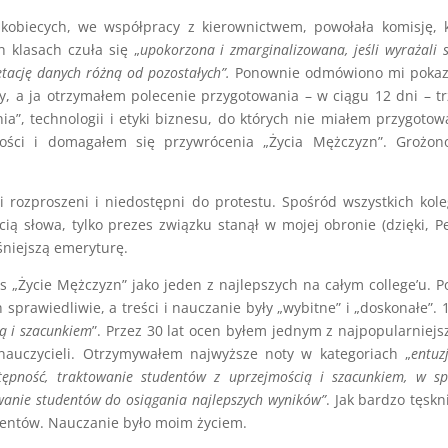
obiecych, we współpracy z kierownictwem, powołała komisję, k
 klasach czuła się „
upokorzona i zmarginalizowana, jeśli wyrażali 
etację danych różną od pozostałych”.
Ponownie odmówiono mi pokaz
y, a ja otrzymałem polecenie przygotowania – w ciągu 12 dni – t
a”, technologii i etyki biznesu, do których nie miałem przygotow
wości i domagałem się przywrócenia „Życia Mężczyzn”. Grożon
i rozproszeni i niedostępni do protestu. Spośród wszystkich kol
cią słowa, tylko prezes związku stanął w mojej obronie (dzięki, Pe
śniejszą emeryturę.
rs „Życie Mężczyzn” jako jeden z najlepszych na całym college’u. 
 sprawiedliwie, a treści i nauczanie były „wybitne” i „doskonałe”.
ą i szacunkiem
”. Przez 30 lat ocen byłem jednym z najpopularniejs
 nauczycieli. Otrzymywałem najwyższe noty w kategoriach „
entuz
ostępność, traktowanie studentów z uprzejmością i szacunkiem, w s
anie studentów do osiągania najlepszych wyników”
. Jak bardzo tęskn
udentów. Nauczanie było moim życiem.