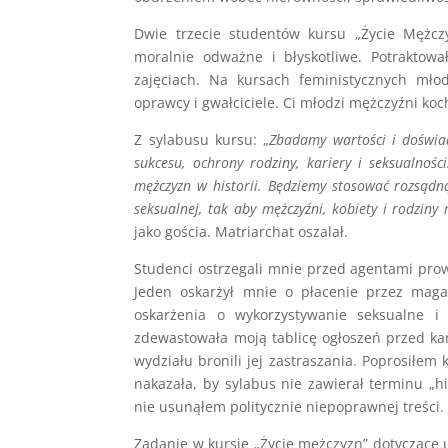
Dwie trzecie studentów kursu „Życie Mężczy
moralnie odważne i błyskotliwe. Potraktow
zajęciach. Na kursach feministycznych młodz
oprawcy i gwałciciele. Ci młodzi mężczyźni koch
Z sylabusu kursu: „
Zbadamy wartości i doświad
sukcesu, ochrony rodziny, kariery i seksualnośc
mężczyzn w historii. Będziemy stosować rozsądną
seksualnej, tak aby mężczyźni, kobiety i rodzin
jako gościa. Matriarchat oszalał.
Studenci ostrzegali mnie przed agentami prow
Jeden oskarżył mnie o płacenie przez maga
oskarżenia o wykorzystywanie seksualne i
zdewastowała moją tablicę ogłoszeń przed ka
wydziału bronili jej zastraszania. Poprosiłem
nakazała, by sylabus nie zawierał terminu „h
nie usunąłem politycznie niepoprawnej treści.
Zadanie w kursie „Życie mężczyzn” dotycząc