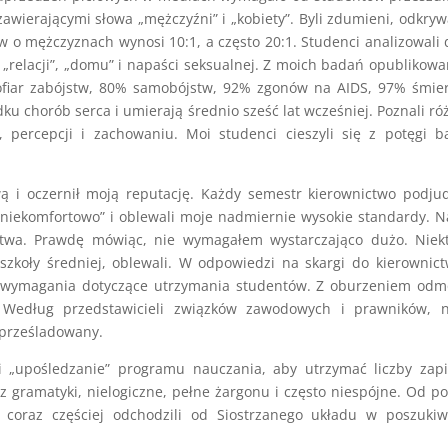
wierającymi słowa „mężczyźni” i „kobiety”. Byli zdumieni, odkryw
w o mężczyznach wynosi 10:1, a często 20:1. Studenci analizowali
 „relacji”, „domu” i napaści seksualnej. Z moich badań opublikow
 ofiar zabójstw, 80% samobójstw, 92% zgonów na AIDS, 97% śmie
ku chorób serca i umierają średnio sześć lat wcześniej. Poznali ró
 percepcji i zachowaniu. Moi studenci cieszyli się z potęgi 
ą i oczernił moją reputację. Każdy semestr kierownictwo podju
ę niekomfortowo” i oblewali moje nadmiernie wysokie standardy. 
ustwa. Prawdę mówiąc, nie wymagałem wystarczająco dużo. Niek
 szkoły średniej, oblewali. W odpowiedzi na skargi do kierownic
ch wymagania dotyczące utrzymania studentów. Z oburzeniem odm
 Według przedstawicieli związków zawodowych i prawników, n
 prześladowany.
i „upośledzanie” programu nauczania, aby utrzymać liczby zap
z gramatyki, nielogiczne, pełne żargonu i często niespójne. Od p
y coraz częściej odchodzili od Siostrzanego układu w poszuki