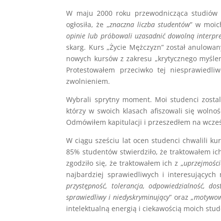
W maju 2000 roku przewodnicząca studiów k
ogłosiła, że „
znaczna liczba studentów
” w moich
opinie lub próbowali uzasadnić dowolną interpr
skarg. Kurs „Życie Mężczyzn” został anulowan
nowych kursów z zakresu „krytycznego myśleni
Protestowałem przeciwko tej niesprawiedli
zwolnieniem.
Wybrali sprytny moment. Moi studenci zostal
którzy w swoich klasach afiszowali się wolnoś
Odmówiłem kapitulacji i przeszedłem na wcze
W ciągu sześciu lat ocen studenci chwalili ku
85% studentów stwierdziło, że traktowałem ich
zgodziło się, że traktowałem ich z „
uprzejmości
najbardziej sprawiedliwych i interesujących
przystępność, tolerancja, odpowiedzialność, d
sprawiedliwy i niedyskryminujący
” oraz
„motywow
intelektualną energią i ciekawością moich st