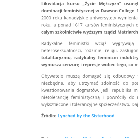
Likwidacja kursu „Życie Mężczyzn” usunęł
dominacji feministycznej w Dawson College
.
2000 roku kanadyjskie uniwersytety wymieni
roku, a ponad 1617 kursów feministycznych 
całym szkolnictwie wyższym rządzi Matriarch
Radykalne feministki wciąż wygrywają
heteroseksualności, rodzinie, religii, zasług
totalitaryzmu, radykalny feminizm indoktr
wymusza cenzurę i represje wobec tego, co m
Obywatele muszą domagać się odbudowy fu
niezbędna, aby utrzymać zdolność do po
kwestionowania dogmatów, jeśli republika ma
nietolerancję feministyczną i powróciły d
wykształcone i tolerancyjne społeczeństwo. Da
Źródło:
Lynched by the Sisterhood