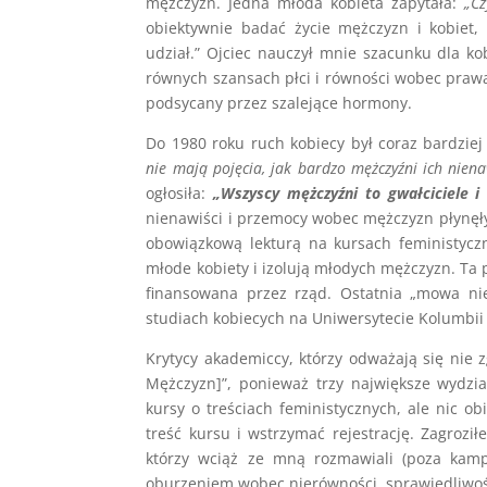
mężczyzn. Jedna młoda kobieta zapytała:
„Cz
obiektywnie badać życie mężczyzn i kobiet, 
udział.” Ojciec nauczył mnie szacunku dla ko
równych szansach płci i równości wobec prawa
podsycany przez szalejące hormony.
Do 1980 roku ruch kobiecy był coraz bardzie
nie mają pojęcia, jak bardzo mężczyźni ich niena
ogłosiła:
„Wszyscy mężczyźni to gwałciciele i
nienawiści i przemocy wobec mężczyzn płynęły
obowiązkową lekturą na kursach feministycz
młode kobiety i izolują młodych mężczyzn. Ta 
finansowana przez rząd. Ostatnia „mowa ni
studiach kobiecych na Uniwersytecie Kolumbii B
Krytycy akademiccy, którzy odważają się nie 
Mężczyzn]”, ponieważ trzy największe wydzia
kursy o treściach feministycznych, ale nic 
treść kursu i wstrzymać rejestrację. Zagrozi
którzy wciąż ze mną rozmawiali (poza kamp
oburzeniem wobec nierówności, sprawiedliwośc