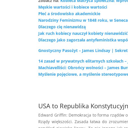
Zobacz na:
Kobieca Matryca Społeczna: Wpr
Męskie wartości i kobiece wartości
Płeć a środowisko akademickie
Narodziny Feminizmu w 1848 roku, w Seneca 
Dlaczego cię nienawidzą
Jak ruch kobiecy nauczył kobiety nienawidzić
Dlaczego jako zagorzała antyfeministka współ
Gnostyczny Pasożyt – James Lindsay | Sekretn
14 zasad w prywatnych elitarnych szkołach –
Machiavelliści: Obrońcy wolności – James B
Myślenie pojęciowe, a myślenie stereotypowe
USA to Republika Konstytucyjn
Edward Griffin: Demokracja to forma rządów o
Rządy większości. Zasada łatwa do zrozumie