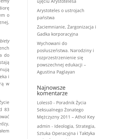
iemy
ujęciu Arystotelesa
Biorę
Arystoteles o ustrojach
łem o
państwa
znej,
Zaciemnianie, Żargonizacja i
Gadka korporacyjna
biety
Wychowani do
ench
posłuszeństwa. Narodziny i
a do
rozprzestrzenienie się
stają
powszechnej edukacji –
ynują
Agustina Paglayan
eka i
urą w
Najnowsze
komentarze
Życie
Loless0
-
Poradnik Życia
ad 83
Seksualnego Żonatego
zować
Mężczyzny 2011 – Athol Key
edzy,
admin
-
Ideologia, Strategia,
iałem
Sztuka Operacyjna i Taktyka