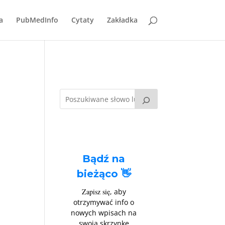
a
PubMedInfo
Cytaty
Zakładka
Bądź na
bieżąco 👋
Zapisz się
, aby
otrzymywać info o
nowych wpisach na
swoją skrzynkę