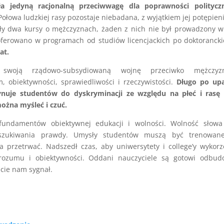
a jedyną racjonalną przeciwwagę dla poprawności polityczn
 Połowa ludzkiej rasy pozostaje niebadana, z wyjątkiem jej potępien
ały dwa kursy o mężczyznach, żaden z nich nie był prowadzony 
oferowano w programach od studiów licencjackich po doktoranck
at.
 swoją rządowo-subsydiowaną wojnę przeciwko mężczyz
om, obiektywności, sprawiedliwości i rzeczywistości.
Długo po up
ynuje studentów do dyskryminacji ze względu na płeć i rasę 
ożna myśleć i czuć.
ndamentów obiektywnej edukacji i wolności. Wolność słowa 
szukiwania prawdy. Umysły studentów muszą być trenowan
 przetrwać. Nadszedł czas, aby uniwersytety i college’y wykorz
o rozumu i obiektywności. Oddani nauczyciele są gotowi odbud
jcie nam sygnał.