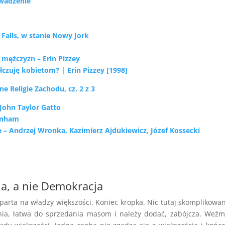
owadzenie
Falls, w stanie Nowy Jork
 mężczyzn – Erin Pizzey
czuję kobietom? | Erin Pizzey [1998]
e Religie Zachodu, cz. 2 z 3
 John Taylor Gatto
urnham
 – Andrzej Wronka, Kazimierz Ajdukiewicz, Józef Kossecki
a, a nie Demokracja
parta na władzy większości. Koniec kropka. Nic tutaj skomplikowa
nia, łatwa do sprzedania masom i należy dodać, zabójcza. Weź