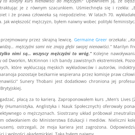
y to kolejny kurs nienawiści do mężczyzn?”
Upewniłem ją, że będz
traktując je z równym szacunkiem. Uśmiechnęła się i rzekła: „
biet i że prawa człowieka są niepodzielne. W latach 70. wykłada
. Jak większość mężczyzn, byłem naiwny wobec polityki feministyc
j przejmowany przez skrajną lewicę.
Germaine Greer
orzekała:
„Ko
widzą… mężczyźni sami nie znają głębi swojej nienawiści.”
Marilyn Fr
 tylko nimi są… wszyscy mężczyźni to wróg.”
Kolejne nawoływani
 od Dworkin, McKinnon i ich bandy zawistnych ekstremistek. Pozo
nych, które wykluczają męskich wykładowców i autorów, indoktr
paranoja pozostaje bezkarnie wspierana przez komisje praw człowi
enawiści” Sunery Thobani jest dodatkowo chroniona jej profes
rytyjskiej.
zgadzać, płacą za to karierą. Zaproponowałem kurs „Men’s Lives [
ły (Humanistyka, Anglistyka i Nauk Społecznych) oferowały pon
obiektywnego o mężczyznach. Siostrzany układ próbował zneutrali
łem odwołaniem do Ministerstwa Edukacji i mediów. Nieliczni kol
usem), ostrzegali, że moja kariera jest zagrożona. Odpowiedz
i i wolności akademickiej. Taką byłem naiwny.