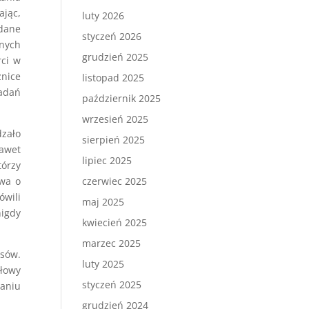
ając,
luty 2026
 dane
styczeń 2026
anych
grudzień 2025
rci w
żnice
listopad 2025
badań
październik 2025
wrzesień 2025
dzało
sierpień 2025
Nawet
lipiec 2025
tórzy
twa o
czerwiec 2025
ówili
maj 2025
igdy
kwiecień 2025
marzec 2025
isów.
luty 2025
ołowy
styczeń 2025
waniu
grudzień 2024