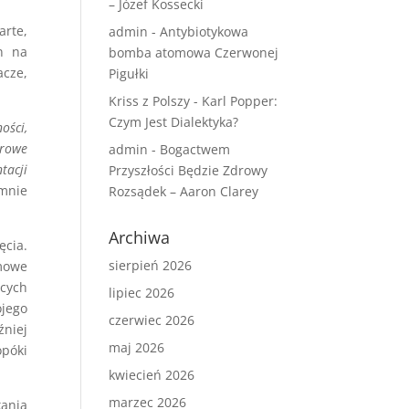
– Józef Kossecki
arte,
admin
-
Antybiotykowa
zn na
bomba atomowa Czerwonej
acze,
Pigułki
Kriss z Polszy
-
Karl Popper:
Czym Jest Dialektyka?
ości,
urowe
admin
-
Bogactwem
tacji
Przyszłości Będzie Zdrowy
 mnie
Rozsądek – Aaron Clarey
Archiwa
ęcia.
sierpień 2026
mowe
cych
lipiec 2026
ojego
czerwiec 2026
źniej
maj 2026
opóki
kwiecień 2026
marzec 2026
kania