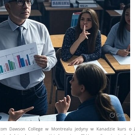
tom Dawson College w Montrealu jedyny w Kanadzie kurs o ż