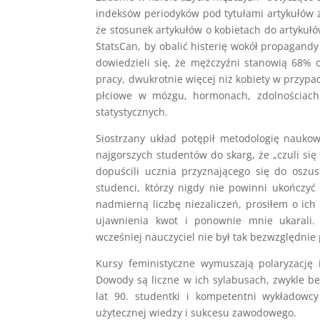
indeksów periodyków pod tytułami artykułów za
że stosunek artykułów o kobietach do artykułó
StatsCan, by obalić histerię wokół propagandy
dowiedzieli się, że mężczyźni stanowią 68%
pracy, dwukrotnie więcej niż kobiety w przypad
płciowe w mózgu, hormonach, zdolnościach,
statystycznych.
Siostrzany układ potępił metodologię naukow
najgorszych studentów do skarg, że „czuli si
dopuścili ucznia przyznającego się do osz
studenci, którzy nigdy nie powinni ukończyć
nadmierną liczbę niezaliczeń, prosiłem o i
ujawnienia kwot i ponownie mnie ukarali.
wcześniej nauczyciel nie był tak bezwzględnie
Kursy feministyczne wymuszają polaryzację 
Dowody są liczne w ich sylabusach, zwykle be
lat 90. studentki i kompetentni wykładowc
użytecznej wiedzy i sukcesu zawodowego.