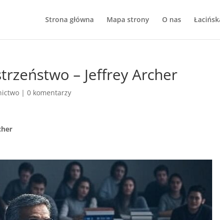
Strona główna
Mapa strony
O nas
Łacińsk
trzeństwo – Jeffrey Archer
nictwo
|
0 komentarzy
cher