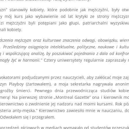
zn” stanowiły kobiety, które podobnie jak mężczyźni, były otw
ały mój kurs jako wybawienie od lat krytyki ze strony mężczy
i mężczyźni byli potępiani jako głupi, patriarchalni wyzyskiw
ali kobiety.
czenia mężczyzn oraz kulturowe znaczenia odwagi, obowiązku, wiern
i. Prześledzimy osiągnięcia intelektualne, polityczne, naukowe i kult
 i współczującą analizę, by poszukiwać pojednania z dala od konfron
y mogły żyć w harmonii.”
Cztery uniwersytety regularnie zapraszały
okatorami podjudzanymi przez nauczycieli, aby zakłócać moje zaj
zyn Playboy (żartowałem), a moja sekretarka nagrywała anoni
 groźby śmierci. Pewnego dnia przewodnicząca studiów kobie
merą! Na pierwszej stronie „Montreal Gazette” ona i kierownik m
 kierownictwo o zwolnienie jej nadzoru nad moimi kursami. Rok pó
isteria anty-męska.” Kierownictwo zawiesiło mnie w nauczaniu, d
 Odwołałem się i przegrałem.
e uprzedzeń płciowych w mediach wymagało od studentów przeszu