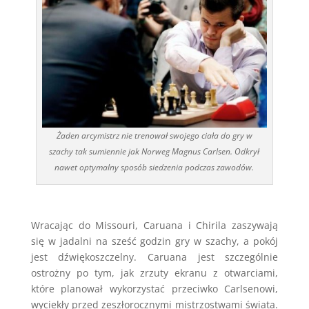
Żaden arcymistrz nie trenował swojego ciała do gry w
szachy tak sumiennie jak Norweg Magnus Carlsen. Odkrył
nawet optymalny sposób siedzenia podczas zawodów.
Wracając do Missouri, Caruana i Chirila zaszywają
się w jadalni na sześć godzin gry w szachy, a pokój
jest dźwiękoszczelny. Caruana jest szczególnie
ostrożny po tym, jak zrzuty ekranu z otwarciami,
które planował wykorzystać przeciwko Carlsenowi,
wyciekły przed zeszłorocznymi mistrzostwami świata.