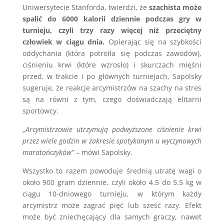
Uniwersytecie Stanforda, twierdzi, że
szachista może
spalić do 6000 kalorii dziennie podczas gry w
turnieju, czyli trzy razy więcej niż przeciętny
człowiek w ciągu dnia.
Opierając się na szybkości
oddychania (która potroiła się podczas zawodów),
ciśnieniu krwi (które wzrosło) i skurczach mięśni
przed, w trakcie i po głównych turniejach, Sapolsky
sugeruje, że reakcje arcymistrzów na szachy na stres
są na równi z tym, czego doświadczają elitarni
sportowcy.
„Arcymistrzowie utrzymują podwyższone ciśnienie krwi
przez wiele godzin w zakresie spotykanym u wyczynowych
maratończyków”
– mówi Sapolsky.
Wszystko to razem powoduje średnią utratę wagi o
około 900 gram dziennie, czyli około 4.5 do 5.5 kg w
ciągu 10-dniowego turnieju, w którym każdy
arcymistrz może zagrać pięć lub sześć razy. Efekt
może być zniechęcający dla samych graczy, nawet