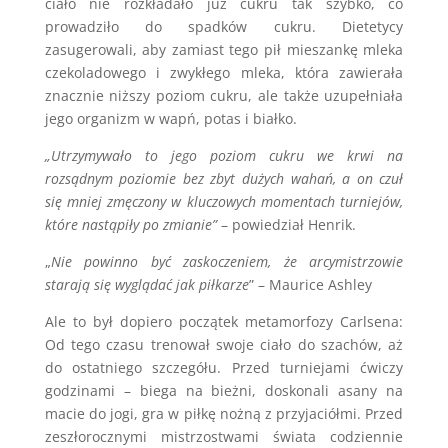
ciało nie rozkładało już cukru tak szybko, co
prowadziło do spadków cukru. Dietetycy
zasugerowali, aby zamiast tego pił mieszankę mleka
czekoladowego i zwykłego mleka, która zawierała
znacznie niższy poziom cukru, ale także uzupełniała
jego organizm w wapń, potas i białko.
„Utrzymywało to jego poziom cukru we krwi na
rozsądnym poziomie bez zbyt dużych wahań, a on czuł
się mniej zmęczony w kluczowych momentach turniejów,
które nastąpiły po zmianie”
– powiedział Henrik.
„
Nie powinno być zaskoczeniem, że arcymistrzowie
starają się wyglądać jak piłkarze
” – Maurice Ashley
Ale to był dopiero początek metamorfozy Carlsena:
Od tego czasu trenował swoje ciało do szachów, aż
do ostatniego szczegółu. Przed turniejami ćwiczy
godzinami – biega na bieżni, doskonali asany na
macie do jogi, gra w piłkę nożną z przyjaciółmi. Przed
zeszłorocznymi mistrzostwami świata codziennie