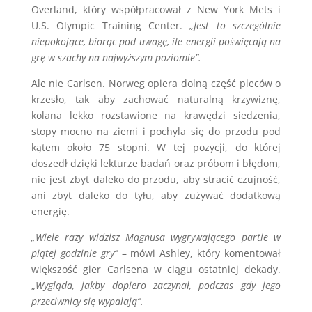
Overland, który współpracował z New York Mets i
U.S. Olympic Training Center.
„Jest to szczególnie
niepokojące, biorąc pod uwagę, ile energii poświęcają na
grę w szachy na najwyższym poziomie”.
Ale nie Carlsen. Norweg opiera dolną część pleców o
krzesło, tak aby zachować naturalną krzywiznę,
kolana lekko rozstawione na krawędzi siedzenia,
stopy mocno na ziemi i pochyla się do przodu pod
kątem około 75 stopni. W tej pozycji, do której
doszedł dzięki lekturze badań oraz próbom i błędom,
nie jest zbyt daleko do przodu, aby stracić czujność,
ani zbyt daleko do tyłu, aby zużywać dodatkową
energię.
„Wiele razy widzisz Magnusa wygrywającego partie w
piątej godzinie gry”
– mówi Ashley, który komentował
większość gier Carlsena w ciągu ostatniej dekady.
„
Wygląda, jakby dopiero zaczynał, podczas gdy jego
przeciwnicy się wypalają”.