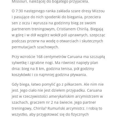
Missouri, należącej do bogatego przyjaciela.
O 7:30 następnego ranka zakłada szare dresy Mizzou
i pasujące do nich spodenki do biegania, przeciera
sen z oczu i wyrusza na godzinny bieg ze swoim
partnerem treningowym, Cristianem Chirilą. Biegają
w górę i w dół wzgórz wokół pól uprawnych, szepcząc
podczas przerw na wodę o otwarciach i skutecznych
permutacjach szachowych.
Przy wzroście 168 centymetrów Caruana ma szczupłą
sylwetkę i zgrabne nogi. Ma również napięty plan
dnia: bieg na 8 km, godzina tenisa, pół godziny
koszykówki i co najmniej godzina pływania.
Gdy biega, łatwo pomylić go z piłkarzem. Ale nim nie
jest. Jego ciało nie jest dziełem przypadku. Caruana
jest w rzeczywistości amerykańskim arcymistrzem w
szachach, graczem nr 2 na świecie. Jego partner
treningowy, Chirila? Rumuński arcymistrz. I robią to
wszystko, aby przygotować się do fizycznych