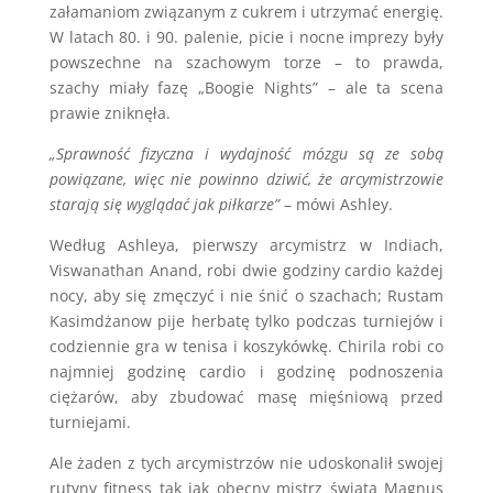
załamaniom związanym z cukrem i utrzymać energię.
W latach 80. i 90. palenie, picie i nocne imprezy były
powszechne na szachowym torze – to prawda,
szachy miały fazę „Boogie Nights” – ale ta scena
prawie zniknęła.
„Sprawność fizyczna i wydajność mózgu są ze sobą
powiązane, więc nie powinno dziwić, że arcymistrzowie
starają się wyglądać jak piłkarze”
– mówi Ashley.
Według Ashleya, pierwszy arcymistrz w Indiach,
Viswanathan Anand, robi dwie godziny cardio każdej
nocy, aby się zmęczyć i nie śnić o szachach; Rustam
Kasimdżanow pije herbatę tylko podczas turniejów i
codziennie gra w tenisa i koszykówkę. Chirila robi co
najmniej godzinę cardio i godzinę podnoszenia
ciężarów, aby zbudować masę mięśniową przed
turniejami.
Ale żaden z tych arcymistrzów nie udoskonalił swojej
rutyny fitness tak jak obecny mistrz świata Magnus