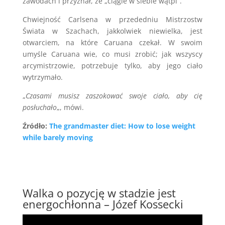
zawodach i przyznał, że „ciągle w siebie wątpi”.
Chwiejność Carlsena w przededniu Mistrzostw
Świata w Szachach, jakkolwiek niewielka, jest
otwarciem, na które Caruana czekał. W swoim
umyśle Caruana wie, co musi zrobić; jak wszyscy
arcymistrzowie, potrzebuje tylko, aby jego ciało
wytrzymało.
„
Czasami musisz zaszokować swoje ciało, aby cię
posłuchało
„, mówi.
Źródło:
The grandmaster diet: How to lose weight
while barely moving
Walka o pozycję w stadzie jest
energochłonna – Józef Kossecki