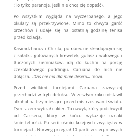
(To tylko paranoja, jeśli nie chcą cię dopaść).
Po wszystkim wygląda na wyczerpanego, a jego
okulary są przekrzywione. Mimo to chwyta garść
orzechów i udaje się na ostatnią godzinę tenisa
przed kolacją.
Kasimdzhanov i Chirila, po obiedzie składającym się
z sałatki, gotowanych krewetek, gulaszu wołowego i
tłuczonych ziemniaków, idą do kuchni na porcję
czekoladowego puddingu. Caruana do nich nie
dołącza. „
Dziś nie ma dla mnie deseru
„, mówi.
Przed wielkimi turniejami Caruana zazwyczaj
przechodzi w tryb detoksu. W zeszłym roku odstawił
alkohol na trzy miesiące przed mistrzostwami świata.
Tym razem wybrał cukier. To nawyk, który podchwycił
od Carlsena, który w końcu wykazuje oznaki
śmiertelności. Po serii ośmiu kolejnych zwycięstw w
turniejach, Norweg przegrał 10 partii w sierpniowych