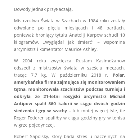
Dowody jednak przytłaczają.
Mistrzostwa Świata w Szachach w 1984 roku zostały
odwołane po pięciu miesiącach i 48 partiach,
ponieważ broniący tytułu Anatolij Karpow schudł 10
kilogramów. „Wyglądał jak śmierć” – wspomina
arcymistrz i komentator Maurice Ashley.
W 2004 roku zwycięzca Rustam Kasimdżanow
odszedł z mistrzostw świata w sześciu meczach,
tracąc 7.7 kg. W październiku 2018 r.
Polar,
amerykańska firma zajmująca się monitorowaniem
tętna, monitorowała szachistów podczas turnieju i
odkryła, że 21-letni rosyjski arcymistrz Michaił
Antipow spalił 560 kalorii w ciągu dwóch godzin
siedzenia i gry w szachy
– lub mniej więcej tyle, ile
Roger Federer spaliłby w ciągu godziny gry w tenisa
w grze pojedynczej.
Robert Sapolsky, który bada stres u naczelnych na