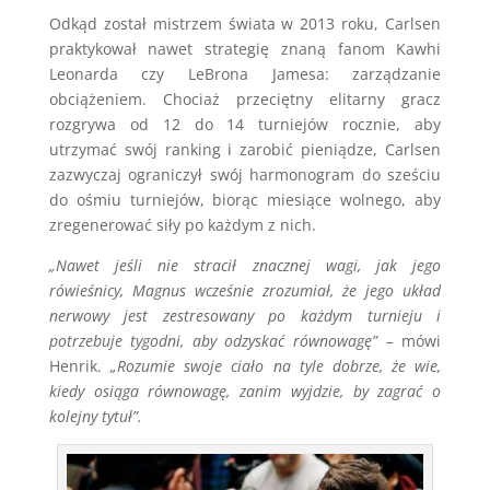
Odkąd został mistrzem świata w 2013 roku, Carlsen
praktykował nawet strategię znaną fanom Kawhi
Leonarda czy LeBrona Jamesa: zarządzanie
obciążeniem. Chociaż przeciętny elitarny gracz
rozgrywa od 12 do 14 turniejów rocznie, aby
utrzymać swój ranking i zarobić pieniądze, Carlsen
zazwyczaj ograniczył swój harmonogram do sześciu
do ośmiu turniejów, biorąc miesiące wolnego, aby
zregenerować siły po każdym z nich.
„Nawet jeśli nie stracił znacznej wagi, jak jego
rówieśnicy, Magnus wcześnie zrozumiał, że jego układ
nerwowy jest zestresowany po każdym turnieju i
potrzebuje tygodni, aby odzyskać równowagę” –
mówi
Henrik.
„Rozumie swoje ciało na tyle dobrze, że wie,
kiedy osiąga równowagę, zanim wyjdzie, by zagrać o
kolejny tytuł”.