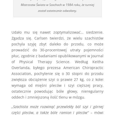
Mistrzostw Świata w Szachach w 1984 roku, że turniej
został ostatecznie odwołany.
Udało mu się nawet zoptymalizować… siedzenie.
Zgadza się. Carlsen twierdzi, że wielu szachistów
pochyla szyję zbyt daleko do przodu, co może
prowadzić do 30-procentowej utraty pojemności
płuc, zgodnie z badaniami opublikowanymi w Journal
of Physical Therapy Science. Według Keitha
Overlanda, byłego prezesa American Chiropractic
Association, pochylenie się o 30 stopni do przodu
zwiększa obciążenie szyi o prawie 27 kg, co z kolei
wymaga od mięśni pleców i szyi cięższej pracy,
ostatecznie powodując bóle głowy, nieregularny
oddech i zmniejszoną ilość tlenu w mózgu.
„Szachista może rozwinąć przewlekły ból szyi i górnej
części pleców, a także bóle ramion i pleców” –
mówi