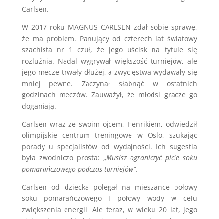
Carlsen.
W 2017 roku MAGNUS CARLSEN zdał sobie sprawę,
że ma problem. Panujący od czterech lat światowy
szachista nr 1 czuł, że jego uścisk na tytule się
rozluźnia. Nadal wygrywał większość turniejów, ale
jego mecze trwały dłużej, a zwycięstwa wydawały się
mniej pewne. Zaczynał słabnąć w ostatnich
godzinach meczów. Zauważył, że młodsi gracze go
doganiają.
Carlsen wraz ze swoim ojcem, Henrikiem, odwiedził
olimpijskie centrum treningowe w Oslo, szukając
porady u specjalistów od wydajności. Ich sugestia
była zwodniczo prosta: „
Musisz ograniczyć picie soku
pomarańczowego podczas turniejów”.
Carlsen od dziecka polegał na mieszance połowy
soku pomarańczowego i połowy wody w celu
zwiększenia energii. Ale teraz, w wieku 20 lat, jego