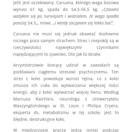
jeśli jest oczekiwany. Caruana, którego waga bazowa
wynosi 61 kg, spada do 54.5-56.5 kg.
„Czasami
ważyłem się po turniejach i widziałem, że waga spadła
poniżej 54.5
„, mówi, „
i wtedy zaczynam się lekko bać”.
Caruana nie musi się jednak obawiać dosłownie
niczego poza samym strachem. Stres i niepokój są w
rzeczywistości największymi czynnikami
napędzającymi to zjawisko. Oto jak to działa:
Arcymistrzowie biorący udział w zawodach są
poddawani ciągłemu stresowi psychicznemu. Ten
stres z kolei powoduje wzrost tętna, co z kolei
zmusza ich ciała do wytwarzania większej ilości
energii, aby z kolei wytwarzać więcej tlenu. Według
Marcusa Raichle’a, neurologa z Uniwersytetu
Waszyngtońskiego w St. Louis i Philipa Cryera,
eksperta ds. metabolizmu w tej szkole, jest to
błędne, destrukcyjne koło.
W międzyczasie gracze jedzą mniej podczas