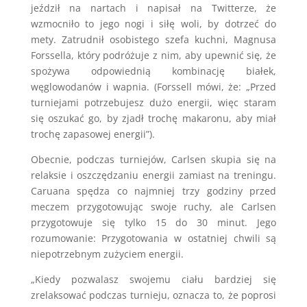
jeździł na nartach i napisał na Twitterze, że
wzmocniło to jego nogi i siłę woli, by dotrzeć do
mety. Zatrudnił osobistego szefa kuchni, Magnusa
Forssella, który podróżuje z nim, aby upewnić się, że
spożywa odpowiednią kombinację białek,
węglowodanów i wapnia. (Forssell mówi, że: „Przed
turniejami potrzebujesz dużo energii, więc staram
się oszukać go, by zjadł trochę makaronu, aby miał
trochę zapasowej energii”).
Obecnie, podczas turniejów, Carlsen skupia się na
relaksie i oszczędzaniu energii zamiast na treningu.
Caruana spędza co najmniej trzy godziny przed
meczem przygotowując swoje ruchy, ale Carlsen
przygotowuje się tylko 15 do 30 minut. Jego
rozumowanie: Przygotowania w ostatniej chwili są
niepotrzebnym zużyciem energii.
„Kiedy pozwalasz swojemu ciału bardziej się
zrelaksować podczas turnieju, oznacza to, że poprosi