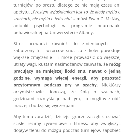
turniejów, po prostu dlatego, że nie mają czasu ani
apetytu. „
Prostym wyjaśnieniem jest to, że kiedy myślą o
szachach, nie myślą o jedzeniu”
– mówi Ewan C. McNay,
adiunkt psychologii w programie neuronauki
behawioralnej na Uniwersytecie Albany.
Stres prowadzi również do zmienionych – i
zaburzonych – wzorców snu, co z kolei powoduje
większe zmęczenie – i może prowadzić do większej
utraty wagi. Rustam Kasimdżanow zauważa, że
mózg
pracujący na mniejszej ilości snu, nawet o jedną
godzinę, wymaga więcej energii, aby pozostać
przytomnym podczas gry w szachy.
Niektórzy
arcymistrzowie donoszą, że śnią o szachach,
godzinami rozmyślając nad tym, co mogliby zrobić
inaczej i budzą się wyczerpani.
Aby temu zaradzić, dzisiejsi gracze zaczęli stosować
ścisłe reżimy żywieniowe i fitness, aby zwiększyć
dopływ tlenu do mózgu podczas turniejów, zapobiec